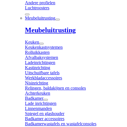
Andere profielen
Luchtroosters
Meubeluitrusting
Meubeluitrusting
Keuken
Keukenkastsystemen
Rolluikkasten
Afvalbaksystemen
Ladeinrichtingen
Kastinrichting
Uitschuifbare tafels
Werkbladaccessoires
Nisinrichting
Relingen, baldakijnen en consoles
Achterkeuken
Badkamer
Lade inrichtingen
Linnenmanden
Spiegel en glashouder
Badkamer accessoires
Badkamerwastafels en wastafelconsoles