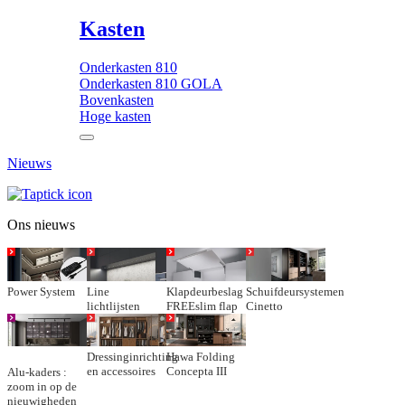
Kasten
Onderkasten 810
Onderkasten 810 GOLA
Bovenkasten
Hoge kasten
Nieuws
Ons nieuws
Power System
Line
Klapdeurbeslag
Schuifdeursystemen
lichtlijsten
FREEslim flap
Cinetto
Dressinginrichting
Hawa Folding
en accessoires
Concepta III
Alu-kaders :
zoom in op de
nieuwigheden