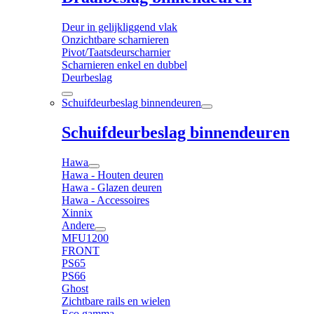
Deur in gelijkliggend vlak
Onzichtbare scharnieren
Pivot/Taatsdeurscharnier
Scharnieren enkel en dubbel
Deurbeslag
Schuifdeurbeslag binnendeuren
Schuifdeurbeslag binnendeuren
Hawa
Hawa - Houten deuren
Hawa - Glazen deuren
Hawa - Accessoires
Xinnix
Andere
MFU1200
FRONT
PS65
PS66
Ghost
Zichtbare rails en wielen
Eco gamma