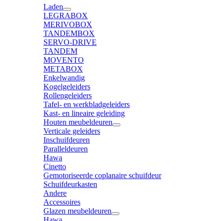
Laden
LEGRABOX
MERIVOBOX
TANDEMBOX
SERVO-DRIVE
TANDEM
MOVENTO
METABOX
Enkelwandig
Kogelgeleiders
Rollengeleiders
Tafel- en werkbladgeleiders
Kast- en lineaire geleiding
Houten meubeldeuren
Verticale geleiders
Inschuifdeuren
Paralleldeuren
Hawa
Cinetto
Gemotoriseerde coplanaire schuifdeur
Schuifdeurkasten
Andere
Accessoires
Glazen meubeldeuren
Hawa