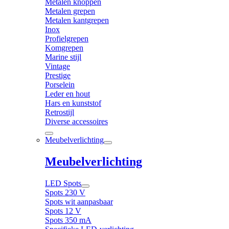
Metalen knoppen
Metalen grepen
Metalen kantgrepen
Inox
Profielgrepen
Komgrepen
Marine stijl
Vintage
Prestige
Porselein
Leder en hout
Hars en kunststof
Retrostijl
Diverse accessoires
Meubelverlichting
Meubelverlichting
LED Spots
Spots 230 V
Spots wit aanpasbaar
Spots 12 V
Spots 350 mA