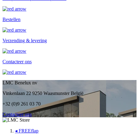
Bestellen
Verzending & levering
Contacteer ons
LMC Benelux nv
Vinkenlaan 22 9250 Waasmunster België
+32 (0)9 261 03 70
Contacteer ons
◂
FREEflap