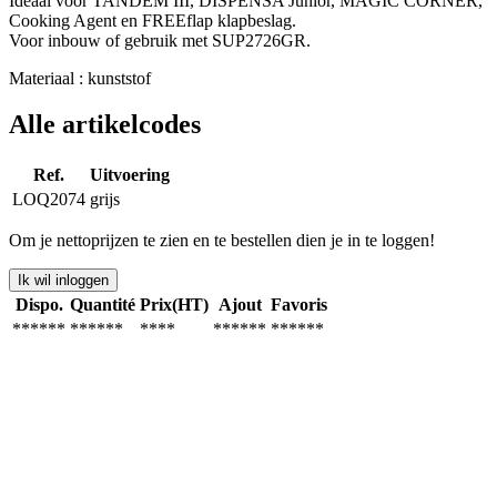
Ideaal voor TANDEM III, DISPENSA Junior, MAGIC CORNER,
Cooking Agent en FREEflap klapbeslag.
Voor inbouw of gebruik met SUP2726GR.
Materiaal : kunststof
Alle artikelcodes
Ref.
Uitvoering
LOQ2074
grijs
Om je nettoprijzen te zien en te bestellen dien je in te loggen!
Ik wil inloggen
Dispo.
Quantité
Prix(HT)
Ajout
Favoris
******
******
****
******
******