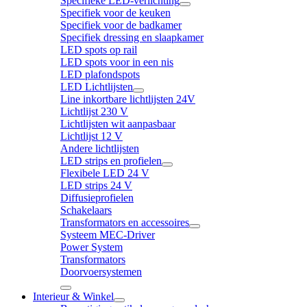
Specifieke LED-verlichting
Specifiek voor de keuken
Specifiek voor de badkamer
Specifiek dressing en slaapkamer
LED spots op rail
LED spots voor in een nis
LED plafondspots
LED Lichtlijsten
Line inkortbare lichtlijsten 24V
Lichtlijst 230 V
Lichtlijsten wit aanpasbaar
Lichtlijst 12 V
Andere lichtlijsten
LED strips en profielen
Flexibele LED 24 V
LED strips 24 V
Diffusieprofielen
Schakelaars
Transformators en accessoires
Systeem MEC-Driver
Power System
Transformators
Doorvoersystemen
Interieur & Winkel