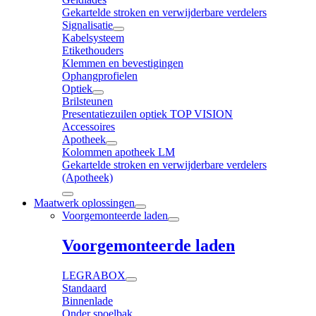
Gekartelde stroken en verwijderbare verdelers
Signalisatie
Kabelsysteem
Etikethouders
Klemmen en bevestigingen
Ophangprofielen
Optiek
Brilsteunen
Presentatiezuilen optiek TOP VISION
Accessoires
Apotheek
Kolommen apotheek LM
Gekartelde stroken en verwijderbare verdelers
(Apotheek)
Maatwerk oplossingen
Voorgemonteerde laden
Voorgemonteerde laden
LEGRABOX
Standaard
Binnenlade
Onder spoelbak