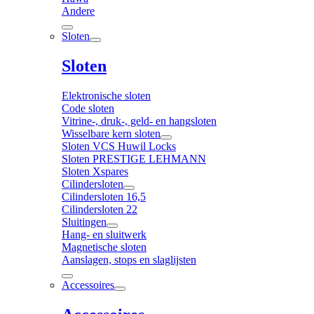
Andere
Sloten
Sloten
Elektronische sloten
Code sloten
Vitrine-, druk-, geld- en hangsloten
Wisselbare kern sloten
Sloten VCS Huwil Locks
Sloten PRESTIGE LEHMANN
Sloten Xspares
Cilindersloten
Cilindersloten 16,5
Cilindersloten 22
Sluitingen
Hang- en sluitwerk
Magnetische sloten
Aanslagen, stops en slaglijsten
Accessoires