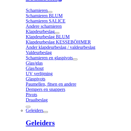
Scharnieren
Scharnieren BLUM
Scharnieren SALICE
Andere scharnieren
Klapdeurbeslag
Klapdeurbeslag BLUM
Klapdeurbeslag KESSEBÖHMER
Ander klapdeurbeslag / valdeurbeslag
Valdeurbeslag
Scharnieren en glaspivots
Glas/glas
Glas/hout
UV verlijming
Glaspivots
Paumellen, fitsen en andere
Dempers en snappers
Pivots
Draaibeslag
Geleiders
Geleiders