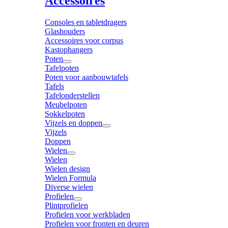
Accessoires
Consoles en tabletdragers
Glashouders
Accessoires voor corpus
Kastophangers
Poten
Tafelpoten
Poten voor aanbouwtafels
Tafels
Tafelonderstellen
Meubelpoten
Sokkelpoten
Vijzels en doppen
Vijzels
Doppen
Wielen
Wielen
Wielen design
Wielen Formula
Diverse wielen
Profielen
Plintprofielen
Profielen voor werkbladen
Profielen voor fronten en deuren