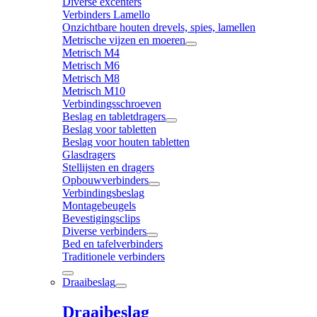
Diverse excenters
Verbinders Lamello
Onzichtbare houten drevels, spies, lamellen
Metrische vijzen en moeren
Metrisch M4
Metrisch M6
Metrisch M8
Metrisch M10
Verbindingsschroeven
Beslag en tabletdragers
Beslag voor tabletten
Beslag voor houten tabletten
Glasdragers
Stellijsten en dragers
Opbouwverbinders
Verbindingsbeslag
Montagebeugels
Bevestigingsclips
Diverse verbinders
Bed en tafelverbinders
Traditionele verbinders
Draaibeslag
Draaibeslag