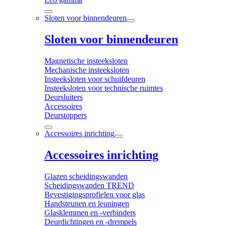
Sloten voor binnendeuren
Sloten voor binnendeuren
Magnetische insteeksloten
Mechanische insteeksloten
Insteeksloten voor schuifdeuren
Insteeksloten voor technische ruimtes
Deursluiters
Accessoires
Deurstoppers
Accessoires inrichting
Accessoires inrichting
Glazen scheidingswanden
Scheidingswanden TREND
Bevestigingsprofielen voor glas
Handsteunen en leuningen
Glasklemmen en -verbinders
Deurdichtingen en -drempels