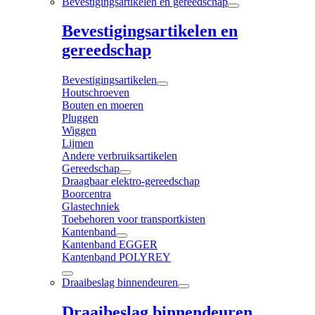
Bevestigingsartikelen en gereedschap
Bevestigingsartikelen en
gereedschap
Bevestigingsartikelen
Houtschroeven
Bouten en moeren
Pluggen
Wiggen
Lijmen
Andere verbruiksartikelen
Gereedschap
Draagbaar elektro-gereedschap
Boorcentra
Glastechniek
Toebehoren voor transportkisten
Kantenband
Kantenband EGGER
Kantenband POLYREY
Draaibeslag binnendeuren
Draaibeslag binnendeuren