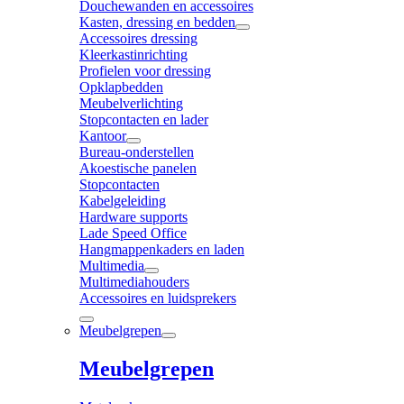
Douchewanden en accessoires
Kasten, dressing en bedden
Accessoires dressing
Kleerkastinrichting
Profielen voor dressing
Opklapbedden
Meubelverlichting
Stopcontacten en lader
Kantoor
Bureau-onderstellen
Akoestische panelen
Stopcontacten
Kabelgeleiding
Hardware supports
Lade Speed Office
Hangmappenkaders en laden
Multimedia
Multimediahouders
Accessoires en luidsprekers
Meubelgrepen
Meubelgrepen