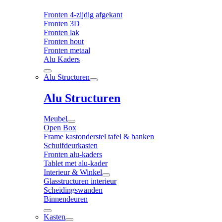
Fronten 4-zijdig afgekant
Fronten 3D
Fronten lak
Fronten hout
Fronten metaal
Alu Kaders
Alu Structuren
Alu Structuren
Meubel
Open Box
Frame kastonderstel tafel & banken
Schuifdeurkasten
Fronten alu-kaders
Tablet met alu-kader
Interieur & Winkel
Glasstructuren interieur
Scheidingswanden
Binnendeuren
Kasten