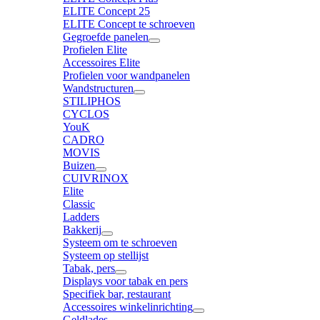
ELITE Concept 25
ELITE Concept te schroeven
Gegroefde panelen
Profielen Elite
Accessoires Elite
Profielen voor wandpanelen
Wandstructuren
STILIPHOS
CYCLOS
YouK
CADRO
MOVIS
Buizen
CUIVRINOX
Elite
Classic
Ladders
Bakkerij
Systeem om te schroeven
Systeem op stellijst
Tabak, pers
Displays voor tabak en pers
Specifiek bar, restaurant
Accessoires winkelinrichting
Geldlades