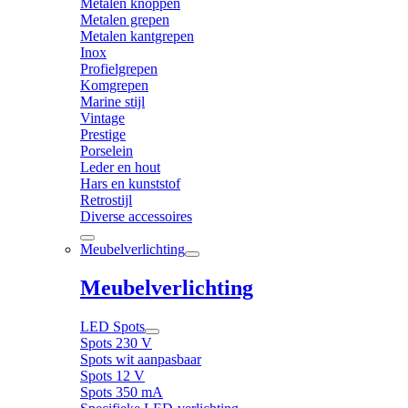
Metalen knoppen
Metalen grepen
Metalen kantgrepen
Inox
Profielgrepen
Komgrepen
Marine stijl
Vintage
Prestige
Porselein
Leder en hout
Hars en kunststof
Retrostijl
Diverse accessoires
Meubelverlichting
Meubelverlichting
LED Spots
Spots 230 V
Spots wit aanpasbaar
Spots 12 V
Spots 350 mA