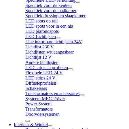
Specifieke LED-verlichting
Specifiek voor de keuken
Specifiek voor de badkamer
Specifiek dressing en slaapkamer
LED spots op rail
LED spots voor in een nis
LED plafondspots
LED Lichtlijsten
Line inkortbare lichtlijsten 24V
Lichtlijst 230 V
Lichtlijsten wit aanpasbaar
Lichtlijst 12 V
Andere lichtlijsten
LED strips en profielen
Flexibele LED 24 V
LED strips 24 V
Diffusieprofielen
Schakelaars
Transformators en accessoires
Systeem MEC-Driver
Power System
Transformators
Doorvoersystemen
Interieur & Winkel