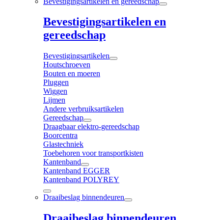
Bevestigingsartikelen en gereedschap
Bevestigingsartikelen en
gereedschap
Bevestigingsartikelen
Houtschroeven
Bouten en moeren
Pluggen
Wiggen
Lijmen
Andere verbruiksartikelen
Gereedschap
Draagbaar elektro-gereedschap
Boorcentra
Glastechniek
Toebehoren voor transportkisten
Kantenband
Kantenband EGGER
Kantenband POLYREY
Draaibeslag binnendeuren
Draaibeslag binnendeuren