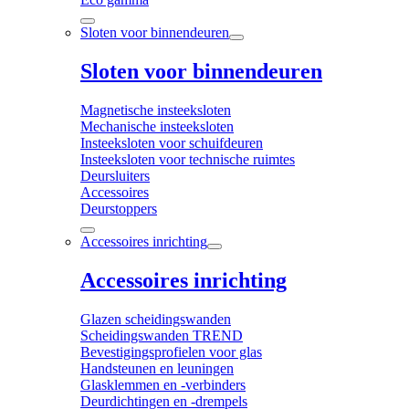
Sloten voor binnendeuren
Sloten voor binnendeuren
Magnetische insteeksloten
Mechanische insteeksloten
Insteeksloten voor schuifdeuren
Insteeksloten voor technische ruimtes
Deursluiters
Accessoires
Deurstoppers
Accessoires inrichting
Accessoires inrichting
Glazen scheidingswanden
Scheidingswanden TREND
Bevestigingsprofielen voor glas
Handsteunen en leuningen
Glasklemmen en -verbinders
Deurdichtingen en -drempels