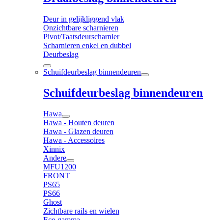
Deur in gelijkliggend vlak
Onzichtbare scharnieren
Pivot/Taatsdeurscharnier
Scharnieren enkel en dubbel
Deurbeslag
Schuifdeurbeslag binnendeuren
Schuifdeurbeslag binnendeuren
Hawa
Hawa - Houten deuren
Hawa - Glazen deuren
Hawa - Accessoires
Xinnix
Andere
MFU1200
FRONT
PS65
PS66
Ghost
Zichtbare rails en wielen
Eco gamma