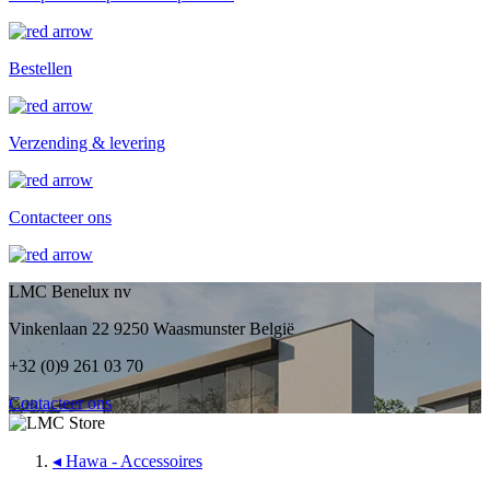
Bestellen
Verzending & levering
Contacteer ons
LMC Benelux nv
Vinkenlaan 22 9250 Waasmunster België
+32 (0)9 261 03 70
Contacteer ons
◂
Hawa - Accessoires