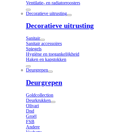
Ventilatie- en radiatorroosters
Decoratieve uitrusting
Decoratieve uitrusting
Sanitair
Sanitair accessoires
Spiegels
Hygiëne en toegankelijkheid
Haken en kapstokken
Deurgrepen
Deurgrepen
Goldcollection
Deurkrukken
Olivari
Dnd
Groël
FSB
Andere