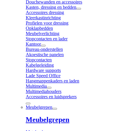
Douchewanden en accessoires
Kasten, dressing en bedden
Accessoires dressing
Kleerkastinrichting
Profielen voor dressing
Opklapbedden
Meubelverlichting
Stopcontacten en lader
Kantoor
Bureau-onderstellen
Akoestische panelen
Stopcontacten
Kabelgeleiding
Hardware supports
Lade Speed Office
Hangmappenkaders en laden
Multimedia
Multimediahouders
Accessoires en luidsprekers
Meubelgrepen
Meubelgrepen