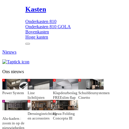
Kasten
Onderkasten 810
Onderkasten 810 GOLA
Bovenkasten
Hoge kasten
Nieuws
Ons nieuws
Power System
Line
Klapdeurbeslag
Schuifdeursystemen
lichtlijsten
FREEslim flap
Cinetto
Dressinginrichting
Hawa Folding
en accessoires
Concepta III
Alu-kaders :
zoom in op de
nieuwigheden