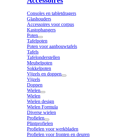
Accessoires
Consoles en tabletdragers
Glashouders
Accessoires voor corpus
Kastophangers
Poten
Tafelpoten
Poten voor aanbouwtafels
Tafels
Tafelonderstellen
Meubelpoten
Sokkelpoten
Vijzels en doppen
Vijzels
Doppen
Wielen
Wielen
Wielen design
Wielen Formula
Diverse wielen
Profielen
Plintprofielen
Profielen voor werkbladen
Profielen voor fronten en deuren