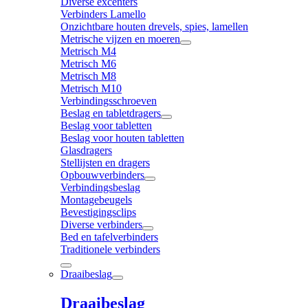
Diverse excenters
Verbinders Lamello
Onzichtbare houten drevels, spies, lamellen
Metrische vijzen en moeren
Metrisch M4
Metrisch M6
Metrisch M8
Metrisch M10
Verbindingsschroeven
Beslag en tabletdragers
Beslag voor tabletten
Beslag voor houten tabletten
Glasdragers
Stellijsten en dragers
Opbouwverbinders
Verbindingsbeslag
Montagebeugels
Bevestigingsclips
Diverse verbinders
Bed en tafelverbinders
Traditionele verbinders
Draaibeslag
Draaibeslag