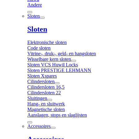
Andere
Sloten
Sloten
Elektronische sloten
Code sloten
Vitrine-, druk-, geld- en hangsloten
Wisselbare kern sloten
Sloten VCS Huwil Locks
Sloten PRESTIGE LEHMANN
Sloten Xspares
Cilindersloten
Cilindersloten 16,5
Cilindersloten 22
Sluitingen
Hang- en sluitwerk
Magnetische sloten
Aanslagen, stops en slaglijsten
Accessoires