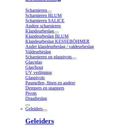
Scharnieren
Scharnieren BLUM
Scharnieren SALICE
Andere scharnieren
Klapdeurbeslag
Klapdeurbeslag BLUM
Klapdeurbeslag KESSEBÖHMER
Ander klapdeurbeslag / valdeurbeslag
Valdeurbeslag
Scharnieren en glaspivots
Glas/glas
Glas/hout
UV verlijming
Glaspivots
Paumellen, fitsen en andere
Dempers en snappers
Pivots
Draaibeslag
Geleiders
Geleiders