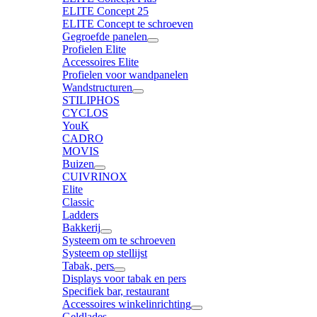
ELITE Concept 25
ELITE Concept te schroeven
Gegroefde panelen
Profielen Elite
Accessoires Elite
Profielen voor wandpanelen
Wandstructuren
STILIPHOS
CYCLOS
YouK
CADRO
MOVIS
Buizen
CUIVRINOX
Elite
Classic
Ladders
Bakkerij
Systeem om te schroeven
Systeem op stellijst
Tabak, pers
Displays voor tabak en pers
Specifiek bar, restaurant
Accessoires winkelinrichting
Geldlades