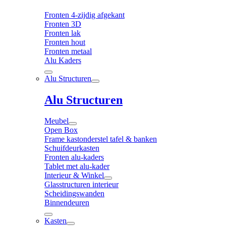
Fronten 4-zijdig afgekant
Fronten 3D
Fronten lak
Fronten hout
Fronten metaal
Alu Kaders
Alu Structuren
Alu Structuren
Meubel
Open Box
Frame kastonderstel tafel & banken
Schuifdeurkasten
Fronten alu-kaders
Tablet met alu-kader
Interieur & Winkel
Glasstructuren interieur
Scheidingswanden
Binnendeuren
Kasten