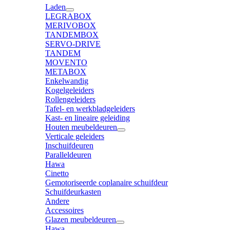
Laden
LEGRABOX
MERIVOBOX
TANDEMBOX
SERVO-DRIVE
TANDEM
MOVENTO
METABOX
Enkelwandig
Kogelgeleiders
Rollengeleiders
Tafel- en werkbladgeleiders
Kast- en lineaire geleiding
Houten meubeldeuren
Verticale geleiders
Inschuifdeuren
Paralleldeuren
Hawa
Cinetto
Gemotoriseerde coplanaire schuifdeur
Schuifdeurkasten
Andere
Accessoires
Glazen meubeldeuren
Hawa