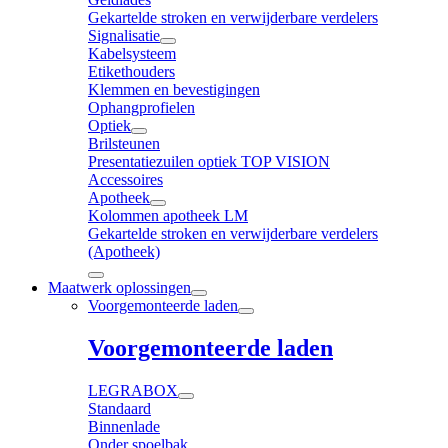
Gekartelde stroken en verwijderbare verdelers
Signalisatie
Kabelsysteem
Etikethouders
Klemmen en bevestigingen
Ophangprofielen
Optiek
Brilsteunen
Presentatiezuilen optiek TOP VISION
Accessoires
Apotheek
Kolommen apotheek LM
Gekartelde stroken en verwijderbare verdelers
(Apotheek)
Maatwerk oplossingen
Voorgemonteerde laden
Voorgemonteerde laden
LEGRABOX
Standaard
Binnenlade
Onder spoelbak