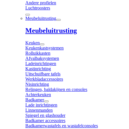
Andere profielen
Luchtroosters
Meubeluitrusting
Meubeluitrusting
Keuken
Keukenkastsystemen
Rolluikkasten
Afvalbaksystemen
Ladeinrichtingen
Kastinrichting
Uitschuifbare tafels
Werkbladaccessoires
Nisinrichting
Relingen, baldakijnen en consoles
Achterkeuken
Badkamer
Lade inrichtingen
Linnenmanden
Spiegel en glashouder
Badkamer accessoires
Badkamerwastafels en wastafelconsoles