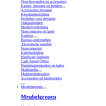
Douchewanden en accessoires
Kasten, dressing en bedden
Accessoires dressing
Kleerkastinrichting
Profielen voor dressing
Opklapbedden
Meubelverlichting
Stopcontacten en lader
Kantoor
Bureau-onderstellen
Akoestische panelen
Stopcontacten
Kabelgeleiding
Hardware supports
Lade Speed Office
Hangmappenkaders en laden
Multimedia
Multimediahouders
Accessoires en luidsprekers
Meubelgrepen
Meubelgrepen