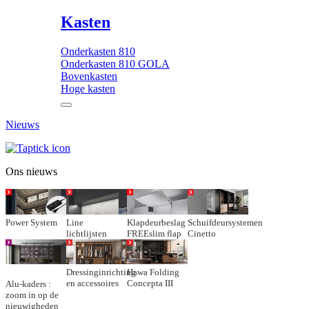
Kasten
Onderkasten 810
Onderkasten 810 GOLA
Bovenkasten
Hoge kasten
Nieuws
Ons nieuws
Power System
Line
Klapdeurbeslag
Schuifdeursystemen
lichtlijsten
FREEslim flap
Cinetto
Dressinginrichting
Hawa Folding
en accessoires
Concepta III
Alu-kaders :
zoom in op de
nieuwigheden