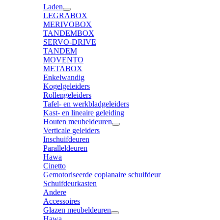
Laden
LEGRABOX
MERIVOBOX
TANDEMBOX
SERVO-DRIVE
TANDEM
MOVENTO
METABOX
Enkelwandig
Kogelgeleiders
Rollengeleiders
Tafel- en werkbladgeleiders
Kast- en lineaire geleiding
Houten meubeldeuren
Verticale geleiders
Inschuifdeuren
Paralleldeuren
Hawa
Cinetto
Gemotoriseerde coplanaire schuifdeur
Schuifdeurkasten
Andere
Accessoires
Glazen meubeldeuren
Hawa