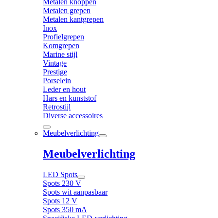
Metalen knoppen
Metalen grepen
Metalen kantgrepen
Inox
Profielgrepen
Komgrepen
Marine stijl
Vintage
Prestige
Porselein
Leder en hout
Hars en kunststof
Retrostijl
Diverse accessoires
Meubelverlichting
Meubelverlichting
LED Spots
Spots 230 V
Spots wit aanpasbaar
Spots 12 V
Spots 350 mA