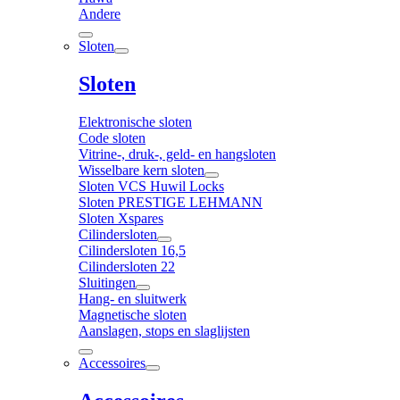
Andere
Sloten
Sloten
Elektronische sloten
Code sloten
Vitrine-, druk-, geld- en hangsloten
Wisselbare kern sloten
Sloten VCS Huwil Locks
Sloten PRESTIGE LEHMANN
Sloten Xspares
Cilindersloten
Cilindersloten 16,5
Cilindersloten 22
Sluitingen
Hang- en sluitwerk
Magnetische sloten
Aanslagen, stops en slaglijsten
Accessoires