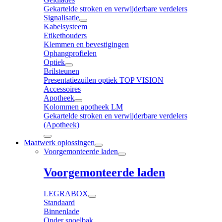
Gekartelde stroken en verwijderbare verdelers
Signalisatie
Kabelsysteem
Etikethouders
Klemmen en bevestigingen
Ophangprofielen
Optiek
Brilsteunen
Presentatiezuilen optiek TOP VISION
Accessoires
Apotheek
Kolommen apotheek LM
Gekartelde stroken en verwijderbare verdelers
(Apotheek)
Maatwerk oplossingen
Voorgemonteerde laden
Voorgemonteerde laden
LEGRABOX
Standaard
Binnenlade
Onder spoelbak