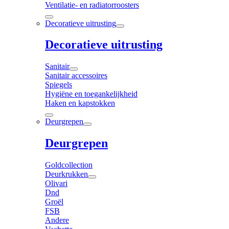
Ventilatie- en radiatorroosters
Decoratieve uitrusting
Decoratieve uitrusting
Sanitair
Sanitair accessoires
Spiegels
Hygiëne en toegankelijkheid
Haken en kapstokken
Deurgrepen
Deurgrepen
Goldcollection
Deurkrukken
Olivari
Dnd
Groël
FSB
Andere