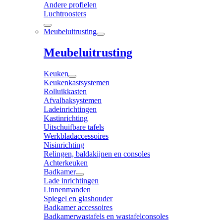
Andere profielen
Luchtroosters
Meubeluitrusting
Meubeluitrusting
Keuken
Keukenkastsystemen
Rolluikkasten
Afvalbaksystemen
Ladeinrichtingen
Kastinrichting
Uitschuifbare tafels
Werkbladaccessoires
Nisinrichting
Relingen, baldakijnen en consoles
Achterkeuken
Badkamer
Lade inrichtingen
Linnenmanden
Spiegel en glashouder
Badkamer accessoires
Badkamerwastafels en wastafelconsoles