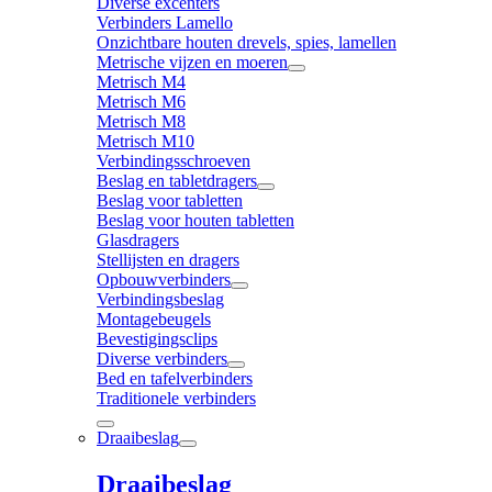
Diverse excenters
Verbinders Lamello
Onzichtbare houten drevels, spies, lamellen
Metrische vijzen en moeren
Metrisch M4
Metrisch M6
Metrisch M8
Metrisch M10
Verbindingsschroeven
Beslag en tabletdragers
Beslag voor tabletten
Beslag voor houten tabletten
Glasdragers
Stellijsten en dragers
Opbouwverbinders
Verbindingsbeslag
Montagebeugels
Bevestigingsclips
Diverse verbinders
Bed en tafelverbinders
Traditionele verbinders
Draaibeslag
Draaibeslag