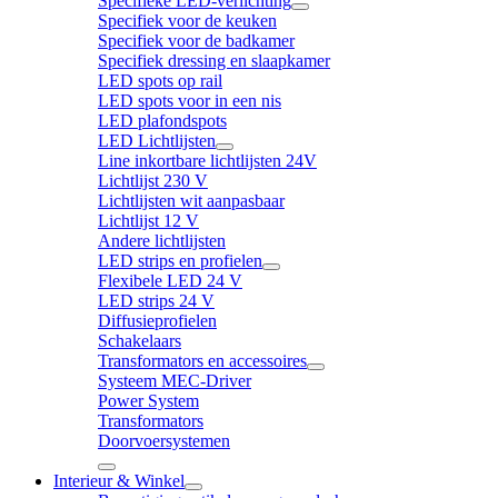
Specifieke LED-verlichting
Specifiek voor de keuken
Specifiek voor de badkamer
Specifiek dressing en slaapkamer
LED spots op rail
LED spots voor in een nis
LED plafondspots
LED Lichtlijsten
Line inkortbare lichtlijsten 24V
Lichtlijst 230 V
Lichtlijsten wit aanpasbaar
Lichtlijst 12 V
Andere lichtlijsten
LED strips en profielen
Flexibele LED 24 V
LED strips 24 V
Diffusieprofielen
Schakelaars
Transformators en accessoires
Systeem MEC-Driver
Power System
Transformators
Doorvoersystemen
Interieur & Winkel