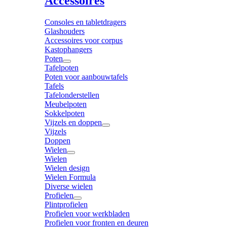
Accessoires
Consoles en tabletdragers
Glashouders
Accessoires voor corpus
Kastophangers
Poten
Tafelpoten
Poten voor aanbouwtafels
Tafels
Tafelonderstellen
Meubelpoten
Sokkelpoten
Vijzels en doppen
Vijzels
Doppen
Wielen
Wielen
Wielen design
Wielen Formula
Diverse wielen
Profielen
Plintprofielen
Profielen voor werkbladen
Profielen voor fronten en deuren