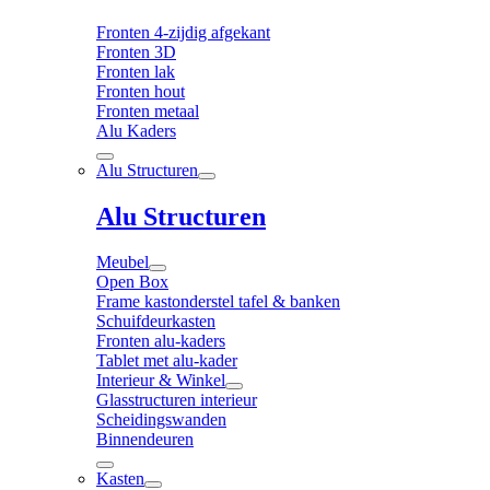
Fronten 4-zijdig afgekant
Fronten 3D
Fronten lak
Fronten hout
Fronten metaal
Alu Kaders
Alu Structuren
Alu Structuren
Meubel
Open Box
Frame kastonderstel tafel & banken
Schuifdeurkasten
Fronten alu-kaders
Tablet met alu-kader
Interieur & Winkel
Glasstructuren interieur
Scheidingswanden
Binnendeuren
Kasten