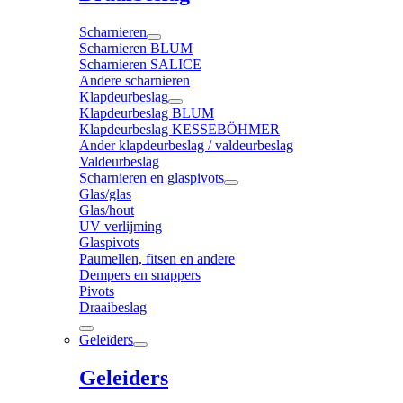
Scharnieren
Scharnieren BLUM
Scharnieren SALICE
Andere scharnieren
Klapdeurbeslag
Klapdeurbeslag BLUM
Klapdeurbeslag KESSEBÖHMER
Ander klapdeurbeslag / valdeurbeslag
Valdeurbeslag
Scharnieren en glaspivots
Glas/glas
Glas/hout
UV verlijming
Glaspivots
Paumellen, fitsen en andere
Dempers en snappers
Pivots
Draaibeslag
Geleiders
Geleiders