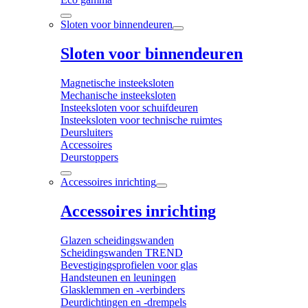
Sloten voor binnendeuren
Sloten voor binnendeuren
Magnetische insteeksloten
Mechanische insteeksloten
Insteeksloten voor schuifdeuren
Insteeksloten voor technische ruimtes
Deursluiters
Accessoires
Deurstoppers
Accessoires inrichting
Accessoires inrichting
Glazen scheidingswanden
Scheidingswanden TREND
Bevestigingsprofielen voor glas
Handsteunen en leuningen
Glasklemmen en -verbinders
Deurdichtingen en -drempels