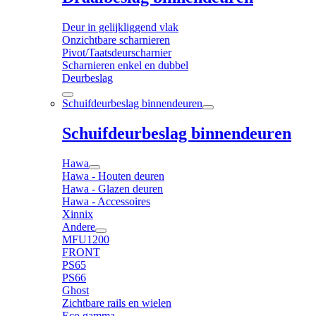
Deur in gelijkliggend vlak
Onzichtbare scharnieren
Pivot/Taatsdeurscharnier
Scharnieren enkel en dubbel
Deurbeslag
Schuifdeurbeslag binnendeuren
Schuifdeurbeslag binnendeuren
Hawa
Hawa - Houten deuren
Hawa - Glazen deuren
Hawa - Accessoires
Xinnix
Andere
MFU1200
FRONT
PS65
PS66
Ghost
Zichtbare rails en wielen
Eco gamma