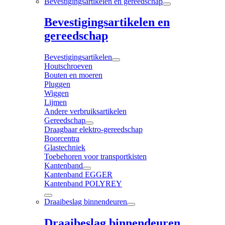
Bevestigingsartikelen en gereedschap
Bevestigingsartikelen en
gereedschap
Bevestigingsartikelen
Houtschroeven
Bouten en moeren
Pluggen
Wiggen
Lijmen
Andere verbruiksartikelen
Gereedschap
Draagbaar elektro-gereedschap
Boorcentra
Glastechniek
Toebehoren voor transportkisten
Kantenband
Kantenband EGGER
Kantenband POLYREY
Draaibeslag binnendeuren
Draaibeslag binnendeuren