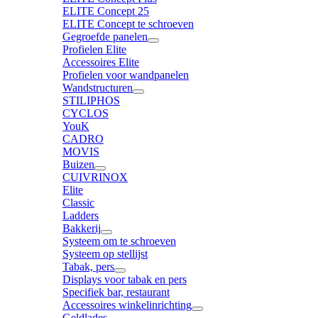
ELITE Concept 25
ELITE Concept te schroeven
Gegroefde panelen
Profielen Elite
Accessoires Elite
Profielen voor wandpanelen
Wandstructuren
STILIPHOS
CYCLOS
YouK
CADRO
MOVIS
Buizen
CUIVRINOX
Elite
Classic
Ladders
Bakkerij
Systeem om te schroeven
Systeem op stellijst
Tabak, pers
Displays voor tabak en pers
Specifiek bar, restaurant
Accessoires winkelinrichting
Geldlades