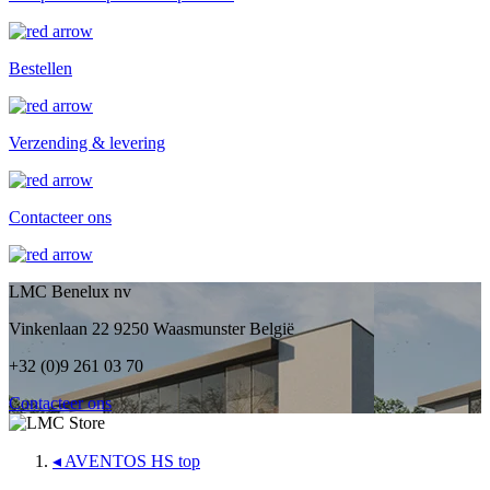
Bestellen
Verzending & levering
Contacteer ons
LMC Benelux nv
Vinkenlaan 22 9250 Waasmunster België
+32 (0)9 261 03 70
Contacteer ons
◂
AVENTOS HS top