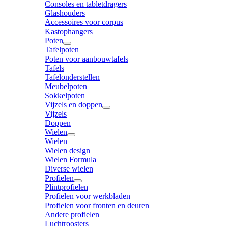
Consoles en tabletdragers
Glashouders
Accessoires voor corpus
Kastophangers
Poten
Tafelpoten
Poten voor aanbouwtafels
Tafels
Tafelonderstellen
Meubelpoten
Sokkelpoten
Vijzels en doppen
Vijzels
Doppen
Wielen
Wielen
Wielen design
Wielen Formula
Diverse wielen
Profielen
Plintprofielen
Profielen voor werkbladen
Profielen voor fronten en deuren
Andere profielen
Luchtroosters