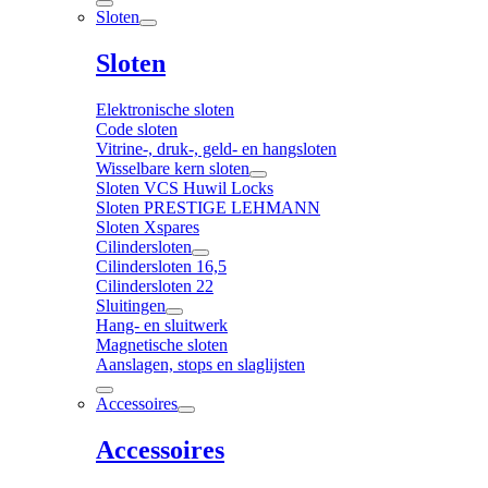
Sloten
Sloten
Elektronische sloten
Code sloten
Vitrine-, druk-, geld- en hangsloten
Wisselbare kern sloten
Sloten VCS Huwil Locks
Sloten PRESTIGE LEHMANN
Sloten Xspares
Cilindersloten
Cilindersloten 16,5
Cilindersloten 22
Sluitingen
Hang- en sluitwerk
Magnetische sloten
Aanslagen, stops en slaglijsten
Accessoires
Accessoires