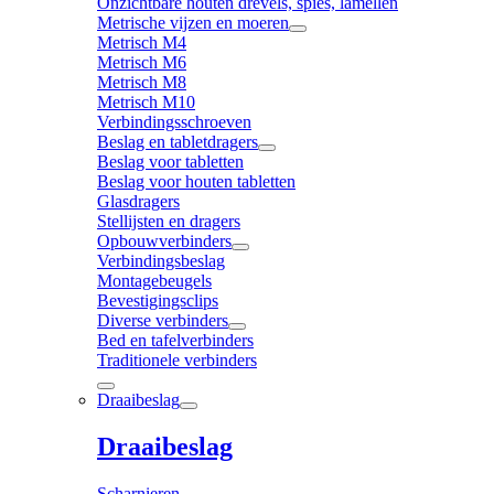
Onzichtbare houten drevels, spies, lamellen
Metrische vijzen en moeren
Metrisch M4
Metrisch M6
Metrisch M8
Metrisch M10
Verbindingsschroeven
Beslag en tabletdragers
Beslag voor tabletten
Beslag voor houten tabletten
Glasdragers
Stellijsten en dragers
Opbouwverbinders
Verbindingsbeslag
Montagebeugels
Bevestigingsclips
Diverse verbinders
Bed en tafelverbinders
Traditionele verbinders
Draaibeslag
Draaibeslag
Scharnieren