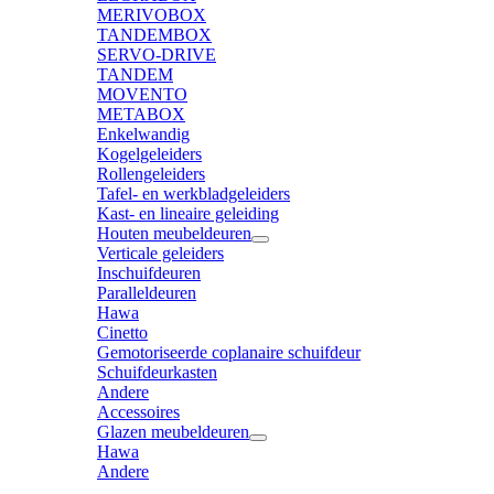
MERIVOBOX
TANDEMBOX
SERVO-DRIVE
TANDEM
MOVENTO
METABOX
Enkelwandig
Kogelgeleiders
Rollengeleiders
Tafel- en werkbladgeleiders
Kast- en lineaire geleiding
Houten meubeldeuren
Verticale geleiders
Inschuifdeuren
Paralleldeuren
Hawa
Cinetto
Gemotoriseerde coplanaire schuifdeur
Schuifdeurkasten
Andere
Accessoires
Glazen meubeldeuren
Hawa
Andere