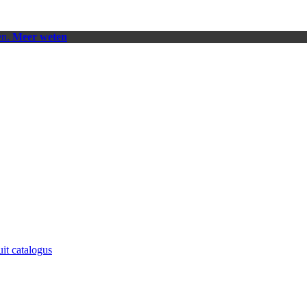
en.
Meer weten
uit catalogus