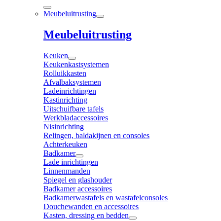
Meubeluitrusting
Meubeluitrusting
Keuken
Keukenkastsystemen
Rolluikkasten
Afvalbaksystemen
Ladeinrichtingen
Kastinrichting
Uitschuifbare tafels
Werkbladaccessoires
Nisinrichting
Relingen, baldakijnen en consoles
Achterkeuken
Badkamer
Lade inrichtingen
Linnenmanden
Spiegel en glashouder
Badkamer accessoires
Badkamerwastafels en wastafelconsoles
Douchewanden en accessoires
Kasten, dressing en bedden