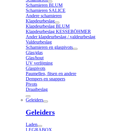
Scharnieren BLUM
Scharnieren SALICE
Andere scharnieren
Klapdeurbeslag
Klapdeurbeslag BLUM
Klapdeurbeslag KESSEBÖHMER
Ander klapdeurbeslag / valdeurbeslag
Valdeurbeslag
Scharnieren en glaspivots
Glas/glas
Glas/hout
UV verlijming
Glaspivots
Paumellen, fitsen en andere
Dempers en snappers
Pivots
Draaibeslag
Geleiders
Geleiders
Laden
LEGRABOX