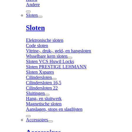
Andere
Sloten
Sloten
Elektronische sloten
Code sloten
Vitrine-, druk-, geld- en hangsloten
Wisselbare kern sloten
Sloten VCS Huwil Locks
Sloten PRESTIGE LEHMANN
Sloten Xspares
Cilindersloten
Cilindersloten 16,5
Cilindersloten 22
Sluitingen
Hang- en sluitwerk
Magnetische sloten
Aanslagen, stops en slaglijsten
Accessoires