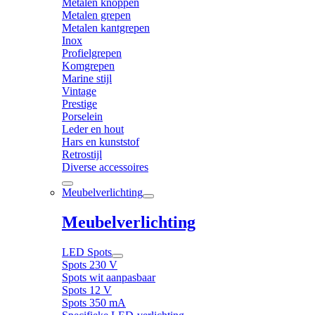
Metalen knoppen
Metalen grepen
Metalen kantgrepen
Inox
Profielgrepen
Komgrepen
Marine stijl
Vintage
Prestige
Porselein
Leder en hout
Hars en kunststof
Retrostijl
Diverse accessoires
Meubelverlichting
Meubelverlichting
LED Spots
Spots 230 V
Spots wit aanpasbaar
Spots 12 V
Spots 350 mA