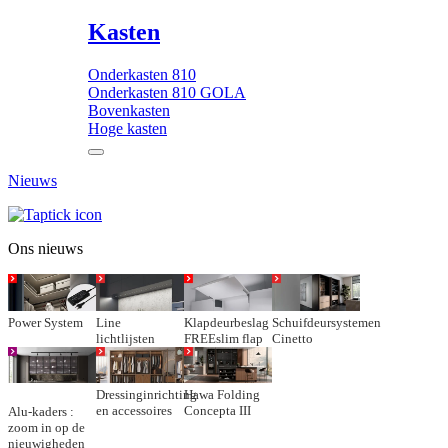
Kasten
Onderkasten 810
Onderkasten 810 GOLA
Bovenkasten
Hoge kasten
Nieuws
Ons nieuws
Power System
Line
Klapdeurbeslag
Schuifdeursystemen
lichtlijsten
FREEslim flap
Cinetto
Dressinginrichting
Hawa Folding
en accessoires
Concepta III
Alu-kaders :
zoom in op de
nieuwigheden