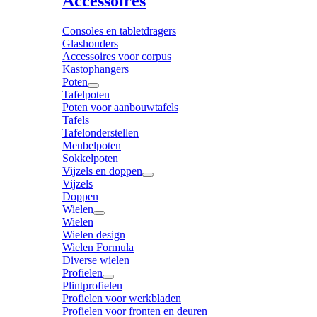
Accessoires
Consoles en tabletdragers
Glashouders
Accessoires voor corpus
Kastophangers
Poten
Tafelpoten
Poten voor aanbouwtafels
Tafels
Tafelonderstellen
Meubelpoten
Sokkelpoten
Vijzels en doppen
Vijzels
Doppen
Wielen
Wielen
Wielen design
Wielen Formula
Diverse wielen
Profielen
Plintprofielen
Profielen voor werkbladen
Profielen voor fronten en deuren