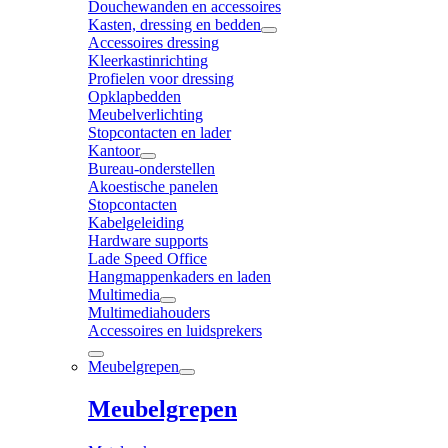
Douchewanden en accessoires
Kasten, dressing en bedden
Accessoires dressing
Kleerkastinrichting
Profielen voor dressing
Opklapbedden
Meubelverlichting
Stopcontacten en lader
Kantoor
Bureau-onderstellen
Akoestische panelen
Stopcontacten
Kabelgeleiding
Hardware supports
Lade Speed Office
Hangmappenkaders en laden
Multimedia
Multimediahouders
Accessoires en luidsprekers
Meubelgrepen
Meubelgrepen