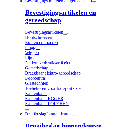
Bevestigingsartikelen en gereedschap
Bevestigingsartikelen en
gereedschap
Bevestigingsartikelen
Houtschroeven
Bouten en moeren
Pluggen
Wiggen
Lijmen
Andere verbruiksartikelen
Gereedschap
Draagbaar elektro-gereedschap
Boorcentra
Glastechniek
Toebehoren voor transportkisten
Kantenband
Kantenband EGGER
Kantenband POLYREY
Draaibeslag binnendeuren
Draaibeslag binnendeuren