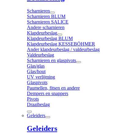
Scharnieren
Scharnieren BLUM
Scharnieren SALICE
Andere scharnieren
Klapdeurbeslag
Klapdeurbeslag BLUM
Klapdeurbeslag KESSEBÖHMER
Ander klapdeurbeslag / valdeurbeslag
Valdeurbeslag
Scharnieren en glaspivots
Glas/glas
Glas/hout
UV verlijming
Glaspivots
Paumellen, fitsen en andere
Dempers en snappers
Pivots
Draaibeslag
Geleiders
Geleiders