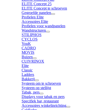
ELITE Concept 25
ELITE Concept te schroeven
Gegroefde panelen
Profielen Elite
Accessoires Elite
Profielen voor wandpanelen
Wandstructuren
STILIPHOS
CYCLOS
YouK
CADRO
MOVIS
Buizen
CUIVRINOX
Elite
Classic
Ladders
Bakkerij
Systeem om te schroeven
Systeem op stellijst
Tabak, pers
Displays voor tabak en pers
Specifiek bar, restaurant
Accessoires winkelinrichting
Geldlades