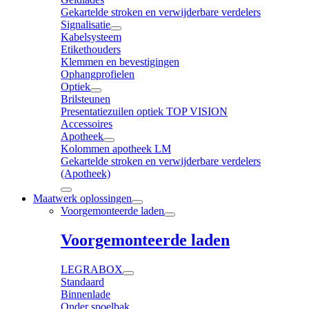
Gekartelde stroken en verwijderbare verdelers
Signalisatie
Kabelsysteem
Etikethouders
Klemmen en bevestigingen
Ophangprofielen
Optiek
Brilsteunen
Presentatiezuilen optiek TOP VISION
Accessoires
Apotheek
Kolommen apotheek LM
Gekartelde stroken en verwijderbare verdelers
(Apotheek)
Maatwerk oplossingen
Voorgemonteerde laden
Voorgemonteerde laden
LEGRABOX
Standaard
Binnenlade
Onder spoelbak