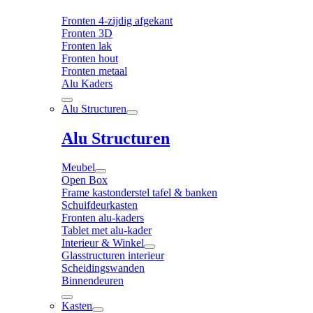
Fronten 4-zijdig afgekant
Fronten 3D
Fronten lak
Fronten hout
Fronten metaal
Alu Kaders
Alu Structuren
Alu Structuren
Meubel
Open Box
Frame kastonderstel tafel & banken
Schuifdeurkasten
Fronten alu-kaders
Tablet met alu-kader
Interieur & Winkel
Glasstructuren interieur
Scheidingswanden
Binnendeuren
Kasten