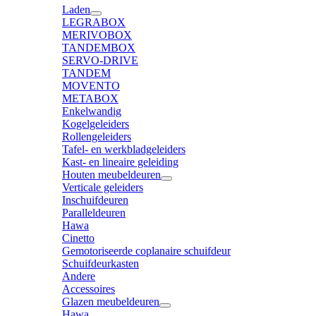
Laden
LEGRABOX
MERIVOBOX
TANDEMBOX
SERVO-DRIVE
TANDEM
MOVENTO
METABOX
Enkelwandig
Kogelgeleiders
Rollengeleiders
Tafel- en werkbladgeleiders
Kast- en lineaire geleiding
Houten meubeldeuren
Verticale geleiders
Inschuifdeuren
Paralleldeuren
Hawa
Cinetto
Gemotoriseerde coplanaire schuifdeur
Schuifdeurkasten
Andere
Accessoires
Glazen meubeldeuren
Hawa