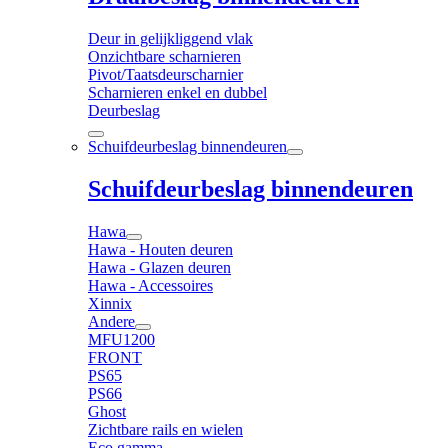
Deur in gelijkliggend vlak
Onzichtbare scharnieren
Pivot/Taatsdeurscharnier
Scharnieren enkel en dubbel
Deurbeslag
Schuifdeurbeslag binnendeuren
Schuifdeurbeslag binnendeuren
Hawa
Hawa - Houten deuren
Hawa - Glazen deuren
Hawa - Accessoires
Xinnix
Andere
MFU1200
FRONT
PS65
PS66
Ghost
Zichtbare rails en wielen
Eco gamma