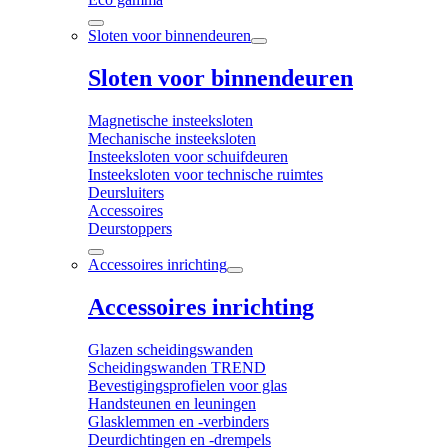
Sloten voor binnendeuren
Sloten voor binnendeuren
Magnetische insteeksloten
Mechanische insteeksloten
Insteeksloten voor schuifdeuren
Insteeksloten voor technische ruimtes
Deursluiters
Accessoires
Deurstoppers
Accessoires inrichting
Accessoires inrichting
Glazen scheidingswanden
Scheidingswanden TREND
Bevestigingsprofielen voor glas
Handsteunen en leuningen
Glasklemmen en -verbinders
Deurdichtingen en -drempels