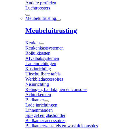
Andere profielen
Luchtroosters
Meubeluitrusting
Meubeluitrusting
Keuken
Keukenkastsystemen
Rolluikkasten
Afvalbaksystemen
Ladeinrichtingen
Kastinrichting
Uitschuifbare tafels
Werkbladaccessoires
Nisinrichting
Relingen, baldakijnen en consoles
Achterkeuken
Badkamer
Lade inrichtingen
Linnenmanden
Spiegel en glashouder
Badkamer accessoires
Badkamerwastafels en wastafelconsoles