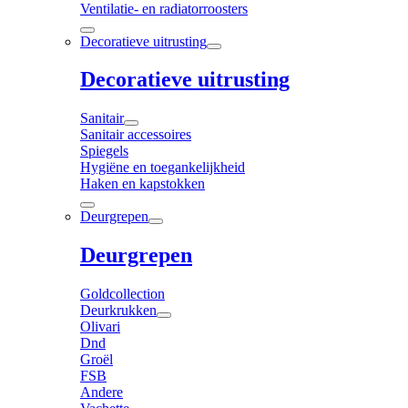
Ventilatie- en radiatorroosters
Decoratieve uitrusting
Decoratieve uitrusting
Sanitair
Sanitair accessoires
Spiegels
Hygiëne en toegankelijkheid
Haken en kapstokken
Deurgrepen
Deurgrepen
Goldcollection
Deurkrukken
Olivari
Dnd
Groël
FSB
Andere