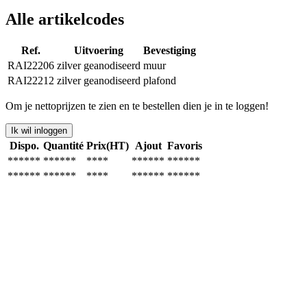
Alle artikelcodes
Ref.
Uitvoering
Bevestiging
RAI22206
zilver geanodiseerd
muur
RAI22212
zilver geanodiseerd
plafond
Om je nettoprijzen te zien en te bestellen dien je in te loggen!
Ik wil inloggen
Dispo.
Quantité
Prix(HT)
Ajout
Favoris
******
******
****
******
******
******
******
****
******
******