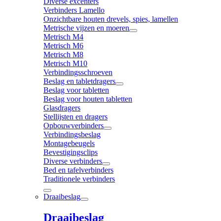
Diverse excenters
Verbinders Lamello
Onzichtbare houten drevels, spies, lamellen
Metrische vijzen en moeren
Metrisch M4
Metrisch M6
Metrisch M8
Metrisch M10
Verbindingsschroeven
Beslag en tabletdragers
Beslag voor tabletten
Beslag voor houten tabletten
Glasdragers
Stellijsten en dragers
Opbouwverbinders
Verbindingsbeslag
Montagebeugels
Bevestigingsclips
Diverse verbinders
Bed en tafelverbinders
Traditionele verbinders
Draaibeslag
Draaibeslag