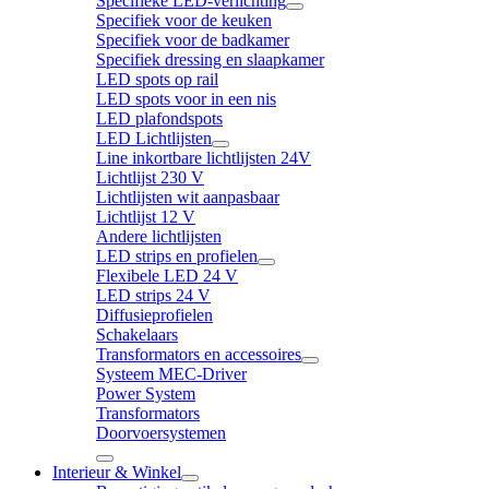
Specifieke LED-verlichting
Specifiek voor de keuken
Specifiek voor de badkamer
Specifiek dressing en slaapkamer
LED spots op rail
LED spots voor in een nis
LED plafondspots
LED Lichtlijsten
Line inkortbare lichtlijsten 24V
Lichtlijst 230 V
Lichtlijsten wit aanpasbaar
Lichtlijst 12 V
Andere lichtlijsten
LED strips en profielen
Flexibele LED 24 V
LED strips 24 V
Diffusieprofielen
Schakelaars
Transformators en accessoires
Systeem MEC-Driver
Power System
Transformators
Doorvoersystemen
Interieur & Winkel