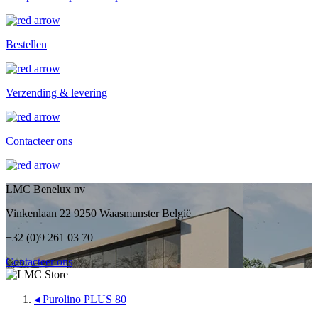
Bestellen
Verzending & levering
Contacteer ons
LMC Benelux nv
Vinkenlaan 22 9250 Waasmunster België
+32 (0)9 261 03 70
Contacteer ons
◂
Purolino PLUS 80