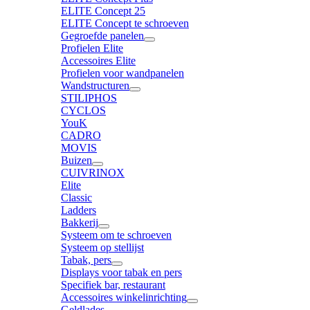
ELITE Concept 25
ELITE Concept te schroeven
Gegroefde panelen
Profielen Elite
Accessoires Elite
Profielen voor wandpanelen
Wandstructuren
STILIPHOS
CYCLOS
YouK
CADRO
MOVIS
Buizen
CUIVRINOX
Elite
Classic
Ladders
Bakkerij
Systeem om te schroeven
Systeem op stellijst
Tabak, pers
Displays voor tabak en pers
Specifiek bar, restaurant
Accessoires winkelinrichting
Geldlades