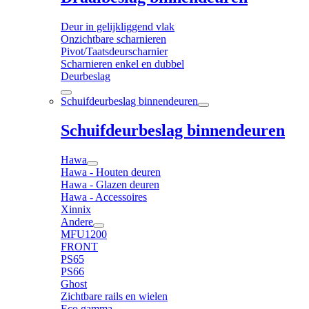
Deur in gelijkliggend vlak
Onzichtbare scharnieren
Pivot/Taatsdeurscharnier
Scharnieren enkel en dubbel
Deurbeslag
Schuifdeurbeslag binnendeuren
Schuifdeurbeslag binnendeuren
Hawa
Hawa - Houten deuren
Hawa - Glazen deuren
Hawa - Accessoires
Xinnix
Andere
MFU1200
FRONT
PS65
PS66
Ghost
Zichtbare rails en wielen
Eco gamma