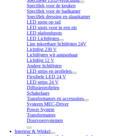
Specifieke LED-verlichting
Specifiek voor de keuken
Specifiek voor de badkamer
Specifiek dressing en slaapkamer
LED spots op rail
LED spots voor in een nis
LED plafondspots
LED Lichtlijsten
Line inkortbare lichtlijsten 24V
Lichtlijst 230 V
Lichtlijsten wit aanpasbaar
Lichtlijst 12 V
Andere lichtlijsten
LED strips en profielen
Flexibele LED 24 V
LED strips 24 V
Diffusieprofielen
Schakelaars
Transformators en accessoires
Systeem MEC-Driver
Power System
Transformators
Doorvoersystemen
Interieur & Winkel