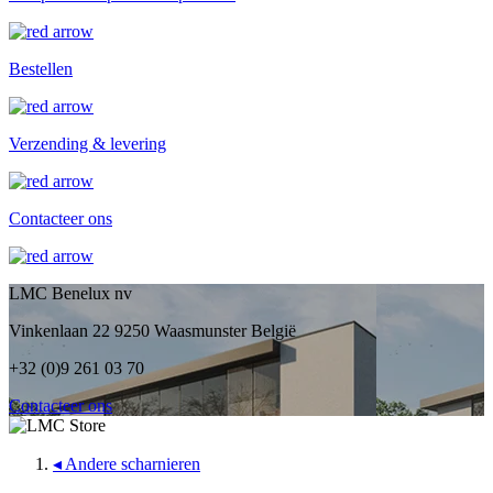
Bestellen
Verzending & levering
Contacteer ons
LMC Benelux nv
Vinkenlaan 22 9250 Waasmunster België
+32 (0)9 261 03 70
Contacteer ons
◂
Andere scharnieren