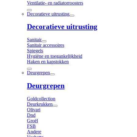
Ventilatie- en radiatorroosters
Decoratieve uitrusting
Decoratieve uitrusting
Sanitair
Sanitair accessoires
Spiegels
Hygiëne en toegankelijkheid
Haken en kapstokken
Deurgrepen
Deurgrepen
Goldcollection
Deurkrukken
Olivari
Dnd
Groël
FSB
Andere