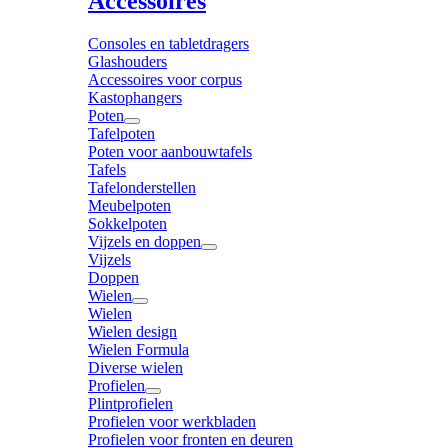
Accessoires
Consoles en tabletdragers
Glashouders
Accessoires voor corpus
Kastophangers
Poten
Tafelpoten
Poten voor aanbouwtafels
Tafels
Tafelonderstellen
Meubelpoten
Sokkelpoten
Vijzels en doppen
Vijzels
Doppen
Wielen
Wielen
Wielen design
Wielen Formula
Diverse wielen
Profielen
Plintprofielen
Profielen voor werkbladen
Profielen voor fronten en deuren