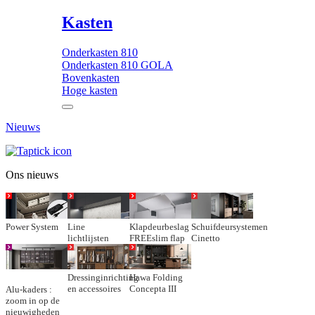
Kasten
Onderkasten 810
Onderkasten 810 GOLA
Bovenkasten
Hoge kasten
Nieuws
Ons nieuws
Power System
Line
Klapdeurbeslag
Schuifdeursystemen
lichtlijsten
FREEslim flap
Cinetto
Dressinginrichting
Hawa Folding
en accessoires
Concepta III
Alu-kaders :
zoom in op de
nieuwigheden