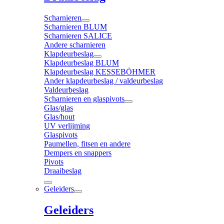
Scharnieren
Scharnieren BLUM
Scharnieren SALICE
Andere scharnieren
Klapdeurbeslag
Klapdeurbeslag BLUM
Klapdeurbeslag KESSEBÖHMER
Ander klapdeurbeslag / valdeurbeslag
Valdeurbeslag
Scharnieren en glaspivots
Glas/glas
Glas/hout
UV verlijming
Glaspivots
Paumellen, fitsen en andere
Dempers en snappers
Pivots
Draaibeslag
Geleiders
Geleiders