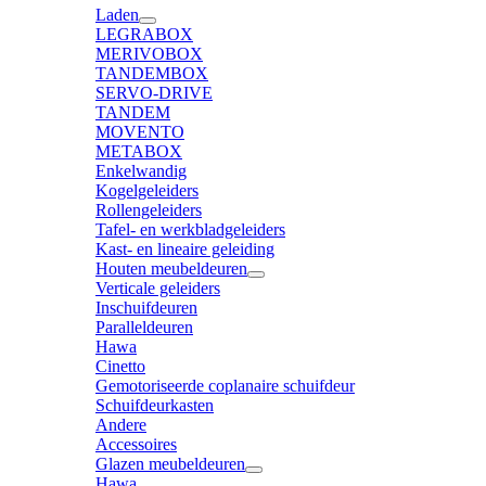
Laden
LEGRABOX
MERIVOBOX
TANDEMBOX
SERVO-DRIVE
TANDEM
MOVENTO
METABOX
Enkelwandig
Kogelgeleiders
Rollengeleiders
Tafel- en werkbladgeleiders
Kast- en lineaire geleiding
Houten meubeldeuren
Verticale geleiders
Inschuifdeuren
Paralleldeuren
Hawa
Cinetto
Gemotoriseerde coplanaire schuifdeur
Schuifdeurkasten
Andere
Accessoires
Glazen meubeldeuren
Hawa