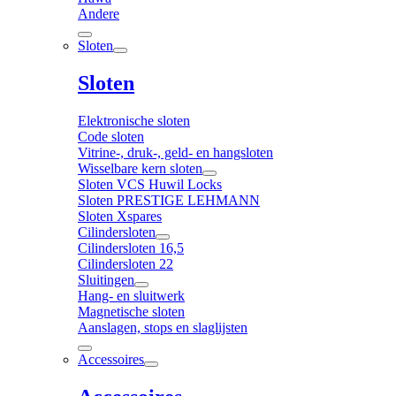
Andere
Sloten
Sloten
Elektronische sloten
Code sloten
Vitrine-, druk-, geld- en hangsloten
Wisselbare kern sloten
Sloten VCS Huwil Locks
Sloten PRESTIGE LEHMANN
Sloten Xspares
Cilindersloten
Cilindersloten 16,5
Cilindersloten 22
Sluitingen
Hang- en sluitwerk
Magnetische sloten
Aanslagen, stops en slaglijsten
Accessoires