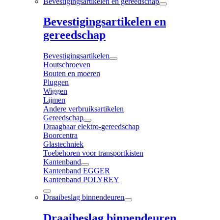
Bevestigingsartikelen en gereedschap
Bevestigingsartikelen en
gereedschap
Bevestigingsartikelen
Houtschroeven
Bouten en moeren
Pluggen
Wiggen
Lijmen
Andere verbruiksartikelen
Gereedschap
Draagbaar elektro-gereedschap
Boorcentra
Glastechniek
Toebehoren voor transportkisten
Kantenband
Kantenband EGGER
Kantenband POLYREY
Draaibeslag binnendeuren
Draaibeslag binnendeuren