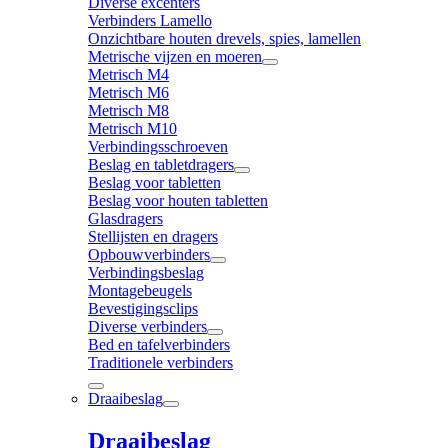
Diverse excenters
Verbinders Lamello
Onzichtbare houten drevels, spies, lamellen
Metrische vijzen en moeren
Metrisch M4
Metrisch M6
Metrisch M8
Metrisch M10
Verbindingsschroeven
Beslag en tabletdragers
Beslag voor tabletten
Beslag voor houten tabletten
Glasdragers
Stellijsten en dragers
Opbouwverbinders
Verbindingsbeslag
Montagebeugels
Bevestigingsclips
Diverse verbinders
Bed en tafelverbinders
Traditionele verbinders
Draaibeslag
Draaibeslag