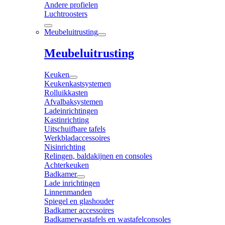
Andere profielen
Luchtroosters
Meubeluitrusting
Meubeluitrusting
Keuken
Keukenkastsystemen
Rolluikkasten
Afvalbaksystemen
Ladeinrichtingen
Kastinrichting
Uitschuifbare tafels
Werkbladaccessoires
Nisinrichting
Relingen, baldakijnen en consoles
Achterkeuken
Badkamer
Lade inrichtingen
Linnenmanden
Spiegel en glashouder
Badkamer accessoires
Badkamerwastafels en wastafelconsoles