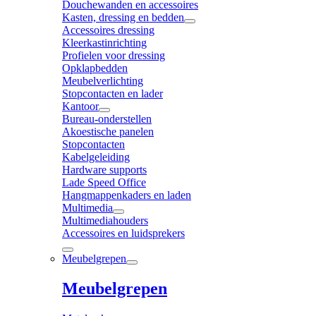
Douchewanden en accessoires
Kasten, dressing en bedden
Accessoires dressing
Kleerkastinrichting
Profielen voor dressing
Opklapbedden
Meubelverlichting
Stopcontacten en lader
Kantoor
Bureau-onderstellen
Akoestische panelen
Stopcontacten
Kabelgeleiding
Hardware supports
Lade Speed Office
Hangmappenkaders en laden
Multimedia
Multimediahouders
Accessoires en luidsprekers
Meubelgrepen
Meubelgrepen