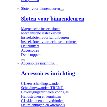
Sloten voor binnendeuren
Sloten voor binnendeuren
Magnetische insteeksloten
Mechanische insteeksloten
Insteeksloten voor schuifdeuren
Insteeksloten voor technische ruimtes
Deursluiters
Accessoires
Deurstoppers
Accessoires inrichting
Accessoires inrichting
Glazen scheidingswanden
Scheidingswanden TREND
Bevestigingsprofielen voor glas
Handsteunen en leuningen
Glasklemmen en -verbinders
Deurdichtingen en -drempels