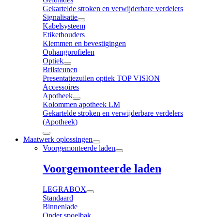
Gekartelde stroken en verwijderbare verdelers
Signalisatie
Kabelsysteem
Etikethouders
Klemmen en bevestigingen
Ophangprofielen
Optiek
Brilsteunen
Presentatiezuilen optiek TOP VISION
Accessoires
Apotheek
Kolommen apotheek LM
Gekartelde stroken en verwijderbare verdelers
(Apotheek)
Maatwerk oplossingen
Voorgemonteerde laden
Voorgemonteerde laden
LEGRABOX
Standaard
Binnenlade
Onder spoelbak