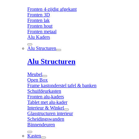
Fronten 4-zijdig afgekant
Fronten 3D
Fronten lak
Fronten hout
Fronten metaal
Alu Kaders
Alu Structuren
Alu Structuren
Meubel
Open Box
Frame kastonderstel tafel & banken
Schuifdeurkasten
Fronten alu-kaders
Tablet met alu-kader
Interieur & Winkel
Glasstructuren interieur
Scheidingswanden
Binnendeuren
Kasten