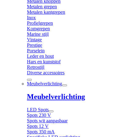
Metalen knoppen
Metalen grepen
Metalen kantgrepen
Inox
Profielgrepen
Komgrepen
Marine stijl
Vintage
Prestige
Porselein
Leder en hout
Hars en kunststof
Retrostijl
Diverse accessoires
Meubelverlichting
Meubelverlichting
LED Spots
Spots 230 V
Spots wit aanpasbaar
Spots 12 V
Spots 350 mA