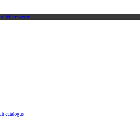
en.
Meer weten
uit catalogus