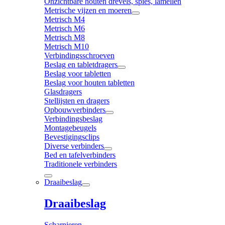
Onzichtbare houten drevels, spies, lamellen
Metrische vijzen en moeren
Metrisch M4
Metrisch M6
Metrisch M8
Metrisch M10
Verbindingsschroeven
Beslag en tabletdragers
Beslag voor tabletten
Beslag voor houten tabletten
Glasdragers
Stellijsten en dragers
Opbouwverbinders
Verbindingsbeslag
Montagebeugels
Bevestigingsclips
Diverse verbinders
Bed en tafelverbinders
Traditionele verbinders
Draaibeslag
Draaibeslag
Scharnieren