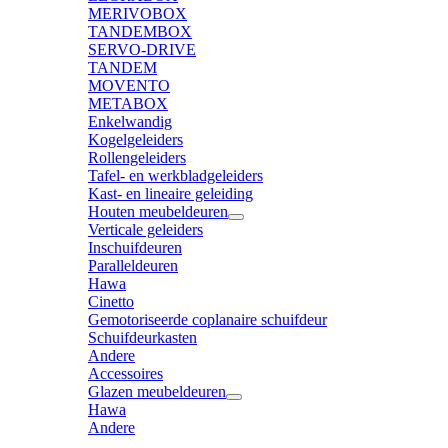
MERIVOBOX
TANDEMBOX
SERVO-DRIVE
TANDEM
MOVENTO
METABOX
Enkelwandig
Kogelgeleiders
Rollengeleiders
Tafel- en werkbladgeleiders
Kast- en lineaire geleiding
Houten meubeldeuren
Verticale geleiders
Inschuifdeuren
Paralleldeuren
Hawa
Cinetto
Gemotoriseerde coplanaire schuifdeur
Schuifdeurkasten
Andere
Accessoires
Glazen meubeldeuren
Hawa
Andere