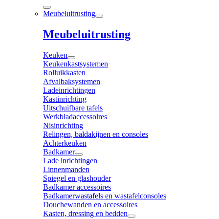
Meubeluitrusting
Meubeluitrusting
Keuken
Keukenkastsystemen
Rolluikkasten
Afvalbaksystemen
Ladeinrichtingen
Kastinrichting
Uitschuifbare tafels
Werkbladaccessoires
Nisinrichting
Relingen, baldakijnen en consoles
Achterkeuken
Badkamer
Lade inrichtingen
Linnenmanden
Spiegel en glashouder
Badkamer accessoires
Badkamerwastafels en wastafelconsoles
Douchewanden en accessoires
Kasten, dressing en bedden