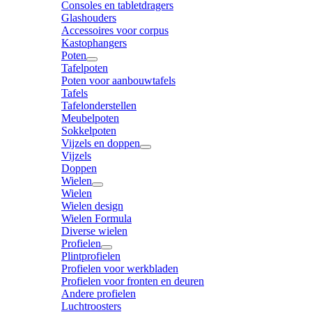
Consoles en tabletdragers
Glashouders
Accessoires voor corpus
Kastophangers
Poten
Tafelpoten
Poten voor aanbouwtafels
Tafels
Tafelonderstellen
Meubelpoten
Sokkelpoten
Vijzels en doppen
Vijzels
Doppen
Wielen
Wielen
Wielen design
Wielen Formula
Diverse wielen
Profielen
Plintprofielen
Profielen voor werkbladen
Profielen voor fronten en deuren
Andere profielen
Luchtroosters