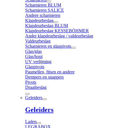
Scharnieren BLUM
Scharnieren SALICE
Andere scharnieren
Klapdeurbeslag
Klapdeurbeslag BLUM
Klapdeurbeslag KESSEBÖHMER
Ander klapdeurbeslag / valdeurbeslag
Valdeurbeslag
Scharnieren en glaspivots
Glas/glas
Glas/hout
UV verlijming
Glaspivots
Paumellen, fitsen en andere
Dempers en snappers
Pivots
Draaibeslag
Geleiders
Geleiders
Laden
LEGRABOX