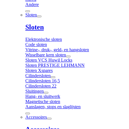
Andere
Sloten
Sloten
Elektronische sloten
Code sloten
Vitrine-, druk-, geld- en hangsloten
Wisselbare kern sloten
Sloten VCS Huwil Locks
Sloten PRESTIGE LEHMANN
Sloten Xspares
Cilindersloten
Cilindersloten 16,5
Cilindersloten 22
Sluitingen
Hang- en sluitwerk
Magnetische sloten
Aanslagen, stops en slaglijsten
Accessoires