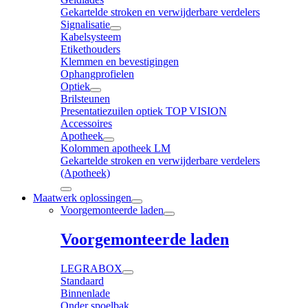
Gekartelde stroken en verwijderbare verdelers
Signalisatie
Kabelsysteem
Etikethouders
Klemmen en bevestigingen
Ophangprofielen
Optiek
Brilsteunen
Presentatiezuilen optiek TOP VISION
Accessoires
Apotheek
Kolommen apotheek LM
Gekartelde stroken en verwijderbare verdelers
(Apotheek)
Maatwerk oplossingen
Voorgemonteerde laden
Voorgemonteerde laden
LEGRABOX
Standaard
Binnenlade
Onder spoelbak