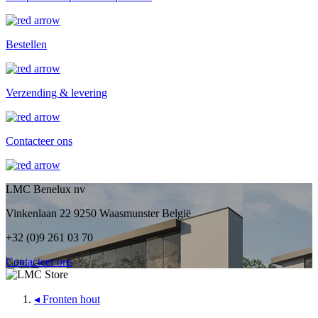
Bestellen
Verzending & levering
Contacteer ons
LMC Benelux nv
Vinkenlaan 22 9250 Waasmunster België
+32 (0)9 261 03 70
Contacteer ons
◂
Fronten hout