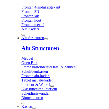
Fronten 4-zijdig afgekant
Fronten 3D
Fronten lak
Fronten hout
Fronten metaal
Alu Kaders
Alu Structuren
Alu Structuren
Meubel
Open Box
Frame kastonderstel tafel & banken
Schuifdeurkasten
Fronten alu-kaders
Tablet met alu-kader
Interieur & Winkel
Glasstructuren interieur
Scheidingswanden
Binnendeuren
Kasten