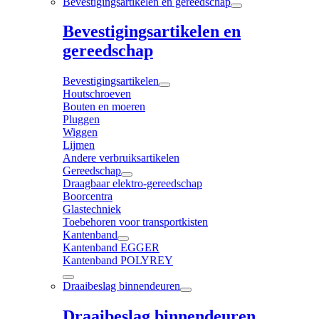
Bevestigingsartikelen en gereedschap
Bevestigingsartikelen en
gereedschap
Bevestigingsartikelen
Houtschroeven
Bouten en moeren
Pluggen
Wiggen
Lijmen
Andere verbruiksartikelen
Gereedschap
Draagbaar elektro-gereedschap
Boorcentra
Glastechniek
Toebehoren voor transportkisten
Kantenband
Kantenband EGGER
Kantenband POLYREY
Draaibeslag binnendeuren
Draaibeslag binnendeuren