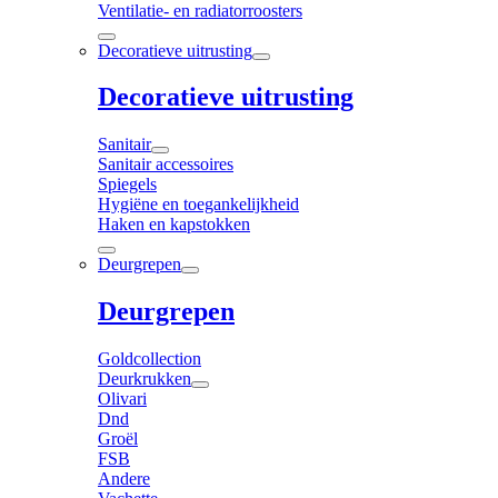
Ventilatie- en radiatorroosters
Decoratieve uitrusting
Decoratieve uitrusting
Sanitair
Sanitair accessoires
Spiegels
Hygiëne en toegankelijkheid
Haken en kapstokken
Deurgrepen
Deurgrepen
Goldcollection
Deurkrukken
Olivari
Dnd
Groël
FSB
Andere