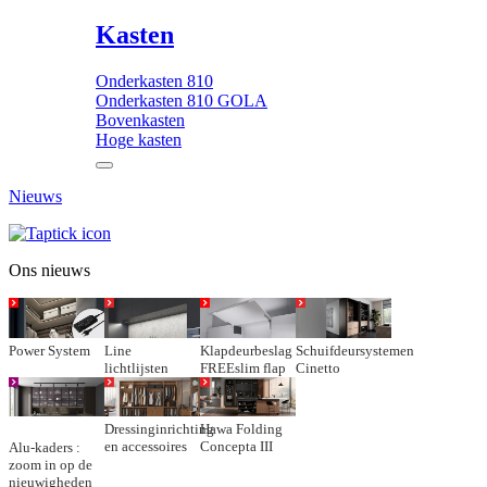
Kasten
Onderkasten 810
Onderkasten 810 GOLA
Bovenkasten
Hoge kasten
Nieuws
Ons nieuws
Power System
Line
Klapdeurbeslag
Schuifdeursystemen
lichtlijsten
FREEslim flap
Cinetto
Dressinginrichting
Hawa Folding
en accessoires
Concepta III
Alu-kaders :
zoom in op de
nieuwigheden