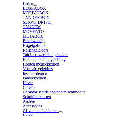
Laden
LEGRABOX
MERIVOBOX
TANDEMBOX
SERVO-DRIVE
TANDEM
MOVENTO
METABOX
Enkelwandig
Kogelgeleiders
Rollengeleiders
Tafel- en werkbladgeleiders
Kast- en lineaire geleiding
Houten meubeldeuren
Verticale geleiders
Inschuifdeuren
Paralleldeuren
Hawa
Cinetto
Gemotoriseerde coplanaire schuifdeur
Schuifdeurkasten
Andere
Accessoires
Glazen meubeldeuren
Hawa