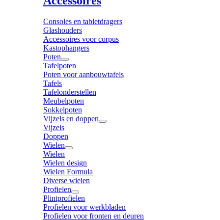
Accessoires
Consoles en tabletdragers
Glashouders
Accessoires voor corpus
Kastophangers
Poten
Tafelpoten
Poten voor aanbouwtafels
Tafels
Tafelonderstellen
Meubelpoten
Sokkelpoten
Vijzels en doppen
Vijzels
Doppen
Wielen
Wielen
Wielen design
Wielen Formula
Diverse wielen
Profielen
Plintprofielen
Profielen voor werkbladen
Profielen voor fronten en deuren