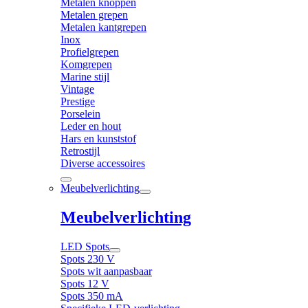
Metalen knoppen
Metalen grepen
Metalen kantgrepen
Inox
Profielgrepen
Komgrepen
Marine stijl
Vintage
Prestige
Porselein
Leder en hout
Hars en kunststof
Retrostijl
Diverse accessoires
Meubelverlichting
Meubelverlichting
LED Spots
Spots 230 V
Spots wit aanpasbaar
Spots 12 V
Spots 350 mA