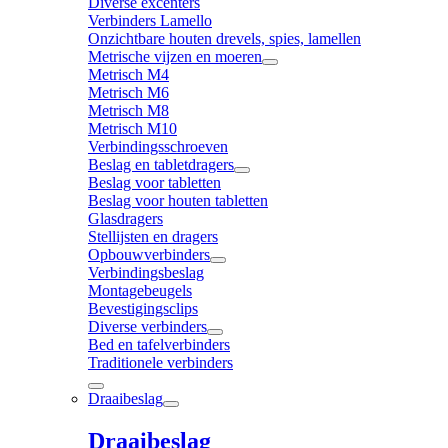
Diverse excenters
Verbinders Lamello
Onzichtbare houten drevels, spies, lamellen
Metrische vijzen en moeren
Metrisch M4
Metrisch M6
Metrisch M8
Metrisch M10
Verbindingsschroeven
Beslag en tabletdragers
Beslag voor tabletten
Beslag voor houten tabletten
Glasdragers
Stellijsten en dragers
Opbouwverbinders
Verbindingsbeslag
Montagebeugels
Bevestigingsclips
Diverse verbinders
Bed en tafelverbinders
Traditionele verbinders
Draaibeslag
Draaibeslag