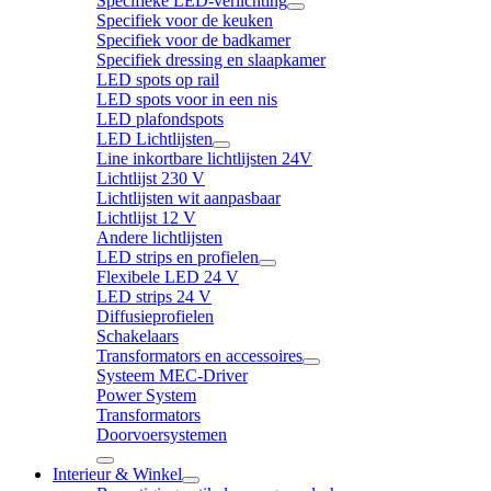
Specifieke LED-verlichting
Specifiek voor de keuken
Specifiek voor de badkamer
Specifiek dressing en slaapkamer
LED spots op rail
LED spots voor in een nis
LED plafondspots
LED Lichtlijsten
Line inkortbare lichtlijsten 24V
Lichtlijst 230 V
Lichtlijsten wit aanpasbaar
Lichtlijst 12 V
Andere lichtlijsten
LED strips en profielen
Flexibele LED 24 V
LED strips 24 V
Diffusieprofielen
Schakelaars
Transformators en accessoires
Systeem MEC-Driver
Power System
Transformators
Doorvoersystemen
Interieur & Winkel