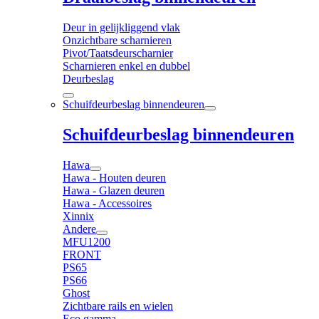
Deur in gelijkliggend vlak
Onzichtbare scharnieren
Pivot/Taatsdeurscharnier
Scharnieren enkel en dubbel
Deurbeslag
Schuifdeurbeslag binnendeuren
Schuifdeurbeslag binnendeuren
Hawa
Hawa - Houten deuren
Hawa - Glazen deuren
Hawa - Accessoires
Xinnix
Andere
MFU1200
FRONT
PS65
PS66
Ghost
Zichtbare rails en wielen
Eco gamma