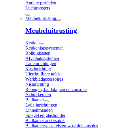
Andere profielen
Luchtroosters
Meubeluitrusting
Meubeluitrusting
Keuken
Keukenkastsystemen
Rolluikkasten
Afvalbaksystemen
Ladeinrichtingen
Kastinrichting
Uitschuifbare tafels
Werkbladaccessoires
Nisinrichting
Relingen, baldakijnen en consoles
Achterkeuken
Badkamer
Lade inrichtingen
Linnenmanden
Spiegel en glashouder
Badkamer accessoires
Badkamerwastafels en wastafelconsoles