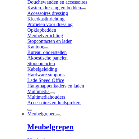
Douchewanden en accessoires
Kasten, dressing en bedden
Accessoires dressing
Kleerkastinrichting
Profielen voor dressing
Opklapbedden
Meubelverlichting
Stopcontacten en lader
Kantoor
Bureau-onderstellen
Akoestische panelen
Stopcontacten
Kabelgeleiding
Hardware supports
Lade Speed Office
Hangmappenkaders en laden
Multimedia
Multimediahouders
Accessoires en luidsprekers
Meubelgrepen
Meubelgrepen