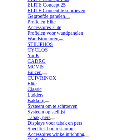
ELITE Concept 25
ELITE Concept te schroeven
Gegroefde panelen
Profielen Elite
Accessoires Elite
Profielen voor wandpanelen
Wandstructuren
STILIPHOS
CYCLOS
YouK
CADRO
MOVIS
Buizen
CUIVRINOX
Elite
Classic
Ladders
Bakkerij
Systeem om te schroeven
Systeem op stellijst
Tabak, pers
Displays voor tabak en pers
Specifiek bar, restaurant
Accessoires winkelinrichting
Geldlades