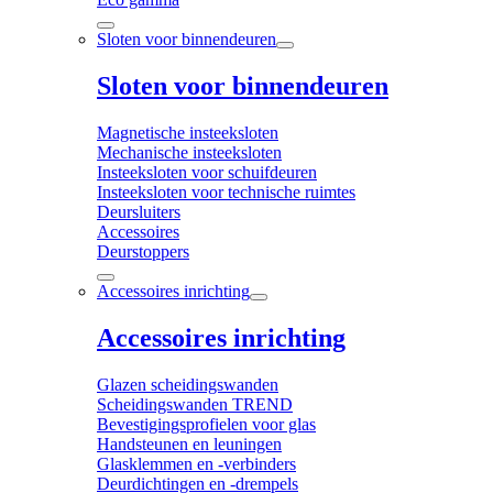
Sloten voor binnendeuren
Sloten voor binnendeuren
Magnetische insteeksloten
Mechanische insteeksloten
Insteeksloten voor schuifdeuren
Insteeksloten voor technische ruimtes
Deursluiters
Accessoires
Deurstoppers
Accessoires inrichting
Accessoires inrichting
Glazen scheidingswanden
Scheidingswanden TREND
Bevestigingsprofielen voor glas
Handsteunen en leuningen
Glasklemmen en -verbinders
Deurdichtingen en -drempels