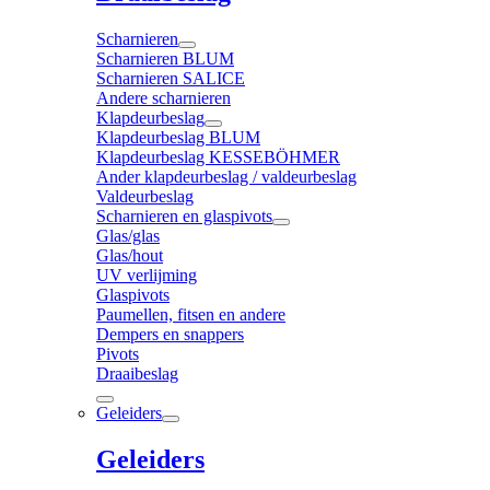
Scharnieren
Scharnieren BLUM
Scharnieren SALICE
Andere scharnieren
Klapdeurbeslag
Klapdeurbeslag BLUM
Klapdeurbeslag KESSEBÖHMER
Ander klapdeurbeslag / valdeurbeslag
Valdeurbeslag
Scharnieren en glaspivots
Glas/glas
Glas/hout
UV verlijming
Glaspivots
Paumellen, fitsen en andere
Dempers en snappers
Pivots
Draaibeslag
Geleiders
Geleiders