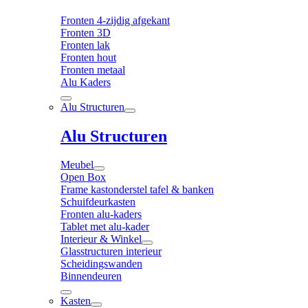
Fronten 4-zijdig afgekant
Fronten 3D
Fronten lak
Fronten hout
Fronten metaal
Alu Kaders
Alu Structuren
Alu Structuren
Meubel
Open Box
Frame kastonderstel tafel & banken
Schuifdeurkasten
Fronten alu-kaders
Tablet met alu-kader
Interieur & Winkel
Glasstructuren interieur
Scheidingswanden
Binnendeuren
Kasten