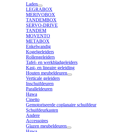
Laden
LEGRABOX
MERIVOBOX
TANDEMBOX
SERVO-DRIVE
TANDEM
MOVENTO
METABOX
Enkelwandig
Kogelgeleiders
Rollengeleiders
Tafel- en werkbladgeleiders
Kast- en lineaire geleiding
Houten meubeldeuren
Verticale geleiders
Inschuifdeuren
Paralleldeuren
Hawa
Cinetto
Gemotoriseerde coplanaire schuifdeur
Schuifdeurkasten
Andere
Accessoires
Glazen meubeldeuren
Hawa