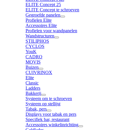
ELITE Concept 25
ELITE Concept te schroeven
Gegroefde panelen
Profielen Elite
Accessoires Elite
Profielen voor wandpanelen
Wandstructuren
STILIPHOS
CYCLOS
YouK
CADRO
MOVIS
Buizen
CUIVRINOX
Elite
Classic
Ladders
Bakkerij
Systeem om te schroeven
Systeem op stellijst
Tabak, pers
Displays voor tabak en pers
Specifiek bar, restaurant
Accessoires winkelinrichting
Geldlades