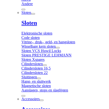
Andere
Sloten
Sloten
Elektronische sloten
Code sloten
Vitrine-, druk-, geld- en hangsloten
Wisselbare kern sloten
Sloten VCS Huwil Locks
Sloten PRESTIGE LEHMANN
Sloten Xspares
Cilindersloten
Cilindersloten 16,5
Cilindersloten 22
Sluitingen
Hang- en sluitwerk
Magnetische sloten
Aanslagen, stops en slaglijsten
Accessoires