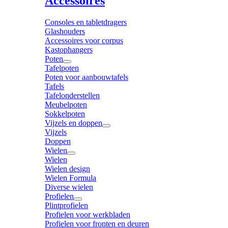
Accessoires
Consoles en tabletdragers
Glashouders
Accessoires voor corpus
Kastophangers
Poten
Tafelpoten
Poten voor aanbouwtafels
Tafels
Tafelonderstellen
Meubelpoten
Sokkelpoten
Vijzels en doppen
Vijzels
Doppen
Wielen
Wielen
Wielen design
Wielen Formula
Diverse wielen
Profielen
Plintprofielen
Profielen voor werkbladen
Profielen voor fronten en deuren