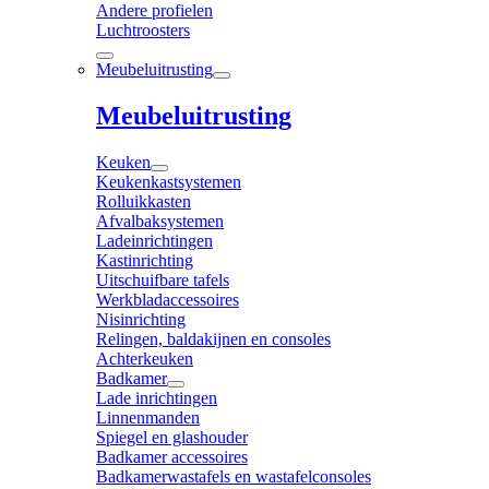
Andere profielen
Luchtroosters
Meubeluitrusting
Meubeluitrusting
Keuken
Keukenkastsystemen
Rolluikkasten
Afvalbaksystemen
Ladeinrichtingen
Kastinrichting
Uitschuifbare tafels
Werkbladaccessoires
Nisinrichting
Relingen, baldakijnen en consoles
Achterkeuken
Badkamer
Lade inrichtingen
Linnenmanden
Spiegel en glashouder
Badkamer accessoires
Badkamerwastafels en wastafelconsoles