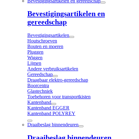
Bevestigingsartikelen en gereedschap
Bevestigingsartikelen en
gereedschap
Bevestigingsartikelen
Houtschroeven
Bouten en moeren
Pluggen
Wiggen
Lijmen
Andere verbruiksartikelen
Gereedschap
Draagbaar elektro-gereedschap
Boorcentra
Glastechniek
Toebehoren voor transportkisten
Kantenband
Kantenband EGGER
Kantenband POLYREY
Draaibeslag binnendeuren
Draaibeslag binnendeuren