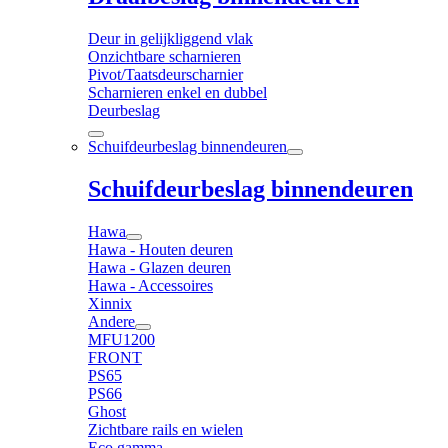
Deur in gelijkliggend vlak
Onzichtbare scharnieren
Pivot/Taatsdeurscharnier
Scharnieren enkel en dubbel
Deurbeslag
Schuifdeurbeslag binnendeuren
Schuifdeurbeslag binnendeuren
Hawa
Hawa - Houten deuren
Hawa - Glazen deuren
Hawa - Accessoires
Xinnix
Andere
MFU1200
FRONT
PS65
PS66
Ghost
Zichtbare rails en wielen
Eco gamma