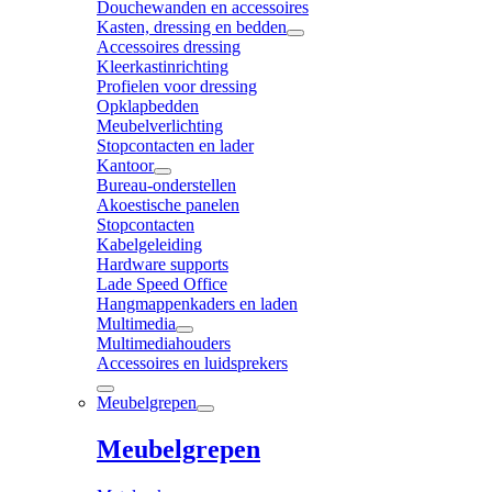
Douchewanden en accessoires
Kasten, dressing en bedden
Accessoires dressing
Kleerkastinrichting
Profielen voor dressing
Opklapbedden
Meubelverlichting
Stopcontacten en lader
Kantoor
Bureau-onderstellen
Akoestische panelen
Stopcontacten
Kabelgeleiding
Hardware supports
Lade Speed Office
Hangmappenkaders en laden
Multimedia
Multimediahouders
Accessoires en luidsprekers
Meubelgrepen
Meubelgrepen