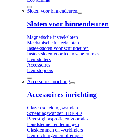
Sloten voor binnendeuren
Sloten voor binnendeuren
Magnetische insteeksloten
Mechanische insteeksloten
Insteeksloten voor schuifdeuren
Insteeksloten voor technische ruimtes
Deursluiters
Accessoires
Deurstoppers
Accessoires inrichting
Accessoires inrichting
Glazen scheidingswanden
Scheidingswanden TREND
Bevestigingsprofielen voor glas
Handsteunen en leuningen
Glasklemmen en -verbinders
Deurdichtingen en -drempels