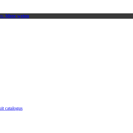
en.
Meer weten
uit catalogus