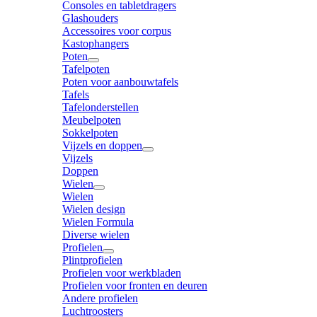
Consoles en tabletdragers
Glashouders
Accessoires voor corpus
Kastophangers
Poten
Tafelpoten
Poten voor aanbouwtafels
Tafels
Tafelonderstellen
Meubelpoten
Sokkelpoten
Vijzels en doppen
Vijzels
Doppen
Wielen
Wielen
Wielen design
Wielen Formula
Diverse wielen
Profielen
Plintprofielen
Profielen voor werkbladen
Profielen voor fronten en deuren
Andere profielen
Luchtroosters