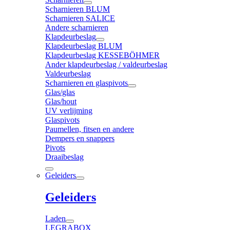
Scharnieren BLUM
Scharnieren SALICE
Andere scharnieren
Klapdeurbeslag
Klapdeurbeslag BLUM
Klapdeurbeslag KESSEBÖHMER
Ander klapdeurbeslag / valdeurbeslag
Valdeurbeslag
Scharnieren en glaspivots
Glas/glas
Glas/hout
UV verlijming
Glaspivots
Paumellen, fitsen en andere
Dempers en snappers
Pivots
Draaibeslag
Geleiders
Geleiders
Laden
LEGRABOX