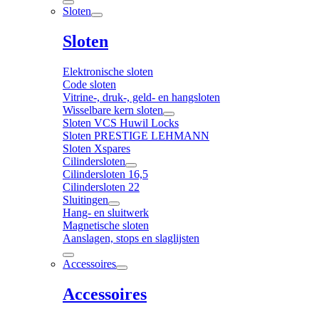
Sloten
Sloten
Elektronische sloten
Code sloten
Vitrine-, druk-, geld- en hangsloten
Wisselbare kern sloten
Sloten VCS Huwil Locks
Sloten PRESTIGE LEHMANN
Sloten Xspares
Cilindersloten
Cilindersloten 16,5
Cilindersloten 22
Sluitingen
Hang- en sluitwerk
Magnetische sloten
Aanslagen, stops en slaglijsten
Accessoires
Accessoires