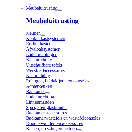
Meubeluitrusting
Meubeluitrusting
Keuken
Keukenkastsystemen
Rolluikkasten
Afvalbaksystemen
Ladeinrichtingen
Kastinrichting
Uitschuifbare tafels
Werkbladaccessoires
Nisinrichting
Relingen, baldakijnen en consoles
Achterkeuken
Badkamer
Lade inrichtingen
Linnenmanden
Spiegel en glashouder
Badkamer accessoires
Badkamerwastafels en wastafelconsoles
Douchewanden en accessoires
Kasten, dressing en bedden