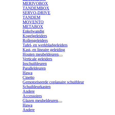
MERIVOBOX
TANDEMBOX
SERVO-DRIVE
TANDEM
MOVENTO
METABOX
Enkelwandig
Kogelgeleiders
Rollengeleiders
Tafel- en werkbladgeleiders
Kast- en lineaire geleiding
Houten meubeldeuren
Verticale geleiders
Inschuifdeuren
Paralleldeuren
Hawa
Cinetto
Gemotoriseerde coplanaire schuifdeur
Schuifdeurkasten
Andere
Accessoires
Glazen meubeldeuren
Hawa
Andere