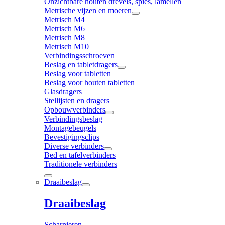
Onzichtbare houten drevels, spies, lamellen
Metrische vijzen en moeren
Metrisch M4
Metrisch M6
Metrisch M8
Metrisch M10
Verbindingsschroeven
Beslag en tabletdragers
Beslag voor tabletten
Beslag voor houten tabletten
Glasdragers
Stellijsten en dragers
Opbouwverbinders
Verbindingsbeslag
Montagebeugels
Bevestigingsclips
Diverse verbinders
Bed en tafelverbinders
Traditionele verbinders
Draaibeslag
Draaibeslag
Scharnieren