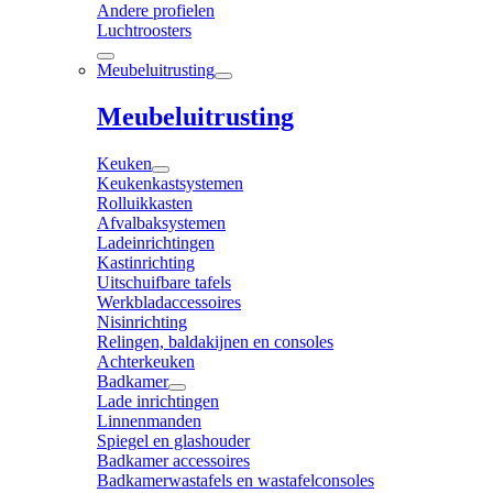
Andere profielen
Luchtroosters
Meubeluitrusting
Meubeluitrusting
Keuken
Keukenkastsystemen
Rolluikkasten
Afvalbaksystemen
Ladeinrichtingen
Kastinrichting
Uitschuifbare tafels
Werkbladaccessoires
Nisinrichting
Relingen, baldakijnen en consoles
Achterkeuken
Badkamer
Lade inrichtingen
Linnenmanden
Spiegel en glashouder
Badkamer accessoires
Badkamerwastafels en wastafelconsoles