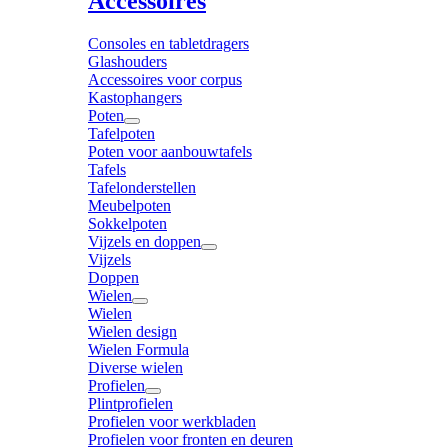
Accessoires
Consoles en tabletdragers
Glashouders
Accessoires voor corpus
Kastophangers
Poten
Tafelpoten
Poten voor aanbouwtafels
Tafels
Tafelonderstellen
Meubelpoten
Sokkelpoten
Vijzels en doppen
Vijzels
Doppen
Wielen
Wielen
Wielen design
Wielen Formula
Diverse wielen
Profielen
Plintprofielen
Profielen voor werkbladen
Profielen voor fronten en deuren