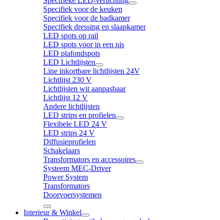
Specifieke LED-verlichting
Specifiek voor de keuken
Specifiek voor de badkamer
Specifiek dressing en slaapkamer
LED spots op rail
LED spots voor in een nis
LED plafondspots
LED Lichtlijsten
Line inkortbare lichtlijsten 24V
Lichtlijst 230 V
Lichtlijsten wit aanpasbaar
Lichtlijst 12 V
Andere lichtlijsten
LED strips en profielen
Flexibele LED 24 V
LED strips 24 V
Diffusieprofielen
Schakelaars
Transformators en accessoires
Systeem MEC-Driver
Power System
Transformators
Doorvoersystemen
Interieur & Winkel