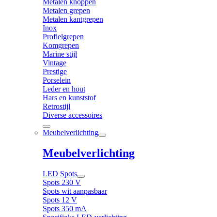
Metalen knoppen
Metalen grepen
Metalen kantgrepen
Inox
Profielgrepen
Komgrepen
Marine stijl
Vintage
Prestige
Porselein
Leder en hout
Hars en kunststof
Retrostijl
Diverse accessoires
Meubelverlichting
Meubelverlichting
LED Spots
Spots 230 V
Spots wit aanpasbaar
Spots 12 V
Spots 350 mA