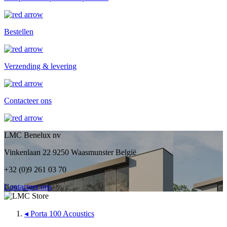
Bestellen
Verzending & levering
Contacteer ons
LMC Benelux nv
Vinkenlaan 22 9250 Waasmunster België
+32 (0)9 261 03 70
Contacteer ons
◂
Porta 100 Acoustics