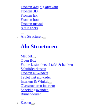
Fronten 4-zijdig afgekant
Fronten 3D
Fronten lak
Fronten hout
Fronten metaal
Alu Kaders
Alu Structuren
Alu Structuren
Meubel
Open Box
Frame kastonderstel tafel & banken
Schuifdeurkasten
Fronten alu-kaders
Tablet met alu-kader
Interieur & Winkel
Glasstructuren interieur
Scheidingswanden
Binnendeuren
Kasten