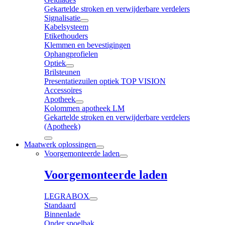
Gekartelde stroken en verwijderbare verdelers
Signalisatie
Kabelsysteem
Etikethouders
Klemmen en bevestigingen
Ophangprofielen
Optiek
Brilsteunen
Presentatiezuilen optiek TOP VISION
Accessoires
Apotheek
Kolommen apotheek LM
Gekartelde stroken en verwijderbare verdelers
(Apotheek)
Maatwerk oplossingen
Voorgemonteerde laden
Voorgemonteerde laden
LEGRABOX
Standaard
Binnenlade
Onder spoelbak