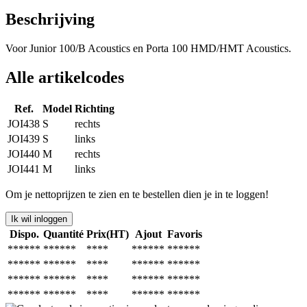
Beschrijving
Voor Junior 100/B Acoustics en Porta 100 HMD/HMT Acoustics.
Alle artikelcodes
Ref.
Model
Richting
JOI438
S
rechts
JOI439
S
links
JOI440
M
rechts
JOI441
M
links
Om je nettoprijzen te zien en te bestellen dien je in te loggen!
Ik wil inloggen
Dispo.
Quantité
Prix(HT)
Ajout
Favoris
******
******
****
******
******
******
******
****
******
******
******
******
****
******
******
******
******
****
******
******