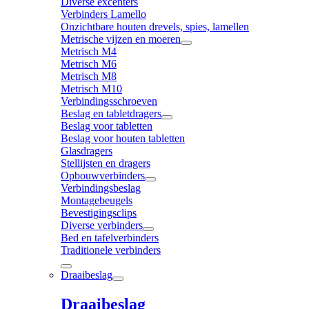
Diverse excenters
Verbinders Lamello
Onzichtbare houten drevels, spies, lamellen
Metrische vijzen en moeren
Metrisch M4
Metrisch M6
Metrisch M8
Metrisch M10
Verbindingsschroeven
Beslag en tabletdragers
Beslag voor tabletten
Beslag voor houten tabletten
Glasdragers
Stellijsten en dragers
Opbouwverbinders
Verbindingsbeslag
Montagebeugels
Bevestigingsclips
Diverse verbinders
Bed en tafelverbinders
Traditionele verbinders
Draaibeslag
Draaibeslag