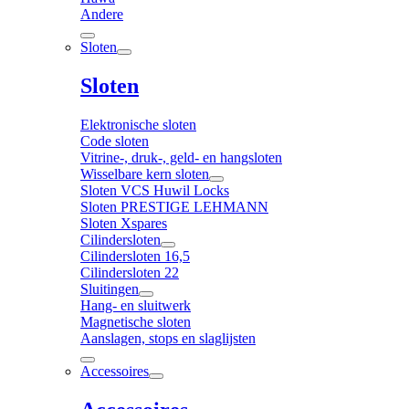
Andere
Sloten
Sloten
Elektronische sloten
Code sloten
Vitrine-, druk-, geld- en hangsloten
Wisselbare kern sloten
Sloten VCS Huwil Locks
Sloten PRESTIGE LEHMANN
Sloten Xspares
Cilindersloten
Cilindersloten 16,5
Cilindersloten 22
Sluitingen
Hang- en sluitwerk
Magnetische sloten
Aanslagen, stops en slaglijsten
Accessoires