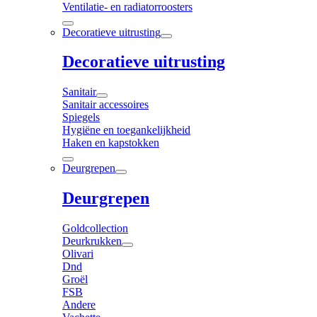
Ventilatie- en radiatorroosters
Decoratieve uitrusting
Decoratieve uitrusting
Sanitair
Sanitair accessoires
Spiegels
Hygiëne en toegankelijkheid
Haken en kapstokken
Deurgrepen
Deurgrepen
Goldcollection
Deurkrukken
Olivari
Dnd
Groël
FSB
Andere