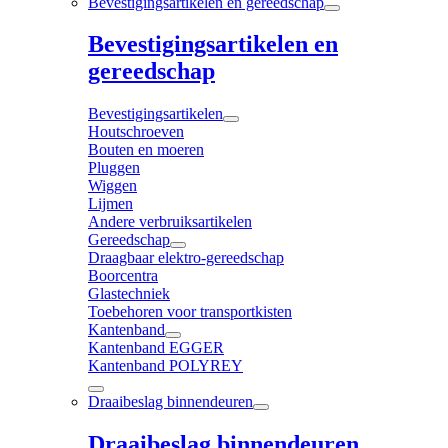
Bevestigingsartikelen en gereedschap
Bevestigingsartikelen en
gereedschap
Bevestigingsartikelen
Houtschroeven
Bouten en moeren
Pluggen
Wiggen
Lijmen
Andere verbruiksartikelen
Gereedschap
Draagbaar elektro-gereedschap
Boorcentra
Glastechniek
Toebehoren voor transportkisten
Kantenband
Kantenband EGGER
Kantenband POLYREY
Draaibeslag binnendeuren
Draaibeslag binnendeuren