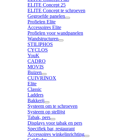
ELITE Concept 25
ELITE Concept te schroeven
Gegroefde panelen
Profielen Elite
Accessoires Elite
Profielen voor wandpanelen
Wandstructuren
STILIPHOS
CYCLOS
YouK
CADRO
MOVIS
Buizen
CUIVRINOX
Elite
Classic
Ladders
Bakkerij
Systeem om te schroeven
Systeem op stellijst
Tabak, pers
Displays voor tabak en pers
Specifiek bar, restaurant
Accessoires winkelinrichting
Geldlades