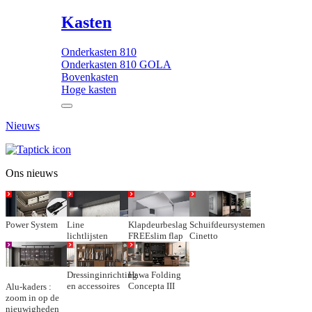
Kasten
Onderkasten 810
Onderkasten 810 GOLA
Bovenkasten
Hoge kasten
Nieuws
Ons nieuws
Power System
Line
Klapdeurbeslag
Schuifdeursystemen
lichtlijsten
FREEslim flap
Cinetto
Dressinginrichting
Hawa Folding
en accessoires
Concepta III
Alu-kaders :
zoom in op de
nieuwigheden