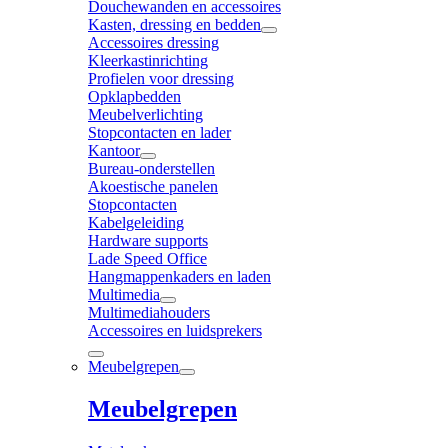
Douchewanden en accessoires
Kasten, dressing en bedden
Accessoires dressing
Kleerkastinrichting
Profielen voor dressing
Opklapbedden
Meubelverlichting
Stopcontacten en lader
Kantoor
Bureau-onderstellen
Akoestische panelen
Stopcontacten
Kabelgeleiding
Hardware supports
Lade Speed Office
Hangmappenkaders en laden
Multimedia
Multimediahouders
Accessoires en luidsprekers
Meubelgrepen
Meubelgrepen