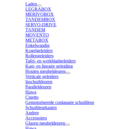
Laden
LEGRABOX
MERIVOBOX
TANDEMBOX
SERVO-DRIVE
TANDEM
MOVENTO
METABOX
Enkelwandig
Kogelgeleiders
Rollengeleiders
Tafel- en werkbladgeleiders
Kast- en lineaire geleiding
Houten meubeldeuren
Verticale geleiders
Inschuifdeuren
Paralleldeuren
Hawa
Cinetto
Gemotoriseerde coplanaire schuifdeur
Schuifdeurkasten
Andere
Accessoires
Glazen meubeldeuren
Hawa