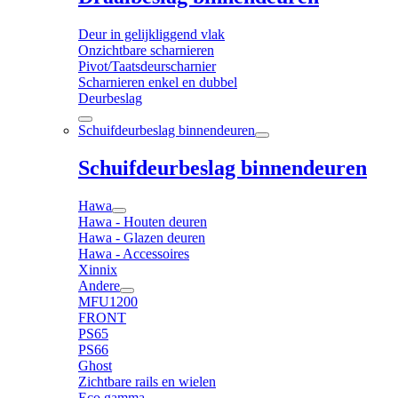
Deur in gelijkliggend vlak
Onzichtbare scharnieren
Pivot/Taatsdeurscharnier
Scharnieren enkel en dubbel
Deurbeslag
Schuifdeurbeslag binnendeuren
Schuifdeurbeslag binnendeuren
Hawa
Hawa - Houten deuren
Hawa - Glazen deuren
Hawa - Accessoires
Xinnix
Andere
MFU1200
FRONT
PS65
PS66
Ghost
Zichtbare rails en wielen
Eco gamma