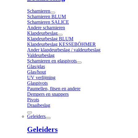
Scharnieren
Scharnieren BLUM
Scharnieren SALICE
Andere scharnieren
Klapdeurbeslag
Klapdeurbeslag BLUM
Klapdeurbeslag KESSEBÖHMER
Ander klapdeurbeslag / valdeurbeslag
Valdeurbeslag
Scharnieren en glaspivots
Glas/glas
Glas/hout
UV verlijming
Glaspivots
Paumellen, fitsen en andere
Dempers en snappers
Pivots
Draaibeslag
Geleiders
Geleiders