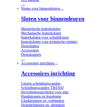
Sloten voor binnendeuren
Sloten voor binnendeuren
Magnetische insteeksloten
Mechanische insteeksloten
Insteeksloten voor schuifdeuren
Insteeksloten voor technische ruimtes
Deursluiters
Accessoires
Deurstoppers
Accessoires inrichting
Accessoires inrichting
Glazen scheidingswanden
Scheidingswanden TREND
Bevestigingsprofielen voor glas
Handsteunen en leuningen
Glasklemmen en -verbinders
Deurdichtingen en -drempels