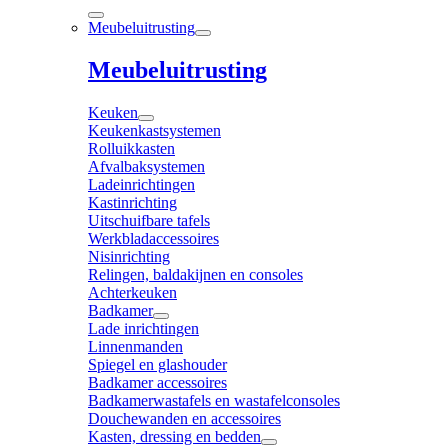
Meubeluitrusting
Meubeluitrusting
Keuken
Keukenkastsystemen
Rolluikkasten
Afvalbaksystemen
Ladeinrichtingen
Kastinrichting
Uitschuifbare tafels
Werkbladaccessoires
Nisinrichting
Relingen, baldakijnen en consoles
Achterkeuken
Badkamer
Lade inrichtingen
Linnenmanden
Spiegel en glashouder
Badkamer accessoires
Badkamerwastafels en wastafelconsoles
Douchewanden en accessoires
Kasten, dressing en bedden