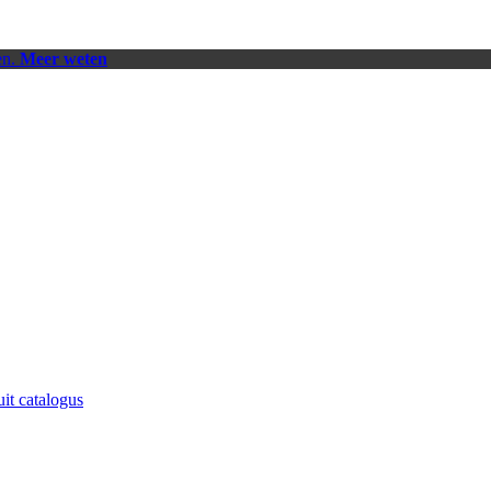
en.
Meer weten
uit catalogus