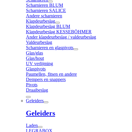
Scharnieren BLUM
Scharnieren SALICE
Andere scharnieren
Klapdeurbeslag
Klapdeurbeslag BLUM
Klapdeurbeslag KESSEBÖHMER
Ander klapdeurbeslag / valdeurbeslag
Valdeurbeslag
Scharnieren en glaspivots
Glas/glas
Glas/hout
UV verlijming
Glaspivots
Paumellen, fitsen en andere
Dempers en snappers
Pivots
Draaibeslag
Geleiders
Geleiders
Laden
LEGRABOX