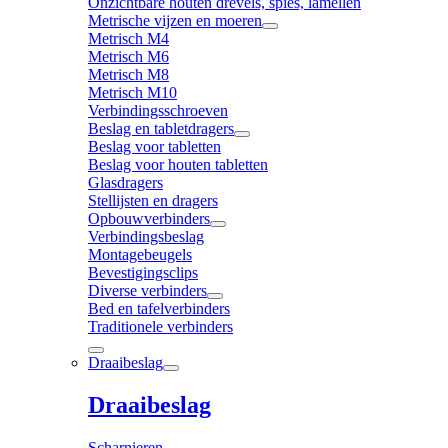
Onzichtbare houten drevels, spies, lamellen
Metrische vijzen en moeren
Metrisch M4
Metrisch M6
Metrisch M8
Metrisch M10
Verbindingsschroeven
Beslag en tabletdragers
Beslag voor tabletten
Beslag voor houten tabletten
Glasdragers
Stellijsten en dragers
Opbouwverbinders
Verbindingsbeslag
Montagebeugels
Bevestigingsclips
Diverse verbinders
Bed en tafelverbinders
Traditionele verbinders
Draaibeslag
Draaibeslag
Scharnieren