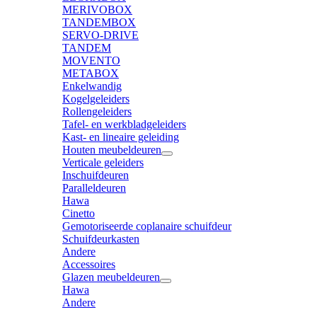
MERIVOBOX
TANDEMBOX
SERVO-DRIVE
TANDEM
MOVENTO
METABOX
Enkelwandig
Kogelgeleiders
Rollengeleiders
Tafel- en werkbladgeleiders
Kast- en lineaire geleiding
Houten meubeldeuren
Verticale geleiders
Inschuifdeuren
Paralleldeuren
Hawa
Cinetto
Gemotoriseerde coplanaire schuifdeur
Schuifdeurkasten
Andere
Accessoires
Glazen meubeldeuren
Hawa
Andere