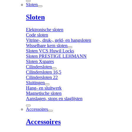
Sloten
Sloten
Elektronische sloten
Code sloten
Vitrine-, druk-, geld- en hangsloten
Wisselbare kern sloten
Sloten VCS Huwil Locks
Sloten PRESTIGE LEHMANN
Sloten Xspares
Cilindersloten
Cilindersloten 16,5
Cilindersloten 22
Sluitingen
Hang- en sluitwerk
Magnetische sloten
Aanslagen, stops en slaglijsten
Accessoires
Accessoires