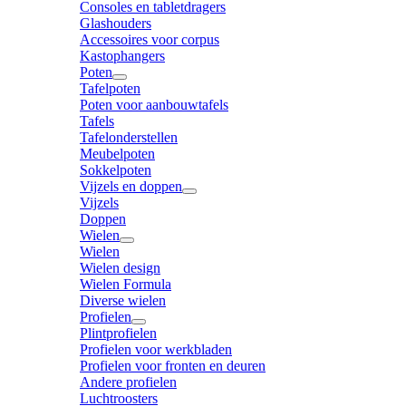
Consoles en tabletdragers
Glashouders
Accessoires voor corpus
Kastophangers
Poten
Tafelpoten
Poten voor aanbouwtafels
Tafels
Tafelonderstellen
Meubelpoten
Sokkelpoten
Vijzels en doppen
Vijzels
Doppen
Wielen
Wielen
Wielen design
Wielen Formula
Diverse wielen
Profielen
Plintprofielen
Profielen voor werkbladen
Profielen voor fronten en deuren
Andere profielen
Luchtroosters