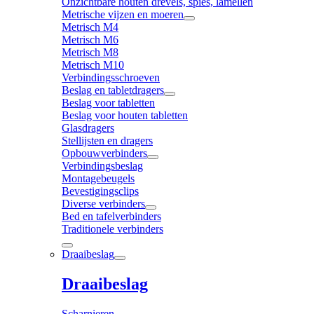
Onzichtbare houten drevels, spies, lamellen
Metrische vijzen en moeren
Metrisch M4
Metrisch M6
Metrisch M8
Metrisch M10
Verbindingsschroeven
Beslag en tabletdragers
Beslag voor tabletten
Beslag voor houten tabletten
Glasdragers
Stellijsten en dragers
Opbouwverbinders
Verbindingsbeslag
Montagebeugels
Bevestigingsclips
Diverse verbinders
Bed en tafelverbinders
Traditionele verbinders
Draaibeslag
Draaibeslag
Scharnieren