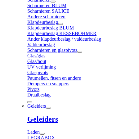
Scharnieren BLUM
Scharnieren SALICE
Andere scharnieren
Klapdeurbeslag
Klapdeurbeslag BLUM
Klapdeurbeslag KESSEBÖHMER
Ander klapdeurbeslag / valdeurbeslag
Valdeurbeslag
Scharnieren en glaspivots
Glas/glas
Glas/hout
UV verlijming
Glaspivots
Paumellen, fitsen en andere
Dempers en snappers
Pivots
Draaibeslag
Geleiders
Geleiders
Laden
LEGRABOX