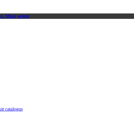
en.
Meer weten
uit catalogus