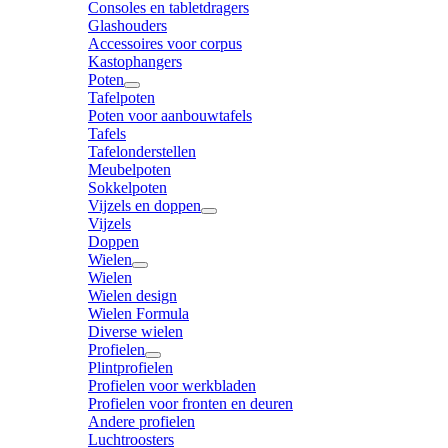
Consoles en tabletdragers
Glashouders
Accessoires voor corpus
Kastophangers
Poten
Tafelpoten
Poten voor aanbouwtafels
Tafels
Tafelonderstellen
Meubelpoten
Sokkelpoten
Vijzels en doppen
Vijzels
Doppen
Wielen
Wielen
Wielen design
Wielen Formula
Diverse wielen
Profielen
Plintprofielen
Profielen voor werkbladen
Profielen voor fronten en deuren
Andere profielen
Luchtroosters