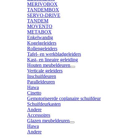
MERIVOBOX
TANDEMBOX
SERVO-DRIVE
TANDEM
MOVENTO
METABOX
Enkelwandig
Kogelgeleiders
Rollengeleiders
Tafel- en werkbladgeleiders
Kast- en lineaire geleiding
Houten meubeldeuren
Verticale geleiders
Inschuifdeuren
Paralleldeuren
Hawa
Cinetto
Gemotoriseerde coplanaire schuifdeur
Schuifdeurkasten
Andere
Accessoires
Glazen meubeldeuren
Hawa
Andere