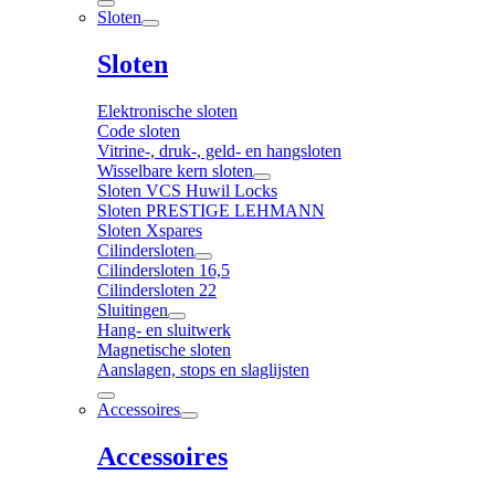
Sloten
Sloten
Elektronische sloten
Code sloten
Vitrine-, druk-, geld- en hangsloten
Wisselbare kern sloten
Sloten VCS Huwil Locks
Sloten PRESTIGE LEHMANN
Sloten Xspares
Cilindersloten
Cilindersloten 16,5
Cilindersloten 22
Sluitingen
Hang- en sluitwerk
Magnetische sloten
Aanslagen, stops en slaglijsten
Accessoires
Accessoires