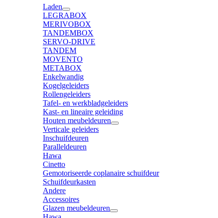
Laden
LEGRABOX
MERIVOBOX
TANDEMBOX
SERVO-DRIVE
TANDEM
MOVENTO
METABOX
Enkelwandig
Kogelgeleiders
Rollengeleiders
Tafel- en werkbladgeleiders
Kast- en lineaire geleiding
Houten meubeldeuren
Verticale geleiders
Inschuifdeuren
Paralleldeuren
Hawa
Cinetto
Gemotoriseerde coplanaire schuifdeur
Schuifdeurkasten
Andere
Accessoires
Glazen meubeldeuren
Hawa