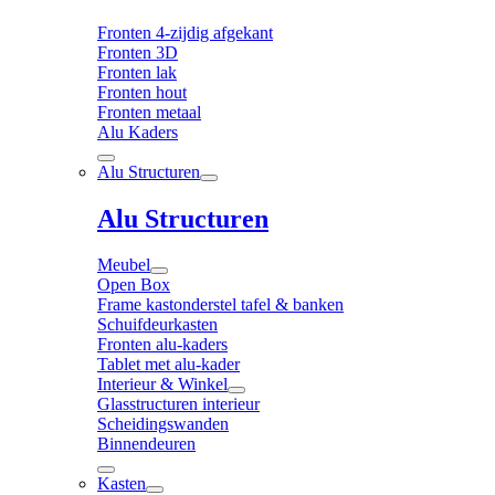
Fronten 4-zijdig afgekant
Fronten 3D
Fronten lak
Fronten hout
Fronten metaal
Alu Kaders
Alu Structuren
Alu Structuren
Meubel
Open Box
Frame kastonderstel tafel & banken
Schuifdeurkasten
Fronten alu-kaders
Tablet met alu-kader
Interieur & Winkel
Glasstructuren interieur
Scheidingswanden
Binnendeuren
Kasten