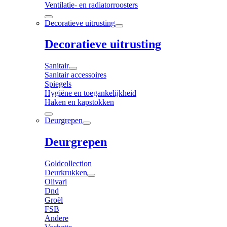
Ventilatie- en radiatorroosters
Decoratieve uitrusting
Decoratieve uitrusting
Sanitair
Sanitair accessoires
Spiegels
Hygiëne en toegankelijkheid
Haken en kapstokken
Deurgrepen
Deurgrepen
Goldcollection
Deurkrukken
Olivari
Dnd
Groël
FSB
Andere