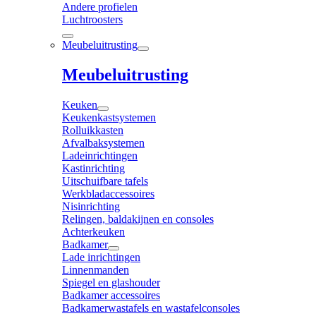
Andere profielen
Luchtroosters
Meubeluitrusting
Meubeluitrusting
Keuken
Keukenkastsystemen
Rolluikkasten
Afvalbaksystemen
Ladeinrichtingen
Kastinrichting
Uitschuifbare tafels
Werkbladaccessoires
Nisinrichting
Relingen, baldakijnen en consoles
Achterkeuken
Badkamer
Lade inrichtingen
Linnenmanden
Spiegel en glashouder
Badkamer accessoires
Badkamerwastafels en wastafelconsoles