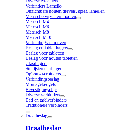
Diverse excenters
Verbinders Lamello
Onzichtbare houten drevels, spies, lamellen
Metrische vijzen en moeren
Metrisch M4
Metrisch M6
Metrisch M8
Metrisch M10
Verbindingsschroeven
Beslag en tabletdragers
Beslag voor tabletten
Beslag voor houten tabletten
Glasdragers
Stellijsten en dragers
Opbouwverbinders
Verbindingsbeslag
Montagebeugels
Bevestigingsclips
Diverse verbinders
Bed en tafelverbinders
Traditionele verbinders
Draaibeslag
Draaibeslag