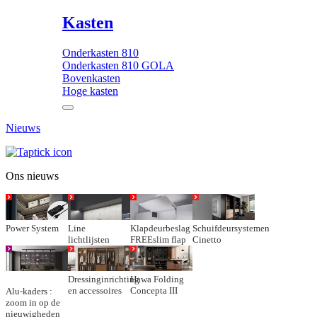
Kasten
Onderkasten 810
Onderkasten 810 GOLA
Bovenkasten
Hoge kasten
Nieuws
Ons nieuws
Power System
Line
Klapdeurbeslag
Schuifdeursystemen
lichtlijsten
FREEslim flap
Cinetto
Dressinginrichting
Hawa Folding
en accessoires
Concepta III
Alu-kaders :
zoom in op de
nieuwigheden