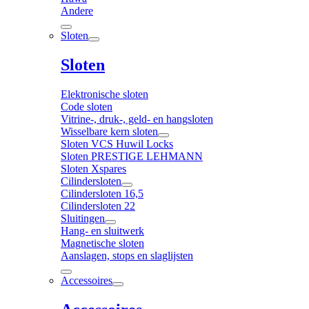
Andere
Sloten
Sloten
Elektronische sloten
Code sloten
Vitrine-, druk-, geld- en hangsloten
Wisselbare kern sloten
Sloten VCS Huwil Locks
Sloten PRESTIGE LEHMANN
Sloten Xspares
Cilindersloten
Cilindersloten 16,5
Cilindersloten 22
Sluitingen
Hang- en sluitwerk
Magnetische sloten
Aanslagen, stops en slaglijsten
Accessoires