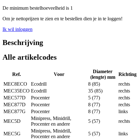
De minimum bestelhoeveelheid is 1
Om je nettoprijzen te zien en te bestellen dien je in te loggen!
Ik wil inloggen
Beschrijving
Alle artikelcodes
Diameter
Ref.
Voor
Richting
(lengte) mm
MEC8ECO
Ecodrill
8 (85)
rechts
MEC35ECO
Ecodrill
35 (85)
rechts
MEC577D
Procenter
5 (77)
rechts
MEC877D
Procenter
8 (77)
rechts
MEC877G
Procenter
8 (77)
links
Minipress, Minidrill,
MEC5D
5 (57)
rechts
Procenter en andere
Minipress, Minidrill,
MEC5G
5 (57)
links
Procenter en andere