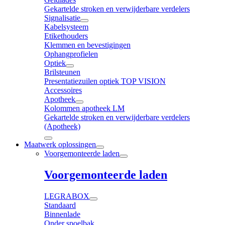
Gekartelde stroken en verwijderbare verdelers
Signalisatie
Kabelsysteem
Etikethouders
Klemmen en bevestigingen
Ophangprofielen
Optiek
Brilsteunen
Presentatiezuilen optiek TOP VISION
Accessoires
Apotheek
Kolommen apotheek LM
Gekartelde stroken en verwijderbare verdelers
(Apotheek)
Maatwerk oplossingen
Voorgemonteerde laden
Voorgemonteerde laden
LEGRABOX
Standaard
Binnenlade
Onder spoelbak