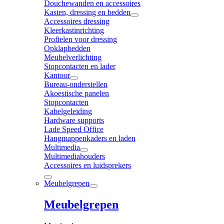
Douchewanden en accessoires
Kasten, dressing en bedden
Accessoires dressing
Kleerkastinrichting
Profielen voor dressing
Opklapbedden
Meubelverlichting
Stopcontacten en lader
Kantoor
Bureau-onderstellen
Akoestische panelen
Stopcontacten
Kabelgeleiding
Hardware supports
Lade Speed Office
Hangmappenkaders en laden
Multimedia
Multimediahouders
Accessoires en luidsprekers
Meubelgrepen
Meubelgrepen