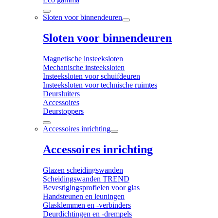
Sloten voor binnendeuren
Sloten voor binnendeuren
Magnetische insteeksloten
Mechanische insteeksloten
Insteeksloten voor schuifdeuren
Insteeksloten voor technische ruimtes
Deursluiters
Accessoires
Deurstoppers
Accessoires inrichting
Accessoires inrichting
Glazen scheidingswanden
Scheidingswanden TREND
Bevestigingsprofielen voor glas
Handsteunen en leuningen
Glasklemmen en -verbinders
Deurdichtingen en -drempels