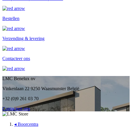
Bestellen
Verzending & levering
Contacteer ons
LMC Benelux nv
Vinkenlaan 22 9250 Waasmunster België
+32 (0)9 261 03 70
Contacteer ons
◂
Boorcentra