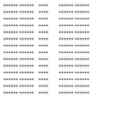
******
******
****
******
******
******
******
****
******
******
******
******
****
******
******
******
******
****
******
******
******
******
****
******
******
******
******
****
******
******
******
******
****
******
******
******
******
****
******
******
******
******
****
******
******
******
******
****
******
******
******
******
****
******
******
******
******
****
******
******
******
******
****
******
******
******
******
****
******
******