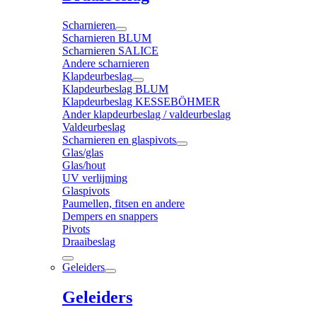
Scharnieren
Scharnieren BLUM
Scharnieren SALICE
Andere scharnieren
Klapdeurbeslag
Klapdeurbeslag BLUM
Klapdeurbeslag KESSEBÖHMER
Ander klapdeurbeslag / valdeurbeslag
Valdeurbeslag
Scharnieren en glaspivots
Glas/glas
Glas/hout
UV verlijming
Glaspivots
Paumellen, fitsen en andere
Dempers en snappers
Pivots
Draaibeslag
Geleiders
Geleiders