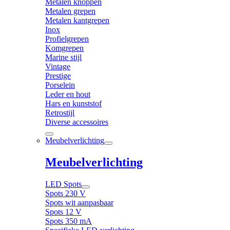
Metalen knoppen
Metalen grepen
Metalen kantgrepen
Inox
Profielgrepen
Komgrepen
Marine stijl
Vintage
Prestige
Porselein
Leder en hout
Hars en kunststof
Retrostijl
Diverse accessoires
Meubelverlichting
Meubelverlichting
LED Spots
Spots 230 V
Spots wit aanpasbaar
Spots 12 V
Spots 350 mA