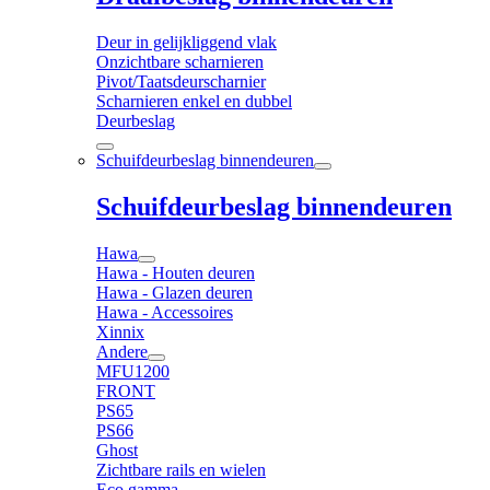
Deur in gelijkliggend vlak
Onzichtbare scharnieren
Pivot/Taatsdeurscharnier
Scharnieren enkel en dubbel
Deurbeslag
Schuifdeurbeslag binnendeuren
Schuifdeurbeslag binnendeuren
Hawa
Hawa - Houten deuren
Hawa - Glazen deuren
Hawa - Accessoires
Xinnix
Andere
MFU1200
FRONT
PS65
PS66
Ghost
Zichtbare rails en wielen
Eco gamma