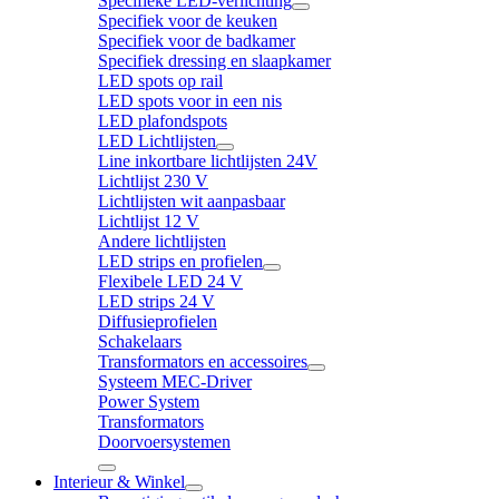
Specifieke LED-verlichting
Specifiek voor de keuken
Specifiek voor de badkamer
Specifiek dressing en slaapkamer
LED spots op rail
LED spots voor in een nis
LED plafondspots
LED Lichtlijsten
Line inkortbare lichtlijsten 24V
Lichtlijst 230 V
Lichtlijsten wit aanpasbaar
Lichtlijst 12 V
Andere lichtlijsten
LED strips en profielen
Flexibele LED 24 V
LED strips 24 V
Diffusieprofielen
Schakelaars
Transformators en accessoires
Systeem MEC-Driver
Power System
Transformators
Doorvoersystemen
Interieur & Winkel