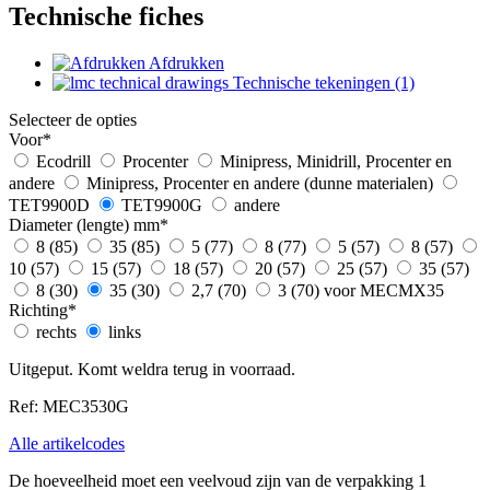
Technische fiches
Afdrukken
Technische tekeningen (1)
Selecteer de opties
Voor
*
Ecodrill
Procenter
Minipress, Minidrill, Procenter en
andere
Minipress, Procenter en andere (dunne materialen)
TET9900D
TET9900G
andere
Diameter (lengte) mm
*
8 (85)
35 (85)
5 (77)
8 (77)
5 (57)
8 (57)
10 (57)
15 (57)
18 (57)
20 (57)
25 (57)
35 (57)
8 (30)
35 (30)
2,7 (70)
3 (70) voor MECMX35
Richting
*
rechts
links
Uitgeput. Komt weldra terug in voorraad.
Ref: MEC3530G
Alle artikelcodes
De hoeveelheid moet een veelvoud zijn van de verpakking 1