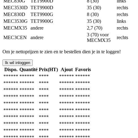
MEC830G
TET9900D
8 (30)
links
MEC3530D
TET9900D
35 (30)
rechts
MEC830D
TET9900G
8 (30)
rechts
MEC3530G
TET9900G
35 (30)
links
MECMX35
andere
2,7 (70)
rechts
3 (70) voor
MEC3CEN
andere
rechts
MECMX35
Om je nettoprijzen te zien en te bestellen dien je in te loggen!
Ik wil inloggen
Dispo.
Quantité
Prix(HT)
Ajout
Favoris
******
******
****
******
******
******
******
****
******
******
******
******
****
******
******
******
******
****
******
******
******
******
****
******
******
******
******
****
******
******
******
******
****
******
******
******
******
****
******
******
******
******
****
******
******
******
******
****
******
******