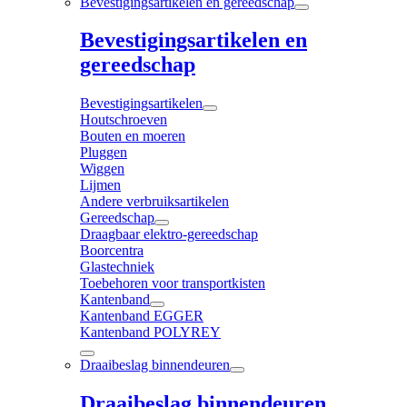
Bevestigingsartikelen en gereedschap
Bevestigingsartikelen en
gereedschap
Bevestigingsartikelen
Houtschroeven
Bouten en moeren
Pluggen
Wiggen
Lijmen
Andere verbruiksartikelen
Gereedschap
Draagbaar elektro-gereedschap
Boorcentra
Glastechniek
Toebehoren voor transportkisten
Kantenband
Kantenband EGGER
Kantenband POLYREY
Draaibeslag binnendeuren
Draaibeslag binnendeuren