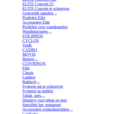
ELITE Concept 25
ELITE Concept te schroeven
Gegroefde panelen
Profielen Elite
Accessoires Elite
Profielen voor wandpanelen
Wandstructuren
STILIPHOS
CYCLOS
YouK
CADRO
MOVIS
Buizen
CUIVRINOX
Elite
Classic
Ladders
Bakkerij
Systeem om te schroeven
Systeem op stellijst
Tabak, pers
Displays voor tabak en pers
Specifiek bar, restaurant
Accessoires winkelinrichting
Geldlades