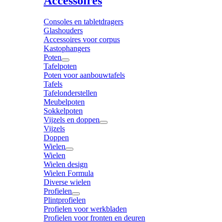
Accessoires
Consoles en tabletdragers
Glashouders
Accessoires voor corpus
Kastophangers
Poten
Tafelpoten
Poten voor aanbouwtafels
Tafels
Tafelonderstellen
Meubelpoten
Sokkelpoten
Vijzels en doppen
Vijzels
Doppen
Wielen
Wielen
Wielen design
Wielen Formula
Diverse wielen
Profielen
Plintprofielen
Profielen voor werkbladen
Profielen voor fronten en deuren