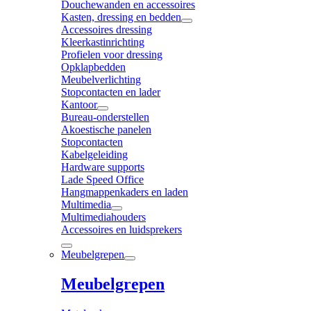
Douchewanden en accessoires
Kasten, dressing en bedden
Accessoires dressing
Kleerkastinrichting
Profielen voor dressing
Opklapbedden
Meubelverlichting
Stopcontacten en lader
Kantoor
Bureau-onderstellen
Akoestische panelen
Stopcontacten
Kabelgeleiding
Hardware supports
Lade Speed Office
Hangmappenkaders en laden
Multimedia
Multimediahouders
Accessoires en luidsprekers
Meubelgrepen
Meubelgrepen