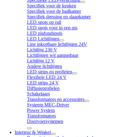
Specifieke LED-verlichting
Specifiek voor de keuken
Specifiek voor de badkamer
Specifiek dressing en slaapkamer
LED spots op rail
LED spots voor in een nis
LED plafondspots
LED Lichtlijsten
Line inkortbare lichtlijsten 24V
Lichtlijst 230 V
Lichtlijsten wit aanpasbaar
Lichtlijst 12 V
Andere lichtlijsten
LED strips en profielen
Flexibele LED 24 V
LED strips 24 V
Diffusieprofielen
Schakelaars
Transformators en accessoires
Systeem MEC-Driver
Power System
Transformators
Doorvoersystemen
Interieur & Winkel