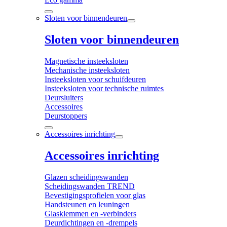
Sloten voor binnendeuren
Sloten voor binnendeuren
Magnetische insteeksloten
Mechanische insteeksloten
Insteeksloten voor schuifdeuren
Insteeksloten voor technische ruimtes
Deursluiters
Accessoires
Deurstoppers
Accessoires inrichting
Accessoires inrichting
Glazen scheidingswanden
Scheidingswanden TREND
Bevestigingsprofielen voor glas
Handsteunen en leuningen
Glasklemmen en -verbinders
Deurdichtingen en -drempels