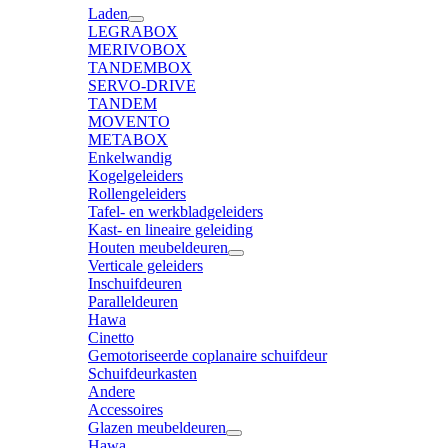
Laden
LEGRABOX
MERIVOBOX
TANDEMBOX
SERVO-DRIVE
TANDEM
MOVENTO
METABOX
Enkelwandig
Kogelgeleiders
Rollengeleiders
Tafel- en werkbladgeleiders
Kast- en lineaire geleiding
Houten meubeldeuren
Verticale geleiders
Inschuifdeuren
Paralleldeuren
Hawa
Cinetto
Gemotoriseerde coplanaire schuifdeur
Schuifdeurkasten
Andere
Accessoires
Glazen meubeldeuren
Hawa