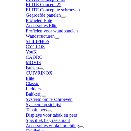
ELITE Concept 25
ELITE Concept te schroeven
Gegroefde panelen
Profielen Elite
Accessoires Elite
Profielen voor wandpanelen
Wandstructuren
STILIPHOS
CYCLOS
YouK
CADRO
MOVIS
Buizen
CUIVRINOX
Elite
Classic
Ladders
Bakkerij
Systeem om te schroeven
Systeem op stellijst
Tabak, pers
Displays voor tabak en pers
Specifiek bar, restaurant
Accessoires winkelinrichting
Geldlades