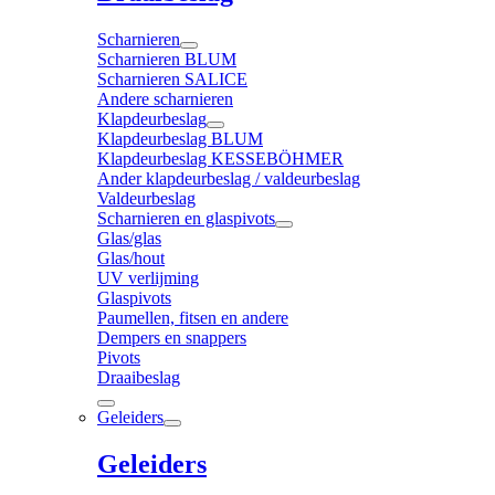
Scharnieren
Scharnieren BLUM
Scharnieren SALICE
Andere scharnieren
Klapdeurbeslag
Klapdeurbeslag BLUM
Klapdeurbeslag KESSEBÖHMER
Ander klapdeurbeslag / valdeurbeslag
Valdeurbeslag
Scharnieren en glaspivots
Glas/glas
Glas/hout
UV verlijming
Glaspivots
Paumellen, fitsen en andere
Dempers en snappers
Pivots
Draaibeslag
Geleiders
Geleiders