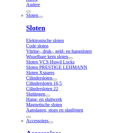
Andere
Sloten
Sloten
Elektronische sloten
Code sloten
Vitrine-, druk-, geld- en hangsloten
Wisselbare kern sloten
Sloten VCS Huwil Locks
Sloten PRESTIGE LEHMANN
Sloten Xspares
Cilindersloten
Cilindersloten 16,5
Cilindersloten 22
Sluitingen
Hang- en sluitwerk
Magnetische sloten
Aanslagen, stops en slaglijsten
Accessoires