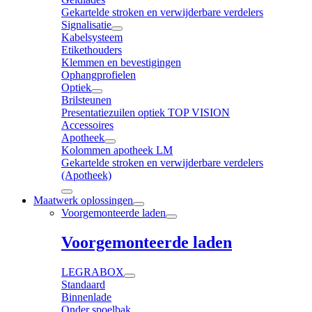
Gekartelde stroken en verwijderbare verdelers
Signalisatie
Kabelsysteem
Etikethouders
Klemmen en bevestigingen
Ophangprofielen
Optiek
Brilsteunen
Presentatiezuilen optiek TOP VISION
Accessoires
Apotheek
Kolommen apotheek LM
Gekartelde stroken en verwijderbare verdelers
(Apotheek)
Maatwerk oplossingen
Voorgemonteerde laden
Voorgemonteerde laden
LEGRABOX
Standaard
Binnenlade
Onder spoelbak