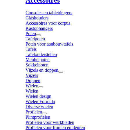
Accessoires
Consoles en tabletdragers
Glashouders
Accessoires voor corpus
Kastophangers
Poten
Tafelpoten
Poten voor aanbouwtafels
Tafels
Tafelonderstellen
Meubelpoten
Sokkelpoten
Vijzels en doppen
Vijzels
Doppen
Wielen
Wielen
Wielen design
Wielen Formula
Diverse wielen
Profielen
Plintprofielen
Profielen voor werkbladen
Profielen voor fronten en deuren