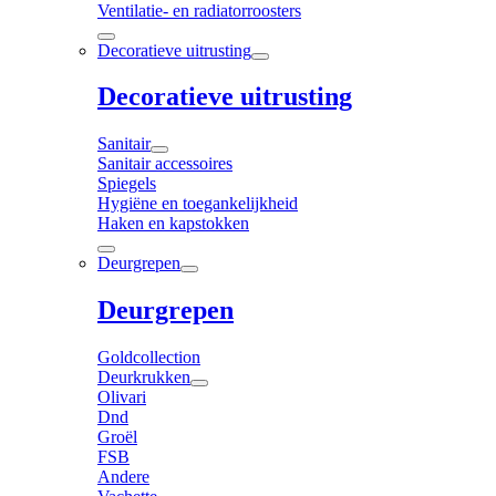
Ventilatie- en radiatorroosters
Decoratieve uitrusting
Decoratieve uitrusting
Sanitair
Sanitair accessoires
Spiegels
Hygiëne en toegankelijkheid
Haken en kapstokken
Deurgrepen
Deurgrepen
Goldcollection
Deurkrukken
Olivari
Dnd
Groël
FSB
Andere