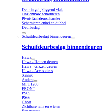
Deur in gelijkliggend vlak
Onzichtbare scharnieren
Pivot/Taatsdeurscharnier
Scharnieren enkel en dubbel
Deurbeslag
Schuifdeurbeslag binnendeuren
Schuifdeurbeslag binnendeuren
Hawa
Hawa - Houten deuren
Hawa - Glazen deuren
Hawa - Accessoires
Xinnix
Andere
MFU1200
FRONT
PS65
PS66
Ghost
Zichtbare rails en wielen
Eco gamma