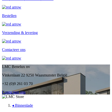
Bestellen
Verzending & levering
Contacteer ons
LMC Benelux nv
Vinkenlaan 22 9250 Waasmunster België
+32 (0)9 261 03 70
Contacteer ons
◂
Binnenlade