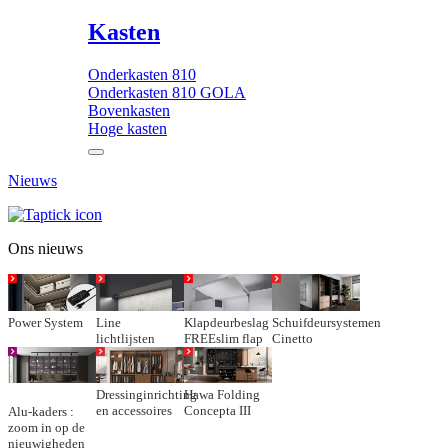
Kasten
Onderkasten 810
Onderkasten 810 GOLA
Bovenkasten
Hoge kasten
Nieuws
Ons nieuws
Power System
Line
Klapdeurbeslag
Schuifdeursystemen
lichtlijsten
FREEslim flap
Cinetto
Dressinginrichting
Hawa Folding
en accessoires
Concepta III
Alu-kaders :
zoom in op de
nieuwigheden