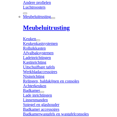
Andere profielen
Luchtroosters
Meubeluitrusting
Meubeluitrusting
Keuken
Keukenkastsystemen
Rolluikkasten
Afvalbaksystemen
Ladeinrichtingen
Kastinrichting
Uitschuifbare tafels
Werkbladaccessoires
Nisinrichting
Relingen, baldakijnen en consoles
Achterkeuken
Badkamer
Lade inrichtingen
Linnenmanden
Spiegel en glashouder
Badkamer accessoires
Badkamerwastafels en wastafelconsoles