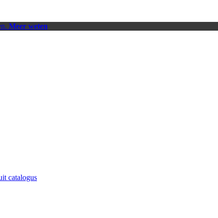
en.
Meer weten
uit catalogus