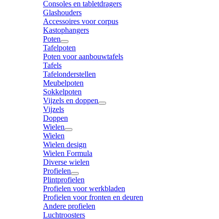
Consoles en tabletdragers
Glashouders
Accessoires voor corpus
Kastophangers
Poten
Tafelpoten
Poten voor aanbouwtafels
Tafels
Tafelonderstellen
Meubelpoten
Sokkelpoten
Vijzels en doppen
Vijzels
Doppen
Wielen
Wielen
Wielen design
Wielen Formula
Diverse wielen
Profielen
Plintprofielen
Profielen voor werkbladen
Profielen voor fronten en deuren
Andere profielen
Luchtroosters