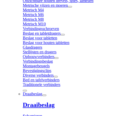
Onzichtbare houten drevels, spies, lamellen
Metrische vijzen en moeren
Metrisch M4
Metrisch M6
Metrisch M8
Metrisch M10
Verbindingsschroeven
Beslag en tabletdragers
Beslag voor tabletten
Beslag voor houten tabletten
Glasdragers
Stellijsten en dragers
Opbouwverbinders
Verbindingsbeslag
Montagebeugels
Bevestigingsclips
Diverse verbinders
Bed en tafelverbinders
Traditionele verbinders
Draaibeslag
Draaibeslag
Scharnieren