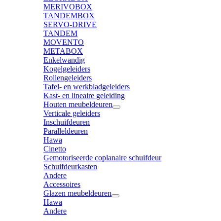
MERIVOBOX
TANDEMBOX
SERVO-DRIVE
TANDEM
MOVENTO
METABOX
Enkelwandig
Kogelgeleiders
Rollengeleiders
Tafel- en werkbladgeleiders
Kast- en lineaire geleiding
Houten meubeldeuren
Verticale geleiders
Inschuifdeuren
Paralleldeuren
Hawa
Cinetto
Gemotoriseerde coplanaire schuifdeur
Schuifdeurkasten
Andere
Accessoires
Glazen meubeldeuren
Hawa
Andere