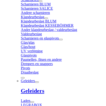
Scharnieren BLUM
Scharnieren SALICE
Andere scharnieren
Klapdeurbeslag
Klapdeurbeslag BLUM
Klapdeurbeslag KESSEBÖHMER
Ander klapdeurbeslag / valdeurbeslag
Valdeurbeslag
Scharnieren en glaspivots
Glas/glas
Glas/hout
UV verlijming
Glaspivots
Paumellen, fitsen en andere
Dempers en snappers
Pivots
Draaibeslag
Geleiders
Geleiders
Laden
LEGRABOX