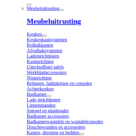
Meubeluitrusting
Meubeluitrusting
Keuken
Keukenkastsystemen
Rolluikkasten
Afvalbaksystemen
Ladeinrichtingen
Kastinrichting
Uitschuifbare tafels
Werkbladaccessoires
Nisinrichting
Relingen, baldakijnen en consoles
Achterkeuken
Badkamer
Lade inrichtingen
Linnenmanden
Spiegel en glashouder
Badkamer accessoires
Badkamerwastafels en wastafelconsoles
Douchewanden en accessoires
Kasten, dressing en bedden