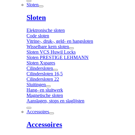
Sloten
Sloten
Elektronische sloten
Code sloten
Vitrine-, druk-, geld- en hangsloten
Wisselbare kern sloten
Sloten VCS Huwil Locks
Sloten PRESTIGE LEHMANN
Sloten Xspares
Cilindersloten
Cilindersloten 16,5
Cilindersloten 22
Sluitingen
Hang- en sluitwerk
Magnetische sloten
Aanslagen, stops en slaglijsten
Accessoires
Accessoires