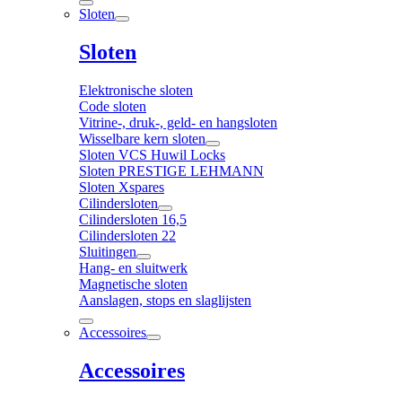
Sloten
Sloten
Elektronische sloten
Code sloten
Vitrine-, druk-, geld- en hangsloten
Wisselbare kern sloten
Sloten VCS Huwil Locks
Sloten PRESTIGE LEHMANN
Sloten Xspares
Cilindersloten
Cilindersloten 16,5
Cilindersloten 22
Sluitingen
Hang- en sluitwerk
Magnetische sloten
Aanslagen, stops en slaglijsten
Accessoires
Accessoires