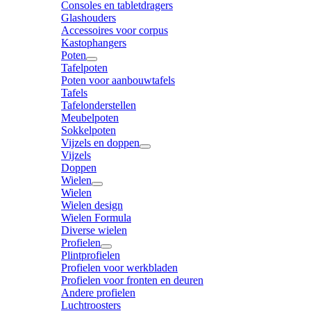
Consoles en tabletdragers
Glashouders
Accessoires voor corpus
Kastophangers
Poten
Tafelpoten
Poten voor aanbouwtafels
Tafels
Tafelonderstellen
Meubelpoten
Sokkelpoten
Vijzels en doppen
Vijzels
Doppen
Wielen
Wielen
Wielen design
Wielen Formula
Diverse wielen
Profielen
Plintprofielen
Profielen voor werkbladen
Profielen voor fronten en deuren
Andere profielen
Luchtroosters