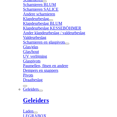
Scharnieren BLUM
Scharnieren SALICE
Andere scharnieren
Klapdeurbeslag
Klapdeurbeslag BLUM
Klapdeurbeslag KESSEBÖHMER
Ander klapdeurbeslag / valdeurbeslag
Valdeurbeslag
Scharnieren en glaspivots
Glas/glas
Glas/hout
UV verlijming
Glaspivots
Paumellen, fitsen en andere
Dempers en snappers
Pivots
Draaibeslag
Geleiders
Geleiders
Laden
LEGRABOX