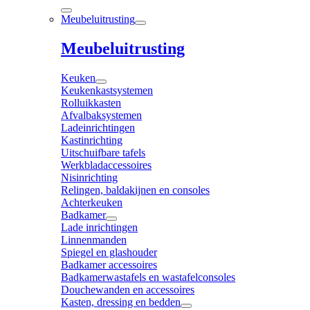
Meubeluitrusting
Meubeluitrusting
Keuken
Keukenkastsystemen
Rolluikkasten
Afvalbaksystemen
Ladeinrichtingen
Kastinrichting
Uitschuifbare tafels
Werkbladaccessoires
Nisinrichting
Relingen, baldakijnen en consoles
Achterkeuken
Badkamer
Lade inrichtingen
Linnenmanden
Spiegel en glashouder
Badkamer accessoires
Badkamerwastafels en wastafelconsoles
Douchewanden en accessoires
Kasten, dressing en bedden