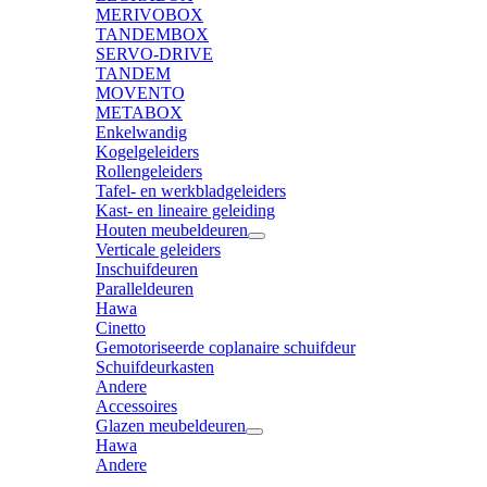
MERIVOBOX
TANDEMBOX
SERVO-DRIVE
TANDEM
MOVENTO
METABOX
Enkelwandig
Kogelgeleiders
Rollengeleiders
Tafel- en werkbladgeleiders
Kast- en lineaire geleiding
Houten meubeldeuren
Verticale geleiders
Inschuifdeuren
Paralleldeuren
Hawa
Cinetto
Gemotoriseerde coplanaire schuifdeur
Schuifdeurkasten
Andere
Accessoires
Glazen meubeldeuren
Hawa
Andere