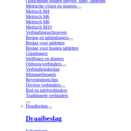
Onzichtbare houten drevels, spies, lamellen
Metrische vijzen en moeren
Metrisch M4
Metrisch M6
Metrisch M8
Metrisch M10
Verbindingsschroeven
Beslag en tabletdragers
Beslag voor tabletten
Beslag voor houten tabletten
Glasdragers
Stellijsten en dragers
Opbouwverbinders
Verbindingsbeslag
Montagebeugels
Bevestigingsclips
Diverse verbinders
Bed en tafelverbinders
Traditionele verbinders
Draaibeslag
Draaibeslag
Scharnieren