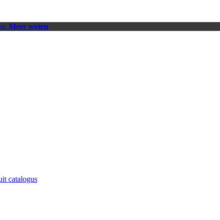
en.
Meer weten
uit catalogus