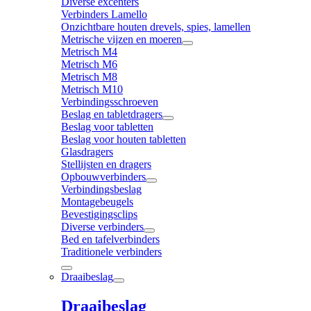
Diverse excenters
Verbinders Lamello
Onzichtbare houten drevels, spies, lamellen
Metrische vijzen en moeren
Metrisch M4
Metrisch M6
Metrisch M8
Metrisch M10
Verbindingsschroeven
Beslag en tabletdragers
Beslag voor tabletten
Beslag voor houten tabletten
Glasdragers
Stellijsten en dragers
Opbouwverbinders
Verbindingsbeslag
Montagebeugels
Bevestigingsclips
Diverse verbinders
Bed en tafelverbinders
Traditionele verbinders
Draaibeslag
Draaibeslag