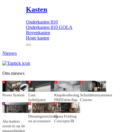
Kasten
Onderkasten 810
Onderkasten 810 GOLA
Bovenkasten
Hoge kasten
Nieuws
Ons nieuws
Power System
Line
Klapdeurbeslag
Schuifdeursystemen
lichtlijsten
FREEslim flap
Cinetto
Dressinginrichting
Hawa Folding
en accessoires
Concepta III
Alu-kaders :
zoom in op de
nieuwigheden