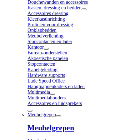
Douchewanden en accessoires
Kasten, dressing en bedden
Accessoires dressing
Kleerkastinrichting
Profielen voor dressing
Opklapbedden
Meubelverlichting
Stopcontacten en lader
Kantoor
Bureau-onderstellen
Akoestische panelen
Stopcontacten
Kabelgeleiding
Hardware supports
Lade Speed Office
Hangmappenkaders en laden
Multimedia
Multimediahouders
Accessoires en luidsprekers
Meubelgrepen
Meubelgrepen