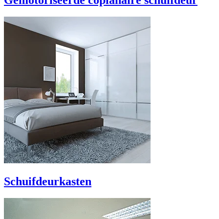
Gemotoriseerde coplanaire schuifdeur
Schuifdeurkasten