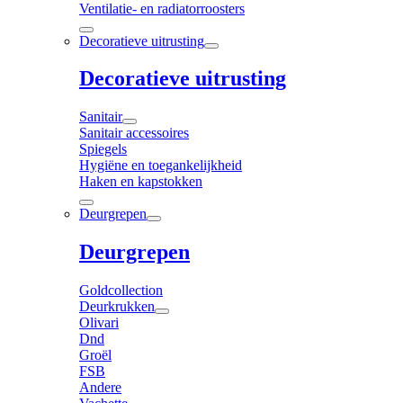
Ventilatie- en radiatorroosters
Decoratieve uitrusting
Decoratieve uitrusting
Sanitair
Sanitair accessoires
Spiegels
Hygiëne en toegankelijkheid
Haken en kapstokken
Deurgrepen
Deurgrepen
Goldcollection
Deurkrukken
Olivari
Dnd
Groël
FSB
Andere