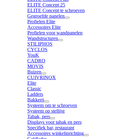
ELITE Concept 25
ELITE Concept te schroeven
Gegroefde panelen
Profielen Elite
Accessoires Elite
Profielen voor wandpanelen
Wandstructuren
STILIPHOS
CYCLOS
YouK
CADRO
MOVIS
Buizen
CUIVRINOX
Elite
Classic
Ladders
Bakkerij
Systeem om te schroeven
Systeem op stellijst
Tabak, pers
Displays voor tabak en pers
Specifiek bar, restaurant
Accessoires winkelinrichting
Geldlades