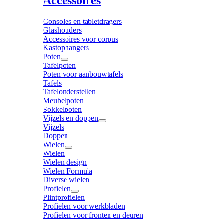
Accessoires
Consoles en tabletdragers
Glashouders
Accessoires voor corpus
Kastophangers
Poten
Tafelpoten
Poten voor aanbouwtafels
Tafels
Tafelonderstellen
Meubelpoten
Sokkelpoten
Vijzels en doppen
Vijzels
Doppen
Wielen
Wielen
Wielen design
Wielen Formula
Diverse wielen
Profielen
Plintprofielen
Profielen voor werkbladen
Profielen voor fronten en deuren