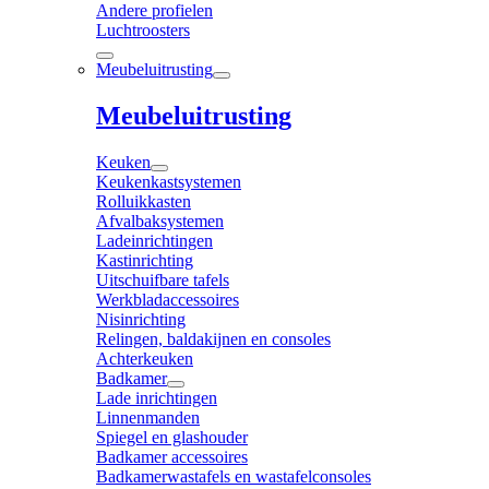
Andere profielen
Luchtroosters
Meubeluitrusting
Meubeluitrusting
Keuken
Keukenkastsystemen
Rolluikkasten
Afvalbaksystemen
Ladeinrichtingen
Kastinrichting
Uitschuifbare tafels
Werkbladaccessoires
Nisinrichting
Relingen, baldakijnen en consoles
Achterkeuken
Badkamer
Lade inrichtingen
Linnenmanden
Spiegel en glashouder
Badkamer accessoires
Badkamerwastafels en wastafelconsoles