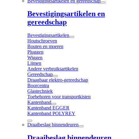
Bevestigingsartikelen en gereedschap
Bevestigingsartikelen en
gereedschap
Bevestigingsartikelen
Houtschroeven
Bouten en moeren
Pluggen
Wiggen
Lijmen
Andere verbruiksartikelen
Gereedschap
Draagbaar elektro-gereedschap
Boorcentra
Glastechniek
Toebehoren voor transportkisten
Kantenband
Kantenband EGGER
Kantenband POLYREY
Draaibeslag binnendeuren
Draaibeslag binnendeuren