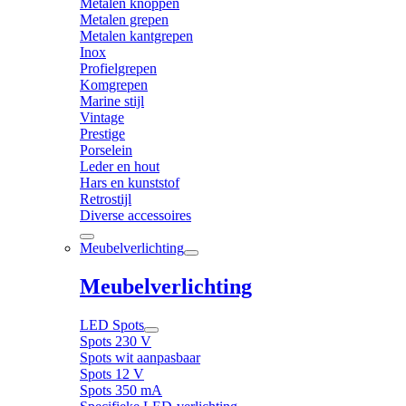
Metalen knoppen
Metalen grepen
Metalen kantgrepen
Inox
Profielgrepen
Komgrepen
Marine stijl
Vintage
Prestige
Porselein
Leder en hout
Hars en kunststof
Retrostijl
Diverse accessoires
Meubelverlichting
Meubelverlichting
LED Spots
Spots 230 V
Spots wit aanpasbaar
Spots 12 V
Spots 350 mA