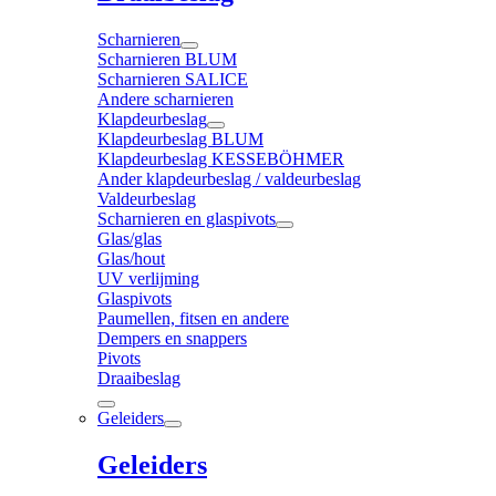
Scharnieren
Scharnieren BLUM
Scharnieren SALICE
Andere scharnieren
Klapdeurbeslag
Klapdeurbeslag BLUM
Klapdeurbeslag KESSEBÖHMER
Ander klapdeurbeslag / valdeurbeslag
Valdeurbeslag
Scharnieren en glaspivots
Glas/glas
Glas/hout
UV verlijming
Glaspivots
Paumellen, fitsen en andere
Dempers en snappers
Pivots
Draaibeslag
Geleiders
Geleiders