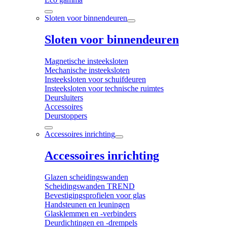
Sloten voor binnendeuren
Sloten voor binnendeuren
Magnetische insteeksloten
Mechanische insteeksloten
Insteeksloten voor schuifdeuren
Insteeksloten voor technische ruimtes
Deursluiters
Accessoires
Deurstoppers
Accessoires inrichting
Accessoires inrichting
Glazen scheidingswanden
Scheidingswanden TREND
Bevestigingsprofielen voor glas
Handsteunen en leuningen
Glasklemmen en -verbinders
Deurdichtingen en -drempels