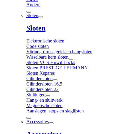
Andere
Sloten
Sloten
Elektronische sloten
Code sloten
Vitrine-, druk-, geld- en hangsloten
Wisselbare kern sloten
Sloten VCS Huwil Locks
Sloten PRESTIGE LEHMANN
Sloten Xspares
Cilindersloten
Cilindersloten 16,5
Cilindersloten 22
Sluitingen
Hang- en sluitwerk
Magnetische sloten
Aanslagen, stops en slaglijsten
Accessoires