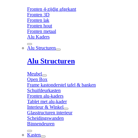
Fronten 4-zijdig afgekant
Fronten 3D
Fronten lak
Fronten hout
Fronten metaal
Alu Kaders
Alu Structuren
Alu Structuren
Meubel
Open Box
Frame kastonderstel tafel & banken
Schuifdeurkasten
Fronten alu-kaders
Tablet met alu-kader
Interieur & Winkel
Glasstructuren interieur
Scheidingswanden
Binnendeuren
Kasten