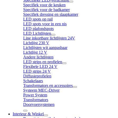
Specifieke LED-verlichting
Specifiek voor de keuken
Specifiek voor de badkamer
Specifiek dressing en slaapkamer
LED spots op rail
LED spots voor in een nis
LED plafondspots
LED Lichtlijsten
Line inkortbare lichtlijsten 24V
Lichtlijst 230 V
Lichtlijsten wit aanpasbaar
Lichtlijst 12 V
Andere lichtlijsten
LED strips en profielen
Flexibele LED 24 V
LED strips 24 V
Diffusieprofielen
Schakelaars
Transformators en accessoires
Systeem MEC-Driver
Power System
Transformators
Doorvoersystemen
Interieur & Winkel