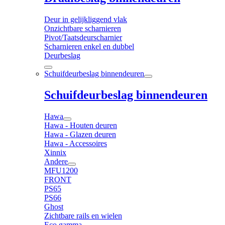
Deur in gelijkliggend vlak
Onzichtbare scharnieren
Pivot/Taatsdeurscharnier
Scharnieren enkel en dubbel
Deurbeslag
Schuifdeurbeslag binnendeuren
Schuifdeurbeslag binnendeuren
Hawa
Hawa - Houten deuren
Hawa - Glazen deuren
Hawa - Accessoires
Xinnix
Andere
MFU1200
FRONT
PS65
PS66
Ghost
Zichtbare rails en wielen
Eco gamma