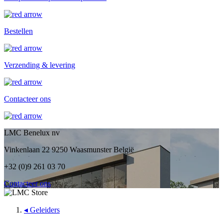
Bestellen
Verzending & levering
Contacteer ons
LMC Benelux nv
Vinkenlaan 22 9250 Waasmunster België
+32 (0)9 261 03 70
Contacteer ons
◂
Geleiders