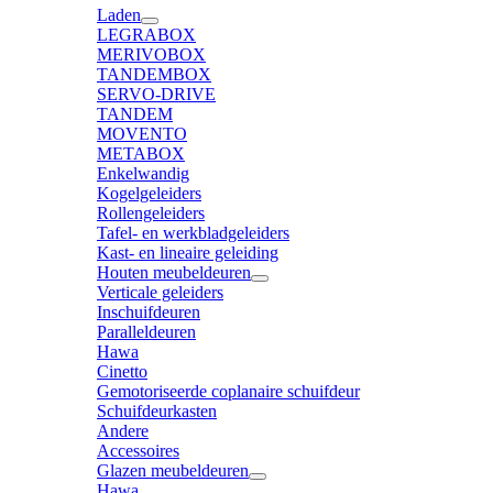
Laden
LEGRABOX
MERIVOBOX
TANDEMBOX
SERVO-DRIVE
TANDEM
MOVENTO
METABOX
Enkelwandig
Kogelgeleiders
Rollengeleiders
Tafel- en werkbladgeleiders
Kast- en lineaire geleiding
Houten meubeldeuren
Verticale geleiders
Inschuifdeuren
Paralleldeuren
Hawa
Cinetto
Gemotoriseerde coplanaire schuifdeur
Schuifdeurkasten
Andere
Accessoires
Glazen meubeldeuren
Hawa