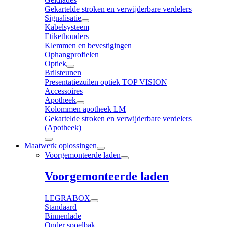
Gekartelde stroken en verwijderbare verdelers
Signalisatie
Kabelsysteem
Etikethouders
Klemmen en bevestigingen
Ophangprofielen
Optiek
Brilsteunen
Presentatiezuilen optiek TOP VISION
Accessoires
Apotheek
Kolommen apotheek LM
Gekartelde stroken en verwijderbare verdelers
(Apotheek)
Maatwerk oplossingen
Voorgemonteerde laden
Voorgemonteerde laden
LEGRABOX
Standaard
Binnenlade
Onder spoelbak