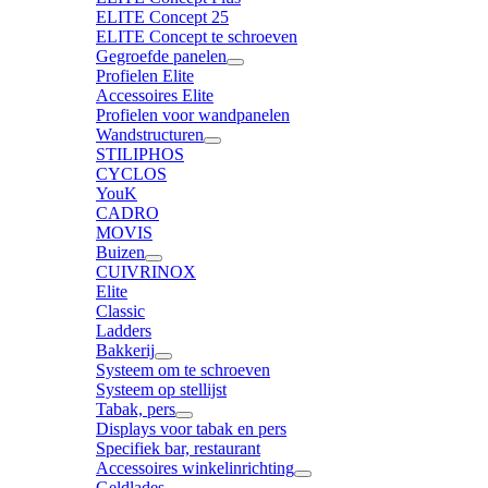
ELITE Concept 25
ELITE Concept te schroeven
Gegroefde panelen
Profielen Elite
Accessoires Elite
Profielen voor wandpanelen
Wandstructuren
STILIPHOS
CYCLOS
YouK
CADRO
MOVIS
Buizen
CUIVRINOX
Elite
Classic
Ladders
Bakkerij
Systeem om te schroeven
Systeem op stellijst
Tabak, pers
Displays voor tabak en pers
Specifiek bar, restaurant
Accessoires winkelinrichting
Geldlades