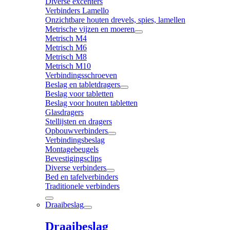
Diverse excenters
Verbinders Lamello
Onzichtbare houten drevels, spies, lamellen
Metrische vijzen en moeren
Metrisch M4
Metrisch M6
Metrisch M8
Metrisch M10
Verbindingsschroeven
Beslag en tabletdragers
Beslag voor tabletten
Beslag voor houten tabletten
Glasdragers
Stellijsten en dragers
Opbouwverbinders
Verbindingsbeslag
Montagebeugels
Bevestigingsclips
Diverse verbinders
Bed en tafelverbinders
Traditionele verbinders
Draaibeslag
Draaibeslag