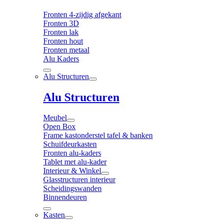
Fronten 4-zijdig afgekant
Fronten 3D
Fronten lak
Fronten hout
Fronten metaal
Alu Kaders
Alu Structuren
Alu Structuren
Meubel
Open Box
Frame kastonderstel tafel & banken
Schuifdeurkasten
Fronten alu-kaders
Tablet met alu-kader
Interieur & Winkel
Glasstructuren interieur
Scheidingswanden
Binnendeuren
Kasten