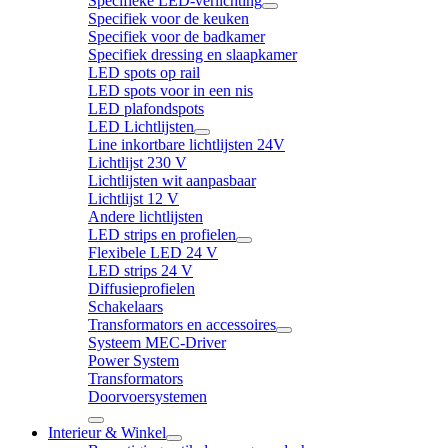
Specifieke LED-verlichting
Specifiek voor de keuken
Specifiek voor de badkamer
Specifiek dressing en slaapkamer
LED spots op rail
LED spots voor in een nis
LED plafondspots
LED Lichtlijsten
Line inkortbare lichtlijsten 24V
Lichtlijst 230 V
Lichtlijsten wit aanpasbaar
Lichtlijst 12 V
Andere lichtlijsten
LED strips en profielen
Flexibele LED 24 V
LED strips 24 V
Diffusieprofielen
Schakelaars
Transformators en accessoires
Systeem MEC-Driver
Power System
Transformators
Doorvoersystemen
Interieur & Winkel