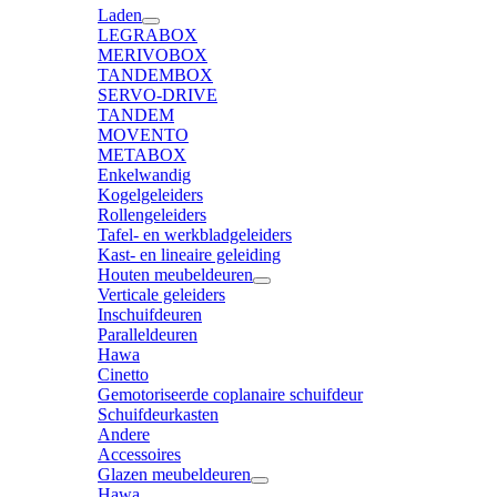
Laden
LEGRABOX
MERIVOBOX
TANDEMBOX
SERVO-DRIVE
TANDEM
MOVENTO
METABOX
Enkelwandig
Kogelgeleiders
Rollengeleiders
Tafel- en werkbladgeleiders
Kast- en lineaire geleiding
Houten meubeldeuren
Verticale geleiders
Inschuifdeuren
Paralleldeuren
Hawa
Cinetto
Gemotoriseerde coplanaire schuifdeur
Schuifdeurkasten
Andere
Accessoires
Glazen meubeldeuren
Hawa