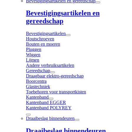
Bevestigingsartikelen en gereedschap
Bevestigingsartikelen en
gereedschap
Bevestigingsartikelen
Houtschroeven
Bouten en moeren
Pluggen
Wiggen
Lijmen
Andere verbruiksartikelen
Gereedschap
Draagbaar elektro-gereedschap
Boorcentra
Glastechniek
Toebehoren voor transportkisten
Kantenband
Kantenband EGGER
Kantenband POLYREY
Draaibeslag binnendeuren
Draaibeslag binnendeuren