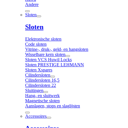
Andere
Sloten
Sloten
Elektronische sloten
Code sloten
Vitrine-, druk-, geld- en hangsloten
Wisselbare kern sloten
Sloten VCS Huwil Locks
Sloten PRESTIGE LEHMANN
Sloten Xspares
Cilindersloten
Cilindersloten 16,5
Cilindersloten 22
Sluitingen
Hang- en sluitwerk
Magnetische sloten
Aanslagen, stops en slaglijsten
Accessoires