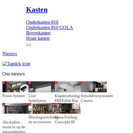
Kasten
Onderkasten 810
Onderkasten 810 GOLA
Bovenkasten
Hoge kasten
Nieuws
Ons nieuws
Power System
Line
Klapdeurbeslag
Schuifdeursystemen
lichtlijsten
FREEslim flap
Cinetto
Dressinginrichting
Hawa Folding
en accessoires
Concepta III
Alu-kaders :
zoom in op de
nieuwigheden