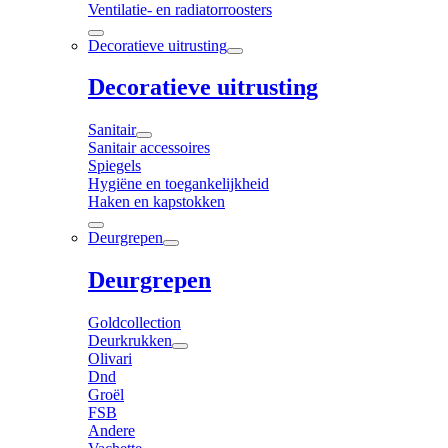
Ventilatie- en radiatorroosters
Decoratieve uitrusting
Decoratieve uitrusting
Sanitair
Sanitair accessoires
Spiegels
Hygiëne en toegankelijkheid
Haken en kapstokken
Deurgrepen
Deurgrepen
Goldcollection
Deurkrukken
Olivari
Dnd
Groël
FSB
Andere