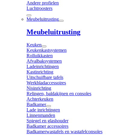
Andere profielen
Luchtroosters
Meubeluitrusting
Meubeluitrusting
Keuken
Keukenkastsystemen
Rolluikkasten
Afvalbaksystemen
Ladeinrichtingen
Kastinrichting
Uitschuifbare tafels
Werkbladaccessoires
Nisinrichting
Relingen, baldakijnen en consoles
Achterkeuken
Badkamer
Lade inrichtingen
Linnenmanden
Spiegel en glashouder
Badkamer accessoires
Badkamerwastafels en wastafelconsoles