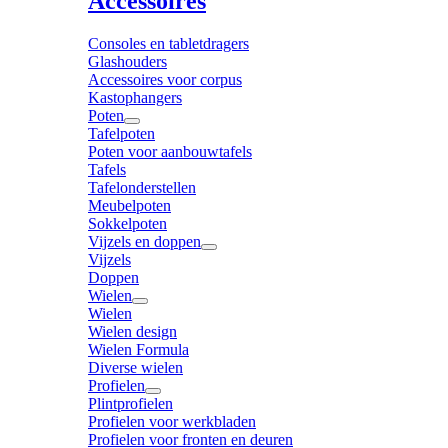
Accessoires
Consoles en tabletdragers
Glashouders
Accessoires voor corpus
Kastophangers
Poten
Tafelpoten
Poten voor aanbouwtafels
Tafels
Tafelonderstellen
Meubelpoten
Sokkelpoten
Vijzels en doppen
Vijzels
Doppen
Wielen
Wielen
Wielen design
Wielen Formula
Diverse wielen
Profielen
Plintprofielen
Profielen voor werkbladen
Profielen voor fronten en deuren