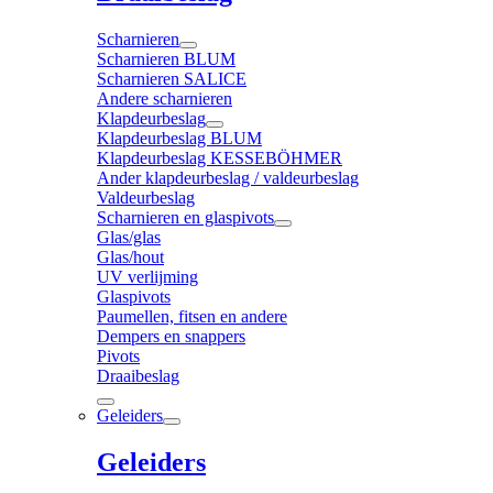
Scharnieren
Scharnieren BLUM
Scharnieren SALICE
Andere scharnieren
Klapdeurbeslag
Klapdeurbeslag BLUM
Klapdeurbeslag KESSEBÖHMER
Ander klapdeurbeslag / valdeurbeslag
Valdeurbeslag
Scharnieren en glaspivots
Glas/glas
Glas/hout
UV verlijming
Glaspivots
Paumellen, fitsen en andere
Dempers en snappers
Pivots
Draaibeslag
Geleiders
Geleiders