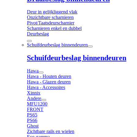
Deur in gelijkliggend vlak
Onzichtbare scharnieren
Pivot/Taatsdeurscharnier
Scharnieren enkel en dubbel
Deurbeslag
Schuifdeurbeslag binnendeuren
Schuifdeurbeslag binnendeuren
Hawa
Hawa - Houten deuren
Hawa - Glazen deuren
Hawa - Accessoires
Xinnix
Andere
MFU1200
FRONT
PS65
PS66
Ghost
Zichtbare rails en wielen
Eco gamma