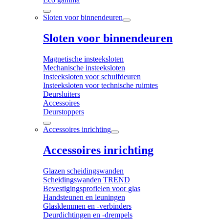
Sloten voor binnendeuren
Sloten voor binnendeuren
Magnetische insteeksloten
Mechanische insteeksloten
Insteeksloten voor schuifdeuren
Insteeksloten voor technische ruimtes
Deursluiters
Accessoires
Deurstoppers
Accessoires inrichting
Accessoires inrichting
Glazen scheidingswanden
Scheidingswanden TREND
Bevestigingsprofielen voor glas
Handsteunen en leuningen
Glasklemmen en -verbinders
Deurdichtingen en -drempels