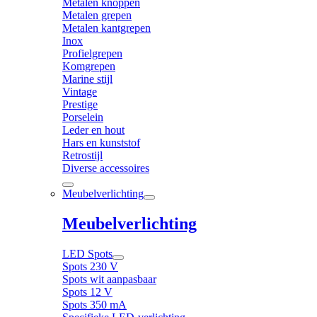
Metalen knoppen
Metalen grepen
Metalen kantgrepen
Inox
Profielgrepen
Komgrepen
Marine stijl
Vintage
Prestige
Porselein
Leder en hout
Hars en kunststof
Retrostijl
Diverse accessoires
Meubelverlichting
Meubelverlichting
LED Spots
Spots 230 V
Spots wit aanpasbaar
Spots 12 V
Spots 350 mA