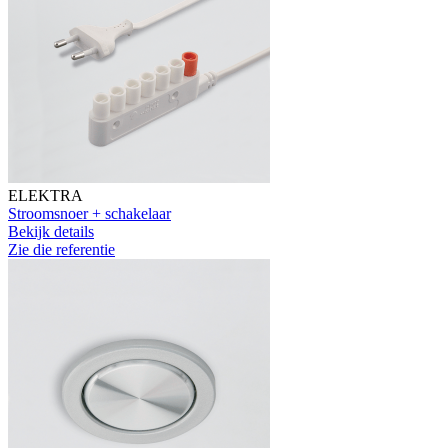
ELEKTRA
Stroomsnoer + schakelaar
Bekijk details
Zie die referentie