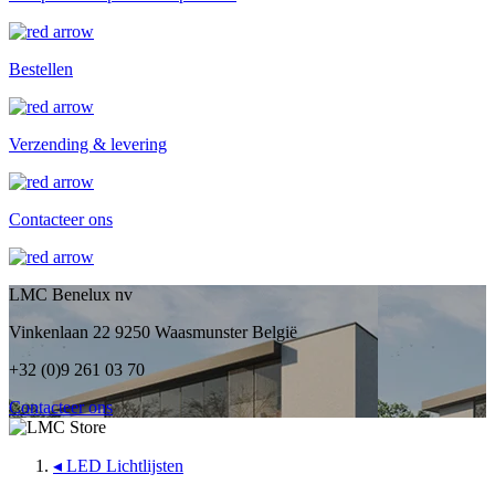
Bestellen
Verzending & levering
Contacteer ons
LMC Benelux nv
Vinkenlaan 22 9250 Waasmunster België
+32 (0)9 261 03 70
Contacteer ons
◂
LED Lichtlijsten