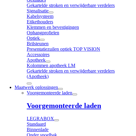
Gekartelde stroken en verwijderbare verdelers
Signalisatie
Kabelsysteem
Etikethouders
Klemmen en bevestigingen
Ophangprofielen
Optiek
Brilsteunen
Presentatiezuilen optiek TOP VISION
Accessoires
Apotheek
Kolommen apotheek LM
Gekartelde stroken en verwijderbare verdelers
(Apotheek)
Maatwerk oplossingen
Voorgemonteerde laden
Voorgemonteerde laden
LEGRABOX
Standaard
Binnenlade
Onder spoelbak