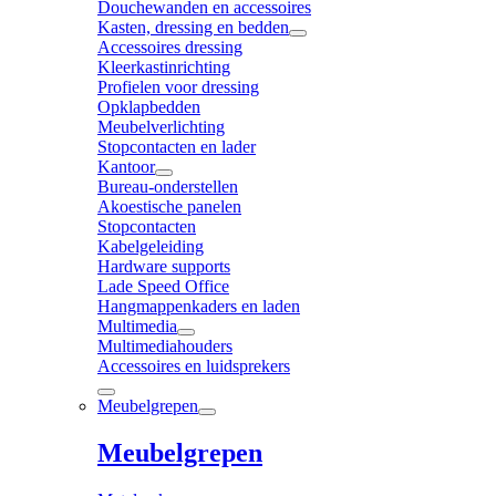
Douchewanden en accessoires
Kasten, dressing en bedden
Accessoires dressing
Kleerkastinrichting
Profielen voor dressing
Opklapbedden
Meubelverlichting
Stopcontacten en lader
Kantoor
Bureau-onderstellen
Akoestische panelen
Stopcontacten
Kabelgeleiding
Hardware supports
Lade Speed Office
Hangmappenkaders en laden
Multimedia
Multimediahouders
Accessoires en luidsprekers
Meubelgrepen
Meubelgrepen