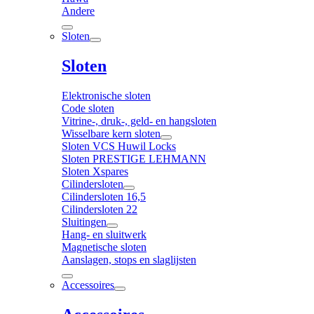
Andere
Sloten
Sloten
Elektronische sloten
Code sloten
Vitrine-, druk-, geld- en hangsloten
Wisselbare kern sloten
Sloten VCS Huwil Locks
Sloten PRESTIGE LEHMANN
Sloten Xspares
Cilindersloten
Cilindersloten 16,5
Cilindersloten 22
Sluitingen
Hang- en sluitwerk
Magnetische sloten
Aanslagen, stops en slaglijsten
Accessoires