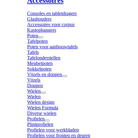
Accessoires
Consoles en tabletdragers
Glashouders
Accessoires voor corpus
Kastophangers
Poten
Tafelpoten
Poten voor aanbouwtafels
Tafels
Tafelonderstellen
Meubelpoten
Sokkelpoten
Vijzels en doppen
Vijzels
Doppen
Wielen
Wielen
Wielen design
Wielen Formula
Diverse wielen
Profielen
Plintprofielen
Profielen voor werkbladen
Profielen voor fronten en deuren