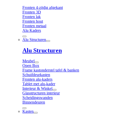
Fronten 4-zijdig afgekant
Fronten 3D
Fronten lak
Fronten hout
Fronten metaal
Alu Kaders
Alu Structuren
Alu Structuren
Meubel
Open Box
Frame kastonderstel tafel & banken
Schuifdeurkasten
Fronten alu-kaders
Tablet met alu-kader
Interieur & Winkel
Glasstructuren interieur
Scheidingswanden
Binnendeuren
Kasten