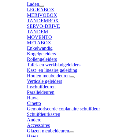
Laden
LEGRABOX
MERIVOBOX
TANDEMBOX
SERVO-DRIVE
TANDEM
MOVENTO
METABOX
Enkelwandig
Kogelgeleiders
Rollengeleiders
Tafel- en werkbladgeleiders
Kast- en lineaire geleiding
Houten meubeldeuren
Verticale geleiders
Inschuifdeuren
Paralleldeuren
Hawa
Cinetto
Gemotoriseerde coplanaire schuifdeur
Schuifdeurkasten
Andere
Accessoires
Glazen meubeldeuren
Hawa