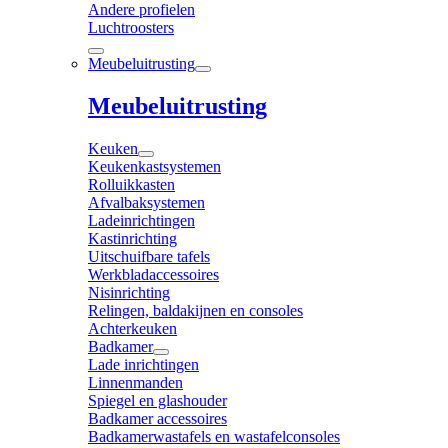
Andere profielen
Luchtroosters
Meubeluitrusting
Meubeluitrusting
Keuken
Keukenkastsystemen
Rolluikkasten
Afvalbaksystemen
Ladeinrichtingen
Kastinrichting
Uitschuifbare tafels
Werkbladaccessoires
Nisinrichting
Relingen, baldakijnen en consoles
Achterkeuken
Badkamer
Lade inrichtingen
Linnenmanden
Spiegel en glashouder
Badkamer accessoires
Badkamerwastafels en wastafelconsoles