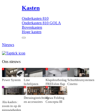
Kasten
Onderkasten 810
Onderkasten 810 GOLA
Bovenkasten
Hoge kasten
Nieuws
Ons nieuws
Power System
Line
Klapdeurbeslag
Schuifdeursystemen
lichtlijsten
FREEslim flap
Cinetto
Dressinginrichting
Hawa Folding
en accessoires
Concepta III
Alu-kaders :
zoom in op de
nieuwigheden