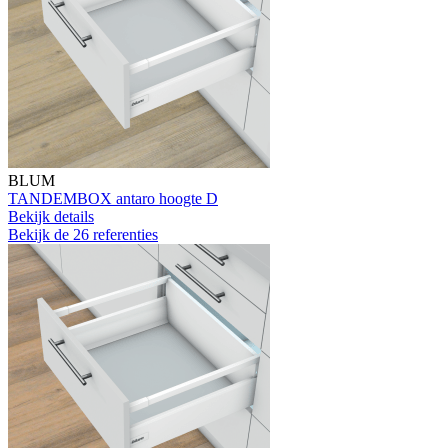
BLUM
TANDEMBOX antaro hoogte D
Bekijk details
Bekijk de 26 referenties