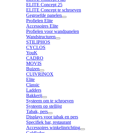
ELITE Concept 25
ELITE Concept te schroeven
Gegroefde panelen
Profielen Elite
Accessoires Elite
Profielen voor wandpanelen
Wandstructuren
STILIPHOS
CYCLOS
YouK
CADRO
MOVIS
Buizen
CUIVRINOX
Elite
Classic
Ladders
Bakkerij
Systeem om te schroeven
Systeem op stellijst
Tabak, pers
Displays voor tabak en pers
Specifiek bar, restaurant
Accessoires winkelinrichting
Geldlades