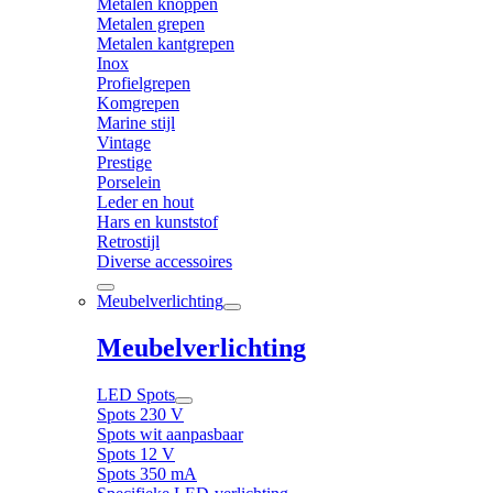
Metalen knoppen
Metalen grepen
Metalen kantgrepen
Inox
Profielgrepen
Komgrepen
Marine stijl
Vintage
Prestige
Porselein
Leder en hout
Hars en kunststof
Retrostijl
Diverse accessoires
Meubelverlichting
Meubelverlichting
LED Spots
Spots 230 V
Spots wit aanpasbaar
Spots 12 V
Spots 350 mA