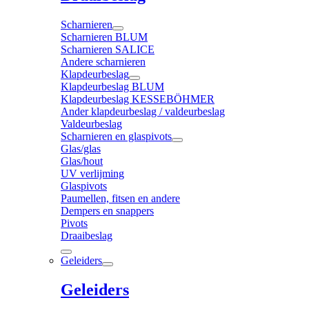
Scharnieren
Scharnieren BLUM
Scharnieren SALICE
Andere scharnieren
Klapdeurbeslag
Klapdeurbeslag BLUM
Klapdeurbeslag KESSEBÖHMER
Ander klapdeurbeslag / valdeurbeslag
Valdeurbeslag
Scharnieren en glaspivots
Glas/glas
Glas/hout
UV verlijming
Glaspivots
Paumellen, fitsen en andere
Dempers en snappers
Pivots
Draaibeslag
Geleiders
Geleiders