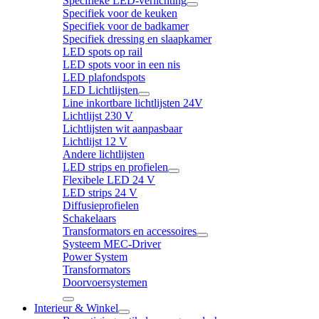
Specifieke LED-verlichting
Specifiek voor de keuken
Specifiek voor de badkamer
Specifiek dressing en slaapkamer
LED spots op rail
LED spots voor in een nis
LED plafondspots
LED Lichtlijsten
Line inkortbare lichtlijsten 24V
Lichtlijst 230 V
Lichtlijsten wit aanpasbaar
Lichtlijst 12 V
Andere lichtlijsten
LED strips en profielen
Flexibele LED 24 V
LED strips 24 V
Diffusieprofielen
Schakelaars
Transformators en accessoires
Systeem MEC-Driver
Power System
Transformators
Doorvoersystemen
Interieur & Winkel