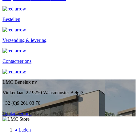
Bestellen
Verzending & levering
Contacteer ons
LMC Benelux nv
Vinkenlaan 22 9250 Waasmunster België
+32 (0)9 261 03 70
Contacteer ons
◂
Laden