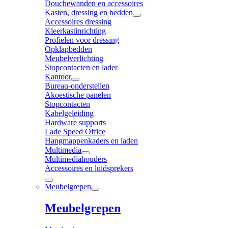
Douchewanden en accessoires
Kasten, dressing en bedden
Accessoires dressing
Kleerkastinrichting
Profielen voor dressing
Opklapbedden
Meubelverlichting
Stopcontacten en lader
Kantoor
Bureau-onderstellen
Akoestische panelen
Stopcontacten
Kabelgeleiding
Hardware supports
Lade Speed Office
Hangmappenkaders en laden
Multimedia
Multimediahouders
Accessoires en luidsprekers
Meubelgrepen
Meubelgrepen