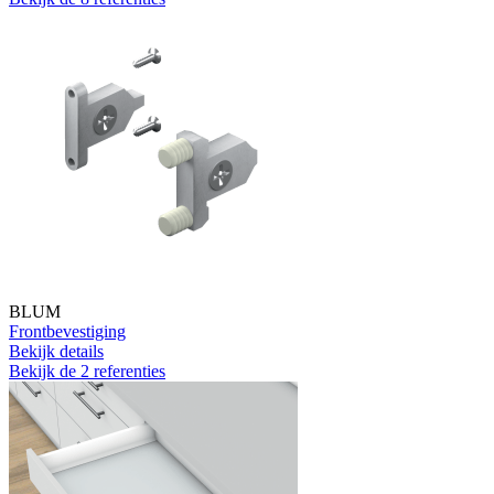
BLUM
Frontbevestiging
Bekijk details
Bekijk de 2 referenties