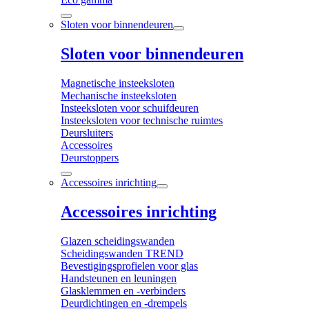
Sloten voor binnendeuren
Sloten voor binnendeuren
Magnetische insteeksloten
Mechanische insteeksloten
Insteeksloten voor schuifdeuren
Insteeksloten voor technische ruimtes
Deursluiters
Accessoires
Deurstoppers
Accessoires inrichting
Accessoires inrichting
Glazen scheidingswanden
Scheidingswanden TREND
Bevestigingsprofielen voor glas
Handsteunen en leuningen
Glasklemmen en -verbinders
Deurdichtingen en -drempels