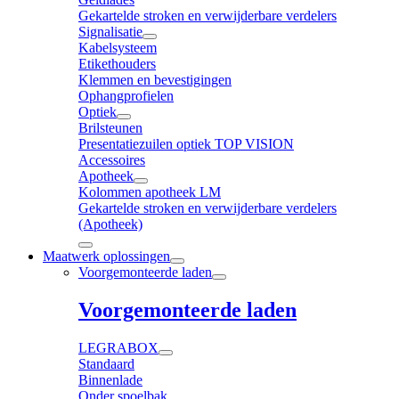
Gekartelde stroken en verwijderbare verdelers
Signalisatie
Kabelsysteem
Etikethouders
Klemmen en bevestigingen
Ophangprofielen
Optiek
Brilsteunen
Presentatiezuilen optiek TOP VISION
Accessoires
Apotheek
Kolommen apotheek LM
Gekartelde stroken en verwijderbare verdelers
(Apotheek)
Maatwerk oplossingen
Voorgemonteerde laden
Voorgemonteerde laden
LEGRABOX
Standaard
Binnenlade
Onder spoelbak