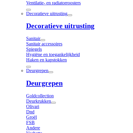
Ventilatie- en radiatorroosters
Decoratieve uitrusting
Decoratieve uitrusting
Sanitair
Sanitair accessoires
Spiegels
Hygiëne en toegankelijkheid
Haken en kapstokken
Deurgrepen
Deurgrepen
Goldcollection
Deurkrukken
Olivari
Dnd
Groël
FSB
Andere