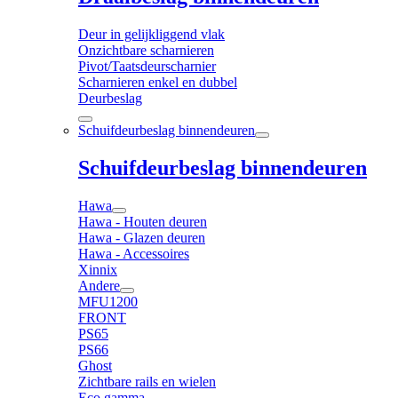
Deur in gelijkliggend vlak
Onzichtbare scharnieren
Pivot/Taatsdeurscharnier
Scharnieren enkel en dubbel
Deurbeslag
Schuifdeurbeslag binnendeuren
Schuifdeurbeslag binnendeuren
Hawa
Hawa - Houten deuren
Hawa - Glazen deuren
Hawa - Accessoires
Xinnix
Andere
MFU1200
FRONT
PS65
PS66
Ghost
Zichtbare rails en wielen
Eco gamma