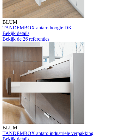
BLUM
TANDEMBOX antaro hoogte DK
Bekijk details
Bekijk de 26 referenties
BLUM
TANDEMBOX antaro industriële verpakking
Bekijk details