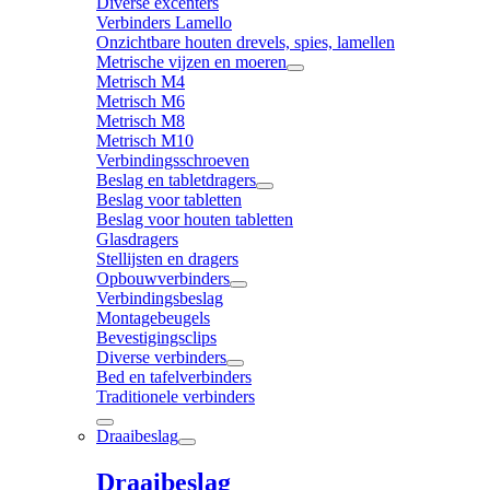
Diverse excenters
Verbinders Lamello
Onzichtbare houten drevels, spies, lamellen
Metrische vijzen en moeren
Metrisch M4
Metrisch M6
Metrisch M8
Metrisch M10
Verbindingsschroeven
Beslag en tabletdragers
Beslag voor tabletten
Beslag voor houten tabletten
Glasdragers
Stellijsten en dragers
Opbouwverbinders
Verbindingsbeslag
Montagebeugels
Bevestigingsclips
Diverse verbinders
Bed en tafelverbinders
Traditionele verbinders
Draaibeslag
Draaibeslag