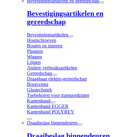
Bevestigingsartikelen en gereedschap
Bevestigingsartikelen en
gereedschap
Bevestigingsartikelen
Houtschroeven
Bouten en moeren
Pluggen
Wiggen
Lijmen
Andere verbruiksartikelen
Gereedschap
Draagbaar elektro-gereedschap
Boorcentra
Glastechniek
Toebehoren voor transportkisten
Kantenband
Kantenband EGGER
Kantenband POLYREY
Draaibeslag binnendeuren
Draaibeslag binnendeuren