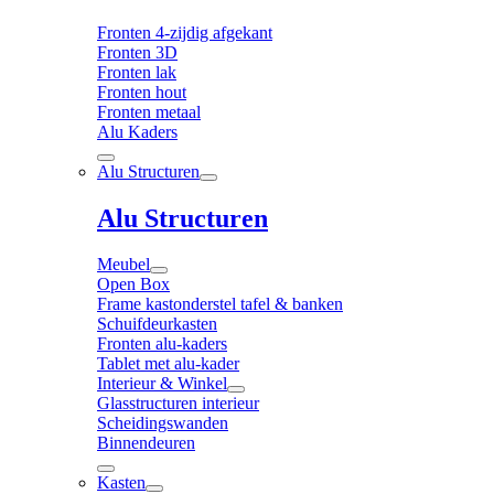
Fronten 4-zijdig afgekant
Fronten 3D
Fronten lak
Fronten hout
Fronten metaal
Alu Kaders
Alu Structuren
Alu Structuren
Meubel
Open Box
Frame kastonderstel tafel & banken
Schuifdeurkasten
Fronten alu-kaders
Tablet met alu-kader
Interieur & Winkel
Glasstructuren interieur
Scheidingswanden
Binnendeuren
Kasten