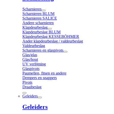
Scharnieren
Scharnieren BLUM
Scharnieren SALICE
Andere scharnieren
Klapdeurbeslag
Klapdeurbeslag BLUM
Klapdeurbeslag KESSEBÖHMER
Ander klapdeurbeslag / valdeurbeslag
Valdeurbeslag
Scharnieren en glaspivots
Glas/glas
Glas/hout
UV verlijming
Glaspivots
Paumellen, fitsen en andere
Dempers en snappers
Pivots
Draaibeslag
Geleiders
Geleiders