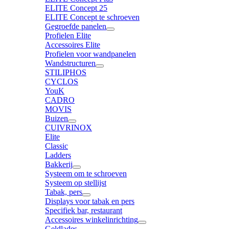
ELITE Concept 25
ELITE Concept te schroeven
Gegroefde panelen
Profielen Elite
Accessoires Elite
Profielen voor wandpanelen
Wandstructuren
STILIPHOS
CYCLOS
YouK
CADRO
MOVIS
Buizen
CUIVRINOX
Elite
Classic
Ladders
Bakkerij
Systeem om te schroeven
Systeem op stellijst
Tabak, pers
Displays voor tabak en pers
Specifiek bar, restaurant
Accessoires winkelinrichting
Geldlades