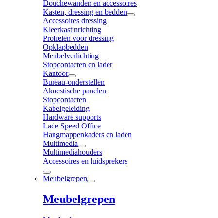
Douchewanden en accessoires
Kasten, dressing en bedden
Accessoires dressing
Kleerkastinrichting
Profielen voor dressing
Opklapbedden
Meubelverlichting
Stopcontacten en lader
Kantoor
Bureau-onderstellen
Akoestische panelen
Stopcontacten
Kabelgeleiding
Hardware supports
Lade Speed Office
Hangmappenkaders en laden
Multimedia
Multimediahouders
Accessoires en luidsprekers
Meubelgrepen
Meubelgrepen