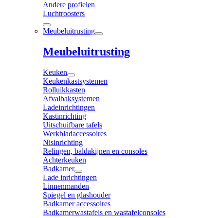
Andere profielen
Luchtroosters
Meubeluitrusting
Meubeluitrusting
Keuken
Keukenkastsystemen
Rolluikkasten
Afvalbaksystemen
Ladeinrichtingen
Kastinrichting
Uitschuifbare tafels
Werkbladaccessoires
Nisinrichting
Relingen, baldakijnen en consoles
Achterkeuken
Badkamer
Lade inrichtingen
Linnenmanden
Spiegel en glashouder
Badkamer accessoires
Badkamerwastafels en wastafelconsoles