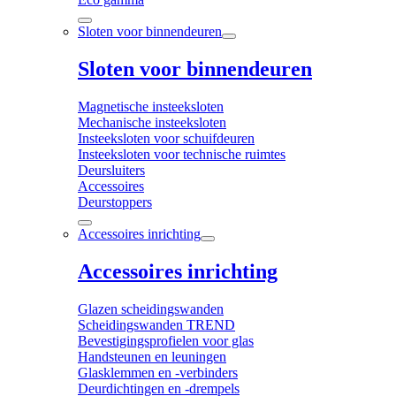
Sloten voor binnendeuren
Sloten voor binnendeuren
Magnetische insteeksloten
Mechanische insteeksloten
Insteeksloten voor schuifdeuren
Insteeksloten voor technische ruimtes
Deursluiters
Accessoires
Deurstoppers
Accessoires inrichting
Accessoires inrichting
Glazen scheidingswanden
Scheidingswanden TREND
Bevestigingsprofielen voor glas
Handsteunen en leuningen
Glasklemmen en -verbinders
Deurdichtingen en -drempels