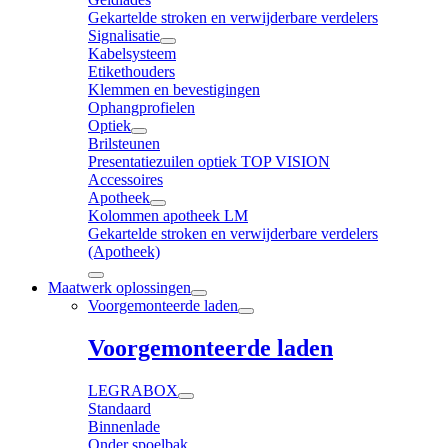
Gekartelde stroken en verwijderbare verdelers
Signalisatie
Kabelsysteem
Etikethouders
Klemmen en bevestigingen
Ophangprofielen
Optiek
Brilsteunen
Presentatiezuilen optiek TOP VISION
Accessoires
Apotheek
Kolommen apotheek LM
Gekartelde stroken en verwijderbare verdelers
(Apotheek)
Maatwerk oplossingen
Voorgemonteerde laden
Voorgemonteerde laden
LEGRABOX
Standaard
Binnenlade
Onder spoelbak