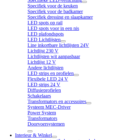
Specifieke LED-verlichting
Specifiek voor de keuken
Specifiek voor de badkamer
Specifiek dressing en slaapkamer
LED spots op rail
LED spots voor in een nis
LED plafondspots
LED Lichtlijsten
Line inkortbare lichtlijsten 24V
Lichtlijst 230 V
Lichtlijsten wit aanpasbaar
Lichtlijst 12 V
Andere lichtlijsten
LED strips en profielen
Flexibele LED 24 V
LED strips 24 V
Diffusieprofielen
Schakelaars
Transformators en accessoires
Systeem MEC-Driver
Power System
Transformators
Doorvoersystemen
Interieur & Winkel