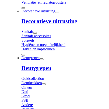
Ventilatie- en radiatorroosters
Decoratieve uitrusting
Decoratieve uitrusting
Sanitair
Sanitair accessoires
Spiegels
Hygiëne en toegankelijkheid
Haken en kapstokken
Deurgrepen
Deurgrepen
Goldcollection
Deurkrukken
Olivari
Dnd
Groël
FSB
Andere