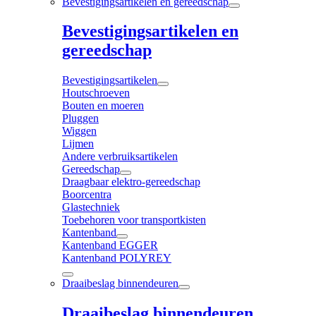
Bevestigingsartikelen en gereedschap
Bevestigingsartikelen en
gereedschap
Bevestigingsartikelen
Houtschroeven
Bouten en moeren
Pluggen
Wiggen
Lijmen
Andere verbruiksartikelen
Gereedschap
Draagbaar elektro-gereedschap
Boorcentra
Glastechniek
Toebehoren voor transportkisten
Kantenband
Kantenband EGGER
Kantenband POLYREY
Draaibeslag binnendeuren
Draaibeslag binnendeuren