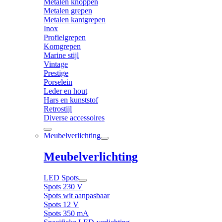
Metalen knoppen
Metalen grepen
Metalen kantgrepen
Inox
Profielgrepen
Komgrepen
Marine stijl
Vintage
Prestige
Porselein
Leder en hout
Hars en kunststof
Retrostijl
Diverse accessoires
Meubelverlichting
Meubelverlichting
LED Spots
Spots 230 V
Spots wit aanpasbaar
Spots 12 V
Spots 350 mA