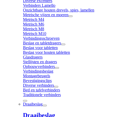
Diverse excenters
Verbinders Lamello
Onzichtbare houten drevels, spies, lamellen
Metrische vijzen en moeren
Metrisch M4
Metrisch M6
Metrisch M8
Metrisch M10
Verbindingsschroeven
Beslag en tabletdragers
Beslag voor tabletten
Beslag voor houten tabletten
Glasdragers
Stellijsten en dragers
Opbouwverbinders
Verbindingsbeslag
Montagebeugels
Bevestigingsclips
Diverse verbinders
Bed en tafelverbinders
Traditionele verbinders
Draaibeslag
Draaibeslag