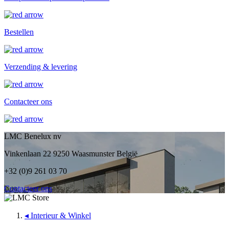
Bestellen
Verzending & levering
Contacteer ons
LMC Benelux nv
Vinkenlaan 22 9250 Waasmunster België
+32 (0)9 261 03 70
Contacteer ons
◂
Interieur & Winkel