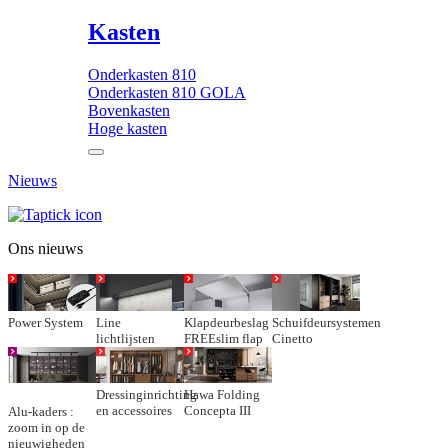
Kasten
Onderkasten 810
Onderkasten 810 GOLA
Bovenkasten
Hoge kasten
Nieuws
Ons nieuws
Power System
Line
Klapdeurbeslag
Schuifdeursystemen
lichtlijsten
FREEslim flap
Cinetto
Dressinginrichting
Hawa Folding
en accessoires
Concepta III
Alu-kaders :
zoom in op de
nieuwigheden