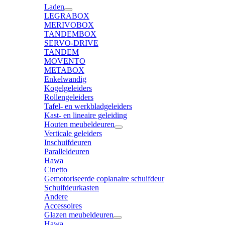
Laden
LEGRABOX
MERIVOBOX
TANDEMBOX
SERVO-DRIVE
TANDEM
MOVENTO
METABOX
Enkelwandig
Kogelgeleiders
Rollengeleiders
Tafel- en werkbladgeleiders
Kast- en lineaire geleiding
Houten meubeldeuren
Verticale geleiders
Inschuifdeuren
Paralleldeuren
Hawa
Cinetto
Gemotoriseerde coplanaire schuifdeur
Schuifdeurkasten
Andere
Accessoires
Glazen meubeldeuren
Hawa