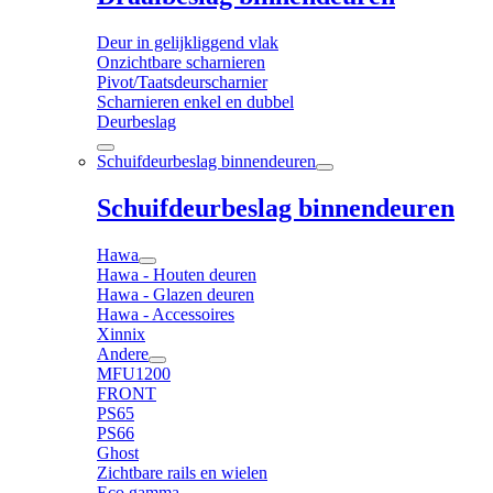
Deur in gelijkliggend vlak
Onzichtbare scharnieren
Pivot/Taatsdeurscharnier
Scharnieren enkel en dubbel
Deurbeslag
Schuifdeurbeslag binnendeuren
Schuifdeurbeslag binnendeuren
Hawa
Hawa - Houten deuren
Hawa - Glazen deuren
Hawa - Accessoires
Xinnix
Andere
MFU1200
FRONT
PS65
PS66
Ghost
Zichtbare rails en wielen
Eco gamma