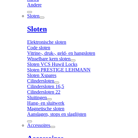
Andere
Sloten
Sloten
Elektronische sloten
Code sloten
Vitrine-, druk-, geld- en hangsloten
Wisselbare kern sloten
Sloten VCS Huwil Locks
Sloten PRESTIGE LEHMANN
Sloten Xspares
Cilindersloten
Cilindersloten 16,5
Cilindersloten 22
Sluitingen
Hang- en sluitwerk
Magnetische sloten
Aanslagen, stops en slaglijsten
Accessoires