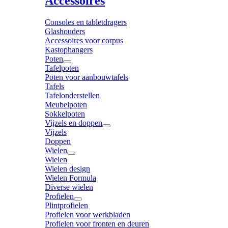
Accessoires
Consoles en tabletdragers
Glashouders
Accessoires voor corpus
Kastophangers
Poten
Tafelpoten
Poten voor aanbouwtafels
Tafels
Tafelonderstellen
Meubelpoten
Sokkelpoten
Vijzels en doppen
Vijzels
Doppen
Wielen
Wielen
Wielen design
Wielen Formula
Diverse wielen
Profielen
Plintprofielen
Profielen voor werkbladen
Profielen voor fronten en deuren