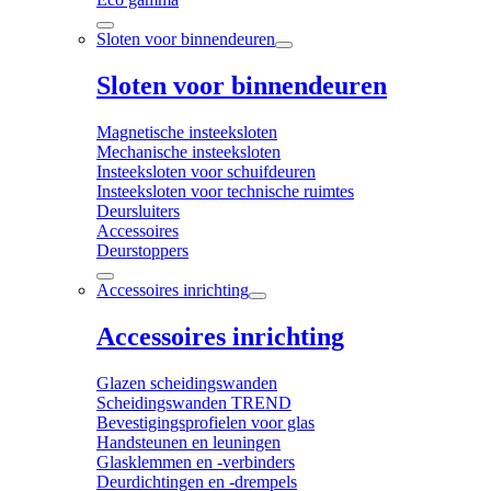
Sloten voor binnendeuren
Sloten voor binnendeuren
Magnetische insteeksloten
Mechanische insteeksloten
Insteeksloten voor schuifdeuren
Insteeksloten voor technische ruimtes
Deursluiters
Accessoires
Deurstoppers
Accessoires inrichting
Accessoires inrichting
Glazen scheidingswanden
Scheidingswanden TREND
Bevestigingsprofielen voor glas
Handsteunen en leuningen
Glasklemmen en -verbinders
Deurdichtingen en -drempels