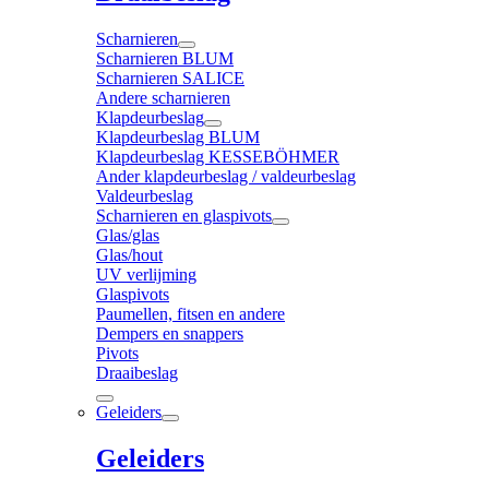
Scharnieren
Scharnieren BLUM
Scharnieren SALICE
Andere scharnieren
Klapdeurbeslag
Klapdeurbeslag BLUM
Klapdeurbeslag KESSEBÖHMER
Ander klapdeurbeslag / valdeurbeslag
Valdeurbeslag
Scharnieren en glaspivots
Glas/glas
Glas/hout
UV verlijming
Glaspivots
Paumellen, fitsen en andere
Dempers en snappers
Pivots
Draaibeslag
Geleiders
Geleiders