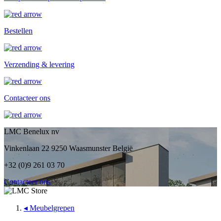
Bestellen
Verzending & levering
Contacteer ons
LMC Benelux nv
Vinkenlaan 22 9250 Waasmunster België
+32 (0)9 261 03 70
Contacteer ons
◂
Meubelgrepen