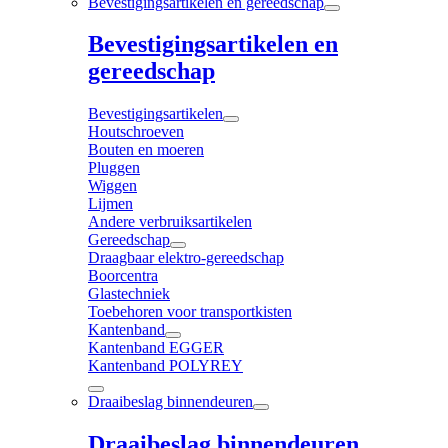
Bevestigingsartikelen en gereedschap
Bevestigingsartikelen en
gereedschap
Bevestigingsartikelen
Houtschroeven
Bouten en moeren
Pluggen
Wiggen
Lijmen
Andere verbruiksartikelen
Gereedschap
Draagbaar elektro-gereedschap
Boorcentra
Glastechniek
Toebehoren voor transportkisten
Kantenband
Kantenband EGGER
Kantenband POLYREY
Draaibeslag binnendeuren
Draaibeslag binnendeuren