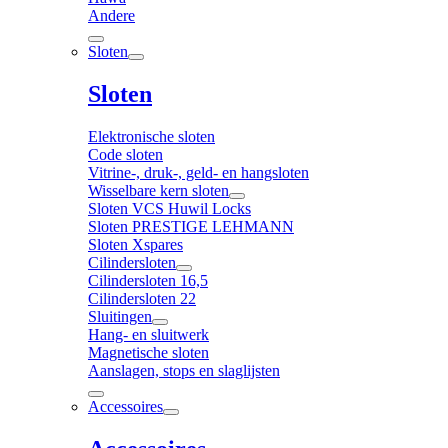
Andere
Sloten
Sloten
Elektronische sloten
Code sloten
Vitrine-, druk-, geld- en hangsloten
Wisselbare kern sloten
Sloten VCS Huwil Locks
Sloten PRESTIGE LEHMANN
Sloten Xspares
Cilindersloten
Cilindersloten 16,5
Cilindersloten 22
Sluitingen
Hang- en sluitwerk
Magnetische sloten
Aanslagen, stops en slaglijsten
Accessoires