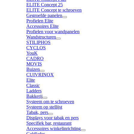
ELITE Concept 25
ELITE Concept te schroeven
Gegroefde panelen
Profielen Elite
Accessoires Elite
Profielen voor wandpanelen
Wandstructuren
STILIPHOS
CYCLOS
YouK
CADRO
MOVIS
Buizen
CUIVRINOX
Elite
Classic
Ladders
Bakkerij
Systeem om te schroeven
Systeem op stellijst
Tabak, pers
Displays voor tabak en pers
Specifiek bar, restaurant
Accessoires winkelinrichting
Geldlades