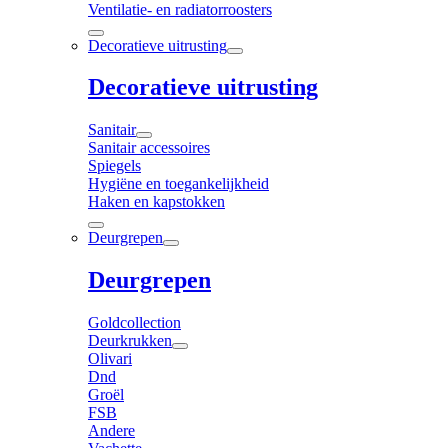
Ventilatie- en radiatorroosters
Decoratieve uitrusting
Decoratieve uitrusting
Sanitair
Sanitair accessoires
Spiegels
Hygiëne en toegankelijkheid
Haken en kapstokken
Deurgrepen
Deurgrepen
Goldcollection
Deurkrukken
Olivari
Dnd
Groël
FSB
Andere