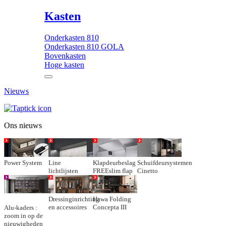
Kasten
Onderkasten 810
Onderkasten 810 GOLA
Bovenkasten
Hoge kasten
Nieuws
Ons nieuws
Power System
Line
Klapdeurbeslag
Schuifdeursystemen
lichtlijsten
FREEslim flap
Cinetto
Dressinginrichting
Hawa Folding
en accessoires
Concepta III
Alu-kaders :
zoom in op de
nieuwigheden