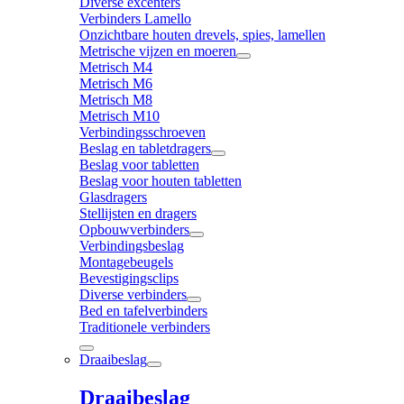
Diverse excenters
Verbinders Lamello
Onzichtbare houten drevels, spies, lamellen
Metrische vijzen en moeren
Metrisch M4
Metrisch M6
Metrisch M8
Metrisch M10
Verbindingsschroeven
Beslag en tabletdragers
Beslag voor tabletten
Beslag voor houten tabletten
Glasdragers
Stellijsten en dragers
Opbouwverbinders
Verbindingsbeslag
Montagebeugels
Bevestigingsclips
Diverse verbinders
Bed en tafelverbinders
Traditionele verbinders
Draaibeslag
Draaibeslag