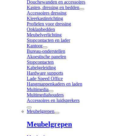
Douchewanden en accessoires
Kasten, dressing en bedden
Accessoires dressing
Kleerkastinrichting
Profielen voor dressing
Opklapbedden
Meubelverlichting
Stopcontacten en lader
Kantoor
Bureau-onderstellen
Akoestische panelen
Stopcontacten
Kabelgeleiding
Hardware supports
Lade Speed Office
Hangmappenkaders en laden
Multimedia
Multimediahouders
Accessoires en luidsprekers
Meubelgrepen
Meubelgrepen