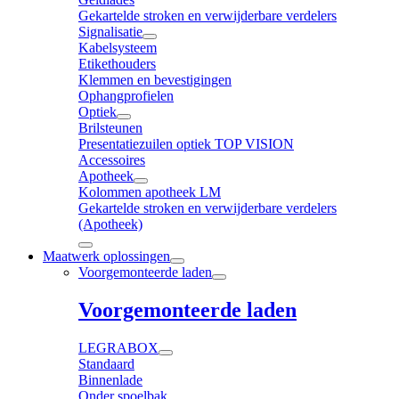
Gekartelde stroken en verwijderbare verdelers
Signalisatie
Kabelsysteem
Etikethouders
Klemmen en bevestigingen
Ophangprofielen
Optiek
Brilsteunen
Presentatiezuilen optiek TOP VISION
Accessoires
Apotheek
Kolommen apotheek LM
Gekartelde stroken en verwijderbare verdelers
(Apotheek)
Maatwerk oplossingen
Voorgemonteerde laden
Voorgemonteerde laden
LEGRABOX
Standaard
Binnenlade
Onder spoelbak