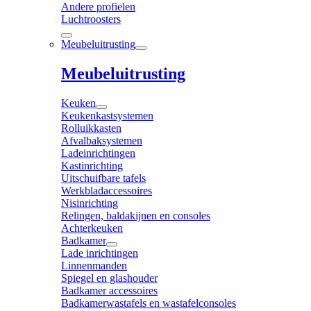
Andere profielen
Luchtroosters
Meubeluitrusting
Meubeluitrusting
Keuken
Keukenkastsystemen
Rolluikkasten
Afvalbaksystemen
Ladeinrichtingen
Kastinrichting
Uitschuifbare tafels
Werkbladaccessoires
Nisinrichting
Relingen, baldakijnen en consoles
Achterkeuken
Badkamer
Lade inrichtingen
Linnenmanden
Spiegel en glashouder
Badkamer accessoires
Badkamerwastafels en wastafelconsoles