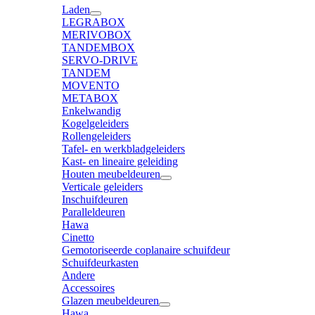
Laden
LEGRABOX
MERIVOBOX
TANDEMBOX
SERVO-DRIVE
TANDEM
MOVENTO
METABOX
Enkelwandig
Kogelgeleiders
Rollengeleiders
Tafel- en werkbladgeleiders
Kast- en lineaire geleiding
Houten meubeldeuren
Verticale geleiders
Inschuifdeuren
Paralleldeuren
Hawa
Cinetto
Gemotoriseerde coplanaire schuifdeur
Schuifdeurkasten
Andere
Accessoires
Glazen meubeldeuren
Hawa