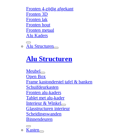
Fronten 4-zijdig afgekant
Fronten 3D
Fronten lak
Fronten hout
Fronten metaal
Alu Kaders
Alu Structuren
Alu Structuren
Meubel
Open Box
Frame kastonderstel tafel & banken
Schuifdeurkasten
Fronten alu-kaders
Tablet met alu-kader
Interieur & Winkel
Glasstructuren interieur
Scheidingswanden
Binnendeuren
Kasten