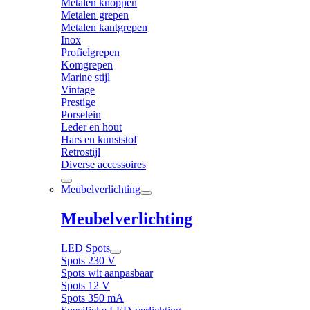
Metalen knoppen
Metalen grepen
Metalen kantgrepen
Inox
Profielgrepen
Komgrepen
Marine stijl
Vintage
Prestige
Porselein
Leder en hout
Hars en kunststof
Retrostijl
Diverse accessoires
Meubelverlichting
Meubelverlichting
LED Spots
Spots 230 V
Spots wit aanpasbaar
Spots 12 V
Spots 350 mA