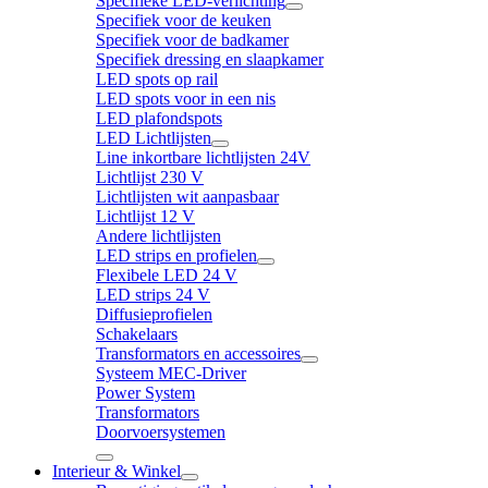
Specifieke LED-verlichting
Specifiek voor de keuken
Specifiek voor de badkamer
Specifiek dressing en slaapkamer
LED spots op rail
LED spots voor in een nis
LED plafondspots
LED Lichtlijsten
Line inkortbare lichtlijsten 24V
Lichtlijst 230 V
Lichtlijsten wit aanpasbaar
Lichtlijst 12 V
Andere lichtlijsten
LED strips en profielen
Flexibele LED 24 V
LED strips 24 V
Diffusieprofielen
Schakelaars
Transformators en accessoires
Systeem MEC-Driver
Power System
Transformators
Doorvoersystemen
Interieur & Winkel