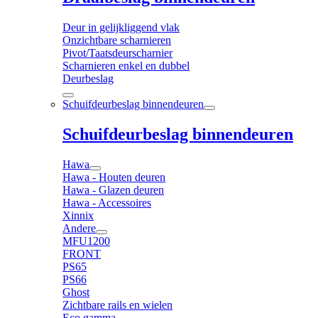
Deur in gelijkliggend vlak
Onzichtbare scharnieren
Pivot/Taatsdeurscharnier
Scharnieren enkel en dubbel
Deurbeslag
Schuifdeurbeslag binnendeuren
Schuifdeurbeslag binnendeuren
Hawa
Hawa - Houten deuren
Hawa - Glazen deuren
Hawa - Accessoires
Xinnix
Andere
MFU1200
FRONT
PS65
PS66
Ghost
Zichtbare rails en wielen
Eco gamma