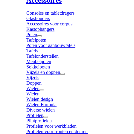
Accessoires
Consoles en tabletdragers
Glashouders
Accessoires voor corpus
Kastophangers
Poten
Tafelpoten
Poten voor aanbouwtafels
Tafels
Tafelonderstellen
Meubelpoten
Sokkelpoten
Vijzels en doppen
Vijzels
Doppen
Wielen
Wielen
Wielen design
Wielen Formula
Diverse wielen
Profielen
Plintprofielen
Profielen voor werkbladen
Profielen voor fronten en deuren