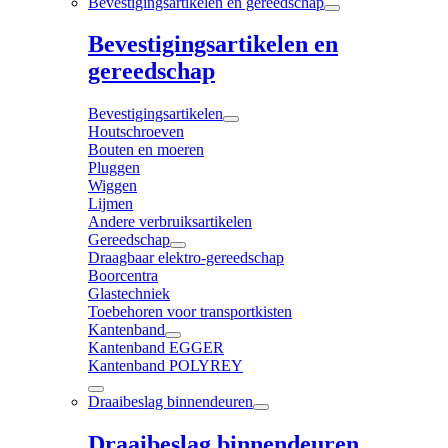
Bevestigingsartikelen en gereedschap
Bevestigingsartikelen en
gereedschap
Bevestigingsartikelen
Houtschroeven
Bouten en moeren
Pluggen
Wiggen
Lijmen
Andere verbruiksartikelen
Gereedschap
Draagbaar elektro-gereedschap
Boorcentra
Glastechniek
Toebehoren voor transportkisten
Kantenband
Kantenband EGGER
Kantenband POLYREY
Draaibeslag binnendeuren
Draaibeslag binnendeuren