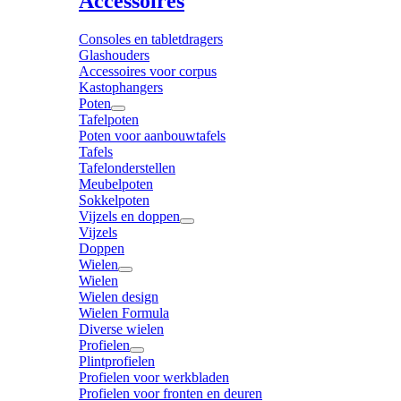
Accessoires
Consoles en tabletdragers
Glashouders
Accessoires voor corpus
Kastophangers
Poten
Tafelpoten
Poten voor aanbouwtafels
Tafels
Tafelonderstellen
Meubelpoten
Sokkelpoten
Vijzels en doppen
Vijzels
Doppen
Wielen
Wielen
Wielen design
Wielen Formula
Diverse wielen
Profielen
Plintprofielen
Profielen voor werkbladen
Profielen voor fronten en deuren