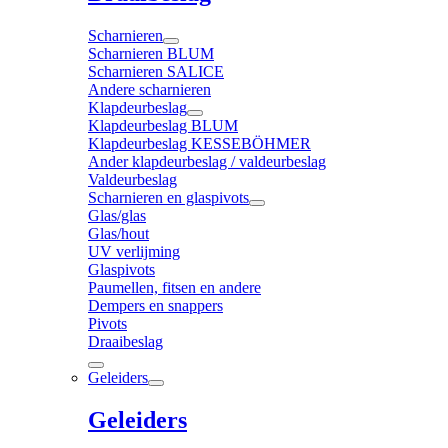
Scharnieren
Scharnieren BLUM
Scharnieren SALICE
Andere scharnieren
Klapdeurbeslag
Klapdeurbeslag BLUM
Klapdeurbeslag KESSEBÖHMER
Ander klapdeurbeslag / valdeurbeslag
Valdeurbeslag
Scharnieren en glaspivots
Glas/glas
Glas/hout
UV verlijming
Glaspivots
Paumellen, fitsen en andere
Dempers en snappers
Pivots
Draaibeslag
Geleiders
Geleiders