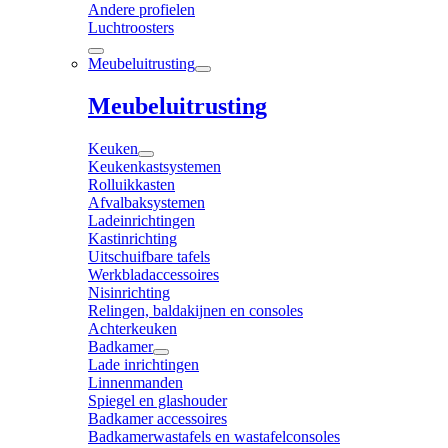
Andere profielen
Luchtroosters
Meubeluitrusting
Meubeluitrusting
Keuken
Keukenkastsystemen
Rolluikkasten
Afvalbaksystemen
Ladeinrichtingen
Kastinrichting
Uitschuifbare tafels
Werkbladaccessoires
Nisinrichting
Relingen, baldakijnen en consoles
Achterkeuken
Badkamer
Lade inrichtingen
Linnenmanden
Spiegel en glashouder
Badkamer accessoires
Badkamerwastafels en wastafelconsoles