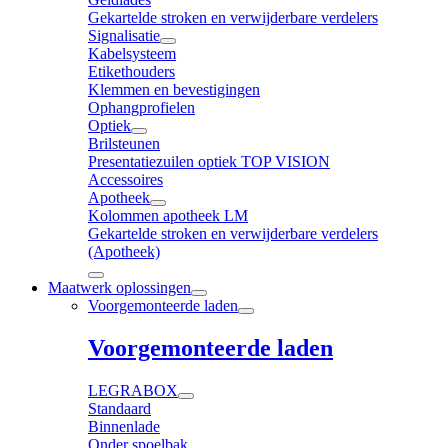
Gekartelde stroken en verwijderbare verdelers
Signalisatie
Kabelsysteem
Etikethouders
Klemmen en bevestigingen
Ophangprofielen
Optiek
Brilsteunen
Presentatiezuilen optiek TOP VISION
Accessoires
Apotheek
Kolommen apotheek LM
Gekartelde stroken en verwijderbare verdelers
(Apotheek)
Maatwerk oplossingen
Voorgemonteerde laden
Voorgemonteerde laden
LEGRABOX
Standaard
Binnenlade
Onder spoelbak