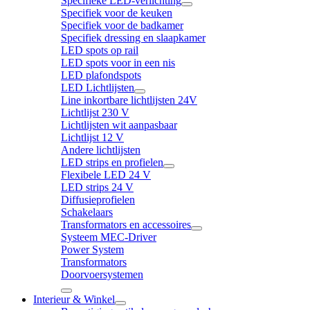
Specifieke LED-verlichting
Specifiek voor de keuken
Specifiek voor de badkamer
Specifiek dressing en slaapkamer
LED spots op rail
LED spots voor in een nis
LED plafondspots
LED Lichtlijsten
Line inkortbare lichtlijsten 24V
Lichtlijst 230 V
Lichtlijsten wit aanpasbaar
Lichtlijst 12 V
Andere lichtlijsten
LED strips en profielen
Flexibele LED 24 V
LED strips 24 V
Diffusieprofielen
Schakelaars
Transformators en accessoires
Systeem MEC-Driver
Power System
Transformators
Doorvoersystemen
Interieur & Winkel