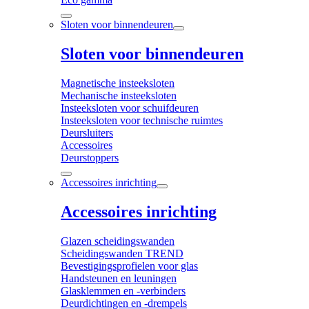
Sloten voor binnendeuren
Sloten voor binnendeuren
Magnetische insteeksloten
Mechanische insteeksloten
Insteeksloten voor schuifdeuren
Insteeksloten voor technische ruimtes
Deursluiters
Accessoires
Deurstoppers
Accessoires inrichting
Accessoires inrichting
Glazen scheidingswanden
Scheidingswanden TREND
Bevestigingsprofielen voor glas
Handsteunen en leuningen
Glasklemmen en -verbinders
Deurdichtingen en -drempels