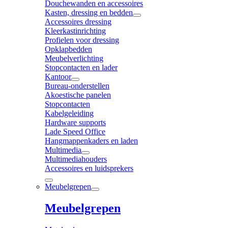
Douchewanden en accessoires
Kasten, dressing en bedden
Accessoires dressing
Kleerkastinrichting
Profielen voor dressing
Opklapbedden
Meubelverlichting
Stopcontacten en lader
Kantoor
Bureau-onderstellen
Akoestische panelen
Stopcontacten
Kabelgeleiding
Hardware supports
Lade Speed Office
Hangmappenkaders en laden
Multimedia
Multimediahouders
Accessoires en luidsprekers
Meubelgrepen
Meubelgrepen