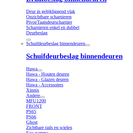
Deur in gelijkliggend vlak
Onzichtbare scharnieren
Pivot/Taatsdeurscharnier
Scharnieren enkel en dubbel
Deurbeslag
Schuifdeurbeslag binnendeuren
Schuifdeurbeslag binnendeuren
Hawa
Hawa - Houten deuren
Hawa - Glazen deuren
Hawa - Accessoires
Xinnix
Andere
MFU1200
FRONT
PS65
PS66
Ghost
Zichtbare rails en wielen
Eco gamma