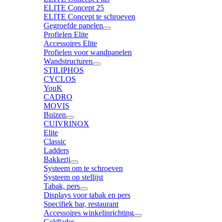
ELITE Concept 25
ELITE Concept te schroeven
Gegroefde panelen
Profielen Elite
Accessoires Elite
Profielen voor wandpanelen
Wandstructuren
STILIPHOS
CYCLOS
YouK
CADRO
MOVIS
Buizen
CUIVRINOX
Elite
Classic
Ladders
Bakkerij
Systeem om te schroeven
Systeem op stellijst
Tabak, pers
Displays voor tabak en pers
Specifiek bar, restaurant
Accessoires winkelinrichting
Geldlades