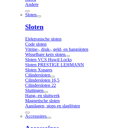
Andere
Sloten
Sloten
Elektronische sloten
Code sloten
Vitrine-, druk-, geld- en hangsloten
Wisselbare kern sloten
Sloten VCS Huwil Locks
Sloten PRESTIGE LEHMANN
Sloten Xspares
Cilindersloten
Cilindersloten 16,5
Cilindersloten 22
Sluitingen
Hang- en sluitwerk
Magnetische sloten
Aanslagen, stops en slaglijsten
Accessoires