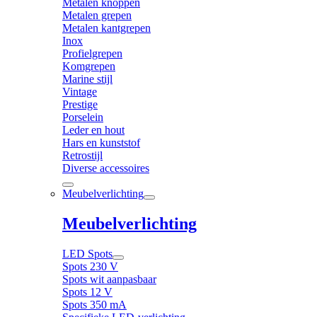
Metalen knoppen
Metalen grepen
Metalen kantgrepen
Inox
Profielgrepen
Komgrepen
Marine stijl
Vintage
Prestige
Porselein
Leder en hout
Hars en kunststof
Retrostijl
Diverse accessoires
Meubelverlichting
Meubelverlichting
LED Spots
Spots 230 V
Spots wit aanpasbaar
Spots 12 V
Spots 350 mA