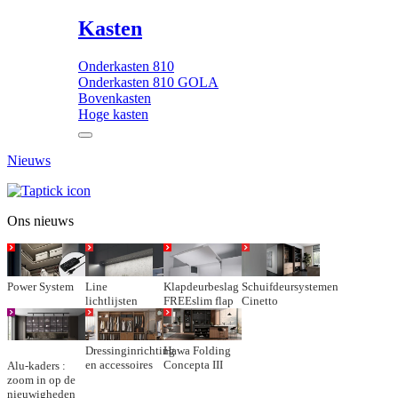
Kasten
Onderkasten 810
Onderkasten 810 GOLA
Bovenkasten
Hoge kasten
Nieuws
Ons nieuws
Power System
Line
Klapdeurbeslag
Schuifdeursystemen
lichtlijsten
FREEslim flap
Cinetto
Dressinginrichting
Hawa Folding
en accessoires
Concepta III
Alu-kaders :
zoom in op de
nieuwigheden