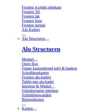
Fronten 4-zijdig afgekant
Fronten 3D
Fronten lak
Fronten hout
Fronten metaal
Alu Kaders
Alu Structuren
Alu Structuren
Meubel
Open Box
Frame kastonderstel tafel & banken
Schuifdeurkasten
Fronten alu-kaders
Tablet met alu-kader
Interieur & Winkel
Glasstructuren interieur
Scheidingswanden
Binnendeuren
Kasten