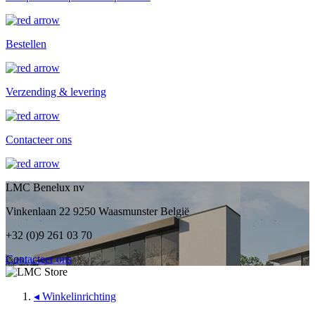
Bestellen
Verzending & levering
Contacteer ons
LMC Benelux nv
Vinkenlaan 22 9250 Waasmunster België
+32 (0)9 261 03 70
Contacteer ons
◂
Winkelinrichting