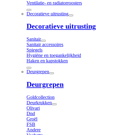
Ventilatie- en radiatorroosters
Decoratieve uitrusting
Decoratieve uitrusting
Sanitair
Sanitair accessoires
Spiegels
Hygiëne en toegankelijkheid
Haken en kapstokken
Deurgrepen
Deurgrepen
Goldcollection
Deurkrukken
Olivari
Dnd
Groël
FSB
Andere