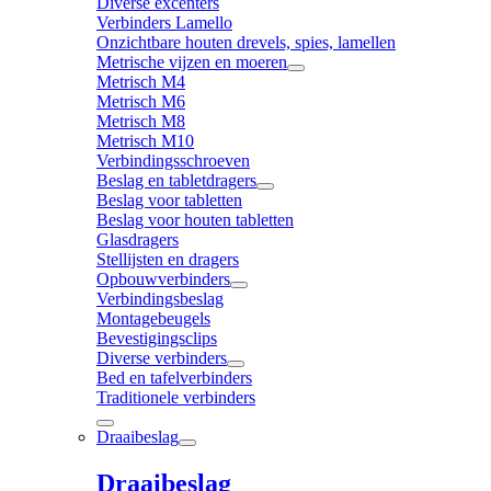
Diverse excenters
Verbinders Lamello
Onzichtbare houten drevels, spies, lamellen
Metrische vijzen en moeren
Metrisch M4
Metrisch M6
Metrisch M8
Metrisch M10
Verbindingsschroeven
Beslag en tabletdragers
Beslag voor tabletten
Beslag voor houten tabletten
Glasdragers
Stellijsten en dragers
Opbouwverbinders
Verbindingsbeslag
Montagebeugels
Bevestigingsclips
Diverse verbinders
Bed en tafelverbinders
Traditionele verbinders
Draaibeslag
Draaibeslag