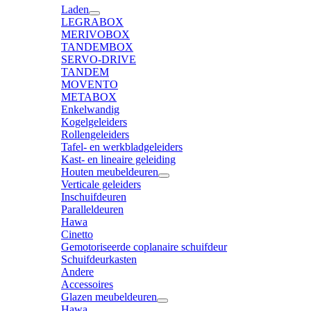
Laden
LEGRABOX
MERIVOBOX
TANDEMBOX
SERVO-DRIVE
TANDEM
MOVENTO
METABOX
Enkelwandig
Kogelgeleiders
Rollengeleiders
Tafel- en werkbladgeleiders
Kast- en lineaire geleiding
Houten meubeldeuren
Verticale geleiders
Inschuifdeuren
Paralleldeuren
Hawa
Cinetto
Gemotoriseerde coplanaire schuifdeur
Schuifdeurkasten
Andere
Accessoires
Glazen meubeldeuren
Hawa