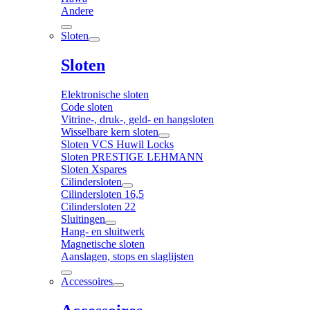
Andere
Sloten
Sloten
Elektronische sloten
Code sloten
Vitrine-, druk-, geld- en hangsloten
Wisselbare kern sloten
Sloten VCS Huwil Locks
Sloten PRESTIGE LEHMANN
Sloten Xspares
Cilindersloten
Cilindersloten 16,5
Cilindersloten 22
Sluitingen
Hang- en sluitwerk
Magnetische sloten
Aanslagen, stops en slaglijsten
Accessoires