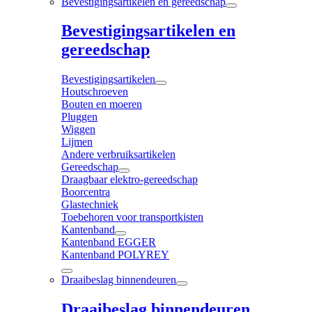
Bevestigingsartikelen en gereedschap
Bevestigingsartikelen en
gereedschap
Bevestigingsartikelen
Houtschroeven
Bouten en moeren
Pluggen
Wiggen
Lijmen
Andere verbruiksartikelen
Gereedschap
Draagbaar elektro-gereedschap
Boorcentra
Glastechniek
Toebehoren voor transportkisten
Kantenband
Kantenband EGGER
Kantenband POLYREY
Draaibeslag binnendeuren
Draaibeslag binnendeuren