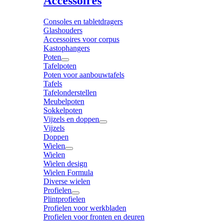
Accessoires
Consoles en tabletdragers
Glashouders
Accessoires voor corpus
Kastophangers
Poten
Tafelpoten
Poten voor aanbouwtafels
Tafels
Tafelonderstellen
Meubelpoten
Sokkelpoten
Vijzels en doppen
Vijzels
Doppen
Wielen
Wielen
Wielen design
Wielen Formula
Diverse wielen
Profielen
Plintprofielen
Profielen voor werkbladen
Profielen voor fronten en deuren