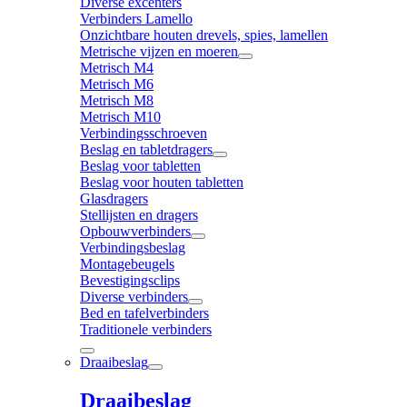
Diverse excenters
Verbinders Lamello
Onzichtbare houten drevels, spies, lamellen
Metrische vijzen en moeren
Metrisch M4
Metrisch M6
Metrisch M8
Metrisch M10
Verbindingsschroeven
Beslag en tabletdragers
Beslag voor tabletten
Beslag voor houten tabletten
Glasdragers
Stellijsten en dragers
Opbouwverbinders
Verbindingsbeslag
Montagebeugels
Bevestigingsclips
Diverse verbinders
Bed en tafelverbinders
Traditionele verbinders
Draaibeslag
Draaibeslag