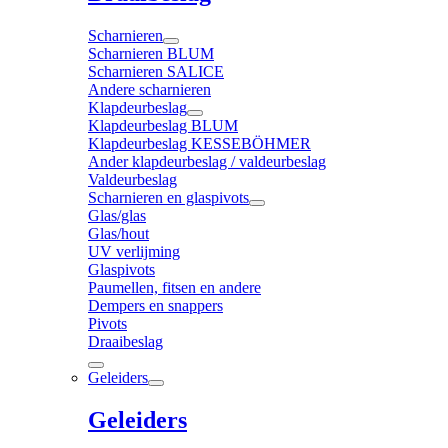
Scharnieren
Scharnieren BLUM
Scharnieren SALICE
Andere scharnieren
Klapdeurbeslag
Klapdeurbeslag BLUM
Klapdeurbeslag KESSEBÖHMER
Ander klapdeurbeslag / valdeurbeslag
Valdeurbeslag
Scharnieren en glaspivots
Glas/glas
Glas/hout
UV verlijming
Glaspivots
Paumellen, fitsen en andere
Dempers en snappers
Pivots
Draaibeslag
Geleiders
Geleiders