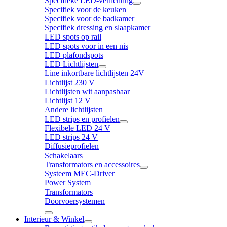
Specifieke LED-verlichting
Specifiek voor de keuken
Specifiek voor de badkamer
Specifiek dressing en slaapkamer
LED spots op rail
LED spots voor in een nis
LED plafondspots
LED Lichtlijsten
Line inkortbare lichtlijsten 24V
Lichtlijst 230 V
Lichtlijsten wit aanpasbaar
Lichtlijst 12 V
Andere lichtlijsten
LED strips en profielen
Flexibele LED 24 V
LED strips 24 V
Diffusieprofielen
Schakelaars
Transformators en accessoires
Systeem MEC-Driver
Power System
Transformators
Doorvoersystemen
Interieur & Winkel