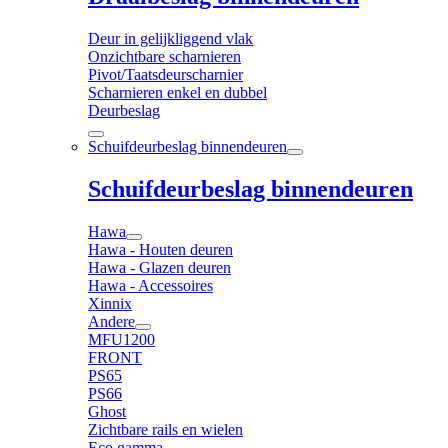
Deur in gelijkliggend vlak
Onzichtbare scharnieren
Pivot/Taatsdeurscharnier
Scharnieren enkel en dubbel
Deurbeslag
Schuifdeurbeslag binnendeuren
Schuifdeurbeslag binnendeuren
Hawa
Hawa - Houten deuren
Hawa - Glazen deuren
Hawa - Accessoires
Xinnix
Andere
MFU1200
FRONT
PS65
PS66
Ghost
Zichtbare rails en wielen
Eco gamma