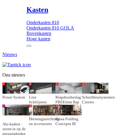
Kasten
Onderkasten 810
Onderkasten 810 GOLA
Bovenkasten
Hoge kasten
Nieuws
Ons nieuws
Power System
Line
Klapdeurbeslag
Schuifdeursystemen
lichtlijsten
FREEslim flap
Cinetto
Dressinginrichting
Hawa Folding
en accessoires
Concepta III
Alu-kaders :
zoom in op de
nieuwigheden