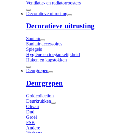
Ventilatie- en radiatorroosters
Decoratieve uitrusting
Decoratieve uitrusting
Sanitair
Sanitair accessoires
Spiegels
Hygiëne en toegankelijkheid
Haken en kapstokken
Deurgrepen
Deurgrepen
Goldcollection
Deurkrukken
Olivari
Dnd
Groël
FSB
Andere