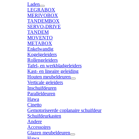
Laden
LEGRABOX
MERIVOBOX
TANDEMBOX
SERVO-DRIVE
TANDEM
MOVENTO
METABOX
Enkelwandig
Kogelgeleiders
Rollengeleiders
Tafel- en werkbladgeleiders
Kast- en lineaire geleiding
Houten meubeldeuren
Verticale geleiders
Inschuifdeuren
Paralleldeuren
Hawa
Cinetto
Gemotoriseerde coplanaire schuifdeur
Schuifdeurkasten
Andere
Accessoires
Glazen meubeldeuren
Hawa