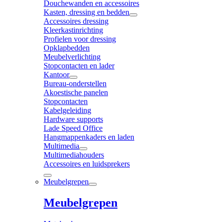
Douchewanden en accessoires
Kasten, dressing en bedden
Accessoires dressing
Kleerkastinrichting
Profielen voor dressing
Opklapbedden
Meubelverlichting
Stopcontacten en lader
Kantoor
Bureau-onderstellen
Akoestische panelen
Stopcontacten
Kabelgeleiding
Hardware supports
Lade Speed Office
Hangmappenkaders en laden
Multimedia
Multimediahouders
Accessoires en luidsprekers
Meubelgrepen
Meubelgrepen