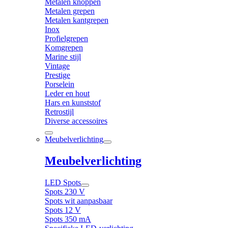
Metalen knoppen
Metalen grepen
Metalen kantgrepen
Inox
Profielgrepen
Komgrepen
Marine stijl
Vintage
Prestige
Porselein
Leder en hout
Hars en kunststof
Retrostijl
Diverse accessoires
Meubelverlichting
Meubelverlichting
LED Spots
Spots 230 V
Spots wit aanpasbaar
Spots 12 V
Spots 350 mA