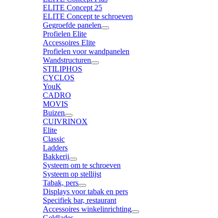
ELITE Concept 25
ELITE Concept te schroeven
Gegroefde panelen
Profielen Elite
Accessoires Elite
Profielen voor wandpanelen
Wandstructuren
STILIPHOS
CYCLOS
YouK
CADRO
MOVIS
Buizen
CUIVRINOX
Elite
Classic
Ladders
Bakkerij
Systeem om te schroeven
Systeem op stellijst
Tabak, pers
Displays voor tabak en pers
Specifiek bar, restaurant
Accessoires winkelinrichting
Geldlades