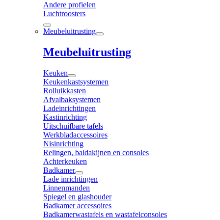
Andere profielen
Luchtroosters
Meubeluitrusting
Meubeluitrusting
Keuken
Keukenkastsystemen
Rolluikkasten
Afvalbaksystemen
Ladeinrichtingen
Kastinrichting
Uitschuifbare tafels
Werkbladaccessoires
Nisinrichting
Relingen, baldakijnen en consoles
Achterkeuken
Badkamer
Lade inrichtingen
Linnenmanden
Spiegel en glashouder
Badkamer accessoires
Badkamerwastafels en wastafelconsoles