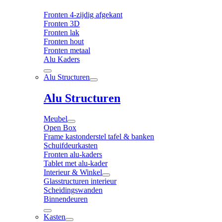
Fronten 4-zijdig afgekant
Fronten 3D
Fronten lak
Fronten hout
Fronten metaal
Alu Kaders
Alu Structuren
Alu Structuren
Meubel
Open Box
Frame kastonderstel tafel & banken
Schuifdeurkasten
Fronten alu-kaders
Tablet met alu-kader
Interieur & Winkel
Glasstructuren interieur
Scheidingswanden
Binnendeuren
Kasten