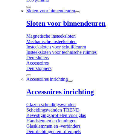
Sloten voor binnendeuren
Sloten voor binnendeuren
Magnetische insteeksloten
Mechanische insteeksloten
Insteeksloten voor schuifdeuren
Insteeksloten voor technische ruimtes
Deursluiters
Accessoires
Deurstoppers
Accessoires inrichting
Accessoires inrichting
Glazen scheidingswanden
Scheidingswanden TREND
Bevestigingsprofielen voor glas
Handsteunen en leuningen
Glasklemmen en -verbinders
Deurdichtingen en -drempels