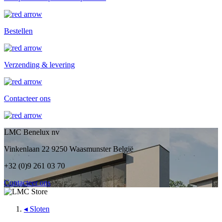
Bestellen
Verzending & levering
Contacteer ons
LMC Benelux nv
Vinkenlaan 22 9250 Waasmunster België
+32 (0)9 261 03 70
Contacteer ons
◂
Sloten