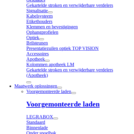
Gekartelde stroken en verwijderbare verdelers
Signalisatie
Kabelsysteem
Etikethouders
Klemmen en bevestigingen
Ophangprofielen
Optiek
Brilsteunen
Presentatiezuilen optiek TOP VISION
Accessoires
Apotheek
Kolommen apotheek LM
Gekartelde stroken en verwijderbare verdelers
(Apotheek)
Maatwerk oplossingen
Voorgemonteerde laden
Voorgemonteerde laden
LEGRABOX
Standaard
Binnenlade
Onder spoelbak