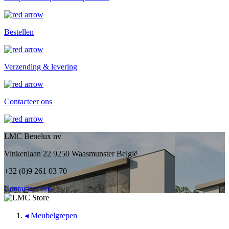
Bestellen
Verzending & levering
Contacteer ons
LMC Benelux nv
Vinkenlaan 22 9250 Waasmunster België
+32 (0)9 261 03 70
Contacteer ons
◂
Meubelgrepen