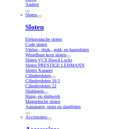
Andere
Sloten
Sloten
Elektronische sloten
Code sloten
Vitrine-, druk-, geld- en hangsloten
Wisselbare kern sloten
Sloten VCS Huwil Locks
Sloten PRESTIGE LEHMANN
Sloten Xspares
Cilindersloten
Cilindersloten 16,5
Cilindersloten 22
Sluitingen
Hang- en sluitwerk
Magnetische sloten
Aanslagen, stops en slaglijsten
Accessoires