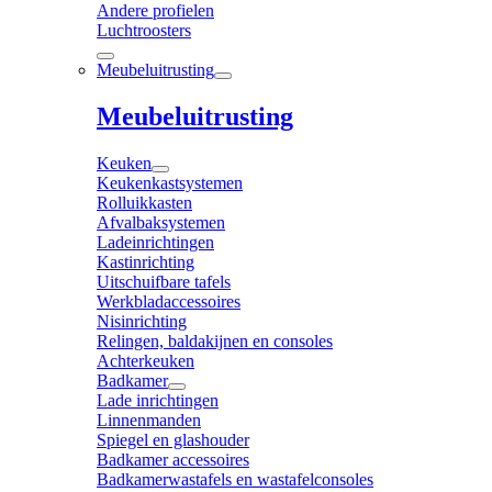
Andere profielen
Luchtroosters
Meubeluitrusting
Meubeluitrusting
Keuken
Keukenkastsystemen
Rolluikkasten
Afvalbaksystemen
Ladeinrichtingen
Kastinrichting
Uitschuifbare tafels
Werkbladaccessoires
Nisinrichting
Relingen, baldakijnen en consoles
Achterkeuken
Badkamer
Lade inrichtingen
Linnenmanden
Spiegel en glashouder
Badkamer accessoires
Badkamerwastafels en wastafelconsoles