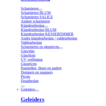
Scharnieren
Scharnieren BLUM
Scharnieren SALICE
Andere scharnieren
Klapdeurbeslag
Klapdeurbeslag BLUM
Klapdeurbeslag KESSEBÖHMER
Ander klapdeurbeslag / valdeurbeslag
Valdeurbeslag
Scharnieren en glaspivots
Glas/glas
Glas/hout
UV verlijming
Glaspivots
Paumellen, fitsen en andere
Dempers en snappers
Pivots
Draaibeslag
Geleiders
Geleiders