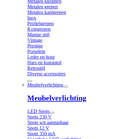
Metalen knoppen
Metalen grepen
Metalen kantgrepen
Inox
Profielgrepen
Komgrepen
Marine stijl
Vintage
Prestige
Porselein
Leder en hout
Hars en kunststof
Retrostijl
Diverse accessoires
Meubelverlichting
Meubelverlichting
LED Spots
Spots 230 V
Spots wit aanpasbaar
Spots 12 V
Spots 350 mA