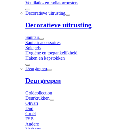
Ventilatie- en radiatorroosters
Decoratieve uitrusting
Decoratieve uitrusting
Sanitair
Sanitair accessoires
Spiegels
Hygiëne en toegankelijkheid
Haken en kapstokken
Deurgrepen
Deurgrepen
Goldcollection
Deurkrukken
Olivari
Dnd
Groël
FSB
Andere