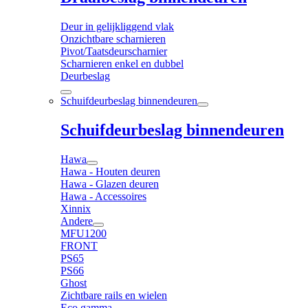
Deur in gelijkliggend vlak
Onzichtbare scharnieren
Pivot/Taatsdeurscharnier
Scharnieren enkel en dubbel
Deurbeslag
Schuifdeurbeslag binnendeuren
Schuifdeurbeslag binnendeuren
Hawa
Hawa - Houten deuren
Hawa - Glazen deuren
Hawa - Accessoires
Xinnix
Andere
MFU1200
FRONT
PS65
PS66
Ghost
Zichtbare rails en wielen
Eco gamma