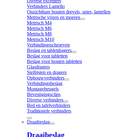
Diverse excenters
Verbinders Lamello
Onzichtbare houten drevels, spies, lamellen
Metrische vijzen en moeren
Metrisch M4
Metrisch M6
Metrisch M8
Metrisch M10
Verbindingsschroeven
Beslag en tabletdragers
Beslag voor tabletten
Beslag voor houten tabletten
Glasdragers
Stellijsten en dragers
Opbouwverbinders
Verbindingsbeslag
Montagebeugels
Bevestigingsclips
Diverse verbinders
Bed en tafelverbinders
Traditionele verbinders
Draaibeslag
Draaibeslag