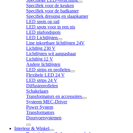
Specifieke LED-verlichting
Specifiek voor de keuken
Specifiek voor de badkamer
Specifiek dressing en slaapkamer
LED spots op rail
LED spots voor in een nis
LED plafondspots
LED Lichtlijsten
Line inkortbare lichtlijsten 24V
Lichtlijst 230 V
Lichtlijsten wit aanpasbaar
Lichtlijst 12 V
Andere lichtlijsten
LED strips en profielen
Flexibele LED 24 V
LED strips 24 V
Diffusieprofielen
Schakelaars
Transformators en accessoires
Systeem MEC-Driver
Power System
Transformators
Doorvoersystemen
Interieur & Winkel