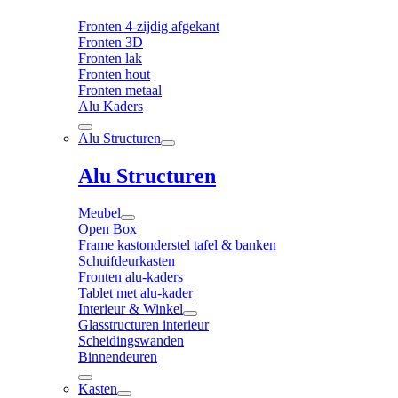
Fronten 4-zijdig afgekant
Fronten 3D
Fronten lak
Fronten hout
Fronten metaal
Alu Kaders
Alu Structuren
Alu Structuren
Meubel
Open Box
Frame kastonderstel tafel & banken
Schuifdeurkasten
Fronten alu-kaders
Tablet met alu-kader
Interieur & Winkel
Glasstructuren interieur
Scheidingswanden
Binnendeuren
Kasten