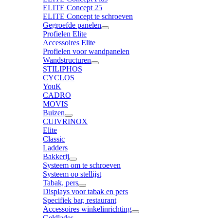
ELITE Concept 25
ELITE Concept te schroeven
Gegroefde panelen
Profielen Elite
Accessoires Elite
Profielen voor wandpanelen
Wandstructuren
STILIPHOS
CYCLOS
YouK
CADRO
MOVIS
Buizen
CUIVRINOX
Elite
Classic
Ladders
Bakkerij
Systeem om te schroeven
Systeem op stellijst
Tabak, pers
Displays voor tabak en pers
Specifiek bar, restaurant
Accessoires winkelinrichting
Geldlades