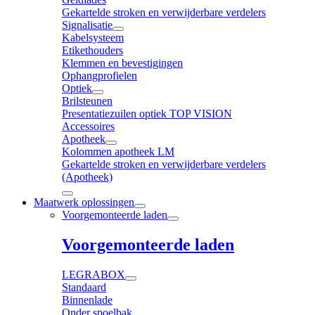
Gekartelde stroken en verwijderbare verdelers
Signalisatie
Kabelsysteem
Etikethouders
Klemmen en bevestigingen
Ophangprofielen
Optiek
Brilsteunen
Presentatiezuilen optiek TOP VISION
Accessoires
Apotheek
Kolommen apotheek LM
Gekartelde stroken en verwijderbare verdelers
(Apotheek)
Maatwerk oplossingen
Voorgemonteerde laden
Voorgemonteerde laden
LEGRABOX
Standaard
Binnenlade
Onder spoelbak