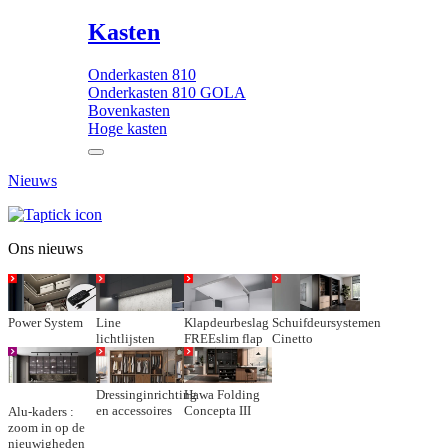
Kasten
Onderkasten 810
Onderkasten 810 GOLA
Bovenkasten
Hoge kasten
Nieuws
Ons nieuws
Power System
Line
Klapdeurbeslag
Schuifdeursystemen
lichtlijsten
FREEslim flap
Cinetto
Dressinginrichting
Hawa Folding
en accessoires
Concepta III
Alu-kaders :
zoom in op de
nieuwigheden