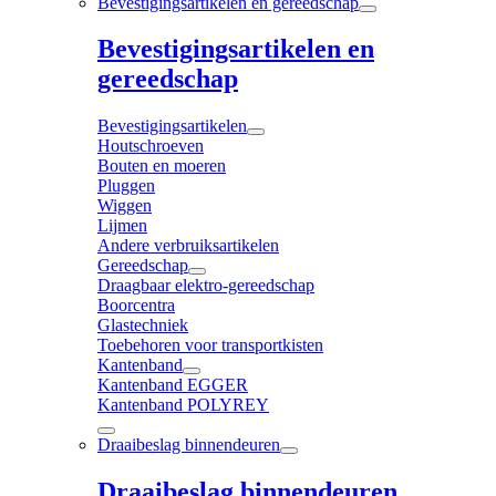
Bevestigingsartikelen en gereedschap
Bevestigingsartikelen en
gereedschap
Bevestigingsartikelen
Houtschroeven
Bouten en moeren
Pluggen
Wiggen
Lijmen
Andere verbruiksartikelen
Gereedschap
Draagbaar elektro-gereedschap
Boorcentra
Glastechniek
Toebehoren voor transportkisten
Kantenband
Kantenband EGGER
Kantenband POLYREY
Draaibeslag binnendeuren
Draaibeslag binnendeuren