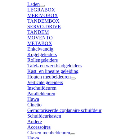
Laden
LEGRABOX
MERIVOBOX
TANDEMBOX
SERVO-DRIVE
TANDEM
MOVENTO
METABOX
Enkelwandig
Kogelgeleiders
Rollengeleiders
Tafel- en werkbladgeleiders
Kast- en lineaire geleiding
Houten meubeldeuren
Verticale geleiders
Inschuifdeuren
Paralleldeuren
Hawa
Cinetto
Gemotoriseerde coplanaire schuifdeur
Schuifdeurkasten
Andere
Accessoires
Glazen meubeldeuren
Hawa