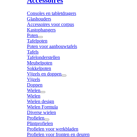
Accessoires
Consoles en tabletdragers
Glashouders
Accessoires voor corpus
Kastophangers
Poten
Tafelpoten
Poten voor aanbouwtafels
Tafels
Tafelonderstellen
Meubelpoten
Sokkelpoten
Vijzels en doppen
Vijzels
Doppen
Wielen
Wielen
Wielen design
Wielen Formula
Diverse wielen
Profielen
Plintprofielen
Profielen voor werkbladen
Profielen voor fronten en deuren