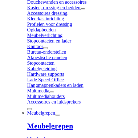
Douchewanden en accessoires
Kasten, dressing en bedden
Accessoires dressing
Kleerkastinrichting
Profielen voor dressing
Opklapbedden
Meubelverlichting
Stopcontacten en lader
Kantoor
Bureau-onderstellen
Akoestische panelen
Stopcontacten
Kabelgeleiding
Hardware supports
Lade Speed Office
Hangmappenkaders en laden
Multimedia
Multimediahouders
Accessoires en luidsprekers
Meubelgrepen
Meubelgrepen