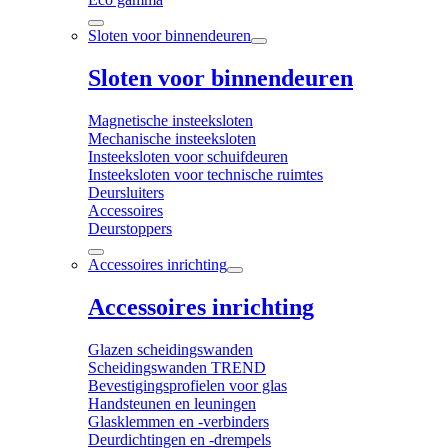
Sloten voor binnendeuren
Sloten voor binnendeuren
Magnetische insteeksloten
Mechanische insteeksloten
Insteeksloten voor schuifdeuren
Insteeksloten voor technische ruimtes
Deursluiters
Accessoires
Deurstoppers
Accessoires inrichting
Accessoires inrichting
Glazen scheidingswanden
Scheidingswanden TREND
Bevestigingsprofielen voor glas
Handsteunen en leuningen
Glasklemmen en -verbinders
Deurdichtingen en -drempels