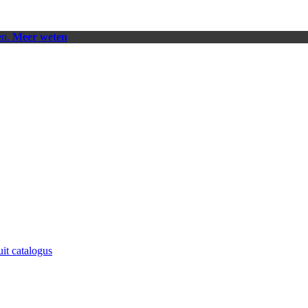
en.
Meer weten
uit catalogus