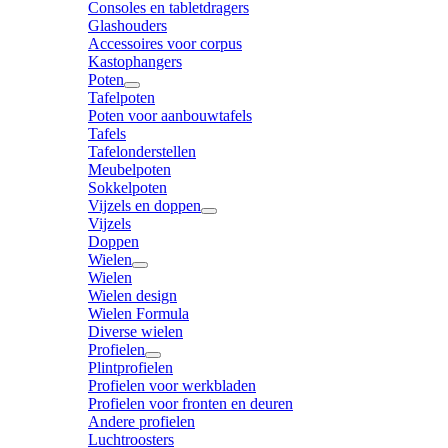
Consoles en tabletdragers
Glashouders
Accessoires voor corpus
Kastophangers
Poten
Tafelpoten
Poten voor aanbouwtafels
Tafels
Tafelonderstellen
Meubelpoten
Sokkelpoten
Vijzels en doppen
Vijzels
Doppen
Wielen
Wielen
Wielen design
Wielen Formula
Diverse wielen
Profielen
Plintprofielen
Profielen voor werkbladen
Profielen voor fronten en deuren
Andere profielen
Luchtroosters