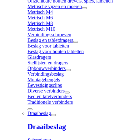
Onzichtbare houten drevels, spies, lamellen
Metrische vijzen en moeren
Metrisch M4
Metrisch M6
Metrisch M8
Metrisch M10
Verbindingsschroeven
Beslag en tabletdragers
Beslag voor tabletten
Beslag voor houten tabletten
Glasdragers
Stellijsten en dragers
Opbouwverbinders
Verbindingsbeslag
Montagebeugels
Bevestigingsclips
Diverse verbinders
Bed en tafelverbinders
Traditionele verbinders
Draaibeslag
Draaibeslag
Scharnieren