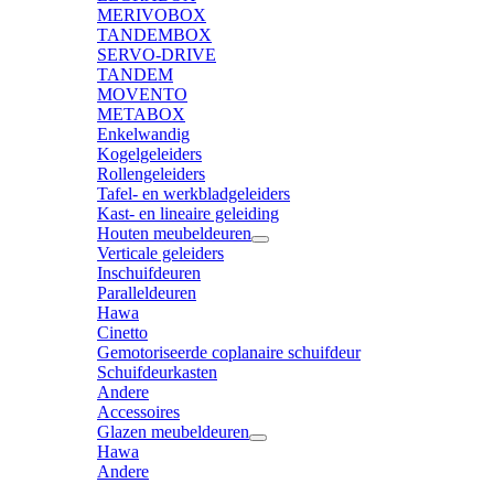
MERIVOBOX
TANDEMBOX
SERVO-DRIVE
TANDEM
MOVENTO
METABOX
Enkelwandig
Kogelgeleiders
Rollengeleiders
Tafel- en werkbladgeleiders
Kast- en lineaire geleiding
Houten meubeldeuren
Verticale geleiders
Inschuifdeuren
Paralleldeuren
Hawa
Cinetto
Gemotoriseerde coplanaire schuifdeur
Schuifdeurkasten
Andere
Accessoires
Glazen meubeldeuren
Hawa
Andere