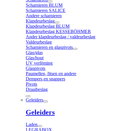
Scharnieren BLUM
Scharnieren SALICE
Andere scharnieren
Klapdeurbeslag
Klapdeurbeslag BLUM
Klapdeurbeslag KESSEBÖHMER
Ander klapdeurbeslag / valdeurbeslag
Valdeurbeslag
Scharnieren en glaspivots
Glas/glas
Glas/hout
UV verlijming
Glaspivots
Paumellen, fitsen en andere
Dempers en snappers
Pivots
Draaibeslag
Geleiders
Geleiders
Laden
LEGRABOX