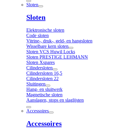
Sloten
Sloten
Elektronische sloten
Code sloten
Vitrine-, druk-, geld- en hangsloten
Wisselbare kern sloten
Sloten VCS Huwil Locks
Sloten PRESTIGE LEHMANN
Sloten Xspares
Cilindersloten
Cilindersloten 16,5
Cilindersloten 22
Sluitingen
Hang- en sluitwerk
Magnetische sloten
Aanslagen, stops en slaglijsten
Accessoires
Accessoires