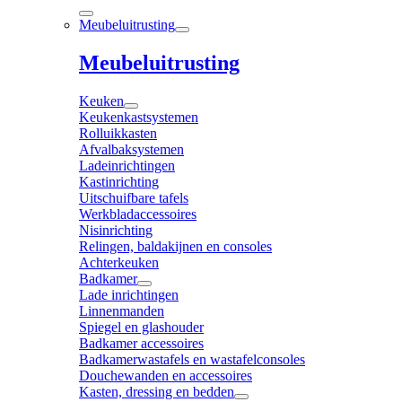
Meubeluitrusting
Meubeluitrusting
Keuken
Keukenkastsystemen
Rolluikkasten
Afvalbaksystemen
Ladeinrichtingen
Kastinrichting
Uitschuifbare tafels
Werkbladaccessoires
Nisinrichting
Relingen, baldakijnen en consoles
Achterkeuken
Badkamer
Lade inrichtingen
Linnenmanden
Spiegel en glashouder
Badkamer accessoires
Badkamerwastafels en wastafelconsoles
Douchewanden en accessoires
Kasten, dressing en bedden