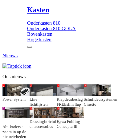
Kasten
Onderkasten 810
Onderkasten 810 GOLA
Bovenkasten
Hoge kasten
Nieuws
Ons nieuws
Power System
Line
Klapdeurbeslag
Schuifdeursystemen
lichtlijsten
FREEslim flap
Cinetto
Dressinginrichting
Hawa Folding
en accessoires
Concepta III
Alu-kaders :
zoom in op de
nieuwigheden