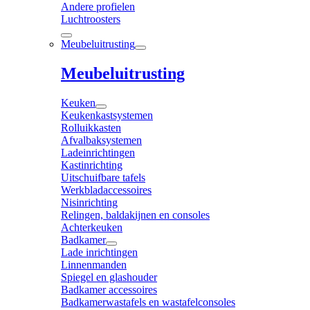
Andere profielen
Luchtroosters
Meubeluitrusting
Meubeluitrusting
Keuken
Keukenkastsystemen
Rolluikkasten
Afvalbaksystemen
Ladeinrichtingen
Kastinrichting
Uitschuifbare tafels
Werkbladaccessoires
Nisinrichting
Relingen, baldakijnen en consoles
Achterkeuken
Badkamer
Lade inrichtingen
Linnenmanden
Spiegel en glashouder
Badkamer accessoires
Badkamerwastafels en wastafelconsoles