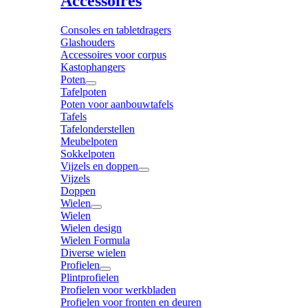
Accessoires
Consoles en tabletdragers
Glashouders
Accessoires voor corpus
Kastophangers
Poten
Tafelpoten
Poten voor aanbouwtafels
Tafels
Tafelonderstellen
Meubelpoten
Sokkelpoten
Vijzels en doppen
Vijzels
Doppen
Wielen
Wielen
Wielen design
Wielen Formula
Diverse wielen
Profielen
Plintprofielen
Profielen voor werkbladen
Profielen voor fronten en deuren