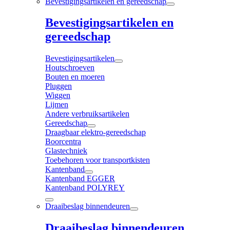
Bevestigingsartikelen en gereedschap
Bevestigingsartikelen en
gereedschap
Bevestigingsartikelen
Houtschroeven
Bouten en moeren
Pluggen
Wiggen
Lijmen
Andere verbruiksartikelen
Gereedschap
Draagbaar elektro-gereedschap
Boorcentra
Glastechniek
Toebehoren voor transportkisten
Kantenband
Kantenband EGGER
Kantenband POLYREY
Draaibeslag binnendeuren
Draaibeslag binnendeuren