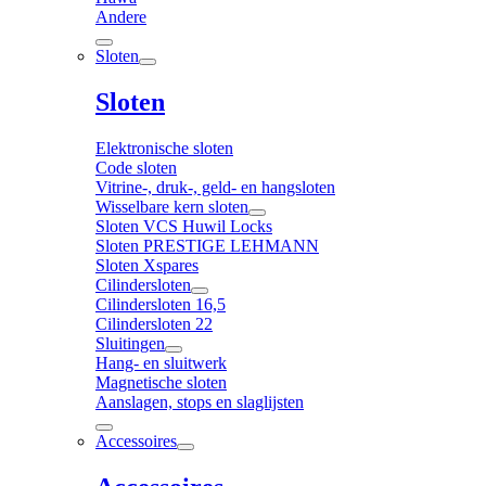
Andere
Sloten
Sloten
Elektronische sloten
Code sloten
Vitrine-, druk-, geld- en hangsloten
Wisselbare kern sloten
Sloten VCS Huwil Locks
Sloten PRESTIGE LEHMANN
Sloten Xspares
Cilindersloten
Cilindersloten 16,5
Cilindersloten 22
Sluitingen
Hang- en sluitwerk
Magnetische sloten
Aanslagen, stops en slaglijsten
Accessoires