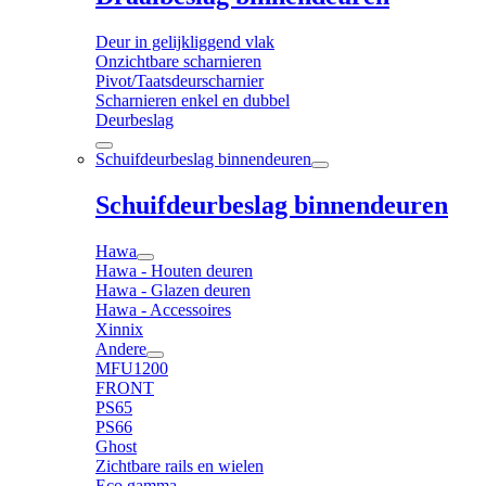
Deur in gelijkliggend vlak
Onzichtbare scharnieren
Pivot/Taatsdeurscharnier
Scharnieren enkel en dubbel
Deurbeslag
Schuifdeurbeslag binnendeuren
Schuifdeurbeslag binnendeuren
Hawa
Hawa - Houten deuren
Hawa - Glazen deuren
Hawa - Accessoires
Xinnix
Andere
MFU1200
FRONT
PS65
PS66
Ghost
Zichtbare rails en wielen
Eco gamma