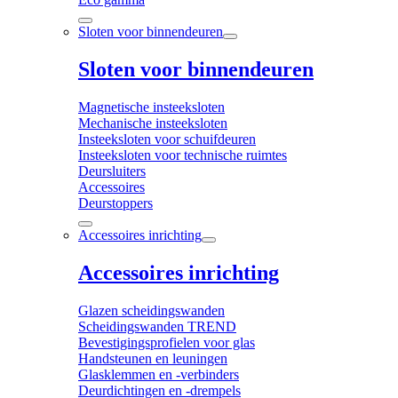
Sloten voor binnendeuren
Sloten voor binnendeuren
Magnetische insteeksloten
Mechanische insteeksloten
Insteeksloten voor schuifdeuren
Insteeksloten voor technische ruimtes
Deursluiters
Accessoires
Deurstoppers
Accessoires inrichting
Accessoires inrichting
Glazen scheidingswanden
Scheidingswanden TREND
Bevestigingsprofielen voor glas
Handsteunen en leuningen
Glasklemmen en -verbinders
Deurdichtingen en -drempels