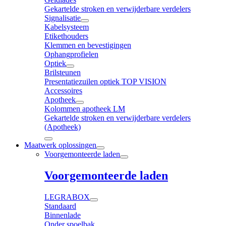
Gekartelde stroken en verwijderbare verdelers
Signalisatie
Kabelsysteem
Etikethouders
Klemmen en bevestigingen
Ophangprofielen
Optiek
Brilsteunen
Presentatiezuilen optiek TOP VISION
Accessoires
Apotheek
Kolommen apotheek LM
Gekartelde stroken en verwijderbare verdelers
(Apotheek)
Maatwerk oplossingen
Voorgemonteerde laden
Voorgemonteerde laden
LEGRABOX
Standaard
Binnenlade
Onder spoelbak