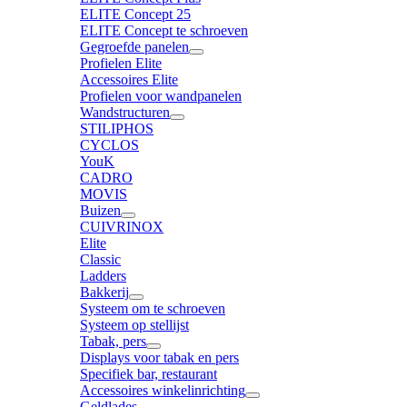
ELITE Concept 25
ELITE Concept te schroeven
Gegroefde panelen
Profielen Elite
Accessoires Elite
Profielen voor wandpanelen
Wandstructuren
STILIPHOS
CYCLOS
YouK
CADRO
MOVIS
Buizen
CUIVRINOX
Elite
Classic
Ladders
Bakkerij
Systeem om te schroeven
Systeem op stellijst
Tabak, pers
Displays voor tabak en pers
Specifiek bar, restaurant
Accessoires winkelinrichting
Geldlades