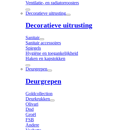
Ventilatie- en radiatorroosters
Decoratieve uitrusting
Decoratieve uitrusting
Sanitair
Sanitair accessoires
Spiegels
Hygiëne en toegankelijkheid
Haken en kapstokken
Deurgrepen
Deurgrepen
Goldcollection
Deurkrukken
Olivari
Dnd
Groël
FSB
Andere