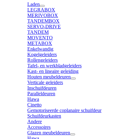
Laden
LEGRABOX
MERIVOBOX
TANDEMBOX
SERVO-DRIVE
TANDEM
MOVENTO
METABOX
Enkelwandig
Kogelgeleiders
Rollengeleiders
Tafel- en werkbladgeleiders
Kast- en lineaire geleiding
Houten meubeldeuren
Verticale geleiders
Inschuifdeuren
Paralleldeuren
Hawa
Cinetto
Gemotoriseerde coplanaire schuifdeur
Schuifdeurkasten
Andere
Accessoires
Glazen meubeldeuren
Hawa