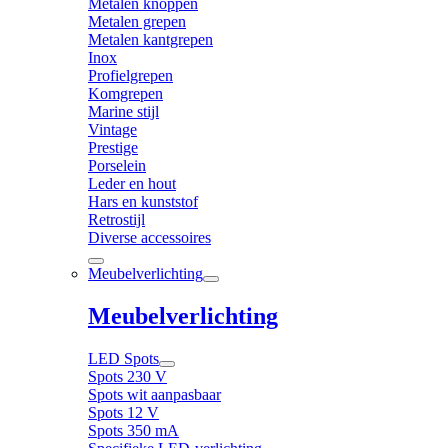
Metalen knoppen
Metalen grepen
Metalen kantgrepen
Inox
Profielgrepen
Komgrepen
Marine stijl
Vintage
Prestige
Porselein
Leder en hout
Hars en kunststof
Retrostijl
Diverse accessoires
Meubelverlichting
Meubelverlichting
LED Spots
Spots 230 V
Spots wit aanpasbaar
Spots 12 V
Spots 350 mA