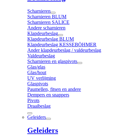
Scharnieren
Scharnieren BLUM
Scharnieren SALICE
Andere scharnieren
Klapdeurbeslag
Klapdeurbeslag BLUM
Klapdeurbeslag KESSEBÖHMER
Ander klapdeurbeslag / valdeurbeslag
Valdeurbeslag
Scharnieren en glaspivots
Glas/glas
Glas/hout
UV verlijming
Glaspivots
Paumellen, fitsen en andere
Dempers en snappers
Pivots
Draaibeslag
Geleiders
Geleiders