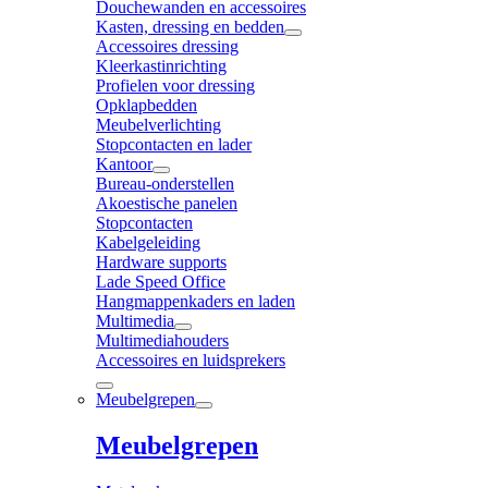
Douchewanden en accessoires
Kasten, dressing en bedden
Accessoires dressing
Kleerkastinrichting
Profielen voor dressing
Opklapbedden
Meubelverlichting
Stopcontacten en lader
Kantoor
Bureau-onderstellen
Akoestische panelen
Stopcontacten
Kabelgeleiding
Hardware supports
Lade Speed Office
Hangmappenkaders en laden
Multimedia
Multimediahouders
Accessoires en luidsprekers
Meubelgrepen
Meubelgrepen