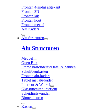
Fronten 4-zijdig afgekant
Fronten 3D
Fronten lak
Fronten hout
Fronten metaal
Alu Kaders
Alu Structuren
Alu Structuren
Meubel
Open Box
Frame kastonderstel tafel & banken
Schuifdeurkasten
Fronten alu-kaders
Tablet met alu-kader
Interieur & Winkel
Glasstructuren interieur
Scheidingswanden
Binnendeuren
Kasten