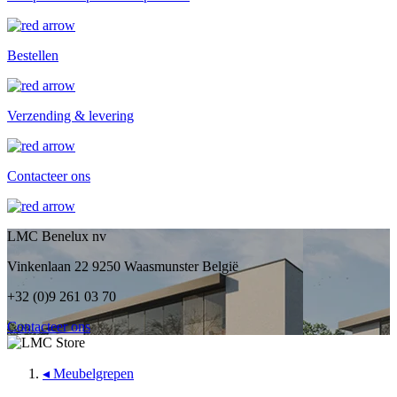
Bestellen
Verzending & levering
Contacteer ons
LMC Benelux nv
Vinkenlaan 22 9250 Waasmunster België
+32 (0)9 261 03 70
Contacteer ons
◂
Meubelgrepen