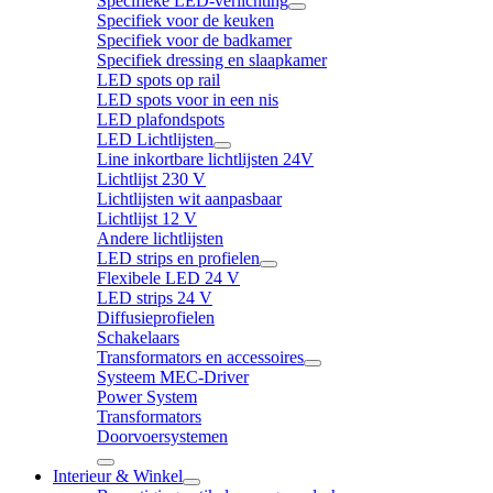
Specifieke LED-verlichting
Specifiek voor de keuken
Specifiek voor de badkamer
Specifiek dressing en slaapkamer
LED spots op rail
LED spots voor in een nis
LED plafondspots
LED Lichtlijsten
Line inkortbare lichtlijsten 24V
Lichtlijst 230 V
Lichtlijsten wit aanpasbaar
Lichtlijst 12 V
Andere lichtlijsten
LED strips en profielen
Flexibele LED 24 V
LED strips 24 V
Diffusieprofielen
Schakelaars
Transformators en accessoires
Systeem MEC-Driver
Power System
Transformators
Doorvoersystemen
Interieur & Winkel