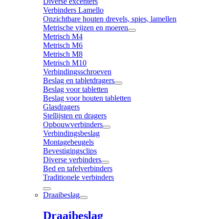
Diverse excenters
Verbinders Lamello
Onzichtbare houten drevels, spies, lamellen
Metrische vijzen en moeren
Metrisch M4
Metrisch M6
Metrisch M8
Metrisch M10
Verbindingsschroeven
Beslag en tabletdragers
Beslag voor tabletten
Beslag voor houten tabletten
Glasdragers
Stellijsten en dragers
Opbouwverbinders
Verbindingsbeslag
Montagebeugels
Bevestigingsclips
Diverse verbinders
Bed en tafelverbinders
Traditionele verbinders
Draaibeslag
Draaibeslag