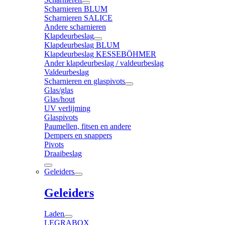
Scharnieren BLUM
Scharnieren SALICE
Andere scharnieren
Klapdeurbeslag
Klapdeurbeslag BLUM
Klapdeurbeslag KESSEBÖHMER
Ander klapdeurbeslag / valdeurbeslag
Valdeurbeslag
Scharnieren en glaspivots
Glas/glas
Glas/hout
UV verlijming
Glaspivots
Paumellen, fitsen en andere
Dempers en snappers
Pivots
Draaibeslag
Geleiders
Geleiders
Laden
LEGRABOX