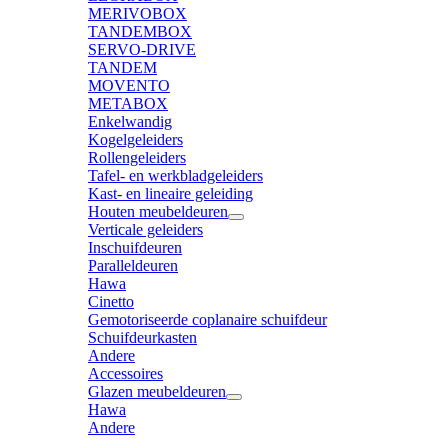
MERIVOBOX
TANDEMBOX
SERVO-DRIVE
TANDEM
MOVENTO
METABOX
Enkelwandig
Kogelgeleiders
Rollengeleiders
Tafel- en werkbladgeleiders
Kast- en lineaire geleiding
Houten meubeldeuren
Verticale geleiders
Inschuifdeuren
Paralleldeuren
Hawa
Cinetto
Gemotoriseerde coplanaire schuifdeur
Schuifdeurkasten
Andere
Accessoires
Glazen meubeldeuren
Hawa
Andere