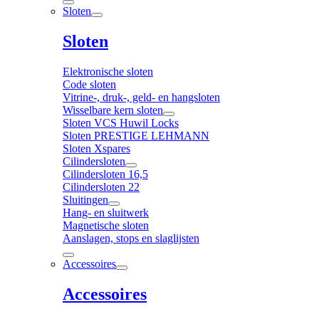
Sloten
Sloten
Elektronische sloten
Code sloten
Vitrine-, druk-, geld- en hangsloten
Wisselbare kern sloten
Sloten VCS Huwil Locks
Sloten PRESTIGE LEHMANN
Sloten Xspares
Cilindersloten
Cilindersloten 16,5
Cilindersloten 22
Sluitingen
Hang- en sluitwerk
Magnetische sloten
Aanslagen, stops en slaglijsten
Accessoires
Accessoires