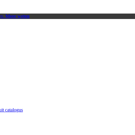
en.
Meer weten
uit catalogus