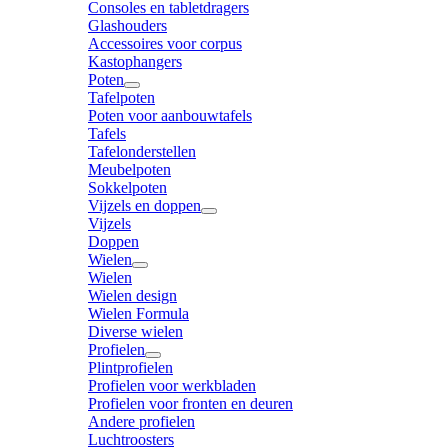
Consoles en tabletdragers
Glashouders
Accessoires voor corpus
Kastophangers
Poten
Tafelpoten
Poten voor aanbouwtafels
Tafels
Tafelonderstellen
Meubelpoten
Sokkelpoten
Vijzels en doppen
Vijzels
Doppen
Wielen
Wielen
Wielen design
Wielen Formula
Diverse wielen
Profielen
Plintprofielen
Profielen voor werkbladen
Profielen voor fronten en deuren
Andere profielen
Luchtroosters