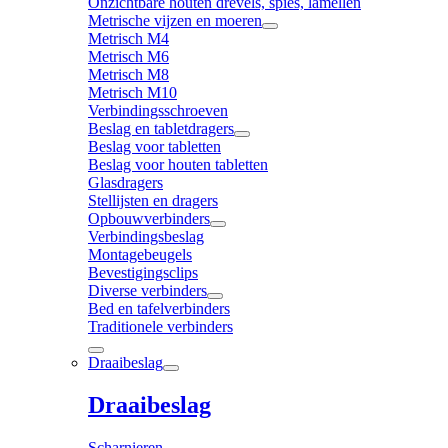
Onzichtbare houten drevels, spies, lamellen
Metrische vijzen en moeren
Metrisch M4
Metrisch M6
Metrisch M8
Metrisch M10
Verbindingsschroeven
Beslag en tabletdragers
Beslag voor tabletten
Beslag voor houten tabletten
Glasdragers
Stellijsten en dragers
Opbouwverbinders
Verbindingsbeslag
Montagebeugels
Bevestigingsclips
Diverse verbinders
Bed en tafelverbinders
Traditionele verbinders
Draaibeslag
Draaibeslag
Scharnieren