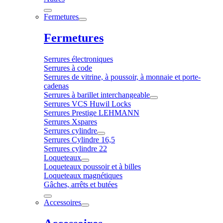
Fermetures
Fermetures
Serrures électroniques
Serrures à code
Serrures de vitrine, à poussoir, à monnaie et porte-
cadenas
Serrures à barillet interchangeable
Serrures VCS Huwil Locks
Serrures Prestige LEHMANN
Serrures Xspares
Serrures cylindre
Serrures Cylindre 16,5
Serrures cylindre 22
Loqueteaux
Loqueteaux poussoir et à billes
Loqueteaux magnétiques
Gâches, arrêts et butées
Accessoires