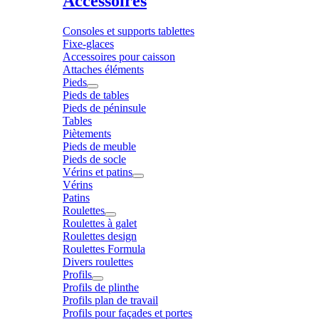
Accessoires
Consoles et supports tablettes
Fixe-glaces
Accessoires pour caisson
Attaches éléments
Pieds
Pieds de tables
Pieds de péninsule
Tables
Piètements
Pieds de meuble
Pieds de socle
Vérins et patins
Vérins
Patins
Roulettes
Roulettes à galet
Roulettes design
Roulettes Formula
Divers roulettes
Profils
Profils de plinthe
Profils plan de travail
Profils pour façades et portes