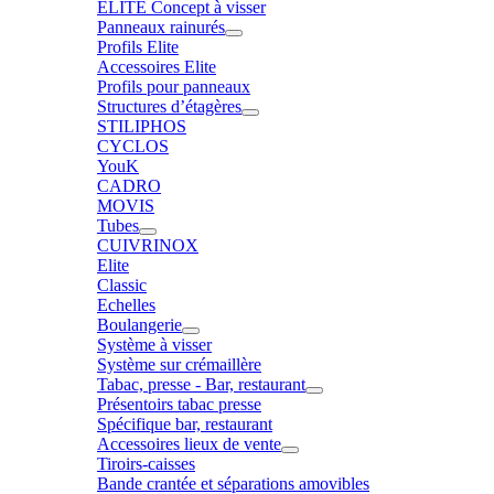
ELITE Concept à visser
Panneaux rainurés
Profils Elite
Accessoires Elite
Profils pour panneaux
Structures d’étagères
STILIPHOS
CYCLOS
YouK
CADRO
MOVIS
Tubes
CUIVRINOX
Elite
Classic
Echelles
Boulangerie
Système à visser
Système sur crémaillère
Tabac, presse - Bar, restaurant
Présentoirs tabac presse
Spécifique bar, restaurant
Accessoires lieux de vente
Tiroirs-caisses
Bande crantée et séparations amovibles