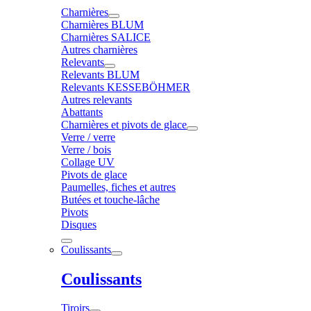
Charnières
Charnières BLUM
Charnières SALICE
Autres charnières
Relevants
Relevants BLUM
Relevants KESSEBÖHMER
Autres relevants
Abattants
Charnières et pivots de glace
Verre / verre
Verre / bois
Collage UV
Pivots de glace
Paumelles, fiches et autres
Butées et touche-lâche
Pivots
Disques
Coulissants
Coulissants
Tiroirs