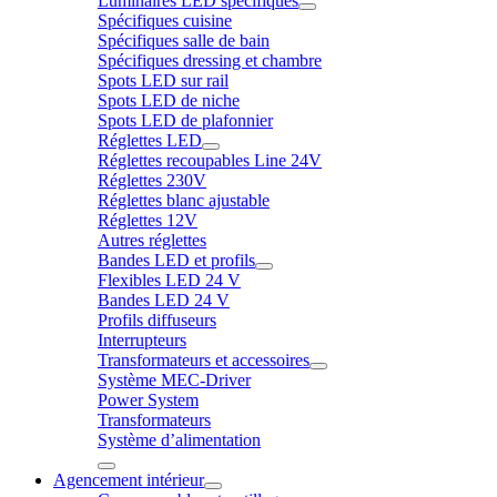
Luminaires LED spécifiques
Spécifiques cuisine
Spécifiques salle de bain
Spécifiques dressing et chambre
Spots LED sur rail
Spots LED de niche
Spots LED de plafonnier
Réglettes LED
Réglettes recoupables Line 24V
Réglettes 230V
Réglettes blanc ajustable
Réglettes 12V
Autres réglettes
Bandes LED et profils
Flexibles LED 24 V
Bandes LED 24 V
Profils diffuseurs
Interrupteurs
Transformateurs et accessoires
Système MEC-Driver
Power System
Transformateurs
Système d’alimentation
Agencement intérieur