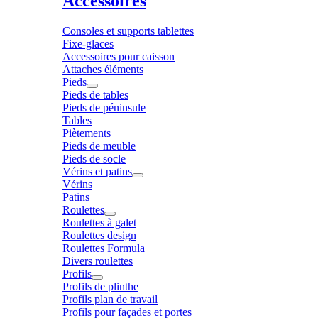
Accessoires
Consoles et supports tablettes
Fixe-glaces
Accessoires pour caisson
Attaches éléments
Pieds
Pieds de tables
Pieds de péninsule
Tables
Piètements
Pieds de meuble
Pieds de socle
Vérins et patins
Vérins
Patins
Roulettes
Roulettes à galet
Roulettes design
Roulettes Formula
Divers roulettes
Profils
Profils de plinthe
Profils plan de travail
Profils pour façades et portes