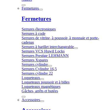
Fermetures
Fermetures
Serrures électroniques
Serrures à code
Serrures de vitrine, à poussoir, à monnaie et porte-
cadenas
Serrures à barillet interchangeable
Serrures VCS Huwil Locks
Serrures Prestige LEHMANN
Serrures Xspares
Serrures cylindre
Serrures Cylindre 16,5
Serrures cylindre 22
Loqueteaux
Loqueteaux poussoir et à billes
Loqueteaux magnétiques
Gâches, arrêts et butées
Accessoires