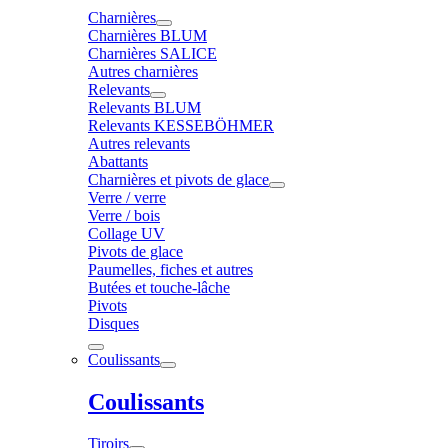
Charnières
Charnières BLUM
Charnières SALICE
Autres charnières
Relevants
Relevants BLUM
Relevants KESSEBÖHMER
Autres relevants
Abattants
Charnières et pivots de glace
Verre / verre
Verre / bois
Collage UV
Pivots de glace
Paumelles, fiches et autres
Butées et touche-lâche
Pivots
Disques
Coulissants
Coulissants
Tiroirs