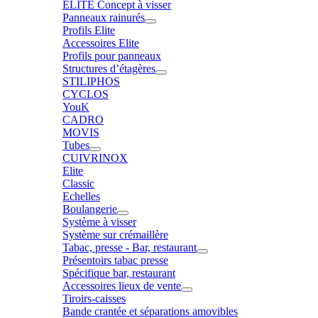
ELITE Concept à visser
Panneaux rainurés
Profils Elite
Accessoires Elite
Profils pour panneaux
Structures d’étagères
STILIPHOS
CYCLOS
YouK
CADRO
MOVIS
Tubes
CUIVRINOX
Elite
Classic
Echelles
Boulangerie
Système à visser
Système sur crémaillère
Tabac, presse - Bar, restaurant
Présentoirs tabac presse
Spécifique bar, restaurant
Accessoires lieux de vente
Tiroirs-caisses
Bande crantée et séparations amovibles