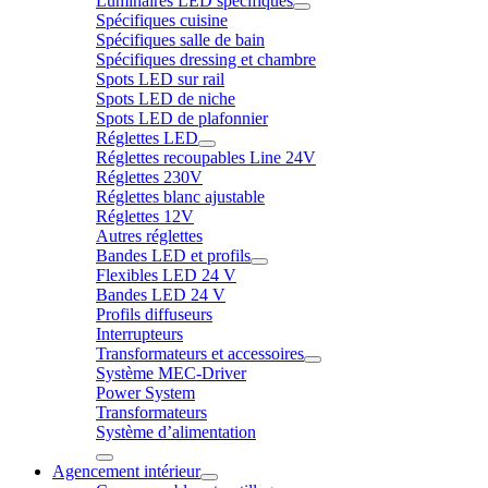
Luminaires LED spécifiques
Spécifiques cuisine
Spécifiques salle de bain
Spécifiques dressing et chambre
Spots LED sur rail
Spots LED de niche
Spots LED de plafonnier
Réglettes LED
Réglettes recoupables Line 24V
Réglettes 230V
Réglettes blanc ajustable
Réglettes 12V
Autres réglettes
Bandes LED et profils
Flexibles LED 24 V
Bandes LED 24 V
Profils diffuseurs
Interrupteurs
Transformateurs et accessoires
Système MEC-Driver
Power System
Transformateurs
Système d’alimentation
Agencement intérieur