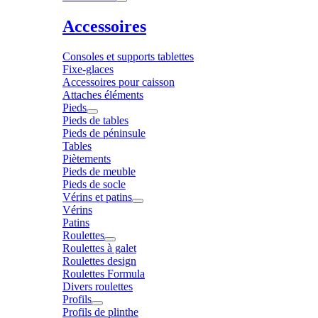
Accessoires
Consoles et supports tablettes
Fixe-glaces
Accessoires pour caisson
Attaches éléments
Pieds
Pieds de tables
Pieds de péninsule
Tables
Piètements
Pieds de meuble
Pieds de socle
Vérins et patins
Vérins
Patins
Roulettes
Roulettes à galet
Roulettes design
Roulettes Formula
Divers roulettes
Profils
Profils de plinthe