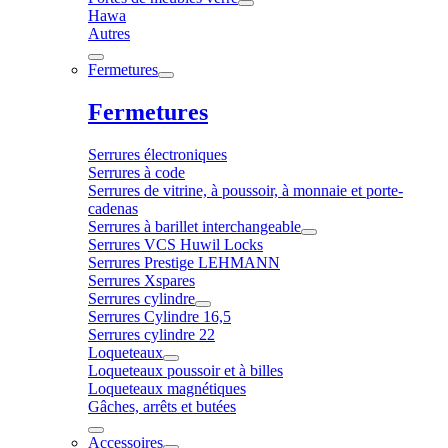
Hawa
Autres
Fermetures
Fermetures
Serrures électroniques
Serrures à code
Serrures de vitrine, à poussoir, à monnaie et porte-
cadenas
Serrures à barillet interchangeable
Serrures VCS Huwil Locks
Serrures Prestige LEHMANN
Serrures Xspares
Serrures cylindre
Serrures Cylindre 16,5
Serrures cylindre 22
Loqueteaux
Loqueteaux poussoir et à billes
Loqueteaux magnétiques
Gâches, arrêts et butées
Accessoires