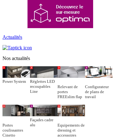
Actualités
Nos actualités
Power System
Réglettes LED
recoupables
Relevant de
Configurateur
Line
portes
de plans de
FREEslim flap
travail
Façades cadre
alu
Portes
Equipements de
coulissantes
dressing et
Cinetto
accessoires