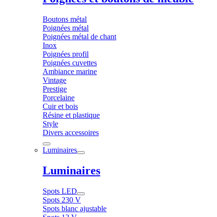
Boutons métal
Poignées métal
Poignées métal de chant
Inox
Poignées profil
Poignées cuvettes
Ambiance marine
Vintage
Prestige
Porcelaine
Cuir et bois
Résine et plastique
Style
Divers accessoires
Luminaires
Luminaires
Spots LED
Spots 230 V
Spots blanc ajustable