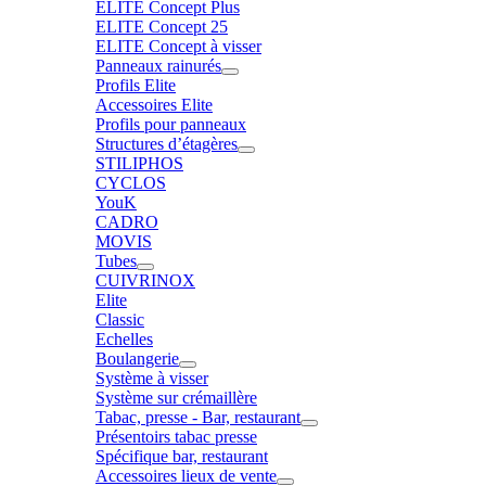
ELITE Concept Plus
ELITE Concept 25
ELITE Concept à visser
Panneaux rainurés
Profils Elite
Accessoires Elite
Profils pour panneaux
Structures d’étagères
STILIPHOS
CYCLOS
YouK
CADRO
MOVIS
Tubes
CUIVRINOX
Elite
Classic
Echelles
Boulangerie
Système à visser
Système sur crémaillère
Tabac, presse - Bar, restaurant
Présentoirs tabac presse
Spécifique bar, restaurant
Accessoires lieux de vente