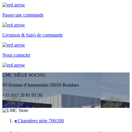
Passer une commande
Livraison & Suivi de commande
Nous contacter
LMC SIÈGE SOCIAL
93 Avenue d'Amsterdam 59910 Bondues
+33 (0)3 20 81 93 50
Contactez-nous
◂
Charnières série 700/200