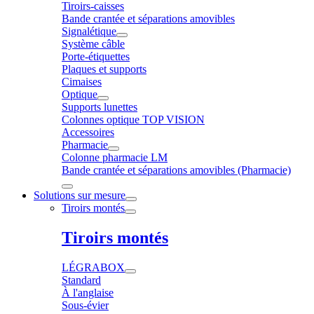
Tiroirs-caisses
Bande crantée et séparations amovibles
Signalétique
Système câble
Porte-étiquettes
Plaques et supports
Cimaises
Optique
Supports lunettes
Colonnes optique TOP VISION
Accessoires
Pharmacie
Colonne pharmacie LM
Bande crantée et séparations amovibles (Pharmacie)
Solutions sur mesure
Tiroirs montés
Tiroirs montés
LÉGRABOX
Standard
À l'anglaise
Sous-évier