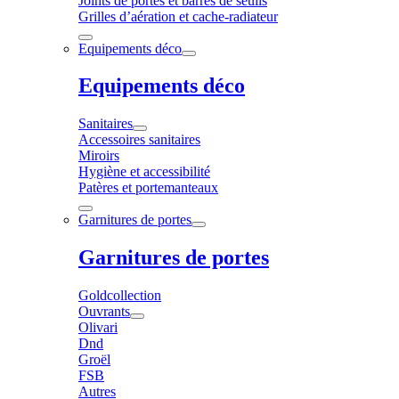
Joints de portes et barres de seuils
Grilles d’aération et cache-radiateur
Equipements déco
Equipements déco
Sanitaires
Accessoires sanitaires
Miroirs
Hygiène et accessibilité
Patères et portemanteaux
Garnitures de portes
Garnitures de portes
Goldcollection
Ouvrants
Olivari
Dnd
Groël
FSB
Autres