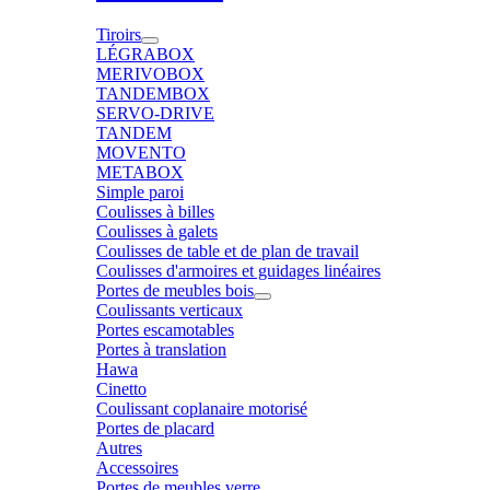
Tiroirs
LÉGRABOX
MERIVOBOX
TANDEMBOX
SERVO-DRIVE
TANDEM
MOVENTO
METABOX
Simple paroi
Coulisses à billes
Coulisses à galets
Coulisses de table et de plan de travail
Coulisses d'armoires et guidages linéaires
Portes de meubles bois
Coulissants verticaux
Portes escamotables
Portes à translation
Hawa
Cinetto
Coulissant coplanaire motorisé
Portes de placard
Autres
Accessoires
Portes de meubles verre