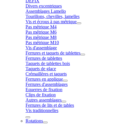
DÉFIX
Divers excentriques
Assemblages Lamello
Tourillons, chevilles, lamelles
Vis et écrous à pas métrique
Pas métrique M4
Pas métrique M6
Pas métrique M8
Pas métrique M10
Vis d'assemblage
Ferrures et taquets de tablettes
Ferrures de tablettes
Taquets de tablettes bois
Taquets de glace
Crémaillères et taquets
Ferrures en applique
Ferrures d'assemblages
Equerres de fixation
Clips de fixation
Autres assemblages
Ferrures de lits et de tables
Vis traditionnelles
Rotations