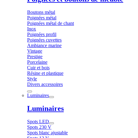
Boutons métal
Poignées métal
Poignées métal de chant
Inox
Poignées profil
Poignées cuvettes
Ambiance marine
Vintage
Prestige
Porcelaine
Cuir et bois
Résine et plastique
Style
Divers accessoires
Luminaires
Luminaires
Spots LED
Spots 230 V
Spots blanc ajustable