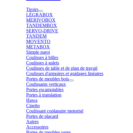
Tiroirs
LÉGRABOX
MERIVOBOX
TANDEMBOX
SERVO-DRIVE
TANDEM
MOVENTO
METABOX
Simple paroi
Coulisses à billes
Coulisses à galets
Coulisses de table et de plan de travail
Coulisses d'armoires et guidages linéaires
Portes de meubles bois
Coulissants verticaux
Portes escamotables
Portes à translation
Hawa
Cinetto
Coulissant coplanaire motorisé
Portes de placard
Autres
Accessoires
Portes de meubles verre