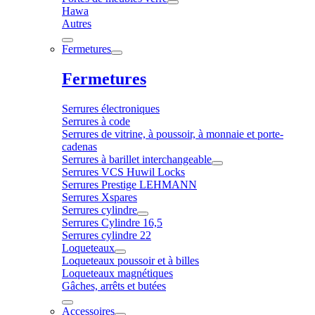
Hawa
Autres
Fermetures
Fermetures
Serrures électroniques
Serrures à code
Serrures de vitrine, à poussoir, à monnaie et porte-
cadenas
Serrures à barillet interchangeable
Serrures VCS Huwil Locks
Serrures Prestige LEHMANN
Serrures Xspares
Serrures cylindre
Serrures Cylindre 16,5
Serrures cylindre 22
Loqueteaux
Loqueteaux poussoir et à billes
Loqueteaux magnétiques
Gâches, arrêts et butées
Accessoires