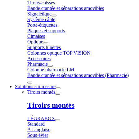
Tiroirs-caisses
Bande crantée et séparations amovibles
Signalétique
Système câble
Porte-étiquettes
Plaques et supports
Cimaises
Optique
Supports lunettes
Colonnes optique TOP VISION
Accessoires
Pharmacie
Colonne pharmacie LM
Bande crantée et séparations amovibles (Pharmacie)
Solutions sur mesure
Tiroirs montés
Tiroirs montés
LÉGRABOX
Standard
À l'anglaise
Sous-évier