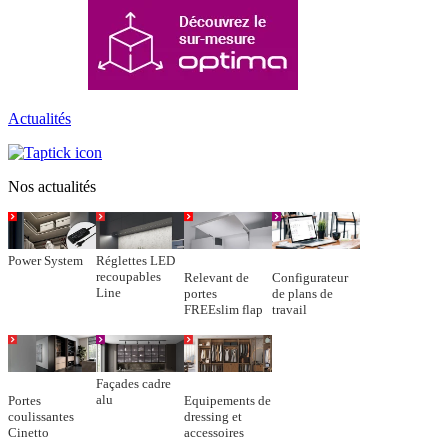
Actualités
Nos actualités
Power System
Réglettes LED
recoupables
Relevant de
Configurateur
Line
portes
de plans de
FREEslim flap
travail
Façades cadre
alu
Portes
Equipements de
coulissantes
dressing et
Cinetto
accessoires