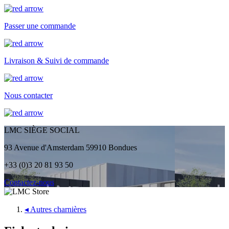
Passer une commande
Livraison & Suivi de commande
Nous contacter
LMC SIÈGE SOCIAL
93 Avenue d'Amsterdam 59910 Bondues
+33 (0)3 20 81 93 50
Contactez-nous
◂
Autres charnières