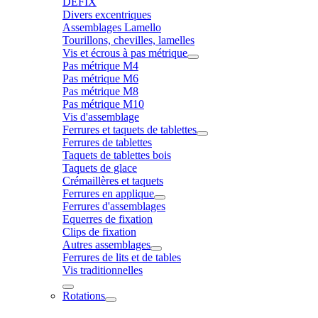
DÉFIX
Divers excentriques
Assemblages Lamello
Tourillons, chevilles, lamelles
Vis et écrous à pas métrique
Pas métrique M4
Pas métrique M6
Pas métrique M8
Pas métrique M10
Vis d'assemblage
Ferrures et taquets de tablettes
Ferrures de tablettes
Taquets de tablettes bois
Taquets de glace
Crémaillères et taquets
Ferrures en applique
Ferrures d'assemblages
Equerres de fixation
Clips de fixation
Autres assemblages
Ferrures de lits et de tables
Vis traditionnelles
Rotations