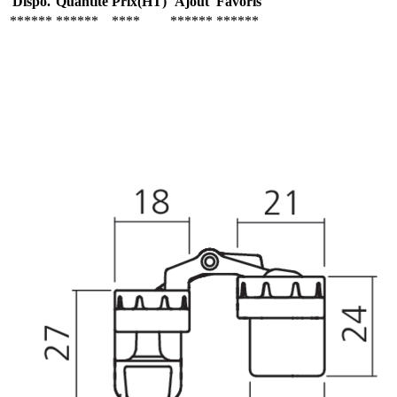
Dispo.
Quantité
Prix(HT)
Ajout
Favoris
******
******
****
******
******