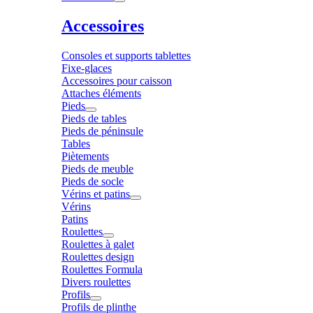
Accessoires
Consoles et supports tablettes
Fixe-glaces
Accessoires pour caisson
Attaches éléments
Pieds
Pieds de tables
Pieds de péninsule
Tables
Piètements
Pieds de meuble
Pieds de socle
Vérins et patins
Vérins
Patins
Roulettes
Roulettes à galet
Roulettes design
Roulettes Formula
Divers roulettes
Profils
Profils de plinthe