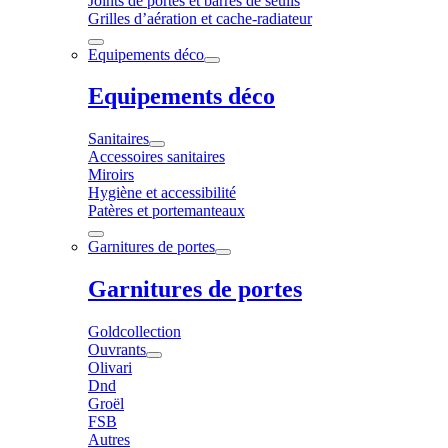
Joints de portes et barres de seuils
Grilles d’aération et cache-radiateur
Equipements déco
Equipements déco
Sanitaires
Accessoires sanitaires
Miroirs
Hygiène et accessibilité
Patères et portemanteaux
Garnitures de portes
Garnitures de portes
Goldcollection
Ouvrants
Olivari
Dnd
Groël
FSB
Autres