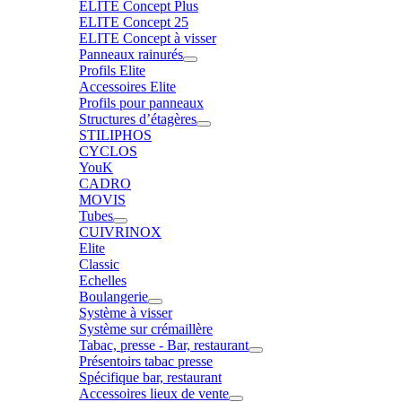
ELITE Concept Plus
ELITE Concept 25
ELITE Concept à visser
Panneaux rainurés
Profils Elite
Accessoires Elite
Profils pour panneaux
Structures d’étagères
STILIPHOS
CYCLOS
YouK
CADRO
MOVIS
Tubes
CUIVRINOX
Elite
Classic
Echelles
Boulangerie
Système à visser
Système sur crémaillère
Tabac, presse - Bar, restaurant
Présentoirs tabac presse
Spécifique bar, restaurant
Accessoires lieux de vente