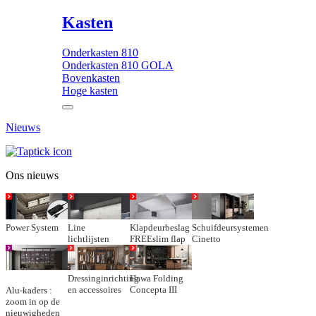
Kasten
Onderkasten 810
Onderkasten 810 GOLA
Bovenkasten
Hoge kasten
Nieuws
Ons nieuws
Power System
Line
Klapdeurbeslag
Schuifdeursystemen
lichtlijsten
FREEslim flap
Cinetto
Dressinginrichting
Hawa Folding
en accessoires
Concepta III
Alu-kaders :
zoom in op de
nieuwigheden