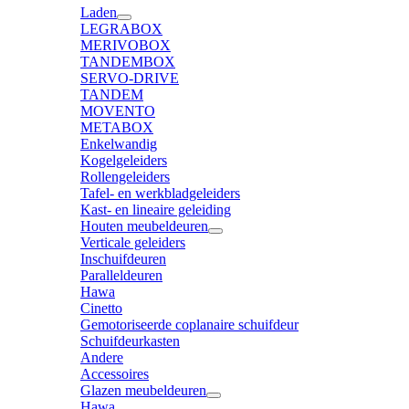
Laden
LEGRABOX
MERIVOBOX
TANDEMBOX
SERVO-DRIVE
TANDEM
MOVENTO
METABOX
Enkelwandig
Kogelgeleiders
Rollengeleiders
Tafel- en werkbladgeleiders
Kast- en lineaire geleiding
Houten meubeldeuren
Verticale geleiders
Inschuifdeuren
Paralleldeuren
Hawa
Cinetto
Gemotoriseerde coplanaire schuifdeur
Schuifdeurkasten
Andere
Accessoires
Glazen meubeldeuren
Hawa