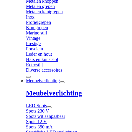
Metalen knoppen
Metalen grepen
Metalen kantgrepen
Inox
Profielgrepen
Komgrepen
Marine stijl
Vintage
Prestige
Porselein
Leder en hout
Hars en kunststof
Retrostijl
Diverse accessoires
Meubelverlichting
Meubelverlichting
LED Spots
Spots 230 V
Spots wit aanpasbaar
Spots 12 V
Spots 350 mA