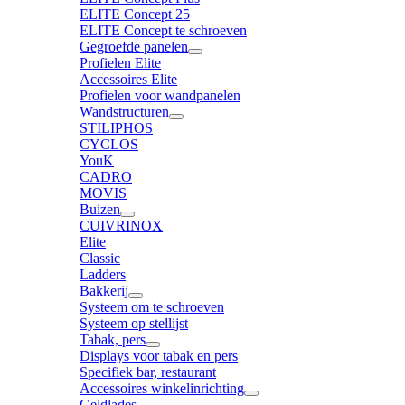
ELITE Concept 25
ELITE Concept te schroeven
Gegroefde panelen
Profielen Elite
Accessoires Elite
Profielen voor wandpanelen
Wandstructuren
STILIPHOS
CYCLOS
YouK
CADRO
MOVIS
Buizen
CUIVRINOX
Elite
Classic
Ladders
Bakkerij
Systeem om te schroeven
Systeem op stellijst
Tabak, pers
Displays voor tabak en pers
Specifiek bar, restaurant
Accessoires winkelinrichting
Geldlades