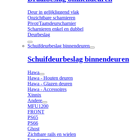
Deur in gelijkliggend vlak
Onzichtbare scharnieren
Pivot/Taatsdeurscharnier
Scharnieren enkel en dubbel
Deurbeslag
Schuifdeurbeslag binnendeuren
Schuifdeurbeslag binnendeuren
Hawa
Hawa - Houten deuren
Hawa - Glazen deuren
Hawa - Accessoires
Xinnix
Andere
MFU1200
FRONT
PS65
PS66
Ghost
Zichtbare rails en wielen
Eco gamma