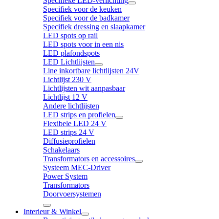
Specifieke LED-verlichting
Specifiek voor de keuken
Specifiek voor de badkamer
Specifiek dressing en slaapkamer
LED spots op rail
LED spots voor in een nis
LED plafondspots
LED Lichtlijsten
Line inkortbare lichtlijsten 24V
Lichtlijst 230 V
Lichtlijsten wit aanpasbaar
Lichtlijst 12 V
Andere lichtlijsten
LED strips en profielen
Flexibele LED 24 V
LED strips 24 V
Diffusieprofielen
Schakelaars
Transformators en accessoires
Systeem MEC-Driver
Power System
Transformators
Doorvoersystemen
Interieur & Winkel