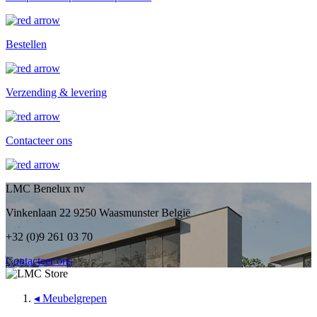
Bestellen
Verzending & levering
Contacteer ons
LMC Benelux nv
Vinkenlaan 22 9250 Waasmunster België
+32 (0)9 261 03 70
Contacteer ons
◂
Meubelgrepen