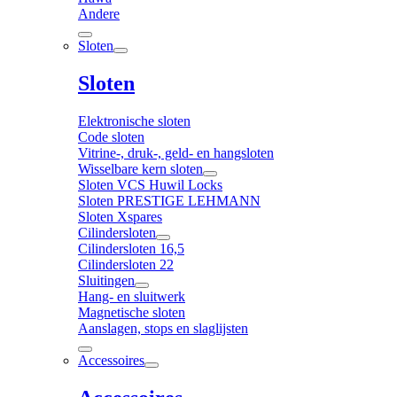
Andere
Sloten
Sloten
Elektronische sloten
Code sloten
Vitrine-, druk-, geld- en hangsloten
Wisselbare kern sloten
Sloten VCS Huwil Locks
Sloten PRESTIGE LEHMANN
Sloten Xspares
Cilindersloten
Cilindersloten 16,5
Cilindersloten 22
Sluitingen
Hang- en sluitwerk
Magnetische sloten
Aanslagen, stops en slaglijsten
Accessoires