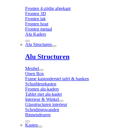
Fronten 4-zijdig afgekant
Fronten 3D
Fronten lak
Fronten hout
Fronten metaal
Alu Kaders
Alu Structuren
Alu Structuren
Meubel
Open Box
Frame kastonderstel tafel & banken
Schuifdeurkasten
Fronten alu-kaders
Tablet met alu-kader
Interieur & Winkel
Glasstructuren interieur
Scheidingswanden
Binnendeuren
Kasten