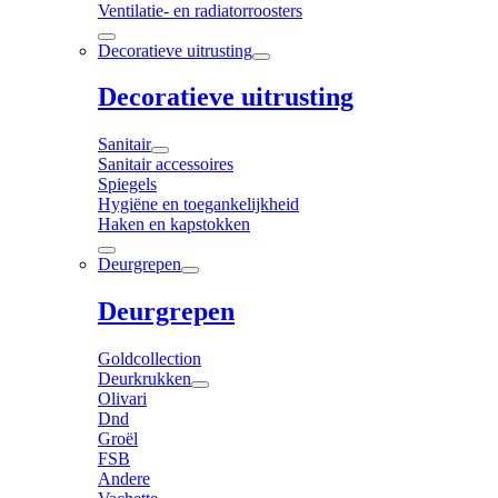
Ventilatie- en radiatorroosters
Decoratieve uitrusting
Decoratieve uitrusting
Sanitair
Sanitair accessoires
Spiegels
Hygiëne en toegankelijkheid
Haken en kapstokken
Deurgrepen
Deurgrepen
Goldcollection
Deurkrukken
Olivari
Dnd
Groël
FSB
Andere