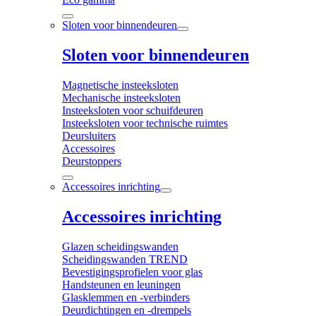
Sloten voor binnendeuren
Sloten voor binnendeuren
Magnetische insteeksloten
Mechanische insteeksloten
Insteeksloten voor schuifdeuren
Insteeksloten voor technische ruimtes
Deursluiters
Accessoires
Deurstoppers
Accessoires inrichting
Accessoires inrichting
Glazen scheidingswanden
Scheidingswanden TREND
Bevestigingsprofielen voor glas
Handsteunen en leuningen
Glasklemmen en -verbinders
Deurdichtingen en -drempels