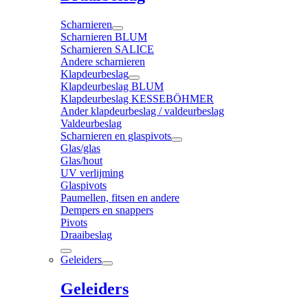
Scharnieren
Scharnieren BLUM
Scharnieren SALICE
Andere scharnieren
Klapdeurbeslag
Klapdeurbeslag BLUM
Klapdeurbeslag KESSEBÖHMER
Ander klapdeurbeslag / valdeurbeslag
Valdeurbeslag
Scharnieren en glaspivots
Glas/glas
Glas/hout
UV verlijming
Glaspivots
Paumellen, fitsen en andere
Dempers en snappers
Pivots
Draaibeslag
Geleiders
Geleiders