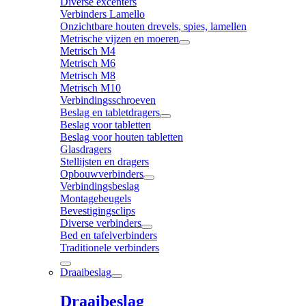
Diverse excenters
Verbinders Lamello
Onzichtbare houten drevels, spies, lamellen
Metrische vijzen en moeren
Metrisch M4
Metrisch M6
Metrisch M8
Metrisch M10
Verbindingsschroeven
Beslag en tabletdragers
Beslag voor tabletten
Beslag voor houten tabletten
Glasdragers
Stellijsten en dragers
Opbouwverbinders
Verbindingsbeslag
Montagebeugels
Bevestigingsclips
Diverse verbinders
Bed en tafelverbinders
Traditionele verbinders
Draaibeslag
Draaibeslag