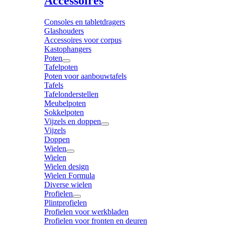
Accessoires
Consoles en tabletdragers
Glashouders
Accessoires voor corpus
Kastophangers
Poten
Tafelpoten
Poten voor aanbouwtafels
Tafels
Tafelonderstellen
Meubelpoten
Sokkelpoten
Vijzels en doppen
Vijzels
Doppen
Wielen
Wielen
Wielen design
Wielen Formula
Diverse wielen
Profielen
Plintprofielen
Profielen voor werkbladen
Profielen voor fronten en deuren