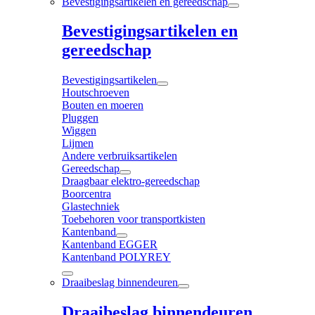
Bevestigingsartikelen en gereedschap
Bevestigingsartikelen en
gereedschap
Bevestigingsartikelen
Houtschroeven
Bouten en moeren
Pluggen
Wiggen
Lijmen
Andere verbruiksartikelen
Gereedschap
Draagbaar elektro-gereedschap
Boorcentra
Glastechniek
Toebehoren voor transportkisten
Kantenband
Kantenband EGGER
Kantenband POLYREY
Draaibeslag binnendeuren
Draaibeslag binnendeuren