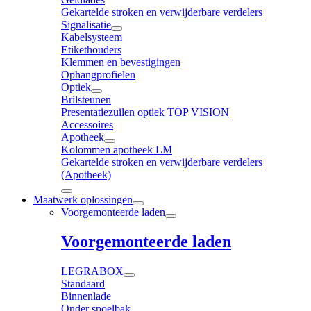
Gekartelde stroken en verwijderbare verdelers
Signalisatie
Kabelsysteem
Etikethouders
Klemmen en bevestigingen
Ophangprofielen
Optiek
Brilsteunen
Presentatiezuilen optiek TOP VISION
Accessoires
Apotheek
Kolommen apotheek LM
Gekartelde stroken en verwijderbare verdelers
(Apotheek)
Maatwerk oplossingen
Voorgemonteerde laden
Voorgemonteerde laden
LEGRABOX
Standaard
Binnenlade
Onder spoelbak