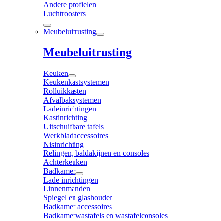
Andere profielen
Luchtroosters
Meubeluitrusting
Meubeluitrusting
Keuken
Keukenkastsystemen
Rolluikkasten
Afvalbaksystemen
Ladeinrichtingen
Kastinrichting
Uitschuifbare tafels
Werkbladaccessoires
Nisinrichting
Relingen, baldakijnen en consoles
Achterkeuken
Badkamer
Lade inrichtingen
Linnenmanden
Spiegel en glashouder
Badkamer accessoires
Badkamerwastafels en wastafelconsoles