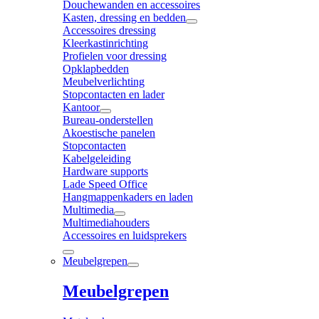
Douchewanden en accessoires
Kasten, dressing en bedden
Accessoires dressing
Kleerkastinrichting
Profielen voor dressing
Opklapbedden
Meubelverlichting
Stopcontacten en lader
Kantoor
Bureau-onderstellen
Akoestische panelen
Stopcontacten
Kabelgeleiding
Hardware supports
Lade Speed Office
Hangmappenkaders en laden
Multimedia
Multimediahouders
Accessoires en luidsprekers
Meubelgrepen
Meubelgrepen