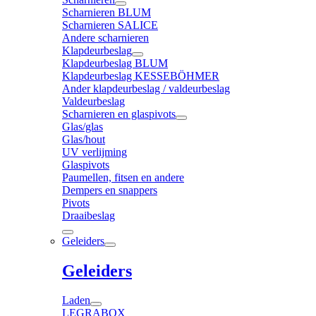
Scharnieren BLUM
Scharnieren SALICE
Andere scharnieren
Klapdeurbeslag
Klapdeurbeslag BLUM
Klapdeurbeslag KESSEBÖHMER
Ander klapdeurbeslag / valdeurbeslag
Valdeurbeslag
Scharnieren en glaspivots
Glas/glas
Glas/hout
UV verlijming
Glaspivots
Paumellen, fitsen en andere
Dempers en snappers
Pivots
Draaibeslag
Geleiders
Geleiders
Laden
LEGRABOX