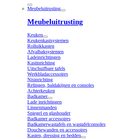
Meubeluitrusting
Meubeluitrusting
Keuken
Keukenkastsystemen
Rolluikkasten
Afvalbaksystemen
Ladeinrichtingen
Kastinrichting
Uitschuifbare tafels
Werkbladaccessoires
Nisinrichting
Relingen, baldakijnen en consoles
Achterkeuken
Badkamer
Lade inrichtingen
Linnenmanden
Spiegel en glashouder
Badkamer accessoires
Badkamerwastafels en wastafelconsoles
Douchewanden en accessoires
Kasten, dressing en bedden