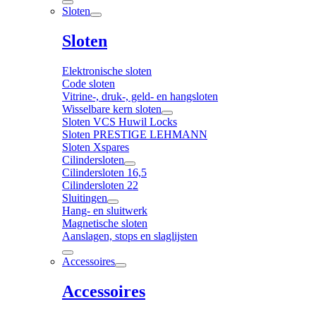
Sloten
Sloten
Elektronische sloten
Code sloten
Vitrine-, druk-, geld- en hangsloten
Wisselbare kern sloten
Sloten VCS Huwil Locks
Sloten PRESTIGE LEHMANN
Sloten Xspares
Cilindersloten
Cilindersloten 16,5
Cilindersloten 22
Sluitingen
Hang- en sluitwerk
Magnetische sloten
Aanslagen, stops en slaglijsten
Accessoires
Accessoires