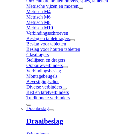
Onzichtbare houten drevels, spies, lamellen
Metrische vijzen en moeren
Metrisch M4
Metrisch M6
Metrisch M8
Metrisch M10
Verbindingsschroeven
Beslag en tabletdragers
Beslag voor tabletten
Beslag voor houten tabletten
Glasdragers
Stellijsten en dragers
Opbouwverbinders
Verbindingsbeslag
Montagebeugels
Bevestigingsclips
Diverse verbinders
Bed en tafelverbinders
Traditionele verbinders
Draaibeslag
Draaibeslag
Scharnieren