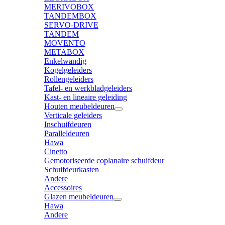
MERIVOBOX
TANDEMBOX
SERVO-DRIVE
TANDEM
MOVENTO
METABOX
Enkelwandig
Kogelgeleiders
Rollengeleiders
Tafel- en werkbladgeleiders
Kast- en lineaire geleiding
Houten meubeldeuren
Verticale geleiders
Inschuifdeuren
Paralleldeuren
Hawa
Cinetto
Gemotoriseerde coplanaire schuifdeur
Schuifdeurkasten
Andere
Accessoires
Glazen meubeldeuren
Hawa
Andere