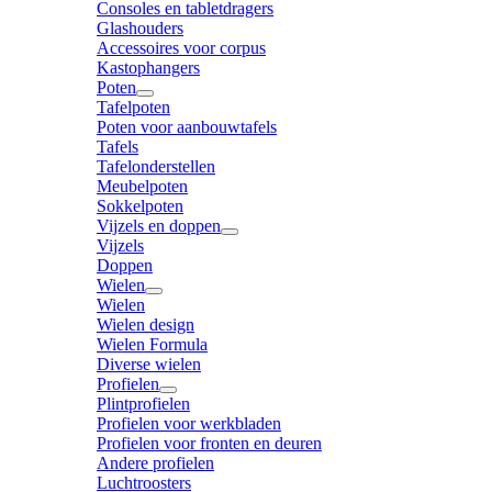
Consoles en tabletdragers
Glashouders
Accessoires voor corpus
Kastophangers
Poten
Tafelpoten
Poten voor aanbouwtafels
Tafels
Tafelonderstellen
Meubelpoten
Sokkelpoten
Vijzels en doppen
Vijzels
Doppen
Wielen
Wielen
Wielen design
Wielen Formula
Diverse wielen
Profielen
Plintprofielen
Profielen voor werkbladen
Profielen voor fronten en deuren
Andere profielen
Luchtroosters