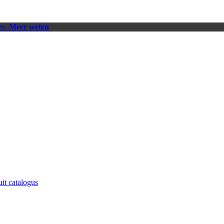
en.
Meer weten
uit catalogus