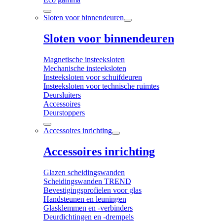
Sloten voor binnendeuren
Sloten voor binnendeuren
Magnetische insteeksloten
Mechanische insteeksloten
Insteeksloten voor schuifdeuren
Insteeksloten voor technische ruimtes
Deursluiters
Accessoires
Deurstoppers
Accessoires inrichting
Accessoires inrichting
Glazen scheidingswanden
Scheidingswanden TREND
Bevestigingsprofielen voor glas
Handsteunen en leuningen
Glasklemmen en -verbinders
Deurdichtingen en -drempels