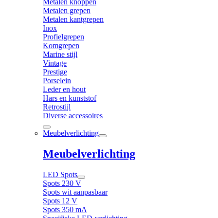
Metalen knoppen
Metalen grepen
Metalen kantgrepen
Inox
Profielgrepen
Komgrepen
Marine stijl
Vintage
Prestige
Porselein
Leder en hout
Hars en kunststof
Retrostijl
Diverse accessoires
Meubelverlichting
Meubelverlichting
LED Spots
Spots 230 V
Spots wit aanpasbaar
Spots 12 V
Spots 350 mA