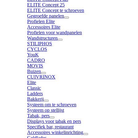
ELITE Concept 25
ELITE Concept te schroeven
Gegroefde panelen
Profielen Elite
Accessoires Elite
Profielen voor wandpanelen
Wandstructuren
STILIPHOS
CYCLOS
YouK
CADRO
MOVIS
Buizen
CUIVRINOX
Elite
Classic
Ladders
Bakkerij
Systeem om te schroeven
Systeem op stellijst
Tabak, pers
Displays voor tabak en pers
Specifiek bar, restaurant
Accessoires winkelinrichting
Geldlades