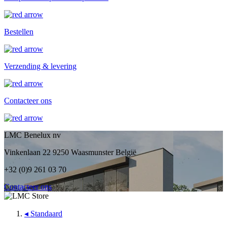
Bestellen
Verzending & levering
Contacteer ons
LMC Benelux nv
Vinkenlaan 22 9250 Waasmunster België
+32 (0)9 261 03 70
Contacteer ons
◂
Standaard