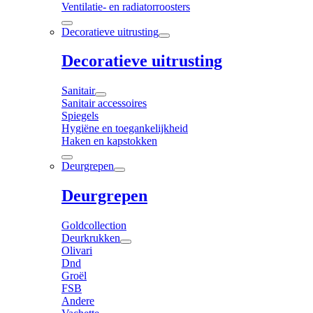
Ventilatie- en radiatorroosters
Decoratieve uitrusting
Decoratieve uitrusting
Sanitair
Sanitair accessoires
Spiegels
Hygiëne en toegankelijkheid
Haken en kapstokken
Deurgrepen
Deurgrepen
Goldcollection
Deurkrukken
Olivari
Dnd
Groël
FSB
Andere