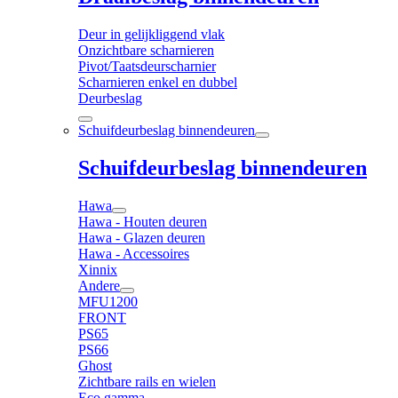
Deur in gelijkliggend vlak
Onzichtbare scharnieren
Pivot/Taatsdeurscharnier
Scharnieren enkel en dubbel
Deurbeslag
Schuifdeurbeslag binnendeuren
Schuifdeurbeslag binnendeuren
Hawa
Hawa - Houten deuren
Hawa - Glazen deuren
Hawa - Accessoires
Xinnix
Andere
MFU1200
FRONT
PS65
PS66
Ghost
Zichtbare rails en wielen
Eco gamma