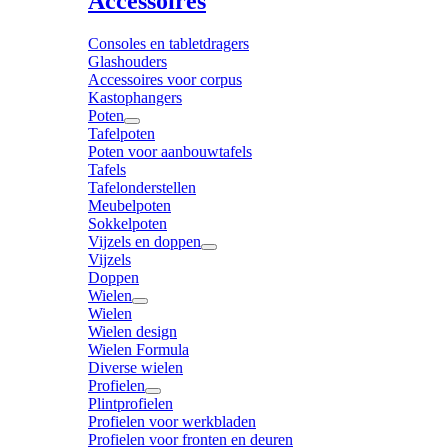
Accessoires
Consoles en tabletdragers
Glashouders
Accessoires voor corpus
Kastophangers
Poten
Tafelpoten
Poten voor aanbouwtafels
Tafels
Tafelonderstellen
Meubelpoten
Sokkelpoten
Vijzels en doppen
Vijzels
Doppen
Wielen
Wielen
Wielen design
Wielen Formula
Diverse wielen
Profielen
Plintprofielen
Profielen voor werkbladen
Profielen voor fronten en deuren