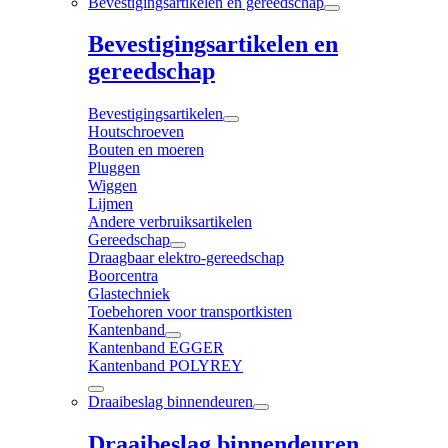
Bevestigingsartikelen en gereedschap
Bevestigingsartikelen en
gereedschap
Bevestigingsartikelen
Houtschroeven
Bouten en moeren
Pluggen
Wiggen
Lijmen
Andere verbruiksartikelen
Gereedschap
Draagbaar elektro-gereedschap
Boorcentra
Glastechniek
Toebehoren voor transportkisten
Kantenband
Kantenband EGGER
Kantenband POLYREY
Draaibeslag binnendeuren
Draaibeslag binnendeuren