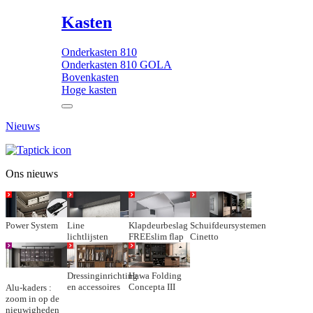
Kasten
Onderkasten 810
Onderkasten 810 GOLA
Bovenkasten
Hoge kasten
Nieuws
Ons nieuws
Power System
Line
Klapdeurbeslag
Schuifdeursystemen
lichtlijsten
FREEslim flap
Cinetto
Dressinginrichting
Hawa Folding
en accessoires
Concepta III
Alu-kaders :
zoom in op de
nieuwigheden