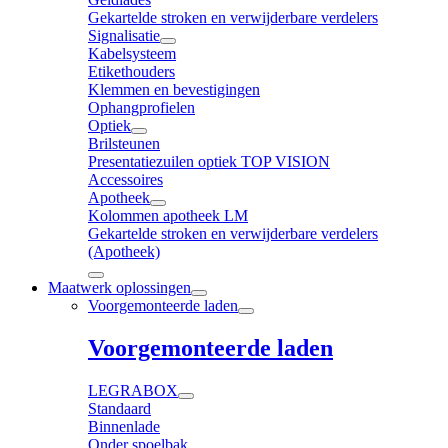
Gekartelde stroken en verwijderbare verdelers
Signalisatie
Kabelsysteem
Etikethouders
Klemmen en bevestigingen
Ophangprofielen
Optiek
Brilsteunen
Presentatiezuilen optiek TOP VISION
Accessoires
Apotheek
Kolommen apotheek LM
Gekartelde stroken en verwijderbare verdelers
(Apotheek)
Maatwerk oplossingen
Voorgemonteerde laden
Voorgemonteerde laden
LEGRABOX
Standaard
Binnenlade
Onder spoelbak