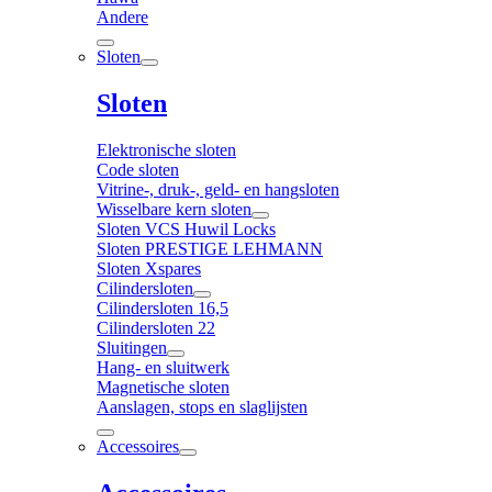
Andere
Sloten
Sloten
Elektronische sloten
Code sloten
Vitrine-, druk-, geld- en hangsloten
Wisselbare kern sloten
Sloten VCS Huwil Locks
Sloten PRESTIGE LEHMANN
Sloten Xspares
Cilindersloten
Cilindersloten 16,5
Cilindersloten 22
Sluitingen
Hang- en sluitwerk
Magnetische sloten
Aanslagen, stops en slaglijsten
Accessoires