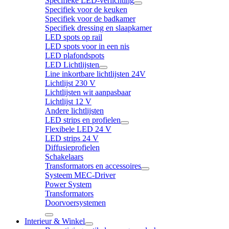
Specifieke LED-verlichting
Specifiek voor de keuken
Specifiek voor de badkamer
Specifiek dressing en slaapkamer
LED spots op rail
LED spots voor in een nis
LED plafondspots
LED Lichtlijsten
Line inkortbare lichtlijsten 24V
Lichtlijst 230 V
Lichtlijsten wit aanpasbaar
Lichtlijst 12 V
Andere lichtlijsten
LED strips en profielen
Flexibele LED 24 V
LED strips 24 V
Diffusieprofielen
Schakelaars
Transformators en accessoires
Systeem MEC-Driver
Power System
Transformators
Doorvoersystemen
Interieur & Winkel