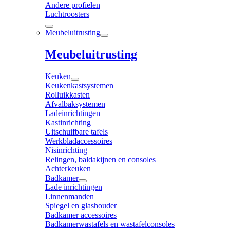
Andere profielen
Luchtroosters
Meubeluitrusting
Meubeluitrusting
Keuken
Keukenkastsystemen
Rolluikkasten
Afvalbaksystemen
Ladeinrichtingen
Kastinrichting
Uitschuifbare tafels
Werkbladaccessoires
Nisinrichting
Relingen, baldakijnen en consoles
Achterkeuken
Badkamer
Lade inrichtingen
Linnenmanden
Spiegel en glashouder
Badkamer accessoires
Badkamerwastafels en wastafelconsoles