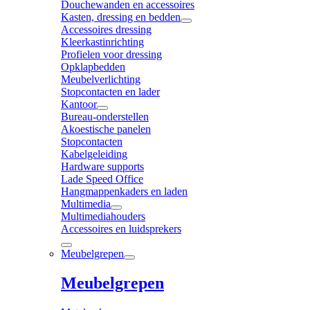
Douchewanden en accessoires
Kasten, dressing en bedden
Accessoires dressing
Kleerkastinrichting
Profielen voor dressing
Opklapbedden
Meubelverlichting
Stopcontacten en lader
Kantoor
Bureau-onderstellen
Akoestische panelen
Stopcontacten
Kabelgeleiding
Hardware supports
Lade Speed Office
Hangmappenkaders en laden
Multimedia
Multimediahouders
Accessoires en luidsprekers
Meubelgrepen
Meubelgrepen