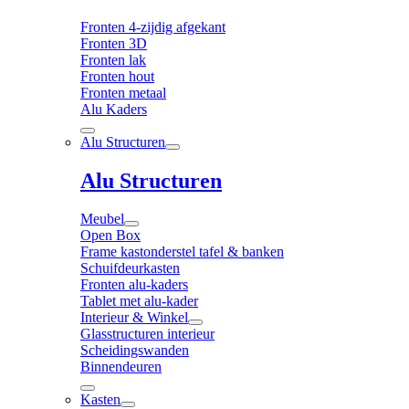
Fronten 4-zijdig afgekant
Fronten 3D
Fronten lak
Fronten hout
Fronten metaal
Alu Kaders
Alu Structuren
Alu Structuren
Meubel
Open Box
Frame kastonderstel tafel & banken
Schuifdeurkasten
Fronten alu-kaders
Tablet met alu-kader
Interieur & Winkel
Glasstructuren interieur
Scheidingswanden
Binnendeuren
Kasten