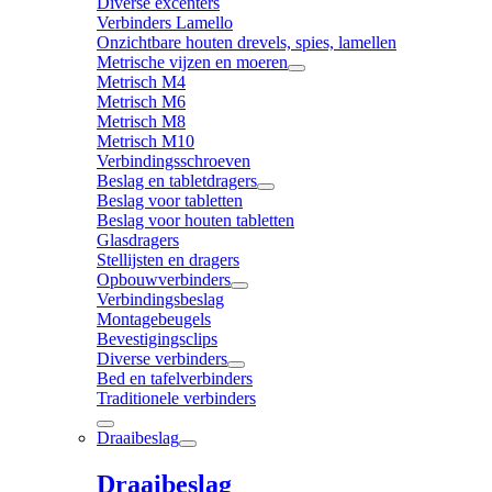
Diverse excenters
Verbinders Lamello
Onzichtbare houten drevels, spies, lamellen
Metrische vijzen en moeren
Metrisch M4
Metrisch M6
Metrisch M8
Metrisch M10
Verbindingsschroeven
Beslag en tabletdragers
Beslag voor tabletten
Beslag voor houten tabletten
Glasdragers
Stellijsten en dragers
Opbouwverbinders
Verbindingsbeslag
Montagebeugels
Bevestigingsclips
Diverse verbinders
Bed en tafelverbinders
Traditionele verbinders
Draaibeslag
Draaibeslag