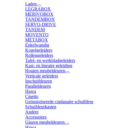
Laden
LEGRABOX
MERIVOBOX
TANDEMBOX
SERVO-DRIVE
TANDEM
MOVENTO
METABOX
Enkelwandig
Kogelgeleiders
Rollengeleiders
Tafel- en werkbladgeleiders
Kast- en lineaire geleiding
Houten meubeldeuren
Verticale geleiders
Inschuifdeuren
Paralleldeuren
Hawa
Cinetto
Gemotoriseerde coplanaire schuifdeur
Schuifdeurkasten
Andere
Accessoires
Glazen meubeldeuren
Hawa