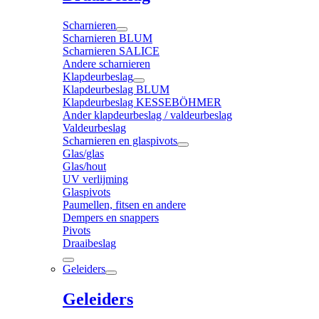
Scharnieren
Scharnieren BLUM
Scharnieren SALICE
Andere scharnieren
Klapdeurbeslag
Klapdeurbeslag BLUM
Klapdeurbeslag KESSEBÖHMER
Ander klapdeurbeslag / valdeurbeslag
Valdeurbeslag
Scharnieren en glaspivots
Glas/glas
Glas/hout
UV verlijming
Glaspivots
Paumellen, fitsen en andere
Dempers en snappers
Pivots
Draaibeslag
Geleiders
Geleiders