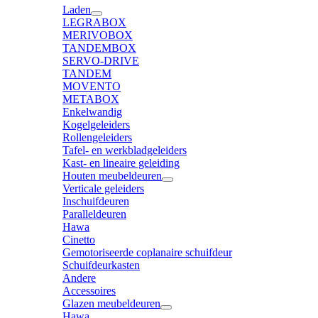
Laden
LEGRABOX
MERIVOBOX
TANDEMBOX
SERVO-DRIVE
TANDEM
MOVENTO
METABOX
Enkelwandig
Kogelgeleiders
Rollengeleiders
Tafel- en werkbladgeleiders
Kast- en lineaire geleiding
Houten meubeldeuren
Verticale geleiders
Inschuifdeuren
Paralleldeuren
Hawa
Cinetto
Gemotoriseerde coplanaire schuifdeur
Schuifdeurkasten
Andere
Accessoires
Glazen meubeldeuren
Hawa