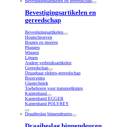
Bevestigingsartikelen en gereedschap
Bevestigingsartikelen en
gereedschap
Bevestigingsartikelen
Houtschroeven
Bouten en moeren
Pluggen
Wiggen
Lijmen
Andere verbruiksartikelen
Gereedschap
Draagbaar elektro-gereedschap
Boorcentra
Glastechniek
Toebehoren voor transportkisten
Kantenband
Kantenband EGGER
Kantenband POLYREY
Draaibeslag binnendeuren
Draaibeslag binnendeuren