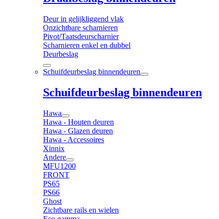
Deur in gelijkliggend vlak
Onzichtbare scharnieren
Pivot/Taatsdeurscharnier
Scharnieren enkel en dubbel
Deurbeslag
Schuifdeurbeslag binnendeuren
Schuifdeurbeslag binnendeuren
Hawa
Hawa - Houten deuren
Hawa - Glazen deuren
Hawa - Accessoires
Xinnix
Andere
MFU1200
FRONT
PS65
PS66
Ghost
Zichtbare rails en wielen
Eco gamma