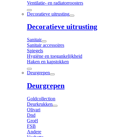
Ventilatie- en radiatorroosters
Decoratieve uitrusting
Decoratieve uitrusting
Sanitair
Sanitair accessoires
Spiegels
Hygiëne en toegankelijkheid
Haken en kapstokken
Deurgrepen
Deurgrepen
Goldcollection
Deurkrukken
Olivari
Dnd
Groël
FSB
Andere