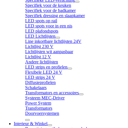
Specifieke LED-verlichting
Specifiek voor de keuken
Specifiek voor de badkamer
Specifiek dressing en slaapkamer
LED spots op rail
LED spots voor in een nis
LED plafondspots
LED Lichtlijsten
Line inkortbare lichtlijsten 24V
Lichtlijst 230 V
Lichtlijsten wit aanpasbaar
Lichtlijst 12 V
Andere lichtlijsten
LED strips en profielen
Flexibele LED 24 V
LED strips 24 V
Diffusieprofielen
Schakelaars
Transformators en accessoires
Systeem MEC-Driver
Power System
Transformators
Doorvoersystemen
Interieur & Winkel