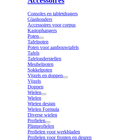
Accessoires
Consoles en tabletdragers
Glashouders
Accessoires voor corpus
Kastophangers
Poten
Tafelpoten
Poten voor aanbouwtafels
Tafels
Tafelonderstellen
Meubelpoten
Sokkelpoten
Vijzels en doppen
Vijzels
Doppen
Wielen
Wielen
Wielen design
Wielen Formula
Diverse wielen
Profielen
Plintprofielen
Profielen voor werkbladen
Profielen voor fronten en deuren