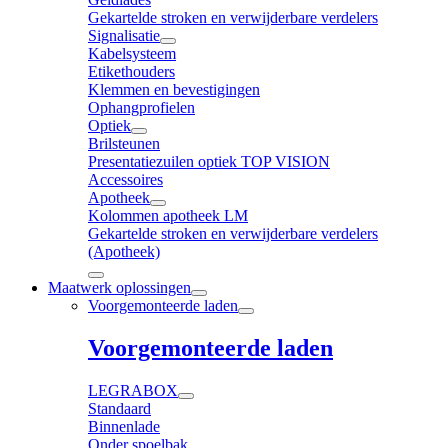
Gekartelde stroken en verwijderbare verdelers
Signalisatie
Kabelsysteem
Etikethouders
Klemmen en bevestigingen
Ophangprofielen
Optiek
Brilsteunen
Presentatiezuilen optiek TOP VISION
Accessoires
Apotheek
Kolommen apotheek LM
Gekartelde stroken en verwijderbare verdelers
(Apotheek)
Maatwerk oplossingen
Voorgemonteerde laden
Voorgemonteerde laden
LEGRABOX
Standaard
Binnenlade
Onder spoelbak