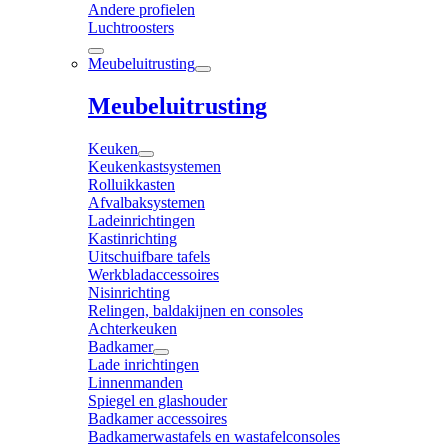
Andere profielen
Luchtroosters
Meubeluitrusting
Meubeluitrusting
Keuken
Keukenkastsystemen
Rolluikkasten
Afvalbaksystemen
Ladeinrichtingen
Kastinrichting
Uitschuifbare tafels
Werkbladaccessoires
Nisinrichting
Relingen, baldakijnen en consoles
Achterkeuken
Badkamer
Lade inrichtingen
Linnenmanden
Spiegel en glashouder
Badkamer accessoires
Badkamerwastafels en wastafelconsoles