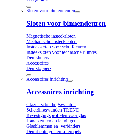
Sloten voor binnendeuren
Sloten voor binnendeuren
Magnetische insteeksloten
Mechanische insteeksloten
Insteeksloten voor schuifdeuren
Insteeksloten voor technische ruimtes
Deursluiters
Accessoires
Deurstoppers
Accessoires inrichting
Accessoires inrichting
Glazen scheidingswanden
Scheidingswanden TREND
Bevestigingsprofielen voor glas
Handsteunen en leuningen
Glasklemmen en -verbinders
Deurdichtingen en -drempels