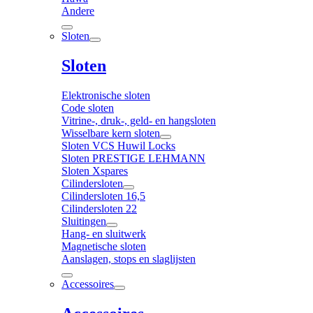
Andere
Sloten
Sloten
Elektronische sloten
Code sloten
Vitrine-, druk-, geld- en hangsloten
Wisselbare kern sloten
Sloten VCS Huwil Locks
Sloten PRESTIGE LEHMANN
Sloten Xspares
Cilindersloten
Cilindersloten 16,5
Cilindersloten 22
Sluitingen
Hang- en sluitwerk
Magnetische sloten
Aanslagen, stops en slaglijsten
Accessoires