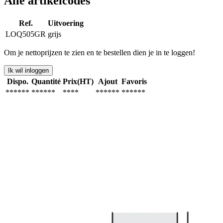
Alle artikelcodes
Ref.
Uitvoering
LOQ505GR
grijs
Om je nettoprijzen te zien en te bestellen dien je in te loggen!
Ik wil inloggen
Dispo.
Quantité
Prix(HT)
Ajout
Favoris
******
******
****
******
******