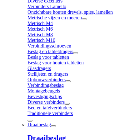
Diverse excenters
Verbinders Lamello
Onzichtbare houten drevels, spies, lamellen
Metrische vijzen en moeren
Metrisch M4
Metrisch M6
Metrisch M8
Metrisch M10
Verbindingsschroeven
Beslag en tabletdragers
Beslag voor tabletten
Beslag voor houten tabletten
Glasdragers
Stellijsten en dragers
Opbouwverbinders
Verbindingsbeslag
Montagebeugels
Bevestigingsclips
Diverse verbinders
Bed en tafelverbinders
Traditionele verbinders
Draaibeslag
Draaibeslag