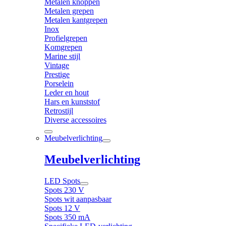
Metalen knoppen
Metalen grepen
Metalen kantgrepen
Inox
Profielgrepen
Komgrepen
Marine stijl
Vintage
Prestige
Porselein
Leder en hout
Hars en kunststof
Retrostijl
Diverse accessoires
Meubelverlichting
Meubelverlichting
LED Spots
Spots 230 V
Spots wit aanpasbaar
Spots 12 V
Spots 350 mA