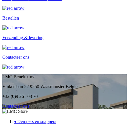
Bestellen
Verzending & levering
Contacteer ons
LMC Benelux nv
Vinkenlaan 22 9250 Waasmunster België
+32 (0)9 261 03 70
Contacteer ons
◂
Dempers en snappers