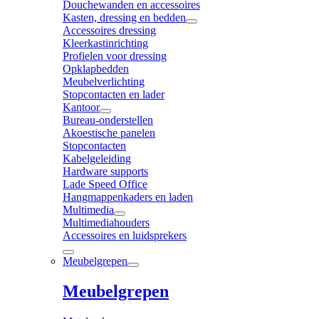
Douchewanden en accessoires
Kasten, dressing en bedden
Accessoires dressing
Kleerkastinrichting
Profielen voor dressing
Opklapbedden
Meubelverlichting
Stopcontacten en lader
Kantoor
Bureau-onderstellen
Akoestische panelen
Stopcontacten
Kabelgeleiding
Hardware supports
Lade Speed Office
Hangmappenkaders en laden
Multimedia
Multimediahouders
Accessoires en luidsprekers
Meubelgrepen
Meubelgrepen