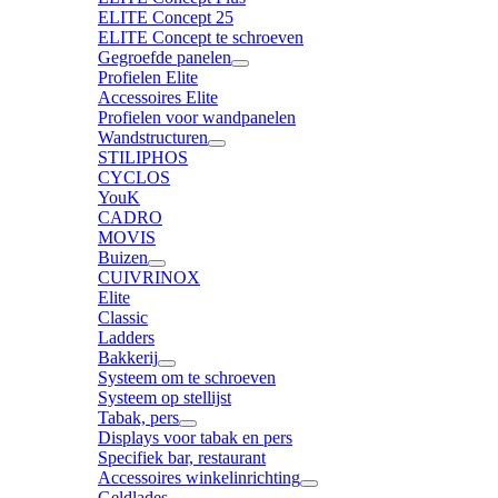
ELITE Concept 25
ELITE Concept te schroeven
Gegroefde panelen
Profielen Elite
Accessoires Elite
Profielen voor wandpanelen
Wandstructuren
STILIPHOS
CYCLOS
YouK
CADRO
MOVIS
Buizen
CUIVRINOX
Elite
Classic
Ladders
Bakkerij
Systeem om te schroeven
Systeem op stellijst
Tabak, pers
Displays voor tabak en pers
Specifiek bar, restaurant
Accessoires winkelinrichting
Geldlades