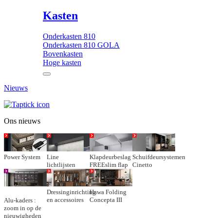
Kasten
Onderkasten 810
Onderkasten 810 GOLA
Bovenkasten
Hoge kasten
Nieuws
Ons nieuws
Power System
Line
Klapdeurbeslag
Schuifdeursystemen
lichtlijsten
FREEslim flap
Cinetto
Dressinginrichting
Hawa Folding
en accessoires
Concepta III
Alu-kaders :
zoom in op de
nieuwigheden