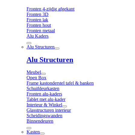
Fronten 4-zijdig afgekant
Fronten 3D
Fronten lak
Fronten hout
Fronten metaal
Alu Kaders
Alu Structuren
Alu Structuren
Meubel
Open Box
Frame kastonderstel tafel & banken
Schuifdeurkasten
Fronten alu-kaders
Tablet met alu-kader
Interieur & Winkel
Glasstructuren interieur
Scheidingswanden
Binnendeuren
Kasten