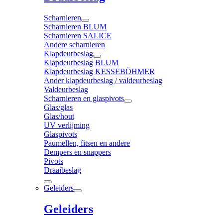
Scharnieren
Scharnieren BLUM
Scharnieren SALICE
Andere scharnieren
Klapdeurbeslag
Klapdeurbeslag BLUM
Klapdeurbeslag KESSEBÖHMER
Ander klapdeurbeslag / valdeurbeslag
Valdeurbeslag
Scharnieren en glaspivots
Glas/glas
Glas/hout
UV verlijming
Glaspivots
Paumellen, fitsen en andere
Dempers en snappers
Pivots
Draaibeslag
Geleiders
Geleiders