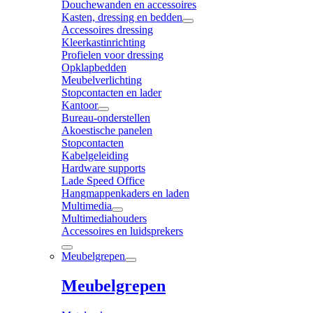
Douchewanden en accessoires
Kasten, dressing en bedden
Accessoires dressing
Kleerkastinrichting
Profielen voor dressing
Opklapbedden
Meubelverlichting
Stopcontacten en lader
Kantoor
Bureau-onderstellen
Akoestische panelen
Stopcontacten
Kabelgeleiding
Hardware supports
Lade Speed Office
Hangmappenkaders en laden
Multimedia
Multimediahouders
Accessoires en luidsprekers
Meubelgrepen
Meubelgrepen