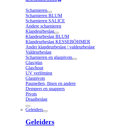
Scharnieren
Scharnieren BLUM
Scharnieren SALICE
Andere scharnieren
Klapdeurbeslag
Klapdeurbeslag BLUM
Klapdeurbeslag KESSEBÖHMER
Ander klapdeurbeslag / valdeurbeslag
Valdeurbeslag
Scharnieren en glaspivots
Glas/glas
Glas/hout
UV verlijming
Glaspivots
Paumellen, fitsen en andere
Dempers en snappers
Pivots
Draaibeslag
Geleiders
Geleiders