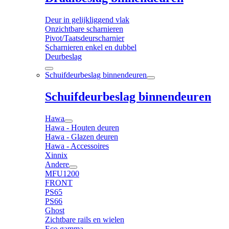
Deur in gelijkliggend vlak
Onzichtbare scharnieren
Pivot/Taatsdeurscharnier
Scharnieren enkel en dubbel
Deurbeslag
Schuifdeurbeslag binnendeuren
Schuifdeurbeslag binnendeuren
Hawa
Hawa - Houten deuren
Hawa - Glazen deuren
Hawa - Accessoires
Xinnix
Andere
MFU1200
FRONT
PS65
PS66
Ghost
Zichtbare rails en wielen
Eco gamma