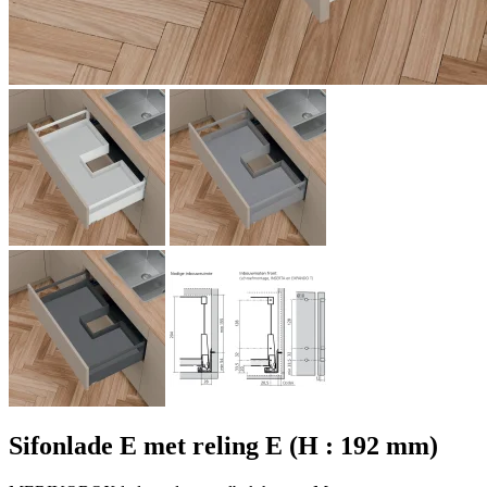
Sifonlade E met reling E (H : 192 mm)