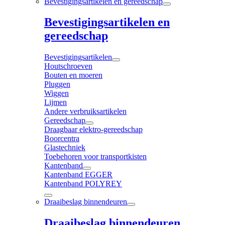
Bevestigingsartikelen en gereedschap
Bevestigingsartikelen en
gereedschap
Bevestigingsartikelen
Houtschroeven
Bouten en moeren
Pluggen
Wiggen
Lijmen
Andere verbruiksartikelen
Gereedschap
Draagbaar elektro-gereedschap
Boorcentra
Glastechniek
Toebehoren voor transportkisten
Kantenband
Kantenband EGGER
Kantenband POLYREY
Draaibeslag binnendeuren
Draaibeslag binnendeuren