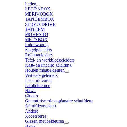
Laden
LEGRABOX
MERIVOBOX
TANDEMBOX
SERVO-DRIVE
TANDEM
MOVENTO
METABOX
Enkelwandig
Kogelgeleiders
Rollengeleiders
Tafel- en werkbladgeleiders
Kast- en lineaire geleiding
Houten meubeldeuren
Verticale geleiders
Inschuifdeuren
Paralleldeuren
Hawa
Cinetto
Gemotoriseerde coplanaire schuifdeur
Schuifdeurkasten
Andere
Accessoires
Glazen meubeldeuren
Hawa