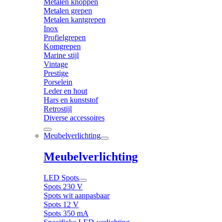
Metalen knoppen
Metalen grepen
Metalen kantgrepen
Inox
Profielgrepen
Komgrepen
Marine stijl
Vintage
Prestige
Porselein
Leder en hout
Hars en kunststof
Retrostijl
Diverse accessoires
Meubelverlichting
Meubelverlichting
LED Spots
Spots 230 V
Spots wit aanpasbaar
Spots 12 V
Spots 350 mA