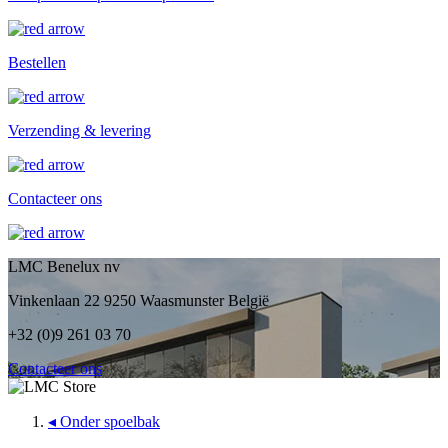
Bestellen
Verzending & levering
Contacteer ons
LMC Benelux nv
Vinkenlaan 22 9250 Waasmunster België
+32 (0)9 261 03 70
Contacteer ons
◂
Onder spoelbak