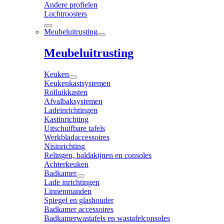
Andere profielen
Luchtroosters
Meubeluitrusting
Meubeluitrusting
Keuken
Keukenkastsystemen
Rolluikkasten
Afvalbaksystemen
Ladeinrichtingen
Kastinrichting
Uitschuifbare tafels
Werkbladaccessoires
Nisinrichting
Relingen, baldakijnen en consoles
Achterkeuken
Badkamer
Lade inrichtingen
Linnenmanden
Spiegel en glashouder
Badkamer accessoires
Badkamerwastafels en wastafelconsoles