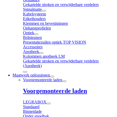
Gekartelde stroken en verwijderbare verdelers
Signalisatie
Kabelsysteem
Etikethouders
Klemmen en bevestigingen
Ophangprofielen
Optiek
Brilsteunen
Presentatiezuilen optiek TOP VISION
Accessoires
Apotheek
Kolommen apotheek LM
Gekartelde stroken en verwijderbare verdelers
(Apotheek)
Maatwerk oplossingen
Voorgemonteerde laden
Voorgemonteerde laden
LEGRABOX
Standaard
Binnenlade
Onder spoelbak