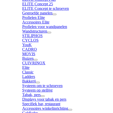
ELITE Concept 25
ELITE Concept te schroeven
Gegroefde panelen
Profielen Elite
Accessoires Elite
Profielen voor wandpanelen
Wandstructuren
STILIPHOS
CYCLOS
YouK
CADRO
MOVIS
Buizen
CUIVRINOX
Elite
Classic
Ladders
Bakkerij
Systeem om te schroeven
Systeem op stellijst
Tabak, pers
Displays voor tabak en pers
Specifiek bar, restaurant
Accessoires winkelinrichting
Geldlades