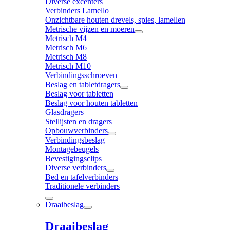
Diverse excenters
Verbinders Lamello
Onzichtbare houten drevels, spies, lamellen
Metrische vijzen en moeren
Metrisch M4
Metrisch M6
Metrisch M8
Metrisch M10
Verbindingsschroeven
Beslag en tabletdragers
Beslag voor tabletten
Beslag voor houten tabletten
Glasdragers
Stellijsten en dragers
Opbouwverbinders
Verbindingsbeslag
Montagebeugels
Bevestigingsclips
Diverse verbinders
Bed en tafelverbinders
Traditionele verbinders
Draaibeslag
Draaibeslag