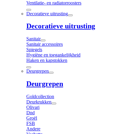
Ventilatie- en radiatorroosters
Decoratieve uitrusting
Decoratieve uitrusting
Sanitair
Sanitair accessoires
Spiegels
Hygiëne en toegankelijkheid
Haken en kapstokken
Deurgrepen
Deurgrepen
Goldcollection
Deurkrukken
Olivari
Dnd
Groël
FSB
Andere