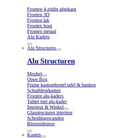
Fronten 4-zijdig afgekant
Fronten 3D
Fronten lak
Fronten hout
Fronten metaal
Alu Kaders
Alu Structuren
Alu Structuren
Meubel
Open Box
Frame kastonderstel tafel & banken
Schuifdeurkasten
Fronten alu-kaders
Tablet met alu-kader
Interieur & Winkel
Glasstructuren interieur
Scheidingswanden
Binnendeuren
Kasten