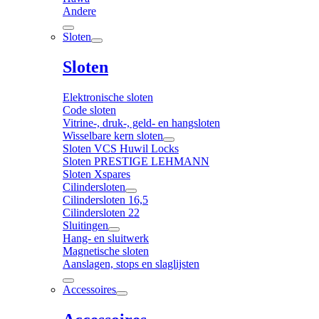
Andere
Sloten
Sloten
Elektronische sloten
Code sloten
Vitrine-, druk-, geld- en hangsloten
Wisselbare kern sloten
Sloten VCS Huwil Locks
Sloten PRESTIGE LEHMANN
Sloten Xspares
Cilindersloten
Cilindersloten 16,5
Cilindersloten 22
Sluitingen
Hang- en sluitwerk
Magnetische sloten
Aanslagen, stops en slaglijsten
Accessoires