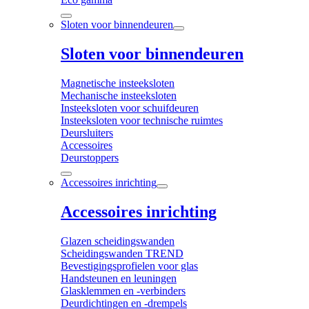
Sloten voor binnendeuren
Sloten voor binnendeuren
Magnetische insteeksloten
Mechanische insteeksloten
Insteeksloten voor schuifdeuren
Insteeksloten voor technische ruimtes
Deursluiters
Accessoires
Deurstoppers
Accessoires inrichting
Accessoires inrichting
Glazen scheidingswanden
Scheidingswanden TREND
Bevestigingsprofielen voor glas
Handsteunen en leuningen
Glasklemmen en -verbinders
Deurdichtingen en -drempels