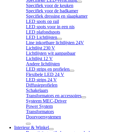
Specifieke LED-verlichting
Specifiek voor de keuken
Specifiek voor de badkamer
Specifiek dressing en slaapkamer
LED spots op rail
LED spots voor in een nis
LED plafondspots
LED Lichtlijsten
Line inkortbare lichtlijsten 24V
Lichtlijst 230 V
Lichtlijsten wit aanpasbaar
Lichtlijst 12 V
Andere lichtlijsten
LED strips en profielen
Flexibele LED 24 V
LED strips 24 V
Diffusieprofielen
Schakelaars
Transformators en accessoires
Systeem MEC-Driver
Power System
Transformators
Doorvoersystemen
Interieur & Winkel