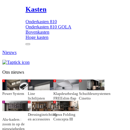
Kasten
Onderkasten 810
Onderkasten 810 GOLA
Bovenkasten
Hoge kasten
Nieuws
Ons nieuws
Power System
Line
Klapdeurbeslag
Schuifdeursystemen
lichtlijsten
FREEslim flap
Cinetto
Dressinginrichting
Hawa Folding
en accessoires
Concepta III
Alu-kaders :
zoom in op de
nieuwigheden