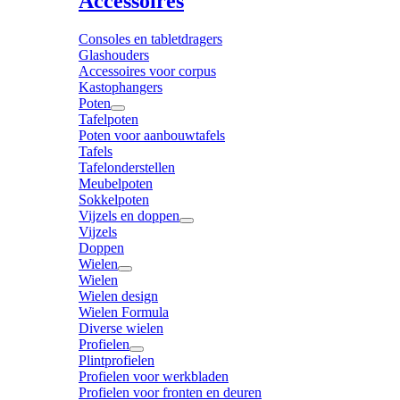
Accessoires
Consoles en tabletdragers
Glashouders
Accessoires voor corpus
Kastophangers
Poten
Tafelpoten
Poten voor aanbouwtafels
Tafels
Tafelonderstellen
Meubelpoten
Sokkelpoten
Vijzels en doppen
Vijzels
Doppen
Wielen
Wielen
Wielen design
Wielen Formula
Diverse wielen
Profielen
Plintprofielen
Profielen voor werkbladen
Profielen voor fronten en deuren