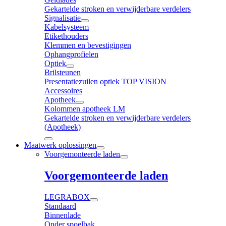
Gekartelde stroken en verwijderbare verdelers
Signalisatie
Kabelsysteem
Etikethouders
Klemmen en bevestigingen
Ophangprofielen
Optiek
Brilsteunen
Presentatiezuilen optiek TOP VISION
Accessoires
Apotheek
Kolommen apotheek LM
Gekartelde stroken en verwijderbare verdelers
(Apotheek)
Maatwerk oplossingen
Voorgemonteerde laden
Voorgemonteerde laden
LEGRABOX
Standaard
Binnenlade
Onder spoelbak