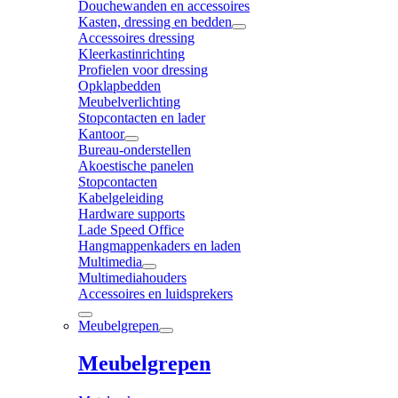
Douchewanden en accessoires
Kasten, dressing en bedden
Accessoires dressing
Kleerkastinrichting
Profielen voor dressing
Opklapbedden
Meubelverlichting
Stopcontacten en lader
Kantoor
Bureau-onderstellen
Akoestische panelen
Stopcontacten
Kabelgeleiding
Hardware supports
Lade Speed Office
Hangmappenkaders en laden
Multimedia
Multimediahouders
Accessoires en luidsprekers
Meubelgrepen
Meubelgrepen