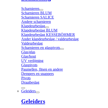
Scharnieren
Scharnieren BLUM
Scharnieren SALICE
Andere scharnieren
Klapdeurbeslag
Klapdeurbeslag BLUM
Klapdeurbeslag KESSEBÖHMER
Ander klapdeurbeslag / valdeurbeslag
Valdeurbeslag
Scharnieren en glaspivots
Glas/glas
Glas/hout
UV verlijming
Glaspivots
Paumellen, fitsen en andere
Dempers en snappers
Pivots
Draaibeslag
Geleiders
Geleiders