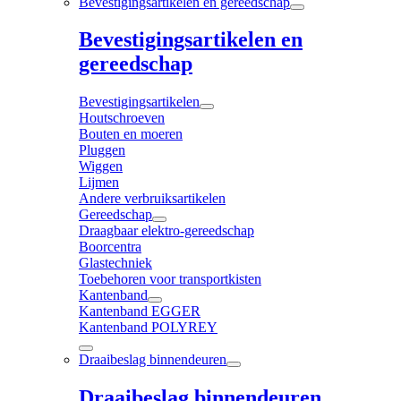
Bevestigingsartikelen en gereedschap
Bevestigingsartikelen en
gereedschap
Bevestigingsartikelen
Houtschroeven
Bouten en moeren
Pluggen
Wiggen
Lijmen
Andere verbruiksartikelen
Gereedschap
Draagbaar elektro-gereedschap
Boorcentra
Glastechniek
Toebehoren voor transportkisten
Kantenband
Kantenband EGGER
Kantenband POLYREY
Draaibeslag binnendeuren
Draaibeslag binnendeuren