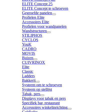
ELITE Concept 25
ELITE Concept te schroeven
Gegroefde panelen
Profielen Elite
Accessoires Elite
Profielen voor wandpanelen
Wandstructuren
STILIPHOS
CYCLOS
YouK
CADRO
MOVIS
Buizen
CUIVRINOX
Elite
Classic
Ladders
Bakkerij
Systeem om te schroeven
Systeem op stellijst
Tabak, pers
Displays voor tabak en pers
Specifiek bar, restaurant
Accessoires winkelinrichting
Geldlades