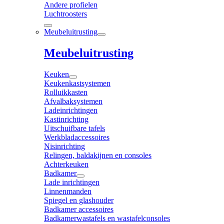
Andere profielen
Luchtroosters
Meubeluitrusting
Meubeluitrusting
Keuken
Keukenkastsystemen
Rolluikkasten
Afvalbaksystemen
Ladeinrichtingen
Kastinrichting
Uitschuifbare tafels
Werkbladaccessoires
Nisinrichting
Relingen, baldakijnen en consoles
Achterkeuken
Badkamer
Lade inrichtingen
Linnenmanden
Spiegel en glashouder
Badkamer accessoires
Badkamerwastafels en wastafelconsoles