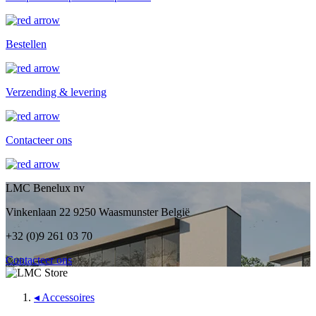
Bestellen
Verzending & levering
Contacteer ons
LMC Benelux nv
Vinkenlaan 22 9250 Waasmunster België
+32 (0)9 261 03 70
Contacteer ons
◂
Accessoires