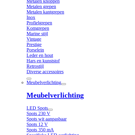
Metalen knoppen
Metalen grepen
Metalen kantgrepen
Inox
Profielgrepen
Komgrepen
Marine stijl
Vintage
Prestige
Porselein
Leder en hout
Hars en kunststof
Retrostijl
Diverse accessoires
Meubelverlichting
Meubelverlichting
LED Spots
Spots 230 V
Spots wit aanpasbaar
Spots 12 V
Spots 350 mA