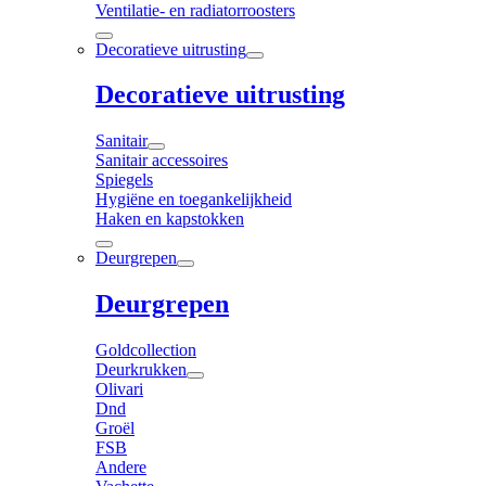
Ventilatie- en radiatorroosters
Decoratieve uitrusting
Decoratieve uitrusting
Sanitair
Sanitair accessoires
Spiegels
Hygiëne en toegankelijkheid
Haken en kapstokken
Deurgrepen
Deurgrepen
Goldcollection
Deurkrukken
Olivari
Dnd
Groël
FSB
Andere