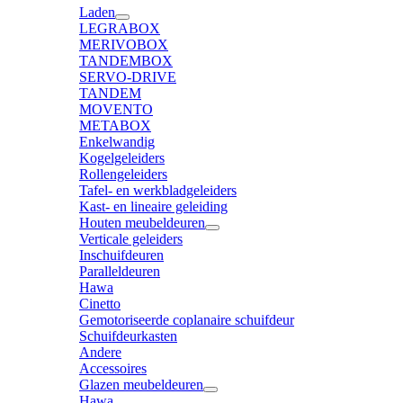
Laden
LEGRABOX
MERIVOBOX
TANDEMBOX
SERVO-DRIVE
TANDEM
MOVENTO
METABOX
Enkelwandig
Kogelgeleiders
Rollengeleiders
Tafel- en werkbladgeleiders
Kast- en lineaire geleiding
Houten meubeldeuren
Verticale geleiders
Inschuifdeuren
Paralleldeuren
Hawa
Cinetto
Gemotoriseerde coplanaire schuifdeur
Schuifdeurkasten
Andere
Accessoires
Glazen meubeldeuren
Hawa