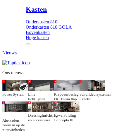
Kasten
Onderkasten 810
Onderkasten 810 GOLA
Bovenkasten
Hoge kasten
Nieuws
Ons nieuws
Power System
Line
Klapdeurbeslag
Schuifdeursystemen
lichtlijsten
FREEslim flap
Cinetto
Dressinginrichting
Hawa Folding
en accessoires
Concepta III
Alu-kaders :
zoom in op de
nieuwigheden