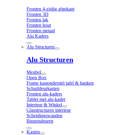
Fronten 4-zijdig afgekant
Fronten 3D
Fronten lak
Fronten hout
Fronten metaal
Alu Kaders
Alu Structuren
Alu Structuren
Meubel
Open Box
Frame kastonderstel tafel & banken
Schuifdeurkasten
Fronten alu-kaders
Tablet met alu-kader
Interieur & Winkel
Glasstructuren interieur
Scheidingswanden
Binnendeuren
Kasten