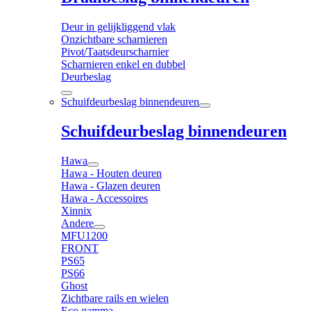
Deur in gelijkliggend vlak
Onzichtbare scharnieren
Pivot/Taatsdeurscharnier
Scharnieren enkel en dubbel
Deurbeslag
Schuifdeurbeslag binnendeuren
Schuifdeurbeslag binnendeuren
Hawa
Hawa - Houten deuren
Hawa - Glazen deuren
Hawa - Accessoires
Xinnix
Andere
MFU1200
FRONT
PS65
PS66
Ghost
Zichtbare rails en wielen
Eco gamma