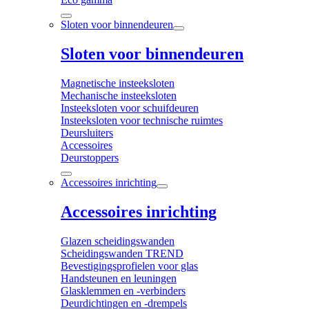
Sloten voor binnendeuren
Sloten voor binnendeuren
Magnetische insteeksloten
Mechanische insteeksloten
Insteeksloten voor schuifdeuren
Insteeksloten voor technische ruimtes
Deursluiters
Accessoires
Deurstoppers
Accessoires inrichting
Accessoires inrichting
Glazen scheidingswanden
Scheidingswanden TREND
Bevestigingsprofielen voor glas
Handsteunen en leuningen
Glasklemmen en -verbinders
Deurdichtingen en -drempels