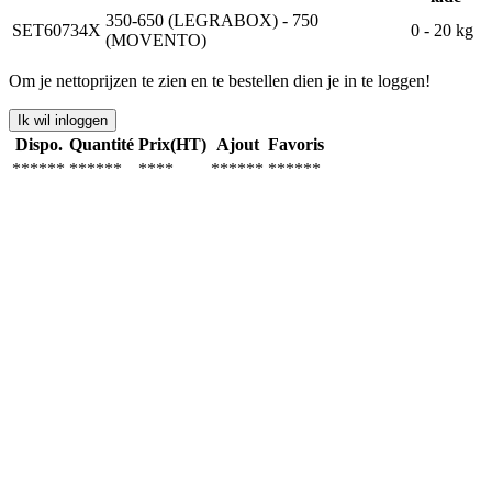
350-650 (LEGRABOX) - 750
SET60734X
0 - 20 kg
(MOVENTO)
Om je nettoprijzen te zien en te bestellen dien je in te loggen!
Ik wil inloggen
Dispo.
Quantité
Prix(HT)
Ajout
Favoris
******
******
****
******
******