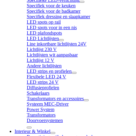
Specifieke LED-verlichting
Specifiek voor de keuken
Specifiek voor de badkamer
Specifiek dressing en slaapkamer
LED spots op rail
LED spots voor in een nis
LED plafondspots
LED Lichtlijsten
Line inkortbare lichtlijsten 24V
Lichtlijst 230 V
Lichtlijsten wit aanpasbaar
Lichtlijst 12 V
Andere lichtlijsten
LED strips en profielen
Flexibele LED 24 V
LED strips 24 V
Diffusieprofielen
Schakelaars
Transformators en accessoires
Systeem MEC-Driver
Power System
Transformators
Doorvoersystemen
Interieur & Winkel