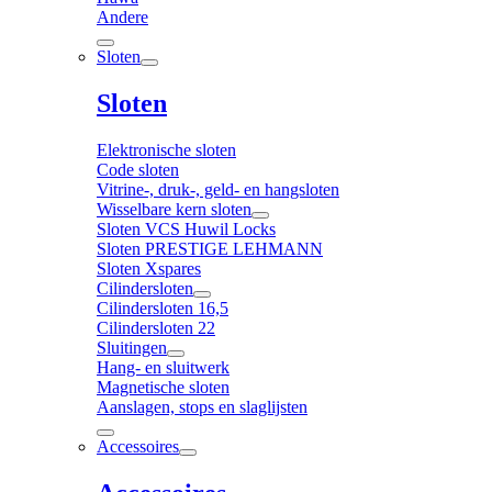
Andere
Sloten
Sloten
Elektronische sloten
Code sloten
Vitrine-, druk-, geld- en hangsloten
Wisselbare kern sloten
Sloten VCS Huwil Locks
Sloten PRESTIGE LEHMANN
Sloten Xspares
Cilindersloten
Cilindersloten 16,5
Cilindersloten 22
Sluitingen
Hang- en sluitwerk
Magnetische sloten
Aanslagen, stops en slaglijsten
Accessoires