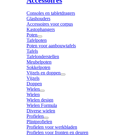
Accessoires
Consoles en tabletdragers
Glashouders
Accessoires voor corpus
Kastophangers
Poten
Tafelpoten
Poten voor aanbouwtafels
Tafels
Tafelonderstellen
Meubelpoten
Sokkelpoten
Vijzels en doppen
Vijzels
Doppen
Wielen
Wielen
Wielen design
Wielen Formula
Diverse wielen
Profielen
Plintprofielen
Profielen voor werkbladen
Profielen voor fronten en deuren