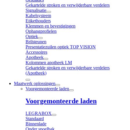
Gekartelde stroken en verwijderbare verdelers
Signalisatie
Kabelsysteem
Etikethouders
Klemmen en bevestigingen
Ophangprofielen
Optiek
Brilsteunen
Presentatiezuilen optiek TOP VISION
Accessoires
Apotheek
Kolommen apotheek LM
Gekartelde stroken en verwijderbare verdelers
(Apotheek)
Maatwerk oplossingen
Voorgemonteerde laden
Voorgemonteerde laden
LEGRABOX
Standaard
Binnenlade
Onder spoelbak