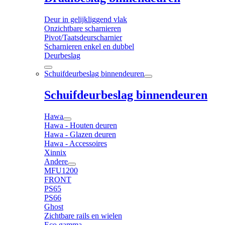
Deur in gelijkliggend vlak
Onzichtbare scharnieren
Pivot/Taatsdeurscharnier
Scharnieren enkel en dubbel
Deurbeslag
Schuifdeurbeslag binnendeuren
Schuifdeurbeslag binnendeuren
Hawa
Hawa - Houten deuren
Hawa - Glazen deuren
Hawa - Accessoires
Xinnix
Andere
MFU1200
FRONT
PS65
PS66
Ghost
Zichtbare rails en wielen
Eco gamma