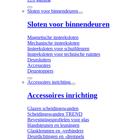
Sloten voor binnendeuren
Sloten voor binnendeuren
Magnetische insteeksloten
Mechanische insteeksloten
Insteeksloten voor schuifdeuren
Insteeksloten voor technische ruimtes
Deursluiters
Accessoires
Deurstoppers
Accessoires inrichting
Accessoires inrichting
Glazen scheidingswanden
Scheidingswanden TREND
Bevestigingsprofielen voor glas
Handsteunen en leuningen
Glasklemmen en -verbinders
Deurdichtingen en -drempels