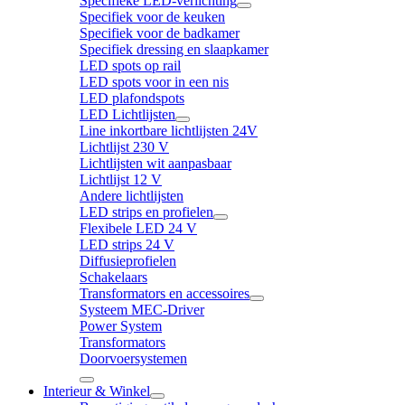
Specifieke LED-verlichting
Specifiek voor de keuken
Specifiek voor de badkamer
Specifiek dressing en slaapkamer
LED spots op rail
LED spots voor in een nis
LED plafondspots
LED Lichtlijsten
Line inkortbare lichtlijsten 24V
Lichtlijst 230 V
Lichtlijsten wit aanpasbaar
Lichtlijst 12 V
Andere lichtlijsten
LED strips en profielen
Flexibele LED 24 V
LED strips 24 V
Diffusieprofielen
Schakelaars
Transformators en accessoires
Systeem MEC-Driver
Power System
Transformators
Doorvoersystemen
Interieur & Winkel