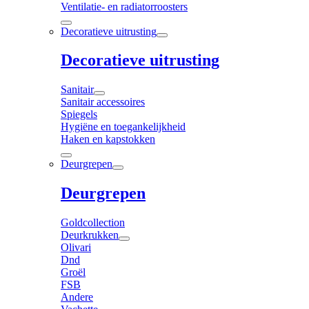
Ventilatie- en radiatorroosters
Decoratieve uitrusting
Decoratieve uitrusting
Sanitair
Sanitair accessoires
Spiegels
Hygiëne en toegankelijkheid
Haken en kapstokken
Deurgrepen
Deurgrepen
Goldcollection
Deurkrukken
Olivari
Dnd
Groël
FSB
Andere