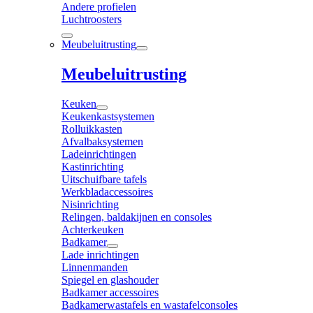
Andere profielen
Luchtroosters
Meubeluitrusting
Meubeluitrusting
Keuken
Keukenkastsystemen
Rolluikkasten
Afvalbaksystemen
Ladeinrichtingen
Kastinrichting
Uitschuifbare tafels
Werkbladaccessoires
Nisinrichting
Relingen, baldakijnen en consoles
Achterkeuken
Badkamer
Lade inrichtingen
Linnenmanden
Spiegel en glashouder
Badkamer accessoires
Badkamerwastafels en wastafelconsoles