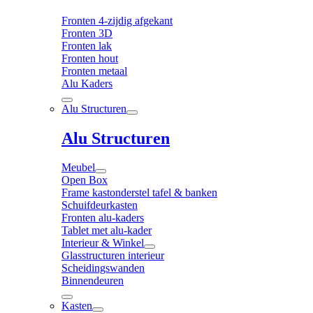
Fronten 4-zijdig afgekant
Fronten 3D
Fronten lak
Fronten hout
Fronten metaal
Alu Kaders
Alu Structuren
Alu Structuren
Meubel
Open Box
Frame kastonderstel tafel & banken
Schuifdeurkasten
Fronten alu-kaders
Tablet met alu-kader
Interieur & Winkel
Glasstructuren interieur
Scheidingswanden
Binnendeuren
Kasten