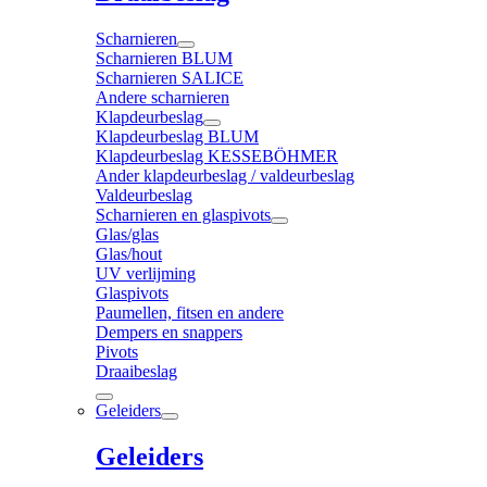
Scharnieren
Scharnieren BLUM
Scharnieren SALICE
Andere scharnieren
Klapdeurbeslag
Klapdeurbeslag BLUM
Klapdeurbeslag KESSEBÖHMER
Ander klapdeurbeslag / valdeurbeslag
Valdeurbeslag
Scharnieren en glaspivots
Glas/glas
Glas/hout
UV verlijming
Glaspivots
Paumellen, fitsen en andere
Dempers en snappers
Pivots
Draaibeslag
Geleiders
Geleiders