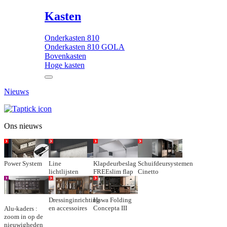
Kasten
Onderkasten 810
Onderkasten 810 GOLA
Bovenkasten
Hoge kasten
Nieuws
Ons nieuws
Power System
Line
Klapdeurbeslag
Schuifdeursystemen
lichtlijsten
FREEslim flap
Cinetto
Dressinginrichting
Hawa Folding
en accessoires
Concepta III
Alu-kaders :
zoom in op de
nieuwigheden