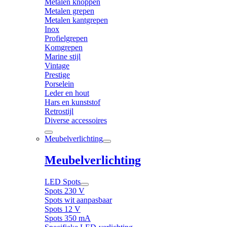
Metalen knoppen
Metalen grepen
Metalen kantgrepen
Inox
Profielgrepen
Komgrepen
Marine stijl
Vintage
Prestige
Porselein
Leder en hout
Hars en kunststof
Retrostijl
Diverse accessoires
Meubelverlichting
Meubelverlichting
LED Spots
Spots 230 V
Spots wit aanpasbaar
Spots 12 V
Spots 350 mA