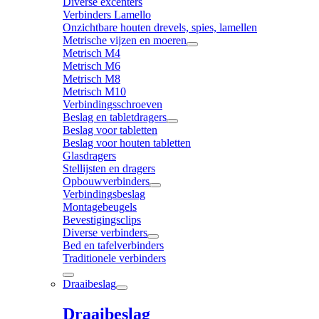
Diverse excenters
Verbinders Lamello
Onzichtbare houten drevels, spies, lamellen
Metrische vijzen en moeren
Metrisch M4
Metrisch M6
Metrisch M8
Metrisch M10
Verbindingsschroeven
Beslag en tabletdragers
Beslag voor tabletten
Beslag voor houten tabletten
Glasdragers
Stellijsten en dragers
Opbouwverbinders
Verbindingsbeslag
Montagebeugels
Bevestigingsclips
Diverse verbinders
Bed en tafelverbinders
Traditionele verbinders
Draaibeslag
Draaibeslag