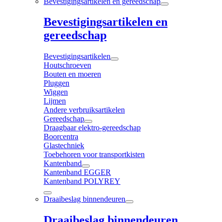
Bevestigingsartikelen en gereedschap
Bevestigingsartikelen en
gereedschap
Bevestigingsartikelen
Houtschroeven
Bouten en moeren
Pluggen
Wiggen
Lijmen
Andere verbruiksartikelen
Gereedschap
Draagbaar elektro-gereedschap
Boorcentra
Glastechniek
Toebehoren voor transportkisten
Kantenband
Kantenband EGGER
Kantenband POLYREY
Draaibeslag binnendeuren
Draaibeslag binnendeuren