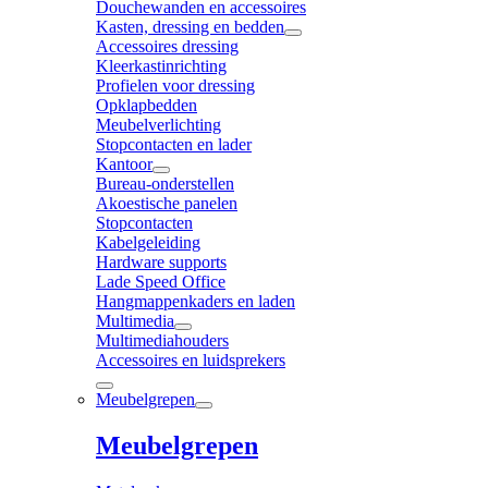
Douchewanden en accessoires
Kasten, dressing en bedden
Accessoires dressing
Kleerkastinrichting
Profielen voor dressing
Opklapbedden
Meubelverlichting
Stopcontacten en lader
Kantoor
Bureau-onderstellen
Akoestische panelen
Stopcontacten
Kabelgeleiding
Hardware supports
Lade Speed Office
Hangmappenkaders en laden
Multimedia
Multimediahouders
Accessoires en luidsprekers
Meubelgrepen
Meubelgrepen