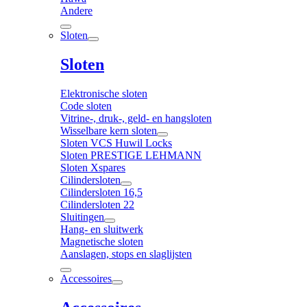
Andere
Sloten
Sloten
Elektronische sloten
Code sloten
Vitrine-, druk-, geld- en hangsloten
Wisselbare kern sloten
Sloten VCS Huwil Locks
Sloten PRESTIGE LEHMANN
Sloten Xspares
Cilindersloten
Cilindersloten 16,5
Cilindersloten 22
Sluitingen
Hang- en sluitwerk
Magnetische sloten
Aanslagen, stops en slaglijsten
Accessoires