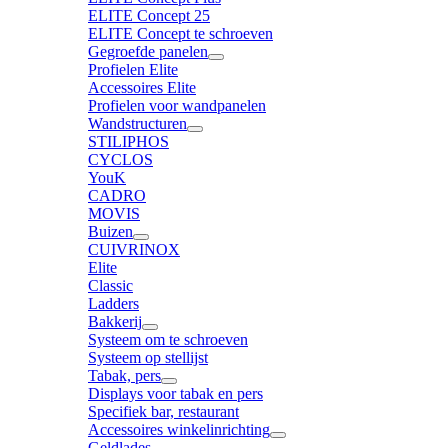
ELITE Concept 25
ELITE Concept te schroeven
Gegroefde panelen
Profielen Elite
Accessoires Elite
Profielen voor wandpanelen
Wandstructuren
STILIPHOS
CYCLOS
YouK
CADRO
MOVIS
Buizen
CUIVRINOX
Elite
Classic
Ladders
Bakkerij
Systeem om te schroeven
Systeem op stellijst
Tabak, pers
Displays voor tabak en pers
Specifiek bar, restaurant
Accessoires winkelinrichting
Geldlades