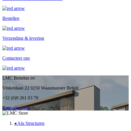
Bestellen
Verzending & levering
Contacteer ons
LMC Benelux nv
Vinkenlaan 22 9250 Waasmunster België
+32 (0)9 261 03 70
Contacteer ons
◂
Alu Structuren