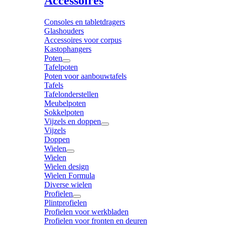
Accessoires
Consoles en tabletdragers
Glashouders
Accessoires voor corpus
Kastophangers
Poten
Tafelpoten
Poten voor aanbouwtafels
Tafels
Tafelonderstellen
Meubelpoten
Sokkelpoten
Vijzels en doppen
Vijzels
Doppen
Wielen
Wielen
Wielen design
Wielen Formula
Diverse wielen
Profielen
Plintprofielen
Profielen voor werkbladen
Profielen voor fronten en deuren