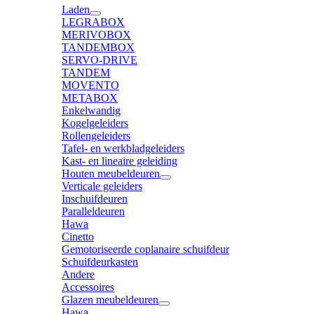
Laden
LEGRABOX
MERIVOBOX
TANDEMBOX
SERVO-DRIVE
TANDEM
MOVENTO
METABOX
Enkelwandig
Kogelgeleiders
Rollengeleiders
Tafel- en werkbladgeleiders
Kast- en lineaire geleiding
Houten meubeldeuren
Verticale geleiders
Inschuifdeuren
Paralleldeuren
Hawa
Cinetto
Gemotoriseerde coplanaire schuifdeur
Schuifdeurkasten
Andere
Accessoires
Glazen meubeldeuren
Hawa