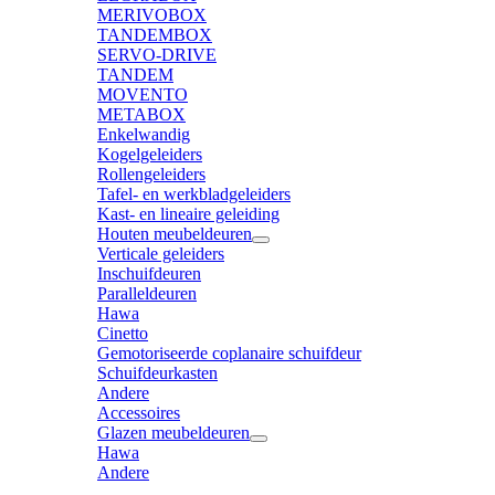
MERIVOBOX
TANDEMBOX
SERVO-DRIVE
TANDEM
MOVENTO
METABOX
Enkelwandig
Kogelgeleiders
Rollengeleiders
Tafel- en werkbladgeleiders
Kast- en lineaire geleiding
Houten meubeldeuren
Verticale geleiders
Inschuifdeuren
Paralleldeuren
Hawa
Cinetto
Gemotoriseerde coplanaire schuifdeur
Schuifdeurkasten
Andere
Accessoires
Glazen meubeldeuren
Hawa
Andere