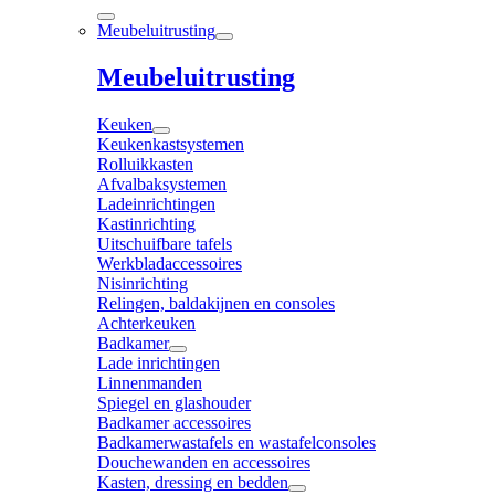
Meubeluitrusting
Meubeluitrusting
Keuken
Keukenkastsystemen
Rolluikkasten
Afvalbaksystemen
Ladeinrichtingen
Kastinrichting
Uitschuifbare tafels
Werkbladaccessoires
Nisinrichting
Relingen, baldakijnen en consoles
Achterkeuken
Badkamer
Lade inrichtingen
Linnenmanden
Spiegel en glashouder
Badkamer accessoires
Badkamerwastafels en wastafelconsoles
Douchewanden en accessoires
Kasten, dressing en bedden