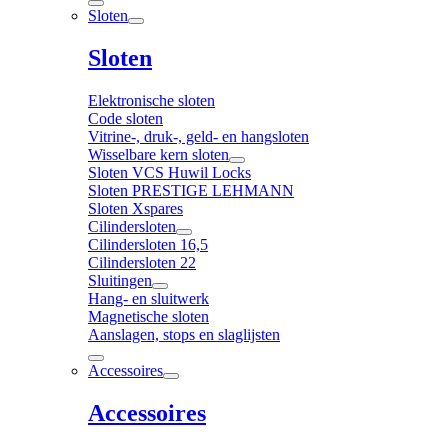
Sloten
Sloten
Elektronische sloten
Code sloten
Vitrine-, druk-, geld- en hangsloten
Wisselbare kern sloten
Sloten VCS Huwil Locks
Sloten PRESTIGE LEHMANN
Sloten Xspares
Cilindersloten
Cilindersloten 16,5
Cilindersloten 22
Sluitingen
Hang- en sluitwerk
Magnetische sloten
Aanslagen, stops en slaglijsten
Accessoires
Accessoires