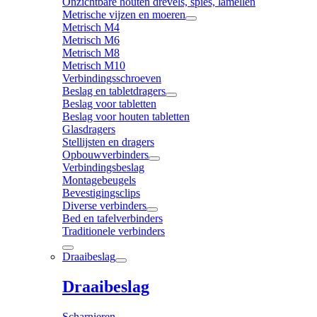
Onzichtbare houten drevels, spies, lamellen
Metrische vijzen en moeren
Metrisch M4
Metrisch M6
Metrisch M8
Metrisch M10
Verbindingsschroeven
Beslag en tabletdragers
Beslag voor tabletten
Beslag voor houten tabletten
Glasdragers
Stellijsten en dragers
Opbouwverbinders
Verbindingsbeslag
Montagebeugels
Bevestigingsclips
Diverse verbinders
Bed en tafelverbinders
Traditionele verbinders
Draaibeslag
Draaibeslag
Scharnieren