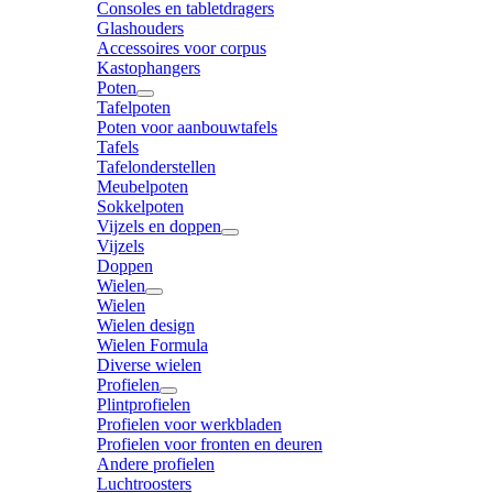
Consoles en tabletdragers
Glashouders
Accessoires voor corpus
Kastophangers
Poten
Tafelpoten
Poten voor aanbouwtafels
Tafels
Tafelonderstellen
Meubelpoten
Sokkelpoten
Vijzels en doppen
Vijzels
Doppen
Wielen
Wielen
Wielen design
Wielen Formula
Diverse wielen
Profielen
Plintprofielen
Profielen voor werkbladen
Profielen voor fronten en deuren
Andere profielen
Luchtroosters