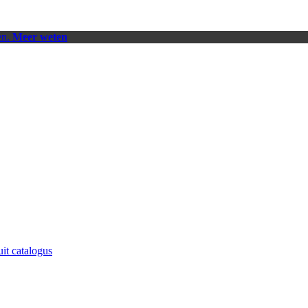
en.
Meer weten
uit catalogus