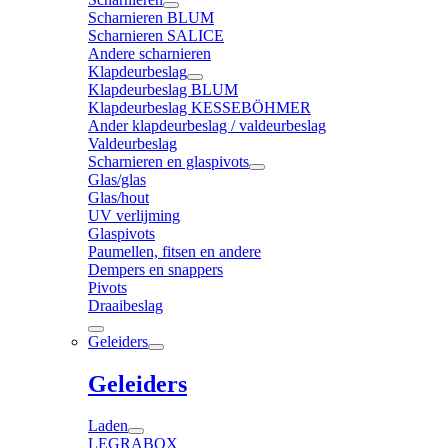
Scharnieren BLUM
Scharnieren SALICE
Andere scharnieren
Klapdeurbeslag
Klapdeurbeslag BLUM
Klapdeurbeslag KESSEBÖHMER
Ander klapdeurbeslag / valdeurbeslag
Valdeurbeslag
Scharnieren en glaspivots
Glas/glas
Glas/hout
UV verlijming
Glaspivots
Paumellen, fitsen en andere
Dempers en snappers
Pivots
Draaibeslag
Geleiders
Geleiders
Laden
LEGRABOX