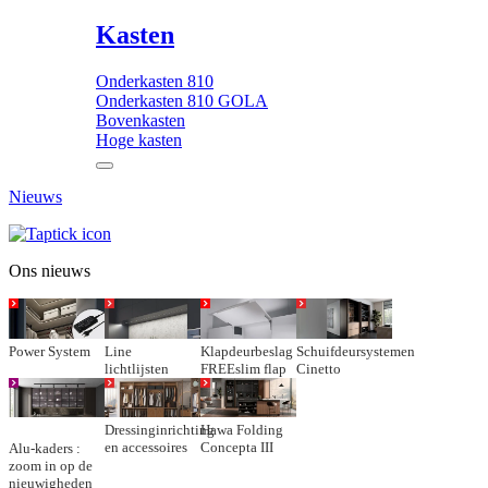
Kasten
Onderkasten 810
Onderkasten 810 GOLA
Bovenkasten
Hoge kasten
Nieuws
Ons nieuws
Power System
Line
Klapdeurbeslag
Schuifdeursystemen
lichtlijsten
FREEslim flap
Cinetto
Dressinginrichting
Hawa Folding
en accessoires
Concepta III
Alu-kaders :
zoom in op de
nieuwigheden