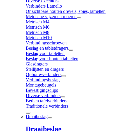
Diverse excenters
Verbinders Lamello
Onzichtbare houten drevels, spies, lamellen
Metrische vijzen en moeren
Metrisch M4
Metrisch M6
Metrisch M8
Metrisch M10
Verbindingsschroeven
Beslag en tabletdragers
Beslag voor tabletten
Beslag voor houten tabletten
Glasdragers
Stellijsten en dragers
Opbouwverbinders
Verbindingsbeslag
Montagebeugels
Bevestigingsclips
Diverse verbinders
Bed en tafelverbinders
Traditionele verbinders
Draaibeslag
Draaibeslag