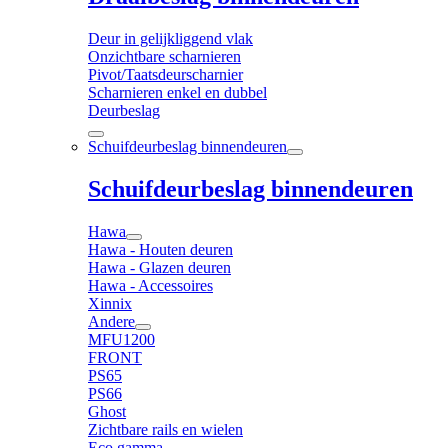
Deur in gelijkliggend vlak
Onzichtbare scharnieren
Pivot/Taatsdeurscharnier
Scharnieren enkel en dubbel
Deurbeslag
Schuifdeurbeslag binnendeuren
Schuifdeurbeslag binnendeuren
Hawa
Hawa - Houten deuren
Hawa - Glazen deuren
Hawa - Accessoires
Xinnix
Andere
MFU1200
FRONT
PS65
PS66
Ghost
Zichtbare rails en wielen
Eco gamma