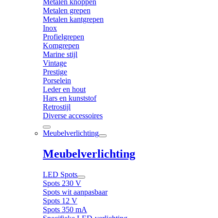
Metalen knoppen
Metalen grepen
Metalen kantgrepen
Inox
Profielgrepen
Komgrepen
Marine stijl
Vintage
Prestige
Porselein
Leder en hout
Hars en kunststof
Retrostijl
Diverse accessoires
Meubelverlichting
Meubelverlichting
LED Spots
Spots 230 V
Spots wit aanpasbaar
Spots 12 V
Spots 350 mA