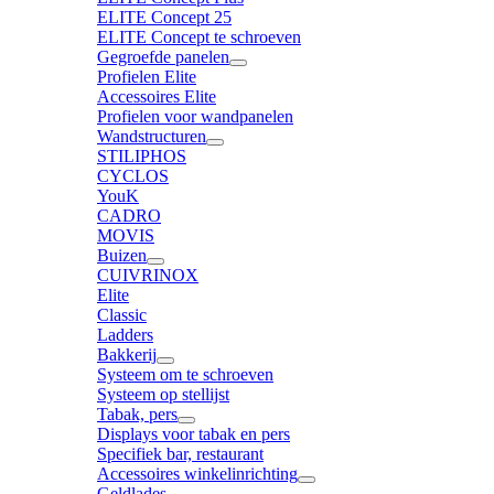
ELITE Concept 25
ELITE Concept te schroeven
Gegroefde panelen
Profielen Elite
Accessoires Elite
Profielen voor wandpanelen
Wandstructuren
STILIPHOS
CYCLOS
YouK
CADRO
MOVIS
Buizen
CUIVRINOX
Elite
Classic
Ladders
Bakkerij
Systeem om te schroeven
Systeem op stellijst
Tabak, pers
Displays voor tabak en pers
Specifiek bar, restaurant
Accessoires winkelinrichting
Geldlades