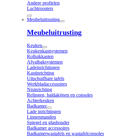
Andere profielen
Luchtroosters
Meubeluitrusting
Meubeluitrusting
Keuken
Keukenkastsystemen
Rolluikkasten
Afvalbaksystemen
Ladeinrichtingen
Kastinrichting
Uitschuifbare tafels
Werkbladaccessoires
Nisinrichting
Relingen, baldakijnen en consoles
Achterkeuken
Badkamer
Lade inrichtingen
Linnenmanden
Spiegel en glashouder
Badkamer accessoires
Badkamerwastafels en wastafelconsoles