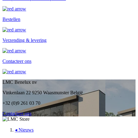
Bestellen
Verzending & levering
Contacteer ons
LMC Benelux nv
Vinkenlaan 22 9250 Waasmunster België
+32 (0)9 261 03 70
Contacteer ons
◂
Nieuws