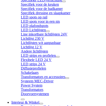
Specifieke LED-verlichting
Specifiek voor de keuken
Specifiek voor de badkamer
Specifiek dressing en slaapkamer
LED spots op rail
LED spots voor in een nis
LED plafondspots
LED Lichtlijsten
Line inkortbare lichtlijsten 24V
Lichtlijst 230 V
Lichtlijsten wit aanpasbaar
Lichtlijst 12 V
Andere lichtlijsten
LED strips en profielen
Flexibele LED 24 V
LED strips 24 V
Diffusieprofielen
Schakelaars
Transformators en accessoires
Systeem MEC-Driver
Power System
Transformators
Doorvoersystemen
Interieur & Winkel