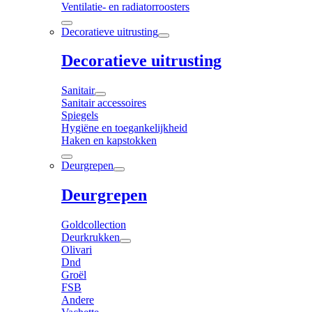
Ventilatie- en radiatorroosters
Decoratieve uitrusting
Decoratieve uitrusting
Sanitair
Sanitair accessoires
Spiegels
Hygiëne en toegankelijkheid
Haken en kapstokken
Deurgrepen
Deurgrepen
Goldcollection
Deurkrukken
Olivari
Dnd
Groël
FSB
Andere