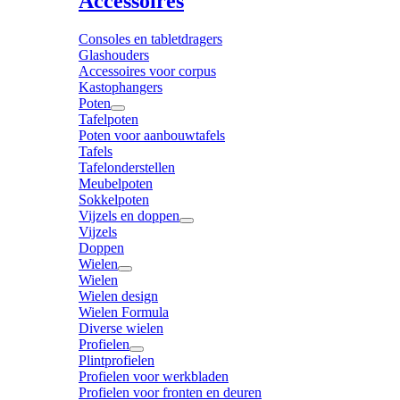
Accessoires
Consoles en tabletdragers
Glashouders
Accessoires voor corpus
Kastophangers
Poten
Tafelpoten
Poten voor aanbouwtafels
Tafels
Tafelonderstellen
Meubelpoten
Sokkelpoten
Vijzels en doppen
Vijzels
Doppen
Wielen
Wielen
Wielen design
Wielen Formula
Diverse wielen
Profielen
Plintprofielen
Profielen voor werkbladen
Profielen voor fronten en deuren