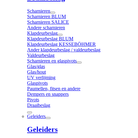
Scharnieren
Scharnieren BLUM
Scharnieren SALICE
Andere scharnieren
Klapdeurbeslag
Klapdeurbeslag BLUM
Klapdeurbeslag KESSEBÖHMER
Ander klapdeurbeslag / valdeurbeslag
Valdeurbeslag
Scharnieren en glaspivots
Glas/glas
Glas/hout
UV verlijming
Glaspivots
Paumellen, fitsen en andere
Dempers en snappers
Pivots
Draaibeslag
Geleiders
Geleiders