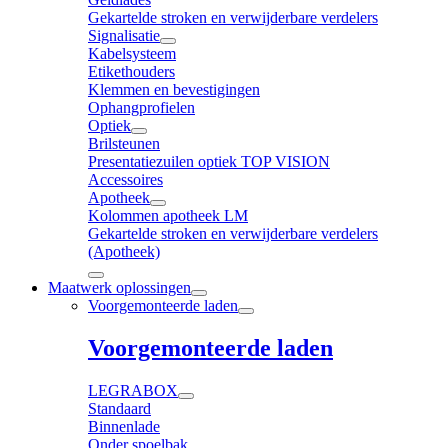
Gekartelde stroken en verwijderbare verdelers
Signalisatie
Kabelsysteem
Etikethouders
Klemmen en bevestigingen
Ophangprofielen
Optiek
Brilsteunen
Presentatiezuilen optiek TOP VISION
Accessoires
Apotheek
Kolommen apotheek LM
Gekartelde stroken en verwijderbare verdelers
(Apotheek)
Maatwerk oplossingen
Voorgemonteerde laden
Voorgemonteerde laden
LEGRABOX
Standaard
Binnenlade
Onder spoelbak