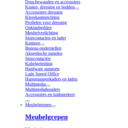
Douchewanden en accessoires
Kasten, dressing en bedden
Accessoires dressing
Kleerkastinrichting
Profielen voor dressing
Opklapbedden
Meubelverlichting
Stopcontacten en lader
Kantoor
Bureau-onderstellen
Akoestische panelen
Stopcontacten
Kabelgeleiding
Hardware supports
Lade Speed Office
Hangmappenkaders en laden
Multimedia
Multimediahouders
Accessoires en luidsprekers
Meubelgrepen
Meubelgrepen