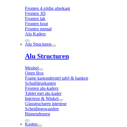
Fronten 4-zijdig afgekant
Fronten 3D
Fronten lak
Fronten hout
Fronten metaal
Alu Kaders
Alu Structuren
Alu Structuren
Meubel
Open Box
Frame kastonderstel tafel & banken
Schuifdeurkasten
Fronten alu-kaders
Tablet met alu-kader
Interieur & Winkel
Glasstructuren interieur
Scheidingswanden
Binnendeuren
Kasten