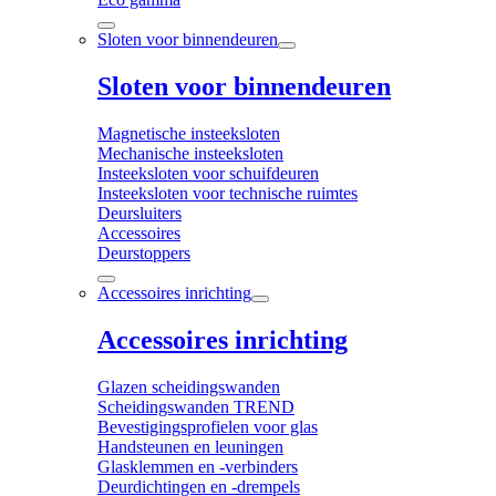
Sloten voor binnendeuren
Sloten voor binnendeuren
Magnetische insteeksloten
Mechanische insteeksloten
Insteeksloten voor schuifdeuren
Insteeksloten voor technische ruimtes
Deursluiters
Accessoires
Deurstoppers
Accessoires inrichting
Accessoires inrichting
Glazen scheidingswanden
Scheidingswanden TREND
Bevestigingsprofielen voor glas
Handsteunen en leuningen
Glasklemmen en -verbinders
Deurdichtingen en -drempels