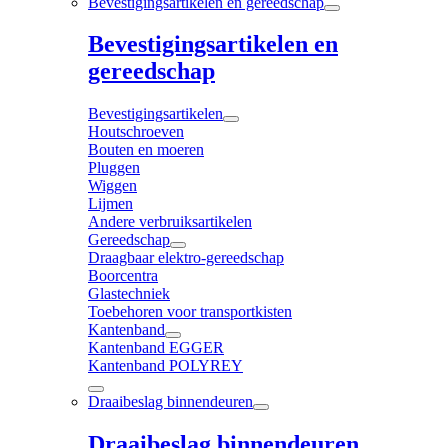
Bevestigingsartikelen en gereedschap
Bevestigingsartikelen en
gereedschap
Bevestigingsartikelen
Houtschroeven
Bouten en moeren
Pluggen
Wiggen
Lijmen
Andere verbruiksartikelen
Gereedschap
Draagbaar elektro-gereedschap
Boorcentra
Glastechniek
Toebehoren voor transportkisten
Kantenband
Kantenband EGGER
Kantenband POLYREY
Draaibeslag binnendeuren
Draaibeslag binnendeuren