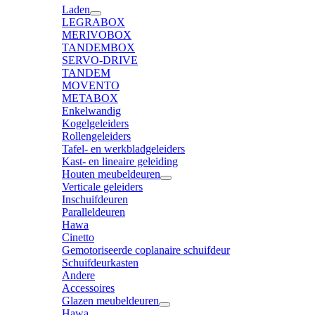
Laden
LEGRABOX
MERIVOBOX
TANDEMBOX
SERVO-DRIVE
TANDEM
MOVENTO
METABOX
Enkelwandig
Kogelgeleiders
Rollengeleiders
Tafel- en werkbladgeleiders
Kast- en lineaire geleiding
Houten meubeldeuren
Verticale geleiders
Inschuifdeuren
Paralleldeuren
Hawa
Cinetto
Gemotoriseerde coplanaire schuifdeur
Schuifdeurkasten
Andere
Accessoires
Glazen meubeldeuren
Hawa