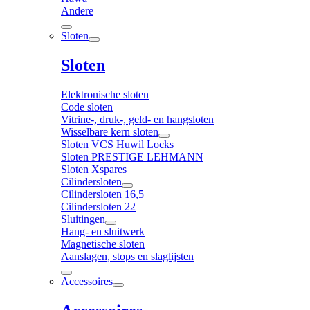
Andere
Sloten
Sloten
Elektronische sloten
Code sloten
Vitrine-, druk-, geld- en hangsloten
Wisselbare kern sloten
Sloten VCS Huwil Locks
Sloten PRESTIGE LEHMANN
Sloten Xspares
Cilindersloten
Cilindersloten 16,5
Cilindersloten 22
Sluitingen
Hang- en sluitwerk
Magnetische sloten
Aanslagen, stops en slaglijsten
Accessoires