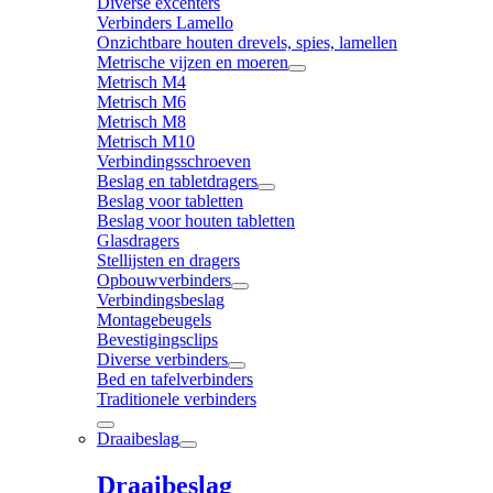
Diverse excenters
Verbinders Lamello
Onzichtbare houten drevels, spies, lamellen
Metrische vijzen en moeren
Metrisch M4
Metrisch M6
Metrisch M8
Metrisch M10
Verbindingsschroeven
Beslag en tabletdragers
Beslag voor tabletten
Beslag voor houten tabletten
Glasdragers
Stellijsten en dragers
Opbouwverbinders
Verbindingsbeslag
Montagebeugels
Bevestigingsclips
Diverse verbinders
Bed en tafelverbinders
Traditionele verbinders
Draaibeslag
Draaibeslag