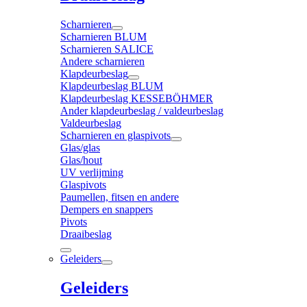
Scharnieren
Scharnieren BLUM
Scharnieren SALICE
Andere scharnieren
Klapdeurbeslag
Klapdeurbeslag BLUM
Klapdeurbeslag KESSEBÖHMER
Ander klapdeurbeslag / valdeurbeslag
Valdeurbeslag
Scharnieren en glaspivots
Glas/glas
Glas/hout
UV verlijming
Glaspivots
Paumellen, fitsen en andere
Dempers en snappers
Pivots
Draaibeslag
Geleiders
Geleiders