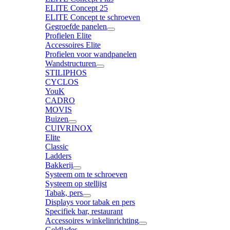
ELITE Concept 25
ELITE Concept te schroeven
Gegroefde panelen
Profielen Elite
Accessoires Elite
Profielen voor wandpanelen
Wandstructuren
STILIPHOS
CYCLOS
YouK
CADRO
MOVIS
Buizen
CUIVRINOX
Elite
Classic
Ladders
Bakkerij
Systeem om te schroeven
Systeem op stellijst
Tabak, pers
Displays voor tabak en pers
Specifiek bar, restaurant
Accessoires winkelinrichting
Geldlades