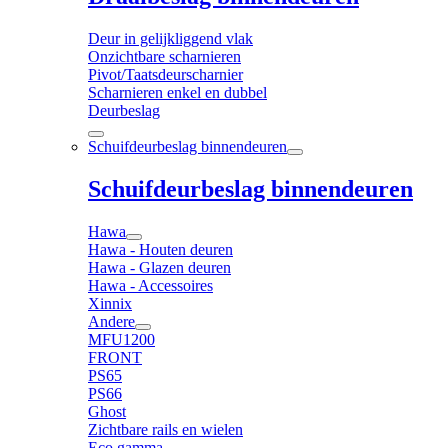
Deur in gelijkliggend vlak
Onzichtbare scharnieren
Pivot/Taatsdeurscharnier
Scharnieren enkel en dubbel
Deurbeslag
Schuifdeurbeslag binnendeuren
Schuifdeurbeslag binnendeuren
Hawa
Hawa - Houten deuren
Hawa - Glazen deuren
Hawa - Accessoires
Xinnix
Andere
MFU1200
FRONT
PS65
PS66
Ghost
Zichtbare rails en wielen
Eco gamma