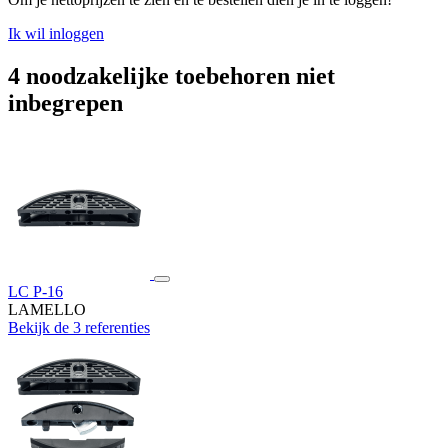
Ik wil inloggen
4 noodzakelijke toebehoren niet
inbegrepen
LC P-16
LAMELLO
Bekijk de 3 referenties