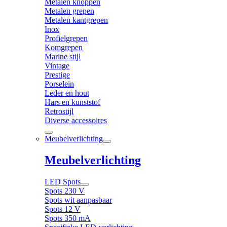
Metalen knoppen
Metalen grepen
Metalen kantgrepen
Inox
Profielgrepen
Komgrepen
Marine stijl
Vintage
Prestige
Porselein
Leder en hout
Hars en kunststof
Retrostijl
Diverse accessoires
Meubelverlichting
Meubelverlichting
LED Spots
Spots 230 V
Spots wit aanpasbaar
Spots 12 V
Spots 350 mA