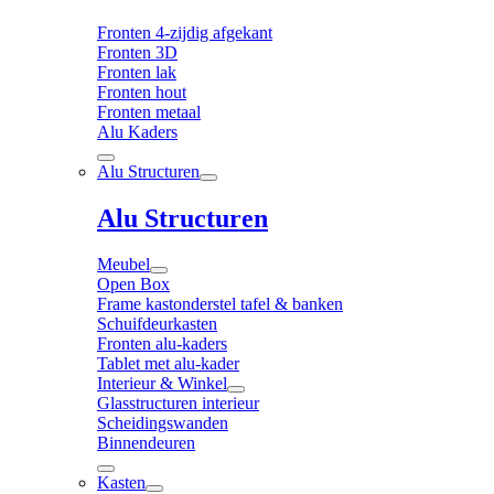
Fronten 4-zijdig afgekant
Fronten 3D
Fronten lak
Fronten hout
Fronten metaal
Alu Kaders
Alu Structuren
Alu Structuren
Meubel
Open Box
Frame kastonderstel tafel & banken
Schuifdeurkasten
Fronten alu-kaders
Tablet met alu-kader
Interieur & Winkel
Glasstructuren interieur
Scheidingswanden
Binnendeuren
Kasten