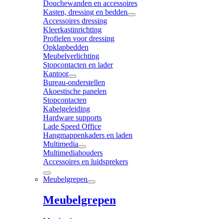
Douchewanden en accessoires
Kasten, dressing en bedden
Accessoires dressing
Kleerkastinrichting
Profielen voor dressing
Opklapbedden
Meubelverlichting
Stopcontacten en lader
Kantoor
Bureau-onderstellen
Akoestische panelen
Stopcontacten
Kabelgeleiding
Hardware supports
Lade Speed Office
Hangmappenkaders en laden
Multimedia
Multimediahouders
Accessoires en luidsprekers
Meubelgrepen
Meubelgrepen