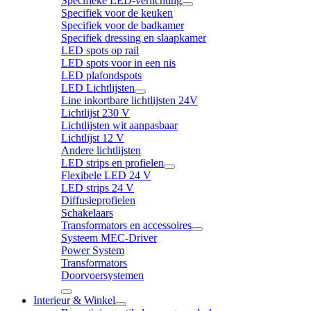
Specifieke LED-verlichting
Specifiek voor de keuken
Specifiek voor de badkamer
Specifiek dressing en slaapkamer
LED spots op rail
LED spots voor in een nis
LED plafondspots
LED Lichtlijsten
Line inkortbare lichtlijsten 24V
Lichtlijst 230 V
Lichtlijsten wit aanpasbaar
Lichtlijst 12 V
Andere lichtlijsten
LED strips en profielen
Flexibele LED 24 V
LED strips 24 V
Diffusieprofielen
Schakelaars
Transformators en accessoires
Systeem MEC-Driver
Power System
Transformators
Doorvoersystemen
Interieur & Winkel