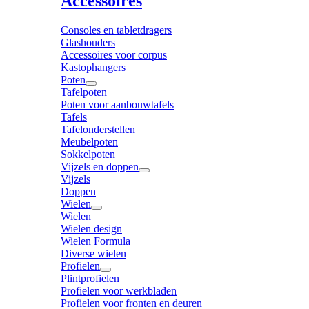
Accessoires
Consoles en tabletdragers
Glashouders
Accessoires voor corpus
Kastophangers
Poten
Tafelpoten
Poten voor aanbouwtafels
Tafels
Tafelonderstellen
Meubelpoten
Sokkelpoten
Vijzels en doppen
Vijzels
Doppen
Wielen
Wielen
Wielen design
Wielen Formula
Diverse wielen
Profielen
Plintprofielen
Profielen voor werkbladen
Profielen voor fronten en deuren