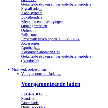
Gekartelde stroken en verwijderbare verdelers
Signalisatie
Kabelsysteem
Etikethouders
Klemmen en bevestigingen
Ophangprofielen
Optiek
Brilsteunen
Presentatiezuilen optiek TOP VISION
Accessoires
Apotheek
Kolommen apotheek LM
Gekartelde stroken en verwijderbare verdelers
(Apotheek)
Maatwerk oplossingen
Voorgemonteerde laden
Voorgemonteerde laden
LEGRABOX
Standaard
Binnenlade
Onder spoelbak