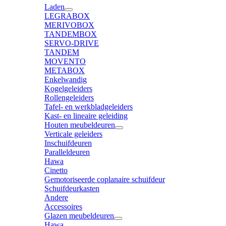
Laden
LEGRABOX
MERIVOBOX
TANDEMBOX
SERVO-DRIVE
TANDEM
MOVENTO
METABOX
Enkelwandig
Kogelgeleiders
Rollengeleiders
Tafel- en werkbladgeleiders
Kast- en lineaire geleiding
Houten meubeldeuren
Verticale geleiders
Inschuifdeuren
Paralleldeuren
Hawa
Cinetto
Gemotoriseerde coplanaire schuifdeur
Schuifdeurkasten
Andere
Accessoires
Glazen meubeldeuren
Hawa