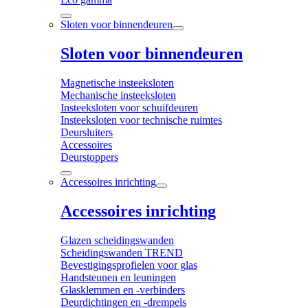
Sloten voor binnendeuren
Sloten voor binnendeuren
Magnetische insteeksloten
Mechanische insteeksloten
Insteeksloten voor schuifdeuren
Insteeksloten voor technische ruimtes
Deursluiters
Accessoires
Deurstoppers
Accessoires inrichting
Accessoires inrichting
Glazen scheidingswanden
Scheidingswanden TREND
Bevestigingsprofielen voor glas
Handsteunen en leuningen
Glasklemmen en -verbinders
Deurdichtingen en -drempels