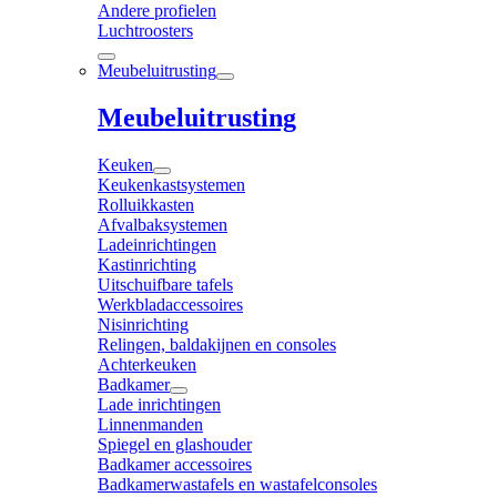
Andere profielen
Luchtroosters
Meubeluitrusting
Meubeluitrusting
Keuken
Keukenkastsystemen
Rolluikkasten
Afvalbaksystemen
Ladeinrichtingen
Kastinrichting
Uitschuifbare tafels
Werkbladaccessoires
Nisinrichting
Relingen, baldakijnen en consoles
Achterkeuken
Badkamer
Lade inrichtingen
Linnenmanden
Spiegel en glashouder
Badkamer accessoires
Badkamerwastafels en wastafelconsoles