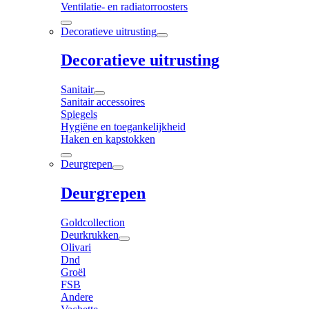
Ventilatie- en radiatorroosters
Decoratieve uitrusting
Decoratieve uitrusting
Sanitair
Sanitair accessoires
Spiegels
Hygiëne en toegankelijkheid
Haken en kapstokken
Deurgrepen
Deurgrepen
Goldcollection
Deurkrukken
Olivari
Dnd
Groël
FSB
Andere