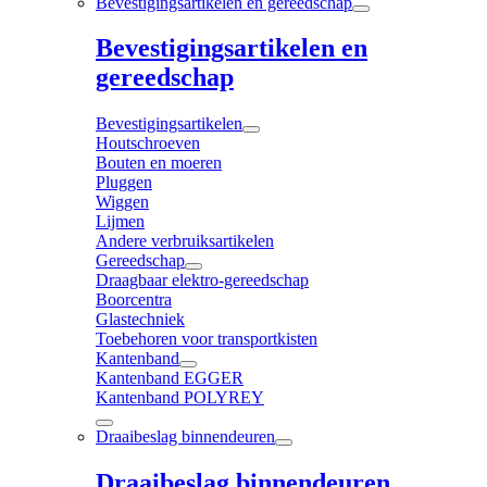
Bevestigingsartikelen en gereedschap
Bevestigingsartikelen en
gereedschap
Bevestigingsartikelen
Houtschroeven
Bouten en moeren
Pluggen
Wiggen
Lijmen
Andere verbruiksartikelen
Gereedschap
Draagbaar elektro-gereedschap
Boorcentra
Glastechniek
Toebehoren voor transportkisten
Kantenband
Kantenband EGGER
Kantenband POLYREY
Draaibeslag binnendeuren
Draaibeslag binnendeuren