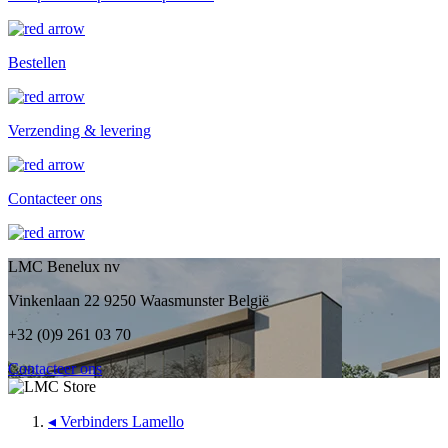
Bestellen
Verzending & levering
Contacteer ons
LMC Benelux nv
Vinkenlaan 22 9250 Waasmunster België
+32 (0)9 261 03 70
Contacteer ons
◂
Verbinders Lamello