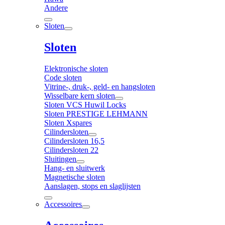
Andere
Sloten
Sloten
Elektronische sloten
Code sloten
Vitrine-, druk-, geld- en hangsloten
Wisselbare kern sloten
Sloten VCS Huwil Locks
Sloten PRESTIGE LEHMANN
Sloten Xspares
Cilindersloten
Cilindersloten 16,5
Cilindersloten 22
Sluitingen
Hang- en sluitwerk
Magnetische sloten
Aanslagen, stops en slaglijsten
Accessoires