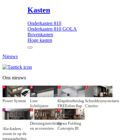
Kasten
Onderkasten 810
Onderkasten 810 GOLA
Bovenkasten
Hoge kasten
Nieuws
Ons nieuws
Power System
Line
Klapdeurbeslag
Schuifdeursystemen
lichtlijsten
FREEslim flap
Cinetto
Dressinginrichting
Hawa Folding
en accessoires
Concepta III
Alu-kaders :
zoom in op de
nieuwigheden