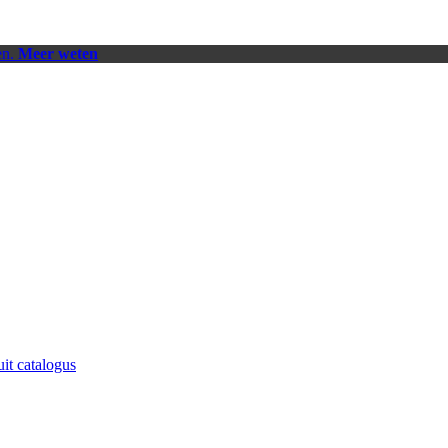
en.
Meer weten
uit catalogus