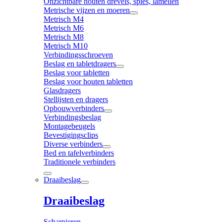
Onzichtbare houten drevels, spies, lamellen
Metrische vijzen en moeren
Metrisch M4
Metrisch M6
Metrisch M8
Metrisch M10
Verbindingsschroeven
Beslag en tabletdragers
Beslag voor tabletten
Beslag voor houten tabletten
Glasdragers
Stellijsten en dragers
Opbouwverbinders
Verbindingsbeslag
Montagebeugels
Bevestigingsclips
Diverse verbinders
Bed en tafelverbinders
Traditionele verbinders
Draaibeslag
Draaibeslag
Scharnieren