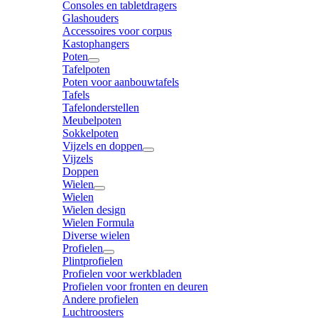
Consoles en tabletdragers
Glashouders
Accessoires voor corpus
Kastophangers
Poten
Tafelpoten
Poten voor aanbouwtafels
Tafels
Tafelonderstellen
Meubelpoten
Sokkelpoten
Vijzels en doppen
Vijzels
Doppen
Wielen
Wielen
Wielen design
Wielen Formula
Diverse wielen
Profielen
Plintprofielen
Profielen voor werkbladen
Profielen voor fronten en deuren
Andere profielen
Luchtroosters