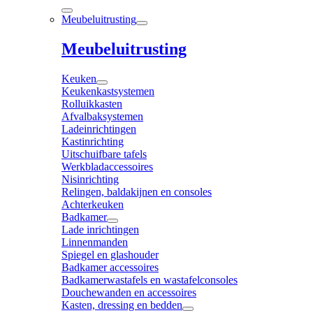
Meubeluitrusting
Meubeluitrusting
Keuken
Keukenkastsystemen
Rolluikkasten
Afvalbaksystemen
Ladeinrichtingen
Kastinrichting
Uitschuifbare tafels
Werkbladaccessoires
Nisinrichting
Relingen, baldakijnen en consoles
Achterkeuken
Badkamer
Lade inrichtingen
Linnenmanden
Spiegel en glashouder
Badkamer accessoires
Badkamerwastafels en wastafelconsoles
Douchewanden en accessoires
Kasten, dressing en bedden