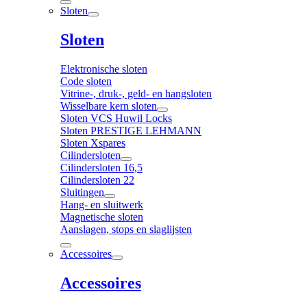
Sloten
Sloten
Elektronische sloten
Code sloten
Vitrine-, druk-, geld- en hangsloten
Wisselbare kern sloten
Sloten VCS Huwil Locks
Sloten PRESTIGE LEHMANN
Sloten Xspares
Cilindersloten
Cilindersloten 16,5
Cilindersloten 22
Sluitingen
Hang- en sluitwerk
Magnetische sloten
Aanslagen, stops en slaglijsten
Accessoires
Accessoires