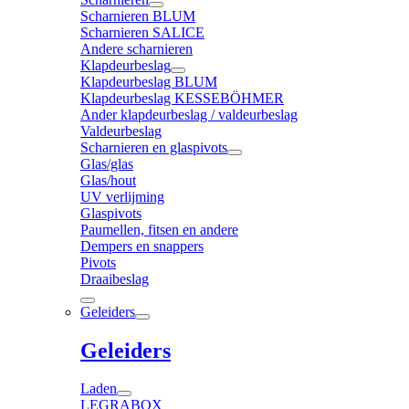
Scharnieren BLUM
Scharnieren SALICE
Andere scharnieren
Klapdeurbeslag
Klapdeurbeslag BLUM
Klapdeurbeslag KESSEBÖHMER
Ander klapdeurbeslag / valdeurbeslag
Valdeurbeslag
Scharnieren en glaspivots
Glas/glas
Glas/hout
UV verlijming
Glaspivots
Paumellen, fitsen en andere
Dempers en snappers
Pivots
Draaibeslag
Geleiders
Geleiders
Laden
LEGRABOX