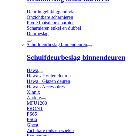
Deur in gelijkliggend vlak
Onzichtbare scharnieren
Pivot/Taatsdeurscharnier
Scharnieren enkel en dubbel
Deurbeslag
Schuifdeurbeslag binnendeuren
Schuifdeurbeslag binnendeuren
Hawa
Hawa - Houten deuren
Hawa - Glazen deuren
Hawa - Accessoires
Xinnix
Andere
MFU1200
FRONT
PS65
PS66
Ghost
Zichtbare rails en wielen
Eco gamma