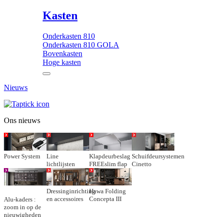
Kasten
Onderkasten 810
Onderkasten 810 GOLA
Bovenkasten
Hoge kasten
Nieuws
Ons nieuws
Power System
Line
Klapdeurbeslag
Schuifdeursystemen
lichtlijsten
FREEslim flap
Cinetto
Dressinginrichting
Hawa Folding
en accessoires
Concepta III
Alu-kaders :
zoom in op de
nieuwigheden