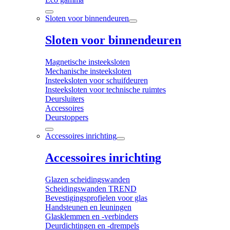
Sloten voor binnendeuren
Sloten voor binnendeuren
Magnetische insteeksloten
Mechanische insteeksloten
Insteeksloten voor schuifdeuren
Insteeksloten voor technische ruimtes
Deursluiters
Accessoires
Deurstoppers
Accessoires inrichting
Accessoires inrichting
Glazen scheidingswanden
Scheidingswanden TREND
Bevestigingsprofielen voor glas
Handsteunen en leuningen
Glasklemmen en -verbinders
Deurdichtingen en -drempels