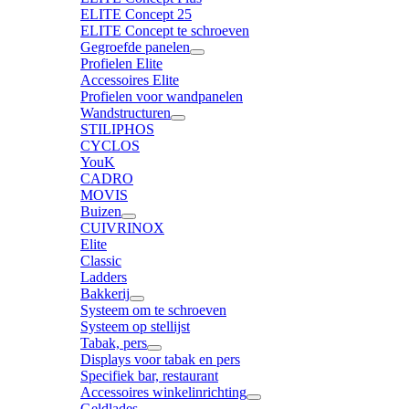
ELITE Concept 25
ELITE Concept te schroeven
Gegroefde panelen
Profielen Elite
Accessoires Elite
Profielen voor wandpanelen
Wandstructuren
STILIPHOS
CYCLOS
YouK
CADRO
MOVIS
Buizen
CUIVRINOX
Elite
Classic
Ladders
Bakkerij
Systeem om te schroeven
Systeem op stellijst
Tabak, pers
Displays voor tabak en pers
Specifiek bar, restaurant
Accessoires winkelinrichting
Geldlades