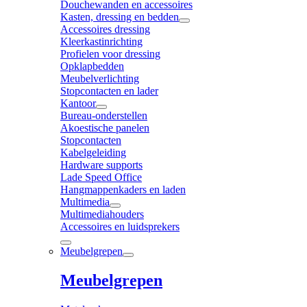
Douchewanden en accessoires
Kasten, dressing en bedden
Accessoires dressing
Kleerkastinrichting
Profielen voor dressing
Opklapbedden
Meubelverlichting
Stopcontacten en lader
Kantoor
Bureau-onderstellen
Akoestische panelen
Stopcontacten
Kabelgeleiding
Hardware supports
Lade Speed Office
Hangmappenkaders en laden
Multimedia
Multimediahouders
Accessoires en luidsprekers
Meubelgrepen
Meubelgrepen