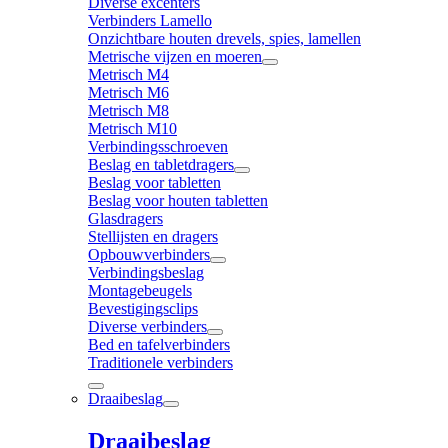
Diverse excenters
Verbinders Lamello
Onzichtbare houten drevels, spies, lamellen
Metrische vijzen en moeren
Metrisch M4
Metrisch M6
Metrisch M8
Metrisch M10
Verbindingsschroeven
Beslag en tabletdragers
Beslag voor tabletten
Beslag voor houten tabletten
Glasdragers
Stellijsten en dragers
Opbouwverbinders
Verbindingsbeslag
Montagebeugels
Bevestigingsclips
Diverse verbinders
Bed en tafelverbinders
Traditionele verbinders
Draaibeslag
Draaibeslag