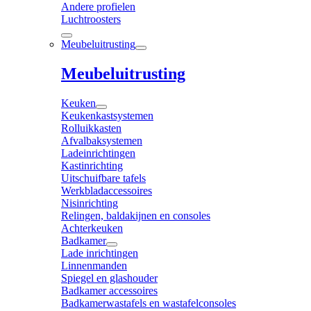
Andere profielen
Luchtroosters
Meubeluitrusting
Meubeluitrusting
Keuken
Keukenkastsystemen
Rolluikkasten
Afvalbaksystemen
Ladeinrichtingen
Kastinrichting
Uitschuifbare tafels
Werkbladaccessoires
Nisinrichting
Relingen, baldakijnen en consoles
Achterkeuken
Badkamer
Lade inrichtingen
Linnenmanden
Spiegel en glashouder
Badkamer accessoires
Badkamerwastafels en wastafelconsoles