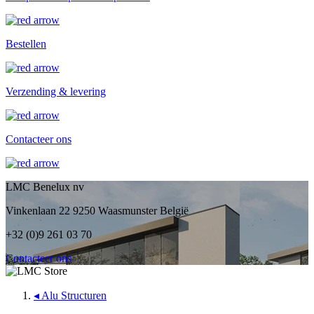
Bestellen
Verzending & levering
Contacteer ons
LMC Benelux nv
Vinkenlaan 22 9250 Waasmunster België
+32 (0)9 261 03 70
Contacteer ons
◂
Alu Structuren