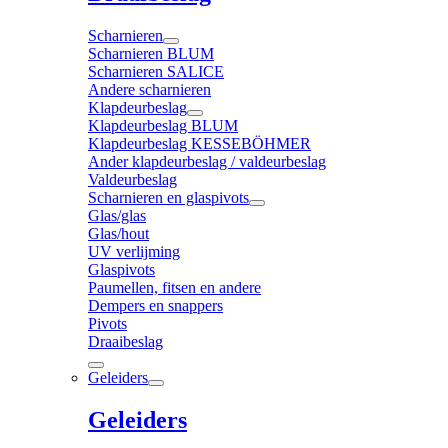
Scharnieren
Scharnieren BLUM
Scharnieren SALICE
Andere scharnieren
Klapdeurbeslag
Klapdeurbeslag BLUM
Klapdeurbeslag KESSEBÖHMER
Ander klapdeurbeslag / valdeurbeslag
Valdeurbeslag
Scharnieren en glaspivots
Glas/glas
Glas/hout
UV verlijming
Glaspivots
Paumellen, fitsen en andere
Dempers en snappers
Pivots
Draaibeslag
Geleiders
Geleiders