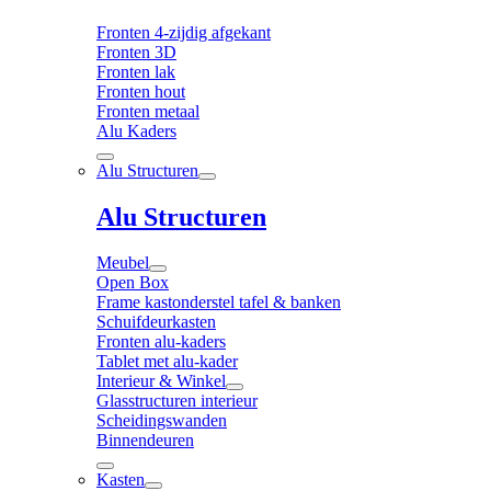
Fronten 4-zijdig afgekant
Fronten 3D
Fronten lak
Fronten hout
Fronten metaal
Alu Kaders
Alu Structuren
Alu Structuren
Meubel
Open Box
Frame kastonderstel tafel & banken
Schuifdeurkasten
Fronten alu-kaders
Tablet met alu-kader
Interieur & Winkel
Glasstructuren interieur
Scheidingswanden
Binnendeuren
Kasten