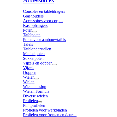
Accessoires
Consoles en tabletdragers
Glashouders
Accessoires voor corpus
Kastophangers
Poten
Tafelpoten
Poten voor aanbouwtafels
Tafels
Tafelonderstellen
Meubelpoten
Sokkelpoten
Vijzels en doppen
Vijzels
Doppen
Wielen
Wielen
Wielen design
Wielen Formula
Diverse wielen
Profielen
Plintprofielen
Profielen voor werkbladen
Profielen voor fronten en deuren