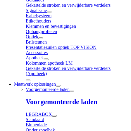
Gekartelde stroken en verwijderbare verdelers
Signalisatie
Kabelsysteem
Etikethouders
Klemmen en bevestigingen
Ophangprofielen
Optiek
Brilsteunen
Presentatiezuilen optiek TOP VISION
Accessoires
Apotheek
Kolommen apotheek LM
Gekartelde stroken en verwijderbare verdelers
(Apotheek)
Maatwerk oplossingen
Voorgemonteerde laden
Voorgemonteerde laden
LEGRABOX
Standaard
Binnenlade
Onder spoelbak