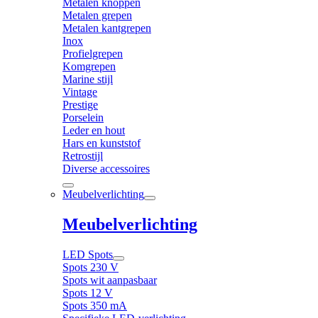
Metalen knoppen
Metalen grepen
Metalen kantgrepen
Inox
Profielgrepen
Komgrepen
Marine stijl
Vintage
Prestige
Porselein
Leder en hout
Hars en kunststof
Retrostijl
Diverse accessoires
Meubelverlichting
Meubelverlichting
LED Spots
Spots 230 V
Spots wit aanpasbaar
Spots 12 V
Spots 350 mA