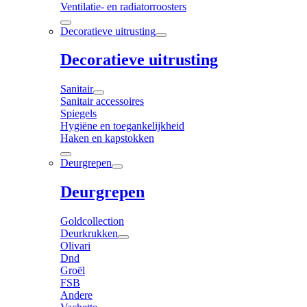
Ventilatie- en radiatorroosters
Decoratieve uitrusting
Decoratieve uitrusting
Sanitair
Sanitair accessoires
Spiegels
Hygiëne en toegankelijkheid
Haken en kapstokken
Deurgrepen
Deurgrepen
Goldcollection
Deurkrukken
Olivari
Dnd
Groël
FSB
Andere