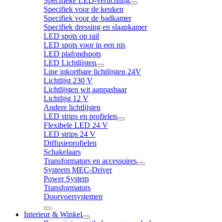
Specifieke LED-verlichting
Specifiek voor de keuken
Specifiek voor de badkamer
Specifiek dressing en slaapkamer
LED spots op rail
LED spots voor in een nis
LED plafondspots
LED Lichtlijsten
Line inkortbare lichtlijsten 24V
Lichtlijst 230 V
Lichtlijsten wit aanpasbaar
Lichtlijst 12 V
Andere lichtlijsten
LED strips en profielen
Flexibele LED 24 V
LED strips 24 V
Diffusieprofielen
Schakelaars
Transformators en accessoires
Systeem MEC-Driver
Power System
Transformators
Doorvoersystemen
Interieur & Winkel