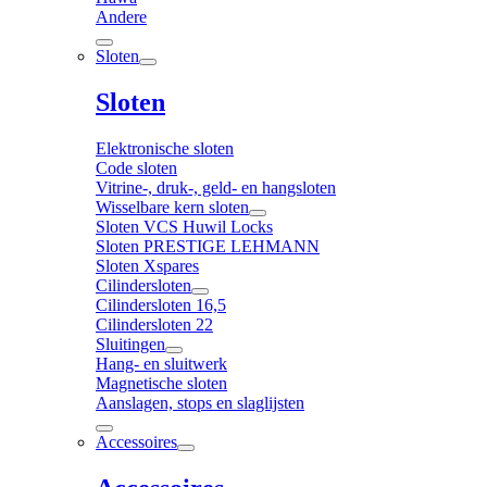
Andere
Sloten
Sloten
Elektronische sloten
Code sloten
Vitrine-, druk-, geld- en hangsloten
Wisselbare kern sloten
Sloten VCS Huwil Locks
Sloten PRESTIGE LEHMANN
Sloten Xspares
Cilindersloten
Cilindersloten 16,5
Cilindersloten 22
Sluitingen
Hang- en sluitwerk
Magnetische sloten
Aanslagen, stops en slaglijsten
Accessoires