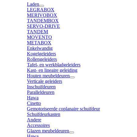
Laden
LEGRABOX
MERIVOBOX
TANDEMBOX
SERVO-DRIVE
TANDEM
MOVENTO
METABOX
Enkelwandig
Kogelgeleiders
Rollengeleiders
Tafel- en werkbladgeleiders
Kast- en lineaire geleiding
Houten meubeldeuren
Verticale geleiders
Inschuifdeuren
Paralleldeuren
Hawa
Cinetto
Gemotoriseerde coplanaire schuifdeur
Schuifdeurkasten
Andere
Accessoires
Glazen meubeldeuren
Hawa