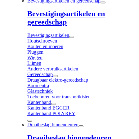
Bevestigingsartikelen en gereedschap
Bevestigingsartikelen en
gereedschap
Bevestigingsartikelen
Houtschroeven
Bouten en moeren
Pluggen
Wiggen
Lijmen
Andere verbruiksartikelen
Gereedschap
Draagbaar elektro-gereedschap
Boorcentra
Glastechniek
Toebehoren voor transportkisten
Kantenband
Kantenband EGGER
Kantenband POLYREY
Draaibeslag binnendeuren
Draaibeslag binnendeuren