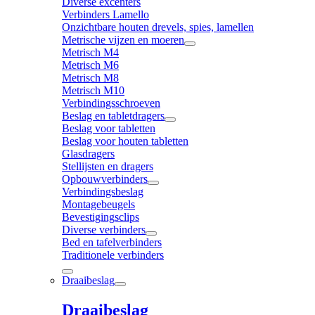
Diverse excenters
Verbinders Lamello
Onzichtbare houten drevels, spies, lamellen
Metrische vijzen en moeren
Metrisch M4
Metrisch M6
Metrisch M8
Metrisch M10
Verbindingsschroeven
Beslag en tabletdragers
Beslag voor tabletten
Beslag voor houten tabletten
Glasdragers
Stellijsten en dragers
Opbouwverbinders
Verbindingsbeslag
Montagebeugels
Bevestigingsclips
Diverse verbinders
Bed en tafelverbinders
Traditionele verbinders
Draaibeslag
Draaibeslag