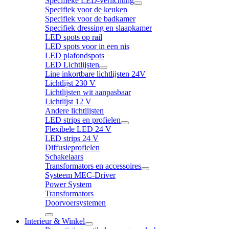
Specifieke LED-verlichting
Specifiek voor de keuken
Specifiek voor de badkamer
Specifiek dressing en slaapkamer
LED spots op rail
LED spots voor in een nis
LED plafondspots
LED Lichtlijsten
Line inkortbare lichtlijsten 24V
Lichtlijst 230 V
Lichtlijsten wit aanpasbaar
Lichtlijst 12 V
Andere lichtlijsten
LED strips en profielen
Flexibele LED 24 V
LED strips 24 V
Diffusieprofielen
Schakelaars
Transformators en accessoires
Systeem MEC-Driver
Power System
Transformators
Doorvoersystemen
Interieur & Winkel