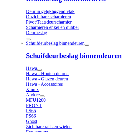
Deur in gelijkliggend vlak
Onzichtbare scharnieren
Pivot/Taatsdeurscharnier
Scharnieren enkel en dubbel
Deurbeslag
Schuifdeurbeslag binnendeuren
Schuifdeurbeslag binnendeuren
Hawa
Hawa - Houten deuren
Hawa - Glazen deuren
Hawa - Accessoires
Xinnix
Andere
MFU1200
FRONT
PS65
PS66
Ghost
Zichtbare rails en wielen
Eco gamma