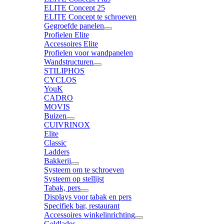
ELITE Concept 25
ELITE Concept te schroeven
Gegroefde panelen
Profielen Elite
Accessoires Elite
Profielen voor wandpanelen
Wandstructuren
STILIPHOS
CYCLOS
YouK
CADRO
MOVIS
Buizen
CUIVRINOX
Elite
Classic
Ladders
Bakkerij
Systeem om te schroeven
Systeem op stellijst
Tabak, pers
Displays voor tabak en pers
Specifiek bar, restaurant
Accessoires winkelinrichting
Geldlades