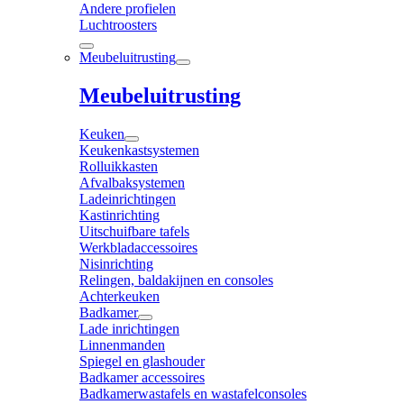
Andere profielen
Luchtroosters
Meubeluitrusting
Meubeluitrusting
Keuken
Keukenkastsystemen
Rolluikkasten
Afvalbaksystemen
Ladeinrichtingen
Kastinrichting
Uitschuifbare tafels
Werkbladaccessoires
Nisinrichting
Relingen, baldakijnen en consoles
Achterkeuken
Badkamer
Lade inrichtingen
Linnenmanden
Spiegel en glashouder
Badkamer accessoires
Badkamerwastafels en wastafelconsoles