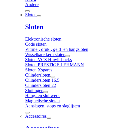
Andere
Sloten
Sloten
Elektronische sloten
Code sloten
Vitrine-, druk-, geld- en hangsloten
Wisselbare kern sloten
Sloten VCS Huwil Locks
Sloten PRESTIGE LEHMANN
Sloten Xspares
Cilindersloten
Cilindersloten 16,5
Cilindersloten 22
Sluitingen
Hang- en sluitwerk
Magnetische sloten
Aanslagen, stops en slaglijsten
Accessoires