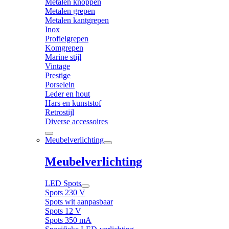
Metalen knoppen
Metalen grepen
Metalen kantgrepen
Inox
Profielgrepen
Komgrepen
Marine stijl
Vintage
Prestige
Porselein
Leder en hout
Hars en kunststof
Retrostijl
Diverse accessoires
Meubelverlichting
Meubelverlichting
LED Spots
Spots 230 V
Spots wit aanpasbaar
Spots 12 V
Spots 350 mA