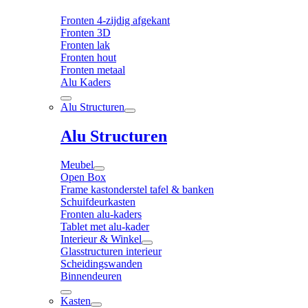
Fronten 4-zijdig afgekant
Fronten 3D
Fronten lak
Fronten hout
Fronten metaal
Alu Kaders
Alu Structuren
Alu Structuren
Meubel
Open Box
Frame kastonderstel tafel & banken
Schuifdeurkasten
Fronten alu-kaders
Tablet met alu-kader
Interieur & Winkel
Glasstructuren interieur
Scheidingswanden
Binnendeuren
Kasten