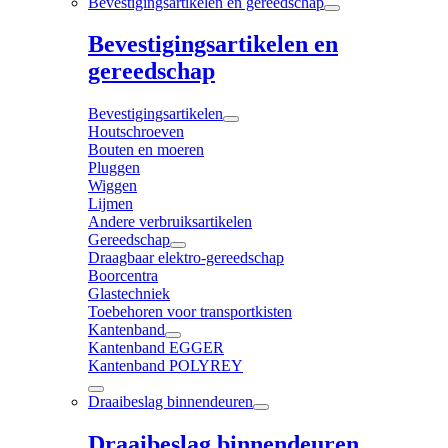
Bevestigingsartikelen en gereedschap
Bevestigingsartikelen en
gereedschap
Bevestigingsartikelen
Houtschroeven
Bouten en moeren
Pluggen
Wiggen
Lijmen
Andere verbruiksartikelen
Gereedschap
Draagbaar elektro-gereedschap
Boorcentra
Glastechniek
Toebehoren voor transportkisten
Kantenband
Kantenband EGGER
Kantenband POLYREY
Draaibeslag binnendeuren
Draaibeslag binnendeuren