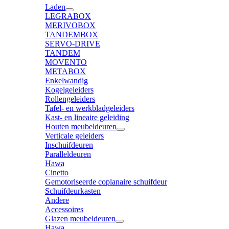
Laden
LEGRABOX
MERIVOBOX
TANDEMBOX
SERVO-DRIVE
TANDEM
MOVENTO
METABOX
Enkelwandig
Kogelgeleiders
Rollengeleiders
Tafel- en werkbladgeleiders
Kast- en lineaire geleiding
Houten meubeldeuren
Verticale geleiders
Inschuifdeuren
Paralleldeuren
Hawa
Cinetto
Gemotoriseerde coplanaire schuifdeur
Schuifdeurkasten
Andere
Accessoires
Glazen meubeldeuren
Hawa