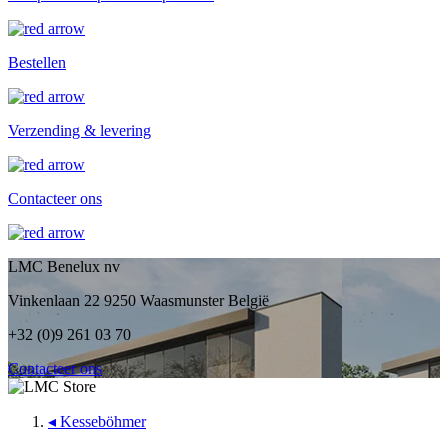
Bestellen
Verzending & levering
Contacteer ons
LMC Benelux nv
Vinkenlaan 22 9250 Waasmunster België
+32 (0)9 261 03 70
Contacteer ons
◂
Kesseböhmer