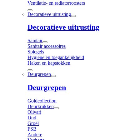
Ventilatie- en radiatorroosters
Decoratieve uitrusting
Decoratieve uitrusting
Sanitair
Sanitair accessoires
Spiegels
Hygiëne en toegankelijkheid
Haken en kapstokken
Deurgrepen
Deurgrepen
Goldcollection
Deurkrukken
Olivari
Dnd
Groël
FSB
Andere