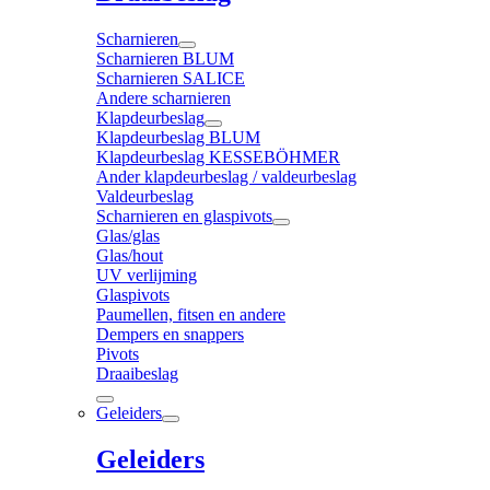
Scharnieren
Scharnieren BLUM
Scharnieren SALICE
Andere scharnieren
Klapdeurbeslag
Klapdeurbeslag BLUM
Klapdeurbeslag KESSEBÖHMER
Ander klapdeurbeslag / valdeurbeslag
Valdeurbeslag
Scharnieren en glaspivots
Glas/glas
Glas/hout
UV verlijming
Glaspivots
Paumellen, fitsen en andere
Dempers en snappers
Pivots
Draaibeslag
Geleiders
Geleiders