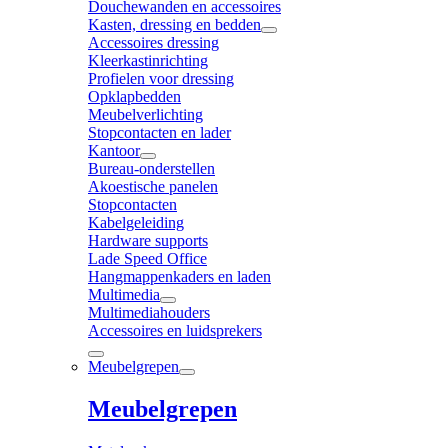
Douchewanden en accessoires
Kasten, dressing en bedden
Accessoires dressing
Kleerkastinrichting
Profielen voor dressing
Opklapbedden
Meubelverlichting
Stopcontacten en lader
Kantoor
Bureau-onderstellen
Akoestische panelen
Stopcontacten
Kabelgeleiding
Hardware supports
Lade Speed Office
Hangmappenkaders en laden
Multimedia
Multimediahouders
Accessoires en luidsprekers
Meubelgrepen
Meubelgrepen