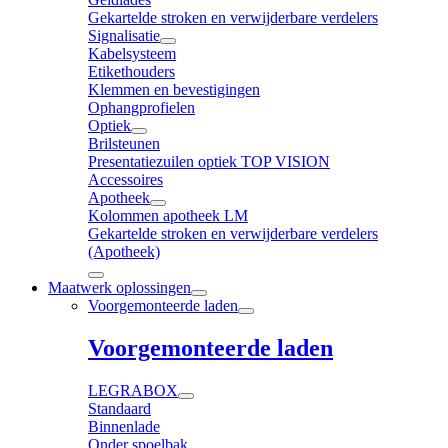
Gekartelde stroken en verwijderbare verdelers
Signalisatie
Kabelsysteem
Etikethouders
Klemmen en bevestigingen
Ophangprofielen
Optiek
Brilsteunen
Presentatiezuilen optiek TOP VISION
Accessoires
Apotheek
Kolommen apotheek LM
Gekartelde stroken en verwijderbare verdelers
(Apotheek)
Maatwerk oplossingen
Voorgemonteerde laden
Voorgemonteerde laden
LEGRABOX
Standaard
Binnenlade
Onder spoelbak