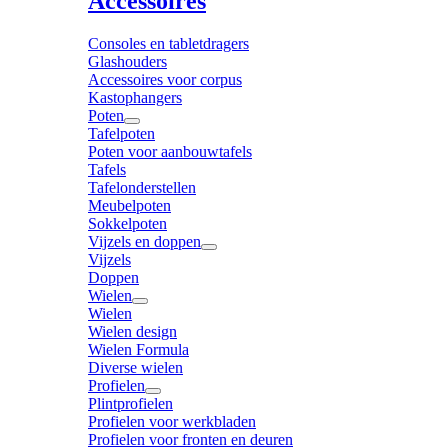
Accessoires
Consoles en tabletdragers
Glashouders
Accessoires voor corpus
Kastophangers
Poten
Tafelpoten
Poten voor aanbouwtafels
Tafels
Tafelonderstellen
Meubelpoten
Sokkelpoten
Vijzels en doppen
Vijzels
Doppen
Wielen
Wielen
Wielen design
Wielen Formula
Diverse wielen
Profielen
Plintprofielen
Profielen voor werkbladen
Profielen voor fronten en deuren