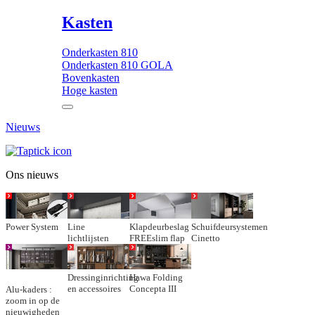
Kasten
Onderkasten 810
Onderkasten 810 GOLA
Bovenkasten
Hoge kasten
Nieuws
Ons nieuws
Power System
Line
Klapdeurbeslag
Schuifdeursystemen
lichtlijsten
FREEslim flap
Cinetto
Dressinginrichting
Hawa Folding
en accessoires
Concepta III
Alu-kaders :
zoom in op de
nieuwigheden