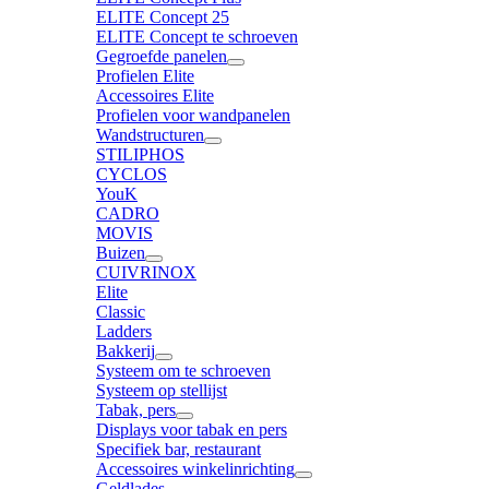
ELITE Concept 25
ELITE Concept te schroeven
Gegroefde panelen
Profielen Elite
Accessoires Elite
Profielen voor wandpanelen
Wandstructuren
STILIPHOS
CYCLOS
YouK
CADRO
MOVIS
Buizen
CUIVRINOX
Elite
Classic
Ladders
Bakkerij
Systeem om te schroeven
Systeem op stellijst
Tabak, pers
Displays voor tabak en pers
Specifiek bar, restaurant
Accessoires winkelinrichting
Geldlades