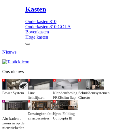
Kasten
Onderkasten 810
Onderkasten 810 GOLA
Bovenkasten
Hoge kasten
Nieuws
Ons nieuws
Power System
Line
Klapdeurbeslag
Schuifdeursystemen
lichtlijsten
FREEslim flap
Cinetto
Dressinginrichting
Hawa Folding
en accessoires
Concepta III
Alu-kaders :
zoom in op de
nieuwigheden