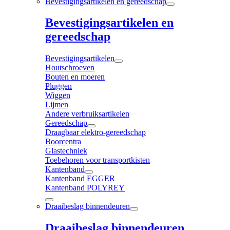
Bevestigingsartikelen en gereedschap
Bevestigingsartikelen en
gereedschap
Bevestigingsartikelen
Houtschroeven
Bouten en moeren
Pluggen
Wiggen
Lijmen
Andere verbruiksartikelen
Gereedschap
Draagbaar elektro-gereedschap
Boorcentra
Glastechniek
Toebehoren voor transportkisten
Kantenband
Kantenband EGGER
Kantenband POLYREY
Draaibeslag binnendeuren
Draaibeslag binnendeuren