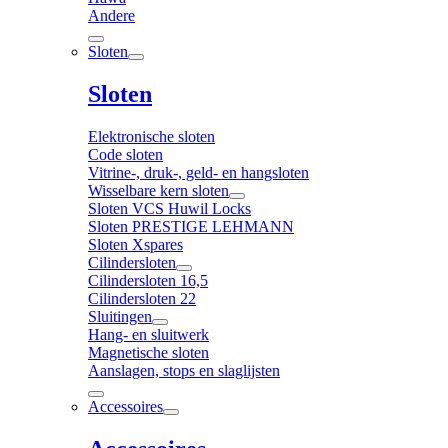
Andere
Sloten
Sloten
Elektronische sloten
Code sloten
Vitrine-, druk-, geld- en hangsloten
Wisselbare kern sloten
Sloten VCS Huwil Locks
Sloten PRESTIGE LEHMANN
Sloten Xspares
Cilindersloten
Cilindersloten 16,5
Cilindersloten 22
Sluitingen
Hang- en sluitwerk
Magnetische sloten
Aanslagen, stops en slaglijsten
Accessoires