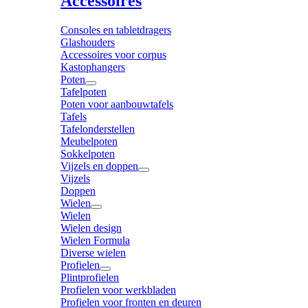
Accessoires
Consoles en tabletdragers
Glashouders
Accessoires voor corpus
Kastophangers
Poten
Tafelpoten
Poten voor aanbouwtafels
Tafels
Tafelonderstellen
Meubelpoten
Sokkelpoten
Vijzels en doppen
Vijzels
Doppen
Wielen
Wielen
Wielen design
Wielen Formula
Diverse wielen
Profielen
Plintprofielen
Profielen voor werkbladen
Profielen voor fronten en deuren