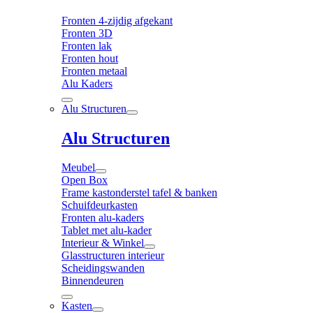
Fronten 4-zijdig afgekant
Fronten 3D
Fronten lak
Fronten hout
Fronten metaal
Alu Kaders
Alu Structuren
Alu Structuren
Meubel
Open Box
Frame kastonderstel tafel & banken
Schuifdeurkasten
Fronten alu-kaders
Tablet met alu-kader
Interieur & Winkel
Glasstructuren interieur
Scheidingswanden
Binnendeuren
Kasten