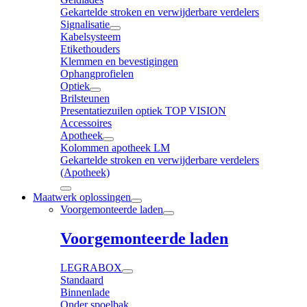
Gekartelde stroken en verwijderbare verdelers
Signalisatie
Kabelsysteem
Etikethouders
Klemmen en bevestigingen
Ophangprofielen
Optiek
Brilsteunen
Presentatiezuilen optiek TOP VISION
Accessoires
Apotheek
Kolommen apotheek LM
Gekartelde stroken en verwijderbare verdelers
(Apotheek)
Maatwerk oplossingen
Voorgemonteerde laden
Voorgemonteerde laden
LEGRABOX
Standaard
Binnenlade
Onder spoelbak