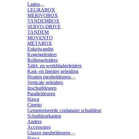
Laden
LEGRABOX
MERIVOBOX
TANDEMBOX
SERVO-DRIVE
TANDEM
MOVENTO
METABOX
Enkelwandig
Kogelgeleiders
Rollengeleiders
Tafel- en werkbladgeleiders
Kast- en lineaire geleiding
Houten meubeldeuren
Verticale geleiders
Inschuifdeuren
Paralleldeuren
Hawa
Cinetto
Gemotoriseerde coplanaire schuifdeur
Schuifdeurkasten
Andere
Accessoires
Glazen meubeldeuren
Hawa