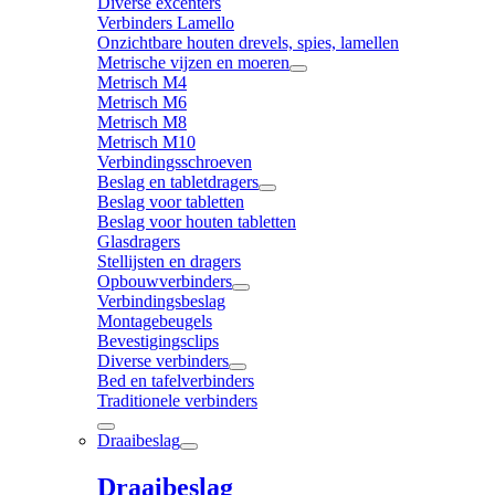
Diverse excenters
Verbinders Lamello
Onzichtbare houten drevels, spies, lamellen
Metrische vijzen en moeren
Metrisch M4
Metrisch M6
Metrisch M8
Metrisch M10
Verbindingsschroeven
Beslag en tabletdragers
Beslag voor tabletten
Beslag voor houten tabletten
Glasdragers
Stellijsten en dragers
Opbouwverbinders
Verbindingsbeslag
Montagebeugels
Bevestigingsclips
Diverse verbinders
Bed en tafelverbinders
Traditionele verbinders
Draaibeslag
Draaibeslag