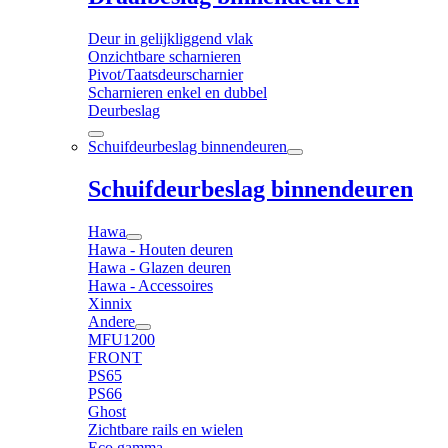
Deur in gelijkliggend vlak
Onzichtbare scharnieren
Pivot/Taatsdeurscharnier
Scharnieren enkel en dubbel
Deurbeslag
Schuifdeurbeslag binnendeuren
Schuifdeurbeslag binnendeuren
Hawa
Hawa - Houten deuren
Hawa - Glazen deuren
Hawa - Accessoires
Xinnix
Andere
MFU1200
FRONT
PS65
PS66
Ghost
Zichtbare rails en wielen
Eco gamma