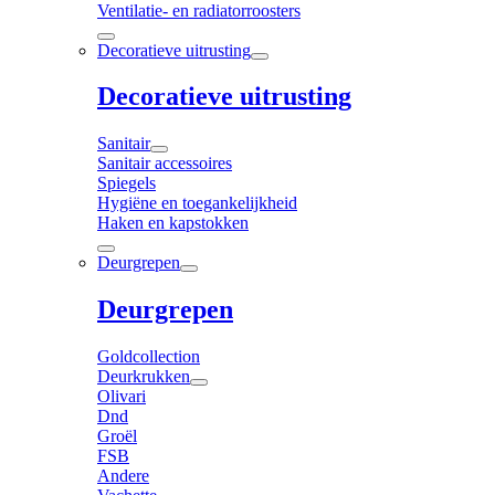
Ventilatie- en radiatorroosters
Decoratieve uitrusting
Decoratieve uitrusting
Sanitair
Sanitair accessoires
Spiegels
Hygiëne en toegankelijkheid
Haken en kapstokken
Deurgrepen
Deurgrepen
Goldcollection
Deurkrukken
Olivari
Dnd
Groël
FSB
Andere