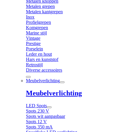
Metalen knoppen
Metalen grepen
Metalen kantgrepen
Inox
Profielgrepen
Komgrepen
Marine stijl
Vintage
Prestige
Porselein
Leder en hout
Hars en kunststof
Retrostijl
Diverse accessoires
Meubelverlichting
Meubelverlichting
LED Spots
Spots 230 V
Spots wit aanpasbaar
Spots 12 V
Spots 350 mA