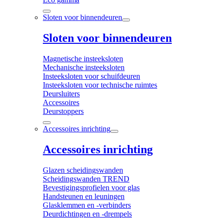
Sloten voor binnendeuren
Sloten voor binnendeuren
Magnetische insteeksloten
Mechanische insteeksloten
Insteeksloten voor schuifdeuren
Insteeksloten voor technische ruimtes
Deursluiters
Accessoires
Deurstoppers
Accessoires inrichting
Accessoires inrichting
Glazen scheidingswanden
Scheidingswanden TREND
Bevestigingsprofielen voor glas
Handsteunen en leuningen
Glasklemmen en -verbinders
Deurdichtingen en -drempels