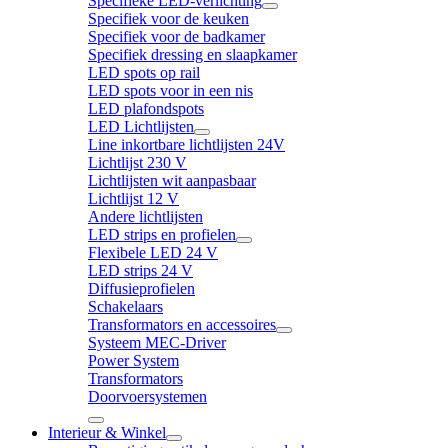
Specifieke LED-verlichting
Specifiek voor de keuken
Specifiek voor de badkamer
Specifiek dressing en slaapkamer
LED spots op rail
LED spots voor in een nis
LED plafondspots
LED Lichtlijsten
Line inkortbare lichtlijsten 24V
Lichtlijst 230 V
Lichtlijsten wit aanpasbaar
Lichtlijst 12 V
Andere lichtlijsten
LED strips en profielen
Flexibele LED 24 V
LED strips 24 V
Diffusieprofielen
Schakelaars
Transformators en accessoires
Systeem MEC-Driver
Power System
Transformators
Doorvoersystemen
Interieur & Winkel