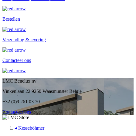
Bestellen
Verzending & levering
Contacteer ons
LMC Benelux nv
Vinkenlaan 22 9250 Waasmunster België
+32 (0)9 261 03 70
Contacteer ons
◂
Kesseböhmer