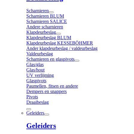
Scharnieren
Scharnieren BLUM
Scharnieren SALICE
Andere scharnieren
Klapdeurbeslag
Klapdeurbeslag BLUM
Klapdeurbeslag KESSEBÖHMER
Ander klapdeurbeslag / valdeurbeslag
Valdeurbeslag
Scharnieren en glaspivots
Glas/glas
Glas/hout
UV verlijming
Glaspivots
Paumellen, fitsen en andere
Dempers en snappers
Pivots
Draaibeslag
Geleiders
Geleiders