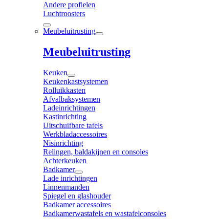
Andere profielen
Luchtroosters
Meubeluitrusting
Meubeluitrusting
Keuken
Keukenkastsystemen
Rolluikkasten
Afvalbaksystemen
Ladeinrichtingen
Kastinrichting
Uitschuifbare tafels
Werkbladaccessoires
Nisinrichting
Relingen, baldakijnen en consoles
Achterkeuken
Badkamer
Lade inrichtingen
Linnenmanden
Spiegel en glashouder
Badkamer accessoires
Badkamerwastafels en wastafelconsoles