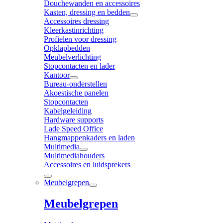
Douchewanden en accessoires
Kasten, dressing en bedden
Accessoires dressing
Kleerkastinrichting
Profielen voor dressing
Opklapbedden
Meubelverlichting
Stopcontacten en lader
Kantoor
Bureau-onderstellen
Akoestische panelen
Stopcontacten
Kabelgeleiding
Hardware supports
Lade Speed Office
Hangmappenkaders en laden
Multimedia
Multimediahouders
Accessoires en luidsprekers
Meubelgrepen
Meubelgrepen