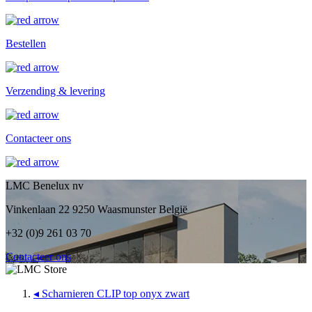
Bestellen
Verzending & levering
Contacteer ons
LMC Benelux nv
Vinkenlaan 22 9250 Waasmunster België
+32 (0)9 261 03 70
Contacteer ons
◂
Scharnieren CLIP top onyx zwart