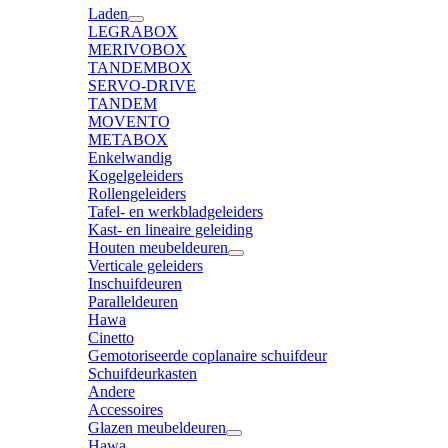
Laden
LEGRABOX
MERIVOBOX
TANDEMBOX
SERVO-DRIVE
TANDEM
MOVENTO
METABOX
Enkelwandig
Kogelgeleiders
Rollengeleiders
Tafel- en werkbladgeleiders
Kast- en lineaire geleiding
Houten meubeldeuren
Verticale geleiders
Inschuifdeuren
Paralleldeuren
Hawa
Cinetto
Gemotoriseerde coplanaire schuifdeur
Schuifdeurkasten
Andere
Accessoires
Glazen meubeldeuren
Hawa