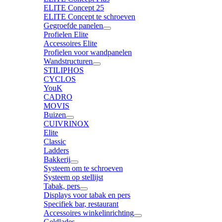
ELITE Concept 25
ELITE Concept te schroeven
Gegroefde panelen
Profielen Elite
Accessoires Elite
Profielen voor wandpanelen
Wandstructuren
STILIPHOS
CYCLOS
YouK
CADRO
MOVIS
Buizen
CUIVRINOX
Elite
Classic
Ladders
Bakkerij
Systeem om te schroeven
Systeem op stellijst
Tabak, pers
Displays voor tabak en pers
Specifiek bar, restaurant
Accessoires winkelinrichting
Geldlades