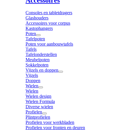
Accessoires
Consoles en tabletdragers
Glashouders
Accessoires voor corpus
Kastophangers
Poten
Tafelpoten
Poten voor aanbouwtafels
Tafels
Tafelonderstellen
Meubelpoten
Sokkelpoten
Vijzels en doppen
Vijzels
Doppen
Wielen
Wielen
Wielen design
Wielen Formula
Diverse wielen
Profielen
Plintprofielen
Profielen voor werkbladen
Profielen voor fronten en deuren