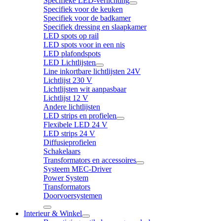
Specifieke LED-verlichting
Specifiek voor de keuken
Specifiek voor de badkamer
Specifiek dressing en slaapkamer
LED spots op rail
LED spots voor in een nis
LED plafondspots
LED Lichtlijsten
Line inkortbare lichtlijsten 24V
Lichtlijst 230 V
Lichtlijsten wit aanpasbaar
Lichtlijst 12 V
Andere lichtlijsten
LED strips en profielen
Flexibele LED 24 V
LED strips 24 V
Diffusieprofielen
Schakelaars
Transformators en accessoires
Systeem MEC-Driver
Power System
Transformators
Doorvoersystemen
Interieur & Winkel