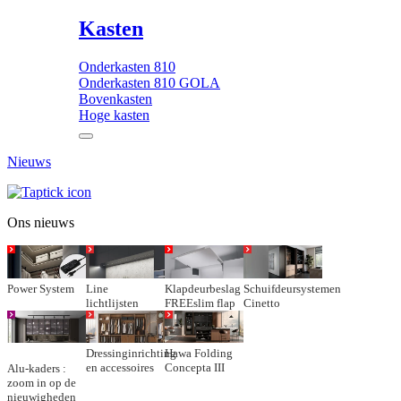
Kasten
Onderkasten 810
Onderkasten 810 GOLA
Bovenkasten
Hoge kasten
Nieuws
Ons nieuws
Power System
Line
Klapdeurbeslag
Schuifdeursystemen
lichtlijsten
FREEslim flap
Cinetto
Dressinginrichting
Hawa Folding
en accessoires
Concepta III
Alu-kaders :
zoom in op de
nieuwigheden