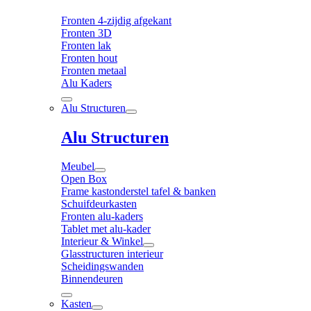
Fronten 4-zijdig afgekant
Fronten 3D
Fronten lak
Fronten hout
Fronten metaal
Alu Kaders
Alu Structuren
Alu Structuren
Meubel
Open Box
Frame kastonderstel tafel & banken
Schuifdeurkasten
Fronten alu-kaders
Tablet met alu-kader
Interieur & Winkel
Glasstructuren interieur
Scheidingswanden
Binnendeuren
Kasten