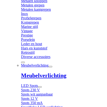
Metalen knoppen
Metalen grepen
Metalen kantgrepen
Inox
Profielgrepen
Komgrepen
Marine stijl
Vintage
Prestige
Porselein
Leder en hout
Hars en kunststof
Retrostijl
Diverse accessoires
Meubelverlichting
Meubelverlichting
LED Spots
Spots 230 V
Spots wit aanpasbaar
Spots 12 V
Spots 350 mA