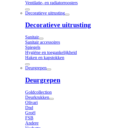
Ventilatie- en radiatorroosters
Decoratieve uitrusting
Decoratieve uitrusting
Sanitair
Sanitair accessoires
Spiegels
Hygiëne en toegankelijkheid
Haken en kapstokken
Deurgrepen
Deurgrepen
Goldcollection
Deurkrukken
Olivari
Dnd
Groël
FSB
Andere