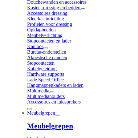
Douchewanden en accessoires
Kasten, dressing en bedden
Accessoires dressing
Kleerkastinrichting
Profielen voor dressing
Opklapbedden
Meubelverlichting
Stopcontacten en lader
Kantoor
Bureau-onderstellen
Akoestische panelen
Stopcontacten
Kabelgeleiding
Hardware supports
Lade Speed Office
Hangmappenkaders en laden
Multimedia
Multimediahouders
Accessoires en luidsprekers
Meubelgrepen
Meubelgrepen