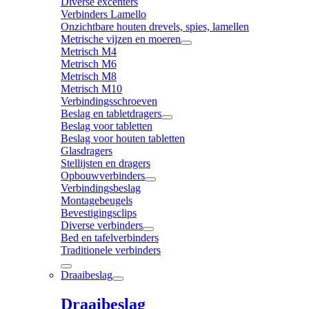
Diverse excenters
Verbinders Lamello
Onzichtbare houten drevels, spies, lamellen
Metrische vijzen en moeren
Metrisch M4
Metrisch M6
Metrisch M8
Metrisch M10
Verbindingsschroeven
Beslag en tabletdragers
Beslag voor tabletten
Beslag voor houten tabletten
Glasdragers
Stellijsten en dragers
Opbouwverbinders
Verbindingsbeslag
Montagebeugels
Bevestigingsclips
Diverse verbinders
Bed en tafelverbinders
Traditionele verbinders
Draaibeslag
Draaibeslag