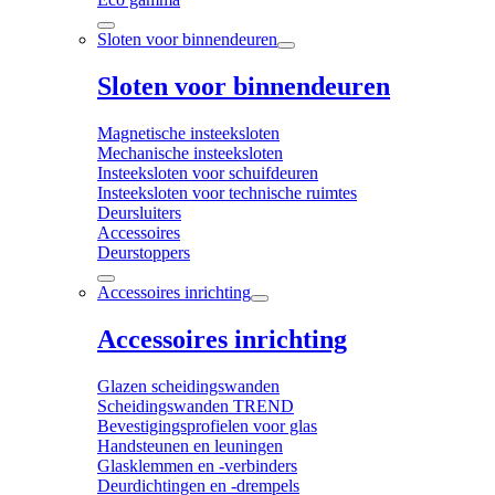
Sloten voor binnendeuren
Sloten voor binnendeuren
Magnetische insteeksloten
Mechanische insteeksloten
Insteeksloten voor schuifdeuren
Insteeksloten voor technische ruimtes
Deursluiters
Accessoires
Deurstoppers
Accessoires inrichting
Accessoires inrichting
Glazen scheidingswanden
Scheidingswanden TREND
Bevestigingsprofielen voor glas
Handsteunen en leuningen
Glasklemmen en -verbinders
Deurdichtingen en -drempels