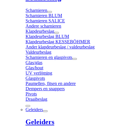
Scharnieren
Scharnieren BLUM
Scharnieren SALICE
Andere scharnieren
Klapdeurbeslag
Klapdeurbeslag BLUM
Klapdeurbeslag KESSEBÖHMER
Ander klapdeurbeslag / valdeurbeslag
Valdeurbeslag
Scharnieren en glaspivots
Glas/glas
Glas/hout
UV verlijming
Glaspivots
Paumellen, fitsen en andere
Dempers en snappers
Pivots
Draaibeslag
Geleiders
Geleiders