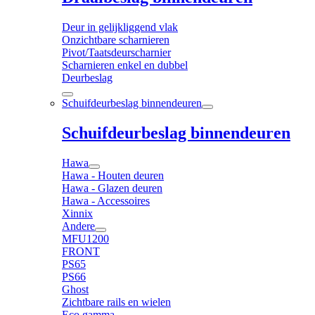
Deur in gelijkliggend vlak
Onzichtbare scharnieren
Pivot/Taatsdeurscharnier
Scharnieren enkel en dubbel
Deurbeslag
Schuifdeurbeslag binnendeuren
Schuifdeurbeslag binnendeuren
Hawa
Hawa - Houten deuren
Hawa - Glazen deuren
Hawa - Accessoires
Xinnix
Andere
MFU1200
FRONT
PS65
PS66
Ghost
Zichtbare rails en wielen
Eco gamma