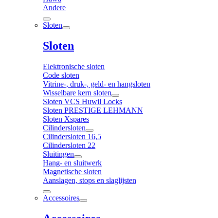
Andere
Sloten
Sloten
Elektronische sloten
Code sloten
Vitrine-, druk-, geld- en hangsloten
Wisselbare kern sloten
Sloten VCS Huwil Locks
Sloten PRESTIGE LEHMANN
Sloten Xspares
Cilindersloten
Cilindersloten 16,5
Cilindersloten 22
Sluitingen
Hang- en sluitwerk
Magnetische sloten
Aanslagen, stops en slaglijsten
Accessoires