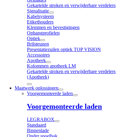
Gekartelde stroken en verwijderbare verdelers
Signalisatie
Kabelsysteem
Etikethouders
Klemmen en bevestigingen
Ophangprofielen
Optiek
Brilsteunen
Presentatiezuilen optiek TOP VISION
Accessoires
Apotheek
Kolommen apotheek LM
Gekartelde stroken en verwijderbare verdelers
(Apotheek)
Maatwerk oplossingen
Voorgemonteerde laden
Voorgemonteerde laden
LEGRABOX
Standaard
Binnenlade
Onder spoelbak