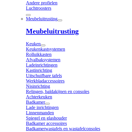
Andere profielen
Luchtroosters
Meubeluitrusting
Meubeluitrusting
Keuken
Keukenkastsystemen
Rolluikkasten
Afvalbaksystemen
Ladeinrichtingen
Kastinrichting
Uitschuifbare tafels
Werkbladaccessoires
Nisinrichting
Relingen, baldakijnen en consoles
Achterkeuken
Badkamer
Lade inrichtingen
Linnenmanden
Spiegel en glashouder
Badkamer accessoires
Badkamerwastafels en wastafelconsoles