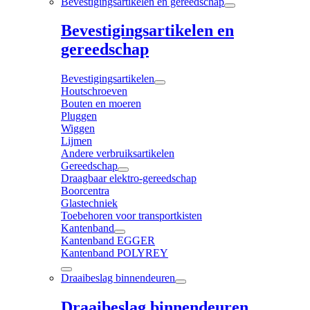
Bevestigingsartikelen en gereedschap
Bevestigingsartikelen en
gereedschap
Bevestigingsartikelen
Houtschroeven
Bouten en moeren
Pluggen
Wiggen
Lijmen
Andere verbruiksartikelen
Gereedschap
Draagbaar elektro-gereedschap
Boorcentra
Glastechniek
Toebehoren voor transportkisten
Kantenband
Kantenband EGGER
Kantenband POLYREY
Draaibeslag binnendeuren
Draaibeslag binnendeuren