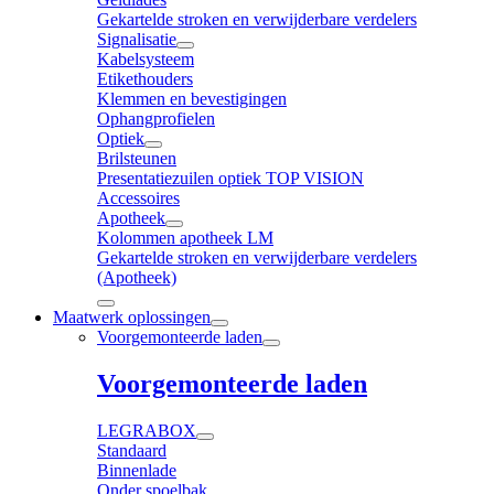
Gekartelde stroken en verwijderbare verdelers
Signalisatie
Kabelsysteem
Etikethouders
Klemmen en bevestigingen
Ophangprofielen
Optiek
Brilsteunen
Presentatiezuilen optiek TOP VISION
Accessoires
Apotheek
Kolommen apotheek LM
Gekartelde stroken en verwijderbare verdelers
(Apotheek)
Maatwerk oplossingen
Voorgemonteerde laden
Voorgemonteerde laden
LEGRABOX
Standaard
Binnenlade
Onder spoelbak