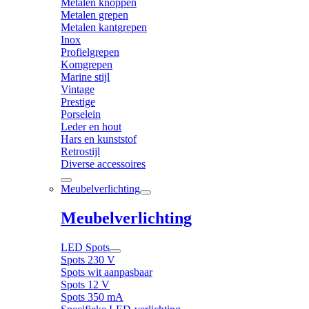
Metalen knoppen
Metalen grepen
Metalen kantgrepen
Inox
Profielgrepen
Komgrepen
Marine stijl
Vintage
Prestige
Porselein
Leder en hout
Hars en kunststof
Retrostijl
Diverse accessoires
Meubelverlichting
Meubelverlichting
LED Spots
Spots 230 V
Spots wit aanpasbaar
Spots 12 V
Spots 350 mA