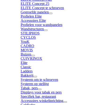
ELITE Concept 25
ELITE Concept te schroeven
Gegroefde panelen
Profielen Elite
Accessoires Elite
Profielen voor wandpanelen
Wandstructuren
STILIPHOS
CYCLOS
YouK
CADRO
MOVIS
Buizen
CUIVRINOX
Elite
Classic
Ladders
Bakkerij
Systeem om te schroeven
Systeem op stellijst
Tabak, pers
Displays voor tabak en pers
Specifiek bar, restaurant
Accessoires winkelinrichting
Geldlades