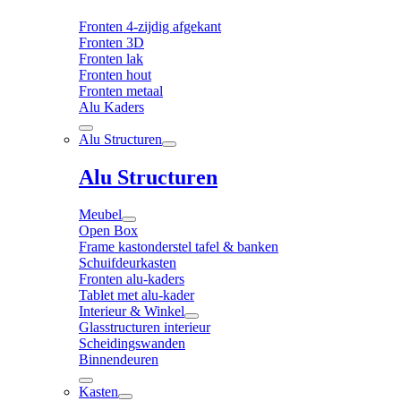
Fronten 4-zijdig afgekant
Fronten 3D
Fronten lak
Fronten hout
Fronten metaal
Alu Kaders
Alu Structuren
Alu Structuren
Meubel
Open Box
Frame kastonderstel tafel & banken
Schuifdeurkasten
Fronten alu-kaders
Tablet met alu-kader
Interieur & Winkel
Glasstructuren interieur
Scheidingswanden
Binnendeuren
Kasten