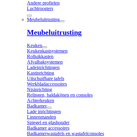
Andere profielen
Luchtroosters
Meubeluitrusting
Meubeluitrusting
Keuken
Keukenkastsystemen
Rolluikkasten
Afvalbaksystemen
Ladeinrichtingen
Kastinrichting
Uitschuifbare tafels
Werkbladaccessoires
Nisinrichting
Relingen, baldakijnen en consoles
Achterkeuken
Badkamer
Lade inrichtingen
Linnenmanden
Spiegel en glashouder
Badkamer accessoires
Badkamerwastafels en wastafelconsoles