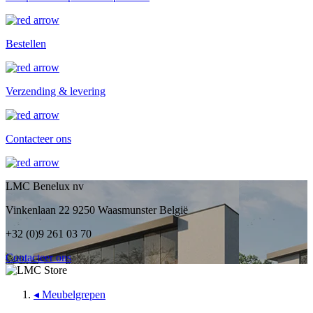
Bestellen
Verzending & levering
Contacteer ons
LMC Benelux nv
Vinkenlaan 22 9250 Waasmunster België
+32 (0)9 261 03 70
Contacteer ons
◂
Meubelgrepen