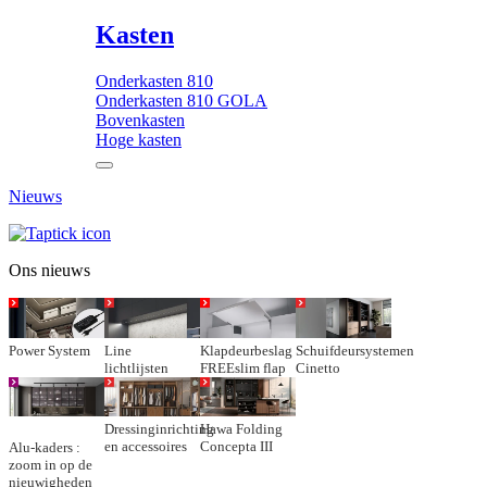
Kasten
Onderkasten 810
Onderkasten 810 GOLA
Bovenkasten
Hoge kasten
Nieuws
Ons nieuws
Power System
Line
Klapdeurbeslag
Schuifdeursystemen
lichtlijsten
FREEslim flap
Cinetto
Dressinginrichting
Hawa Folding
en accessoires
Concepta III
Alu-kaders :
zoom in op de
nieuwigheden