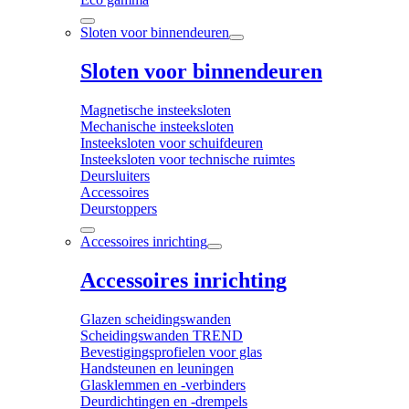
Sloten voor binnendeuren
Sloten voor binnendeuren
Magnetische insteeksloten
Mechanische insteeksloten
Insteeksloten voor schuifdeuren
Insteeksloten voor technische ruimtes
Deursluiters
Accessoires
Deurstoppers
Accessoires inrichting
Accessoires inrichting
Glazen scheidingswanden
Scheidingswanden TREND
Bevestigingsprofielen voor glas
Handsteunen en leuningen
Glasklemmen en -verbinders
Deurdichtingen en -drempels