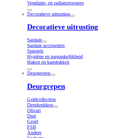
Ventilatie- en radiatorroosters
Decoratieve uitrusting
Decoratieve uitrusting
Sanitair
Sanitair accessoires
Spiegels
Hygiëne en toegankelijkheid
Haken en kapstokken
Deurgrepen
Deurgrepen
Goldcollection
Deurkrukken
Olivari
Dnd
Groël
FSB
Andere