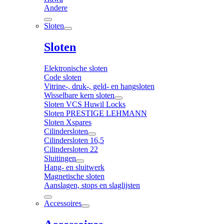
Andere
Sloten
Sloten
Elektronische sloten
Code sloten
Vitrine-, druk-, geld- en hangsloten
Wisselbare kern sloten
Sloten VCS Huwil Locks
Sloten PRESTIGE LEHMANN
Sloten Xspares
Cilindersloten
Cilindersloten 16,5
Cilindersloten 22
Sluitingen
Hang- en sluitwerk
Magnetische sloten
Aanslagen, stops en slaglijsten
Accessoires