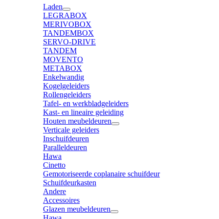
Laden
LEGRABOX
MERIVOBOX
TANDEMBOX
SERVO-DRIVE
TANDEM
MOVENTO
METABOX
Enkelwandig
Kogelgeleiders
Rollengeleiders
Tafel- en werkbladgeleiders
Kast- en lineaire geleiding
Houten meubeldeuren
Verticale geleiders
Inschuifdeuren
Paralleldeuren
Hawa
Cinetto
Gemotoriseerde coplanaire schuifdeur
Schuifdeurkasten
Andere
Accessoires
Glazen meubeldeuren
Hawa