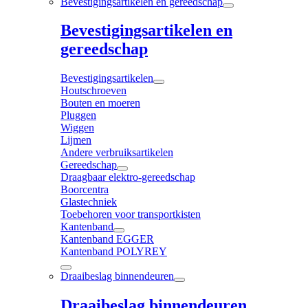
Bevestigingsartikelen en gereedschap
Bevestigingsartikelen en
gereedschap
Bevestigingsartikelen
Houtschroeven
Bouten en moeren
Pluggen
Wiggen
Lijmen
Andere verbruiksartikelen
Gereedschap
Draagbaar elektro-gereedschap
Boorcentra
Glastechniek
Toebehoren voor transportkisten
Kantenband
Kantenband EGGER
Kantenband POLYREY
Draaibeslag binnendeuren
Draaibeslag binnendeuren