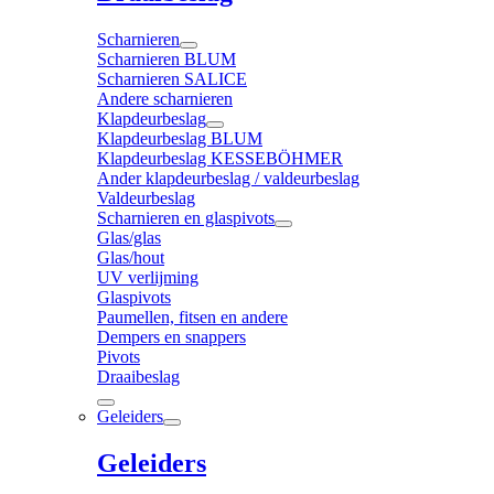
Scharnieren
Scharnieren BLUM
Scharnieren SALICE
Andere scharnieren
Klapdeurbeslag
Klapdeurbeslag BLUM
Klapdeurbeslag KESSEBÖHMER
Ander klapdeurbeslag / valdeurbeslag
Valdeurbeslag
Scharnieren en glaspivots
Glas/glas
Glas/hout
UV verlijming
Glaspivots
Paumellen, fitsen en andere
Dempers en snappers
Pivots
Draaibeslag
Geleiders
Geleiders