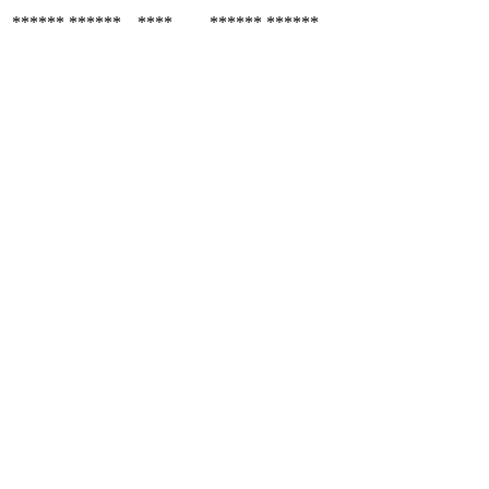
******
******
****
******
******