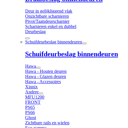
Deur in gelijkliggend vlak
Onzichtbare scharnieren
Pivot/Taatsdeurscharnier
Scharnieren enkel en dubbel
Deurbeslag
Schuifdeurbeslag binnendeuren
Schuifdeurbeslag binnendeuren
Hawa
Hawa - Houten deuren
Hawa - Glazen deuren
Hawa - Accessoires
Xinnix
Andere
MFU1200
FRONT
PS65
PS66
Ghost
Zichtbare rails en wielen
Eco gamma