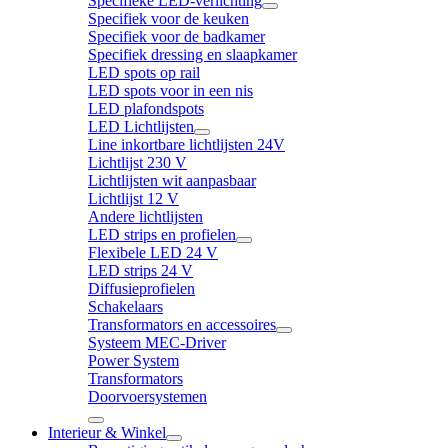
Specifieke LED-verlichting
Specifiek voor de keuken
Specifiek voor de badkamer
Specifiek dressing en slaapkamer
LED spots op rail
LED spots voor in een nis
LED plafondspots
LED Lichtlijsten
Line inkortbare lichtlijsten 24V
Lichtlijst 230 V
Lichtlijsten wit aanpasbaar
Lichtlijst 12 V
Andere lichtlijsten
LED strips en profielen
Flexibele LED 24 V
LED strips 24 V
Diffusieprofielen
Schakelaars
Transformators en accessoires
Systeem MEC-Driver
Power System
Transformators
Doorvoersystemen
Interieur & Winkel