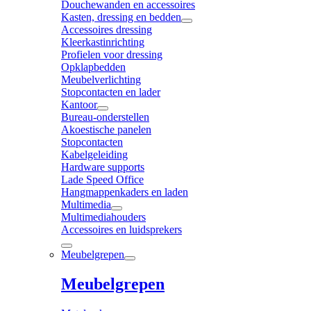
Douchewanden en accessoires
Kasten, dressing en bedden
Accessoires dressing
Kleerkastinrichting
Profielen voor dressing
Opklapbedden
Meubelverlichting
Stopcontacten en lader
Kantoor
Bureau-onderstellen
Akoestische panelen
Stopcontacten
Kabelgeleiding
Hardware supports
Lade Speed Office
Hangmappenkaders en laden
Multimedia
Multimediahouders
Accessoires en luidsprekers
Meubelgrepen
Meubelgrepen