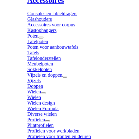
Accessoires
Consoles en tabletdragers
Glashouders
Accessoires voor corpus
Kastophangers
Poten
Tafelpoten
Poten voor aanbouwtafels
Tafels
Tafelonderstellen
Meubelpoten
Sokkelpoten
Vijzels en doppen
Vijzels
Doppen
Wielen
Wielen
Wielen design
Wielen Formula
Diverse wielen
Profielen
Plintprofielen
Profielen voor werkbladen
Profielen voor fronten en deuren