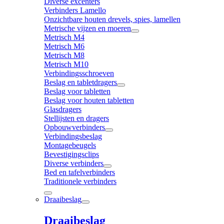
Diverse excenters
Verbinders Lamello
Onzichtbare houten drevels, spies, lamellen
Metrische vijzen en moeren
Metrisch M4
Metrisch M6
Metrisch M8
Metrisch M10
Verbindingsschroeven
Beslag en tabletdragers
Beslag voor tabletten
Beslag voor houten tabletten
Glasdragers
Stellijsten en dragers
Opbouwverbinders
Verbindingsbeslag
Montagebeugels
Bevestigingsclips
Diverse verbinders
Bed en tafelverbinders
Traditionele verbinders
Draaibeslag
Draaibeslag