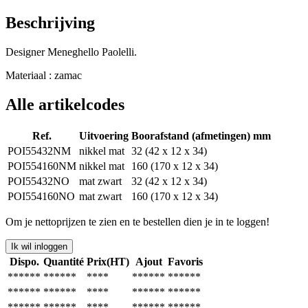
Beschrijving
Designer Meneghello Paolelli.
Materiaal : zamac
Alle artikelcodes
Ref.
Uitvoering
Boorafstand (afmetingen) mm
POI55432NM
nikkel mat
32 (42 x 12 x 34)
POI554160NM
nikkel mat
160 (170 x 12 x 34)
POI55432NO
mat zwart
32 (42 x 12 x 34)
POI554160NO
mat zwart
160 (170 x 12 x 34)
Om je nettoprijzen te zien en te bestellen dien je in te loggen!
Ik wil inloggen
Dispo.
Quantité
Prix(HT)
Ajout
Favoris
******
******
****
******
******
******
******
****
******
******
******
******
****
******
******