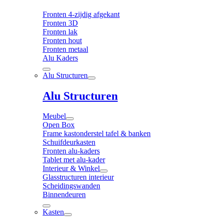
Fronten 4-zijdig afgekant
Fronten 3D
Fronten lak
Fronten hout
Fronten metaal
Alu Kaders
Alu Structuren
Alu Structuren
Meubel
Open Box
Frame kastonderstel tafel & banken
Schuifdeurkasten
Fronten alu-kaders
Tablet met alu-kader
Interieur & Winkel
Glasstructuren interieur
Scheidingswanden
Binnendeuren
Kasten