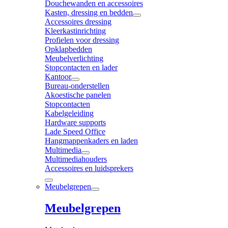
Douchewanden en accessoires
Kasten, dressing en bedden
Accessoires dressing
Kleerkastinrichting
Profielen voor dressing
Opklapbedden
Meubelverlichting
Stopcontacten en lader
Kantoor
Bureau-onderstellen
Akoestische panelen
Stopcontacten
Kabelgeleiding
Hardware supports
Lade Speed Office
Hangmappenkaders en laden
Multimedia
Multimediahouders
Accessoires en luidsprekers
Meubelgrepen
Meubelgrepen