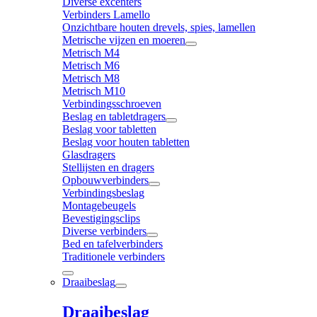
Diverse excenters
Verbinders Lamello
Onzichtbare houten drevels, spies, lamellen
Metrische vijzen en moeren
Metrisch M4
Metrisch M6
Metrisch M8
Metrisch M10
Verbindingsschroeven
Beslag en tabletdragers
Beslag voor tabletten
Beslag voor houten tabletten
Glasdragers
Stellijsten en dragers
Opbouwverbinders
Verbindingsbeslag
Montagebeugels
Bevestigingsclips
Diverse verbinders
Bed en tafelverbinders
Traditionele verbinders
Draaibeslag
Draaibeslag