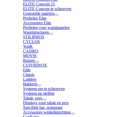
ELITE Concept 25
ELITE Concept te schroeven
Gegroefde panelen
Profielen Elite
Accessoires Elite
Profielen voor wandpanelen
Wandstructuren
STILIPHOS
CYCLOS
YouK
CADRO
MOVIS
Buizen
CUIVRINOX
Elite
Classic
Ladders
Bakkerij
Systeem om te schroeven
Systeem op stellijst
Tabak, pers
Displays voor tabak en pers
Specifiek bar, restaurant
Accessoires winkelinrichting
Geldlades