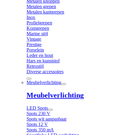
Metalen knoppen
Metalen grepen
Metalen kantgrepen
Inox
Profielgrepen
Komgrepen
Marine stijl
Vintage
Prestige
Porselein
Leder en hout
Hars en kunststof
Retrostijl
Diverse accessoires
Meubelverlichting
Meubelverlichting
LED Spots
Spots 230 V
Spots wit aanpasbaar
Spots 12 V
Spots 350 mA