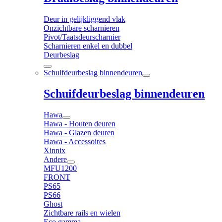
Deur in gelijkliggend vlak
Onzichtbare scharnieren
Pivot/Taatsdeurscharnier
Scharnieren enkel en dubbel
Deurbeslag
Schuifdeurbeslag binnendeuren
Schuifdeurbeslag binnendeuren
Hawa
Hawa - Houten deuren
Hawa - Glazen deuren
Hawa - Accessoires
Xinnix
Andere
MFU1200
FRONT
PS65
PS66
Ghost
Zichtbare rails en wielen
Eco gamma