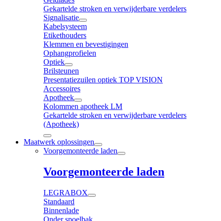
Gekartelde stroken en verwijderbare verdelers
Signalisatie
Kabelsysteem
Etikethouders
Klemmen en bevestigingen
Ophangprofielen
Optiek
Brilsteunen
Presentatiezuilen optiek TOP VISION
Accessoires
Apotheek
Kolommen apotheek LM
Gekartelde stroken en verwijderbare verdelers
(Apotheek)
Maatwerk oplossingen
Voorgemonteerde laden
Voorgemonteerde laden
LEGRABOX
Standaard
Binnenlade
Onder spoelbak