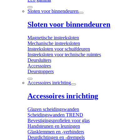
Sloten voor binnendeuren
Sloten voor binnendeuren
Magnetische insteeksloten
Mechanische insteeksloten
Insteeksloten voor schuifdeuren
Insteeksloten voor technische ruimtes
Deursluiters
Accessoires
Deurstoppers
Accessoires inrichting
Accessoires inrichting
Glazen scheidingswanden
Scheidingswanden TREND
Bevestigingsprofielen voor glas
Handsteunen en leuningen
Glasklemmen en -verbinders
Deurdichtingen en -drempels