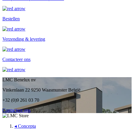
Bestellen
Verzending & levering
Contacteer ons
LMC Benelux nv
Vinkenlaan 22 9250 Waasmunster België
+32 (0)9 261 03 70
Contacteer ons
◂
Concepta