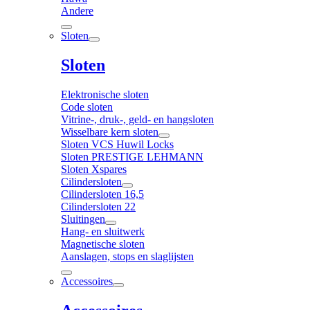
Andere
Sloten
Sloten
Elektronische sloten
Code sloten
Vitrine-, druk-, geld- en hangsloten
Wisselbare kern sloten
Sloten VCS Huwil Locks
Sloten PRESTIGE LEHMANN
Sloten Xspares
Cilindersloten
Cilindersloten 16,5
Cilindersloten 22
Sluitingen
Hang- en sluitwerk
Magnetische sloten
Aanslagen, stops en slaglijsten
Accessoires