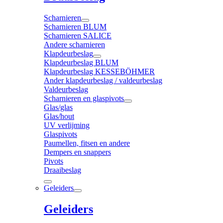
Scharnieren
Scharnieren BLUM
Scharnieren SALICE
Andere scharnieren
Klapdeurbeslag
Klapdeurbeslag BLUM
Klapdeurbeslag KESSEBÖHMER
Ander klapdeurbeslag / valdeurbeslag
Valdeurbeslag
Scharnieren en glaspivots
Glas/glas
Glas/hout
UV verlijming
Glaspivots
Paumellen, fitsen en andere
Dempers en snappers
Pivots
Draaibeslag
Geleiders
Geleiders