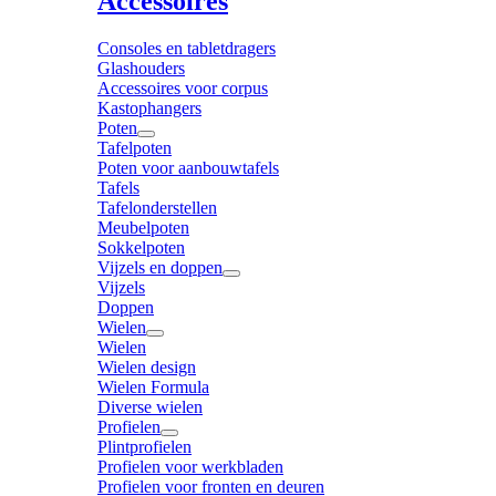
Accessoires
Consoles en tabletdragers
Glashouders
Accessoires voor corpus
Kastophangers
Poten
Tafelpoten
Poten voor aanbouwtafels
Tafels
Tafelonderstellen
Meubelpoten
Sokkelpoten
Vijzels en doppen
Vijzels
Doppen
Wielen
Wielen
Wielen design
Wielen Formula
Diverse wielen
Profielen
Plintprofielen
Profielen voor werkbladen
Profielen voor fronten en deuren