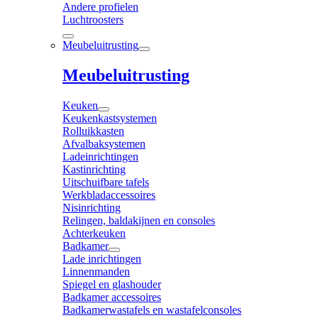
Andere profielen
Luchtroosters
Meubeluitrusting
Meubeluitrusting
Keuken
Keukenkastsystemen
Rolluikkasten
Afvalbaksystemen
Ladeinrichtingen
Kastinrichting
Uitschuifbare tafels
Werkbladaccessoires
Nisinrichting
Relingen, baldakijnen en consoles
Achterkeuken
Badkamer
Lade inrichtingen
Linnenmanden
Spiegel en glashouder
Badkamer accessoires
Badkamerwastafels en wastafelconsoles