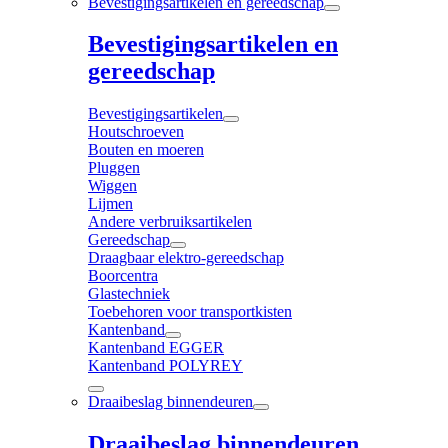
Bevestigingsartikelen en gereedschap
Bevestigingsartikelen en
gereedschap
Bevestigingsartikelen
Houtschroeven
Bouten en moeren
Pluggen
Wiggen
Lijmen
Andere verbruiksartikelen
Gereedschap
Draagbaar elektro-gereedschap
Boorcentra
Glastechniek
Toebehoren voor transportkisten
Kantenband
Kantenband EGGER
Kantenband POLYREY
Draaibeslag binnendeuren
Draaibeslag binnendeuren