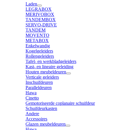
Laden
LEGRABOX
MERIVOBOX
TANDEMBOX
SERVO-DRIVE
TANDEM
MOVENTO
METABOX
Enkelwandig
Kogelgeleiders
Rollengeleiders
Tafel- en werkbladgeleiders
Kast- en lineaire geleiding
Houten meubeldeuren
Verticale geleiders
Inschuifdeuren
Paralleldeuren
Hawa
Cinetto
Gemotoriseerde coplanaire schuifdeur
Schuifdeurkasten
Andere
Accessoires
Glazen meubeldeuren
Hawa