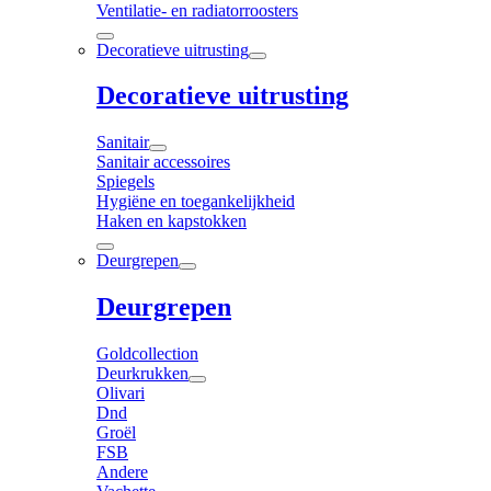
Ventilatie- en radiatorroosters
Decoratieve uitrusting
Decoratieve uitrusting
Sanitair
Sanitair accessoires
Spiegels
Hygiëne en toegankelijkheid
Haken en kapstokken
Deurgrepen
Deurgrepen
Goldcollection
Deurkrukken
Olivari
Dnd
Groël
FSB
Andere