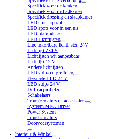
Specifieke LED-verlichting
Specifiek voor de keuken
Specifiek voor de badkamer
Specifiek dressing en slaapkamer
LED spots op rail
LED spots voor in een nis
LED plafondspots
LED Lichtlijsten
Line inkortbare lichtlijsten 24V
Lichtlijst 230 V
Lichtlijsten wit aanpasbaar
Lichtlijst 12 V
Andere lichtlijsten
LED strips en profielen
Flexibele LED 24 V
LED strips 24 V
Diffusieprofielen
Schakelaars
Transformators en accessoires
Systeem MEC-Driver
Power System
Transformators
Doorvoersystemen
Interieur & Winkel