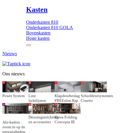
Kasten
Onderkasten 810
Onderkasten 810 GOLA
Bovenkasten
Hoge kasten
Nieuws
Ons nieuws
Power System
Line
Klapdeurbeslag
Schuifdeursystemen
lichtlijsten
FREEslim flap
Cinetto
Dressinginrichting
Hawa Folding
en accessoires
Concepta III
Alu-kaders :
zoom in op de
nieuwigheden