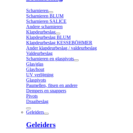
Scharnieren
Scharnieren BLUM
Scharnieren SALICE
Andere scharnieren
Klapdeurbeslag
Klapdeurbeslag BLUM
Klapdeurbeslag KESSEBÖHMER
Ander klapdeurbeslag / valdeurbeslag
Valdeurbeslag
Scharnieren en glaspivots
Glas/glas
Glas/hout
UV verlijming
Glaspivots
Paumellen, fitsen en andere
Dempers en snappers
Pivots
Draaibeslag
Geleiders
Geleiders