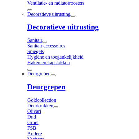
Ventilatie- en radiatorroosters
Decoratieve uitrusting
Decoratieve uitrusting
Sanitair
Sanitair accessoires
Spiegels
Hygiëne en toegankelijkheid
Haken en kapstokken
Deurgrepen
Deurgrepen
Goldcollection
Deurkrukken
Olivari
Dnd
Groël
FSB
Andere