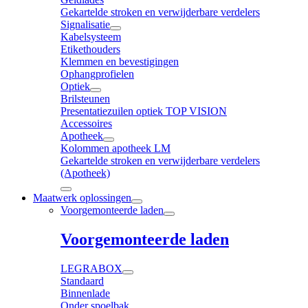
Gekartelde stroken en verwijderbare verdelers
Signalisatie
Kabelsysteem
Etikethouders
Klemmen en bevestigingen
Ophangprofielen
Optiek
Brilsteunen
Presentatiezuilen optiek TOP VISION
Accessoires
Apotheek
Kolommen apotheek LM
Gekartelde stroken en verwijderbare verdelers
(Apotheek)
Maatwerk oplossingen
Voorgemonteerde laden
Voorgemonteerde laden
LEGRABOX
Standaard
Binnenlade
Onder spoelbak