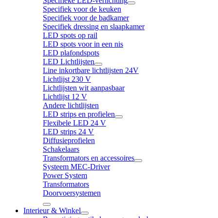
Specifieke LED-verlichting
Specifiek voor de keuken
Specifiek voor de badkamer
Specifiek dressing en slaapkamer
LED spots op rail
LED spots voor in een nis
LED plafondspots
LED Lichtlijsten
Line inkortbare lichtlijsten 24V
Lichtlijst 230 V
Lichtlijsten wit aanpasbaar
Lichtlijst 12 V
Andere lichtlijsten
LED strips en profielen
Flexibele LED 24 V
LED strips 24 V
Diffusieprofielen
Schakelaars
Transformators en accessoires
Systeem MEC-Driver
Power System
Transformators
Doorvoersystemen
Interieur & Winkel