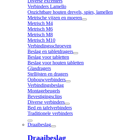
Diverse excenters
Verbinders Lamello
Onzichtbare houten drevels, spies, lamellen
Metrische vijzen en moeren
Metrisch M4
Metrisch M6
Metrisch M8
Metrisch M10
Verbindingsschroeven
Beslag en tabletdragers
Beslag voor tabletten
Beslag voor houten tabletten
Glasdragers
Stellijsten en dragers
Opbouwverbinders
Verbindingsbeslag
Montagebeugels
Bevestigingsclips
Diverse verbinders
Bed en tafelverbinders
Traditionele verbinders
Draaibeslag
Draaibeslag