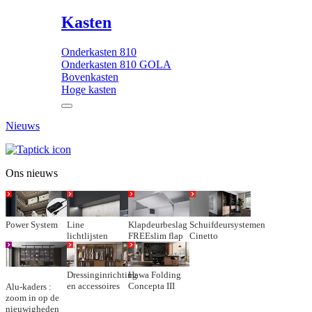
Kasten
Onderkasten 810
Onderkasten 810 GOLA
Bovenkasten
Hoge kasten
Nieuws
Ons nieuws
Power System
Line
Klapdeurbeslag
Schuifdeursystemen
lichtlijsten
FREEslim flap
Cinetto
Dressinginrichting
Hawa Folding
en accessoires
Concepta III
Alu-kaders :
zoom in op de
nieuwigheden