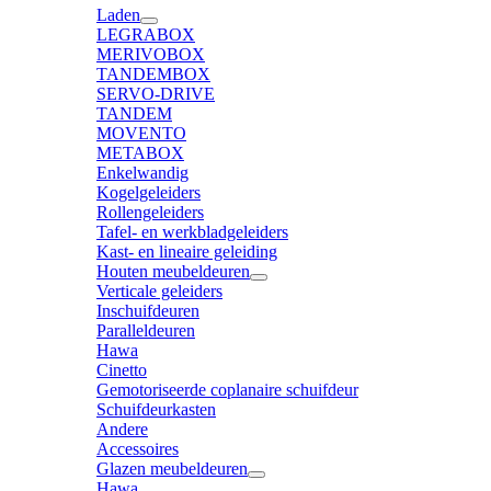
Laden
LEGRABOX
MERIVOBOX
TANDEMBOX
SERVO-DRIVE
TANDEM
MOVENTO
METABOX
Enkelwandig
Kogelgeleiders
Rollengeleiders
Tafel- en werkbladgeleiders
Kast- en lineaire geleiding
Houten meubeldeuren
Verticale geleiders
Inschuifdeuren
Paralleldeuren
Hawa
Cinetto
Gemotoriseerde coplanaire schuifdeur
Schuifdeurkasten
Andere
Accessoires
Glazen meubeldeuren
Hawa