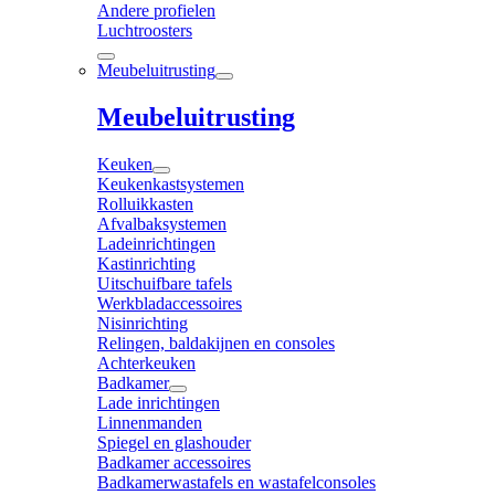
Andere profielen
Luchtroosters
Meubeluitrusting
Meubeluitrusting
Keuken
Keukenkastsystemen
Rolluikkasten
Afvalbaksystemen
Ladeinrichtingen
Kastinrichting
Uitschuifbare tafels
Werkbladaccessoires
Nisinrichting
Relingen, baldakijnen en consoles
Achterkeuken
Badkamer
Lade inrichtingen
Linnenmanden
Spiegel en glashouder
Badkamer accessoires
Badkamerwastafels en wastafelconsoles