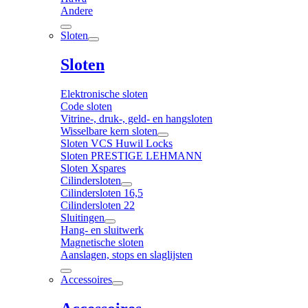
Andere
Sloten
Sloten
Elektronische sloten
Code sloten
Vitrine-, druk-, geld- en hangsloten
Wisselbare kern sloten
Sloten VCS Huwil Locks
Sloten PRESTIGE LEHMANN
Sloten Xspares
Cilindersloten
Cilindersloten 16,5
Cilindersloten 22
Sluitingen
Hang- en sluitwerk
Magnetische sloten
Aanslagen, stops en slaglijsten
Accessoires