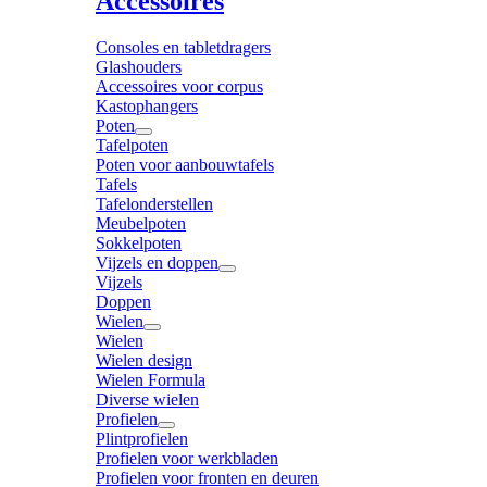
Accessoires
Consoles en tabletdragers
Glashouders
Accessoires voor corpus
Kastophangers
Poten
Tafelpoten
Poten voor aanbouwtafels
Tafels
Tafelonderstellen
Meubelpoten
Sokkelpoten
Vijzels en doppen
Vijzels
Doppen
Wielen
Wielen
Wielen design
Wielen Formula
Diverse wielen
Profielen
Plintprofielen
Profielen voor werkbladen
Profielen voor fronten en deuren