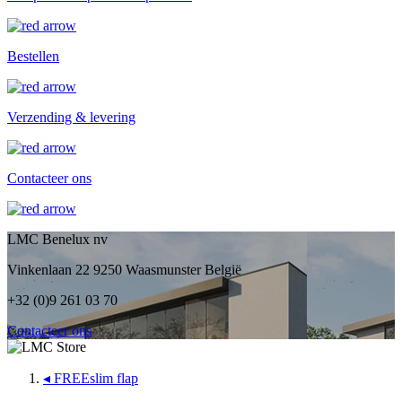
Bestellen
Verzending & levering
Contacteer ons
LMC Benelux nv
Vinkenlaan 22 9250 Waasmunster België
+32 (0)9 261 03 70
Contacteer ons
◂
FREEslim flap