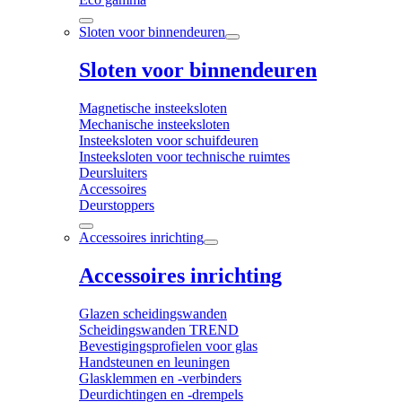
Sloten voor binnendeuren
Sloten voor binnendeuren
Magnetische insteeksloten
Mechanische insteeksloten
Insteeksloten voor schuifdeuren
Insteeksloten voor technische ruimtes
Deursluiters
Accessoires
Deurstoppers
Accessoires inrichting
Accessoires inrichting
Glazen scheidingswanden
Scheidingswanden TREND
Bevestigingsprofielen voor glas
Handsteunen en leuningen
Glasklemmen en -verbinders
Deurdichtingen en -drempels