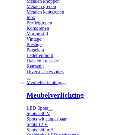
Metalen knoppen
Metalen grepen
Metalen kantgrepen
Inox
Profielgrepen
Komgrepen
Marine stijl
Vintage
Prestige
Porselein
Leder en hout
Hars en kunststof
Retrostijl
Diverse accessoires
Meubelverlichting
Meubelverlichting
LED Spots
Spots 230 V
Spots wit aanpasbaar
Spots 12 V
Spots 350 mA