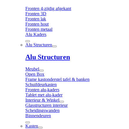
Fronten 4-zijdig afgekant
Fronten 3D
Fronten lak
Fronten hout
Fronten metaal
Alu Kaders
Alu Structuren
Alu Structuren
Meubel
Open Box
Frame kastonderstel tafel & banken
Schuifdeurkasten
Fronten alu-kaders
Tablet met alu-kader
Interieur & Winkel
Glasstructuren interieur
Scheidingswanden
Binnendeuren
Kasten