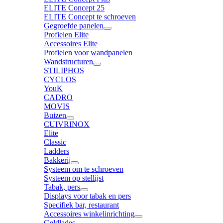
ELITE Concept 25
ELITE Concept te schroeven
Gegroefde panelen
Profielen Elite
Accessoires Elite
Profielen voor wandpanelen
Wandstructuren
STILIPHOS
CYCLOS
YouK
CADRO
MOVIS
Buizen
CUIVRINOX
Elite
Classic
Ladders
Bakkerij
Systeem om te schroeven
Systeem op stellijst
Tabak, pers
Displays voor tabak en pers
Specifiek bar, restaurant
Accessoires winkelinrichting
Geldlades