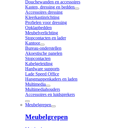
Douchewanden en accessoires
Kasten, dressing en bedden
Accessoires dressing
Kleerkastinrichting
Profielen voor dressing
Opklapbedden
Meubelverlichting
Stopcontacten en lader
Kantoor
Bureau-onderstellen
Akoestische panelen
Stopcontacten
Kabelgeleiding
Hardware supports
Lade Speed Office
Hangmappenkaders en laden
Multimedia
Multimediahouders
Accessoires en luidsprekers
Meubelgrepen
Meubelgrepen