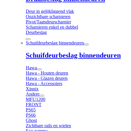
Deur in gelijkliggend vlak
Onzichtbare scharnieren
Pivot/Taatsdeurscharnier
Scharnieren enkel en dubbel
Deurbeslag
Schuifdeurbeslag binnendeuren
Schuifdeurbeslag binnendeuren
Hawa
Hawa - Houten deuren
Hawa - Glazen deuren
Hawa - Accessoires
Xinnix
Andere
MFU1200
FRONT
PS65
PS66
Ghost
Zichtbare rails en wielen
Eco gamma