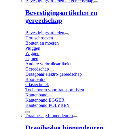
Bevestigingsartikelen en gereedschap
Bevestigingsartikelen en
gereedschap
Bevestigingsartikelen
Houtschroeven
Bouten en moeren
Pluggen
Wiggen
Lijmen
Andere verbruiksartikelen
Gereedschap
Draagbaar elektro-gereedschap
Boorcentra
Glastechniek
Toebehoren voor transportkisten
Kantenband
Kantenband EGGER
Kantenband POLYREY
Draaibeslag binnendeuren
Draaibeslag binnendeuren